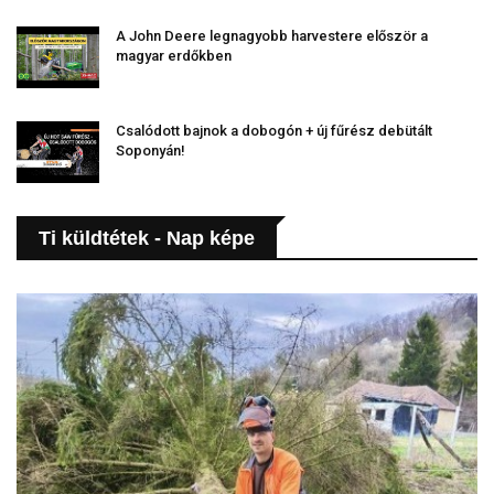
A John Deere legnagyobb harvestere először a
magyar erdőkben
Csalódott bajnok a dobogón + új fűrész debütált
Soponyán!
Ti küldtétek - Nap képe