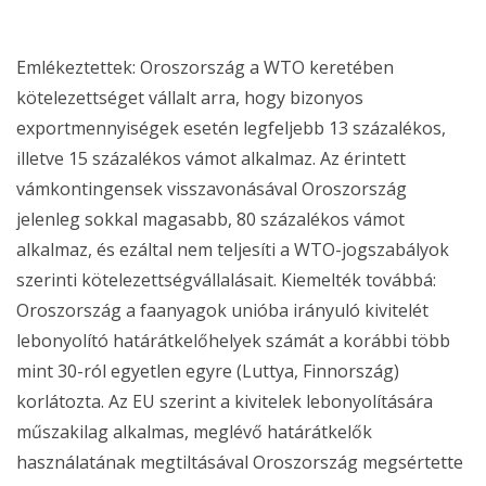
Emlékeztettek: Oroszország a WTO keretében
kötelezettséget vállalt arra, hogy bizonyos
exportmennyiségek esetén legfeljebb 13 százalékos,
illetve 15 százalékos vámot alkalmaz. Az érintett
vámkontingensek visszavonásával Oroszország
jelenleg sokkal magasabb, 80 százalékos vámot
alkalmaz, és ezáltal nem teljesíti a WTO-jogszabályok
szerinti kötelezettségvállalásait. Kiemelték továbbá:
Oroszország a faanyagok unióba irányuló kivitelét
lebonyolító határátkelőhelyek számát a korábbi több
mint 30-ról egyetlen egyre (Luttya, Finnország)
korlátozta. Az EU szerint a kivitelek lebonyolítására
műszakilag alkalmas, meglévő határátkelők
használatának megtiltásával Oroszország megsértette