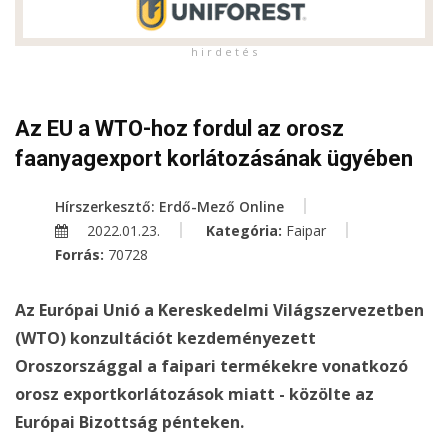
h i r d e t é s
Az EU a WTO-hoz fordul az orosz
faanyagexport korlátozásának ügyében
Hírszerkesztő: Erdő-Mező Online
2022.01.23.
Kategória:
Faipar
Forrás:
70728
Az Európai Unió a Kereskedelmi Világszervezetben
(WTO) konzultációt kezdeményezett
Oroszországgal a faipari termékekre vonatkozó
orosz exportkorlátozások miatt - közölte az
Európai Bizottság pénteken.