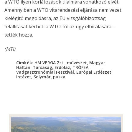
a WTO ilyen korlátozások tilalmára vonatkozó elvét.
Amennyiben a WTO vitarendezési eljárása nem vezet
kielégítő megoldásra, az EU vizsgálóbizottság
felállítását kérheti a WTO-tól az ügy elbírálására -
tették hozzá.
(MTI)
,
,
Cimkék:
HM VERGA Zrt.
művészet
Magyar
,
,
Haltani Társaság
Erdőláz
TRÓFEA
,
Vadgasztronómiai Fesztivál
Európai Erdészeti
,
,
Intézet
Solymár
puska