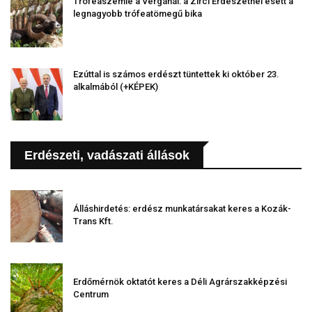
Trófeaszemle a Vergánál: a Zirci Erdészetnél esett a
legnagyobb trófeatömegű bika
Ezúttal is számos erdészt tüntettek ki október 23.
alkalmából (+KÉPEK)
Erdészeti, vadászati állások
Álláshirdetés: erdész munkatársakat keres a Kozák-
Trans Kft.
Erdőmérnök oktatót keres a Déli Agrárszakképzési
Centrum