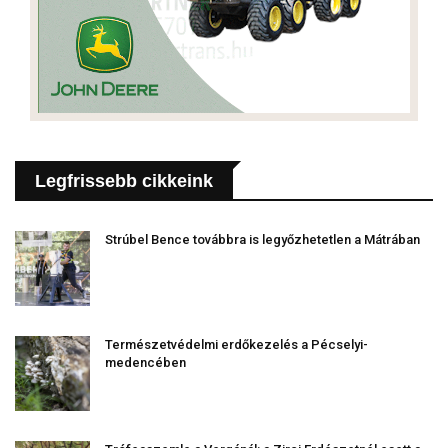
Legfrissebb cikkeink
Strúbel Bence továbbra is legyőzhetetlen a Mátrában
Természetvédelmi erdőkezelés a Pécselyi-
medencében