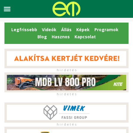
Legfrissebb
Videók
Állás
Képek
Programok
Blog
Hasznos
Kapcsolat
h i r d e t é s
h i r d e t é s
h i r d e t é s