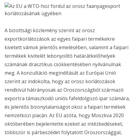
A bizottsági közlemény szerint az orosz
exportkorlátozások az egyes faipari termékekre
kivetett vámok jelentős emelésében, valamint a faipari
termékek kivitelét lebonyolító határátkelőhelyek
számának drasztikus csökkentésében nyilvánulnak
meg. A konzultáció megindítását az Európai Unió
szerint az indokolta, hogy az orosz korlátozások
rendkívül hátrányosak az Oroszországból származó
exportra támaszkodó uniós fafeldolgozó ipar számára,
és jelentős bizonytalanságot okoz a faipari termékek
nemzetközi piacán. Az EU azóta, hogy Moszkva 2020
októberében bejelentette ezeket az intézkedéseket,
többször is párbeszédet folytatott Oroszországgal,