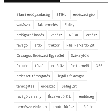
állami erdőgazdaság
STIHL
erdészeti gép
vadászat
fakitermelés
Erdély
erdőgazdálkodás
vadász
NÉBIH
erdész
favágó
erdő
traktor
Pilisi Parkerdő Zrt.
Országos Erdészeti Egyesület
Székelyföld
falopás
tűzifa
erdőtűz
fakitermelő
OEE
erdészeti támogatás
illegális fakivágás
támogatás
erdészet
Sefag Zrt.
favágó verseny
Északerdő Zrt.
rendőrség
természetvédelem
motorfűrész
időjárás