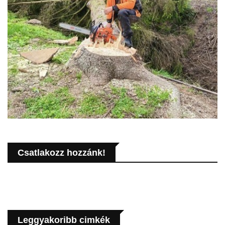
Csatlakozz hozzánk!
Leggyakoribb cimkék