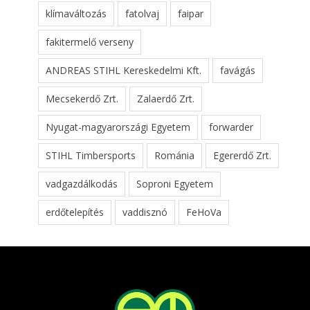
klímaváltozás
fatolvaj
faipar
fakitermelő verseny
ANDREAS STIHL Kereskedelmi Kft.
favágás
Mecsekerdő Zrt.
Zalaerdő Zrt.
Nyugat-magyarországi Egyetem
forwarder
STIHL Timbersports
Románia
Egererdő Zrt.
vadgazdálkodás
Soproni Egyetem
erdőtelepítés
vaddisznó
FeHoVa