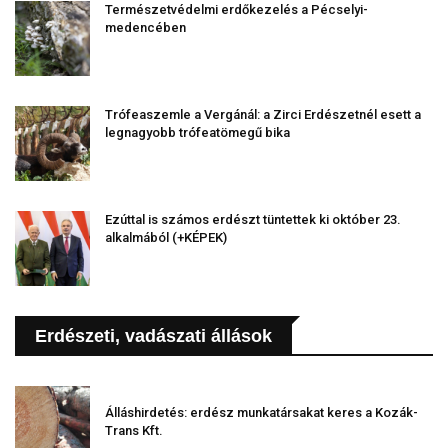
Természetvédelmi erdőkezelés a Pécselyi-
medencében
Trófeaszemle a Vergánál: a Zirci Erdészetnél esett a
legnagyobb trófeatömegű bika
Ezúttal is számos erdészt tüntettek ki október 23.
alkalmából (+KÉPEK)
Erdészeti, vadászati állások
Álláshirdetés: erdész munkatársakat keres a Kozák-
Trans Kft.