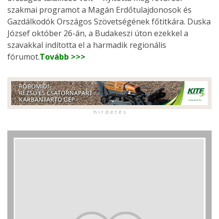
szakmai programot a Magán Erdőtulajdonosok és
Gazdálkodók Országos Szövetségének főtitkára. Duska
József október 26-án, a Budakeszi úton ezekkel a
szavakkal indította el a harmadik regionális
fórumot.
Tovább >>>
h i r d e t é s