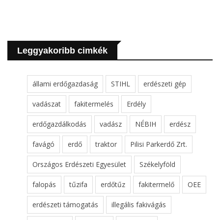
Leggyakoribb cimkék
állami erdőgazdaság
STIHL
erdészeti gép
vadászat
fakitermelés
Erdély
erdőgazdálkodás
vadász
NÉBIH
erdész
favágó
erdő
traktor
Pilisi Parkerdő Zrt.
Országos Erdészeti Egyesület
Székelyföld
falopás
tűzifa
erdőtűz
fakitermelő
OEE
erdészeti támogatás
illegális fakivágás