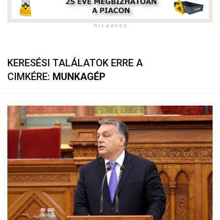
h i r d e t é s
KERESÉSI TALÁLATOK ERRE A
CIMKÉRE:
MUNKAGÉP