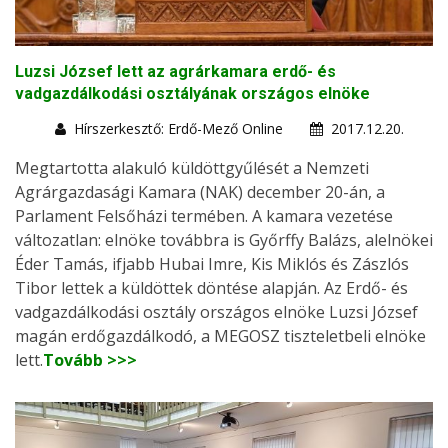
Luzsi József lett az agrárkamara erdő- és
vadgazdálkodási osztályának országos elnöke
Hírszerkesztő: Erdő-Mező Online
2017.12.20.
Megtartotta alakuló küldöttgyűlését a Nemzeti
Agrárgazdasági Kamara (NAK) december 20-án, a
Parlament Felsőházi termében. A kamara vezetése
változatlan: elnöke továbbra is Győrffy Balázs, alelnökei
Éder Tamás, ifjabb Hubai Imre, Kis Miklós és Zászlós
Tibor lettek a küldöttek döntése alapján. Az Erdő- és
vadgazdálkodási osztály országos elnöke Luzsi József
magán erdőgazdálkodó, a MEGOSZ tiszteletbeli elnöke
lett.
Tovább >>>