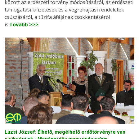
között az erdészeti törvény módosításáról, az erdészeti
támogatási kifizetések és a végrehajtási rendeletek
csúszásáról, a tűzifa áfájának csökkentéséről
is.
Tovább >>>
Luzsi József: Élhető, megélhető erdőtörvényre van
szükségünk - Magánerdős nagyrendezvény