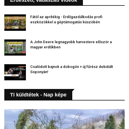
Erdészeti, vadászati videók
Fától az aprítékig - Erdőgazdálkodás profi
eszközökkel a géptámogatás küszöbén
A John Deere legnagyobb harvestere először a
magyar erdőkben
Csalódott bajnok a dobogón + új fűrész debütált
Soponyán!
Ti küldtétek - Nap képe