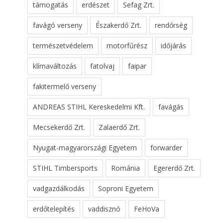
támogatás
erdészet
Sefag Zrt.
favágó verseny
Északerdő Zrt.
rendőrség
természetvédelem
motorfűrész
időjárás
klímaváltozás
fatolvaj
faipar
fakitermelő verseny
ANDREAS STIHL Kereskedelmi Kft.
favágás
Mecsekerdő Zrt.
Zalaerdő Zrt.
Nyugat-magyarországi Egyetem
forwarder
STIHL Timbersports
Románia
Egererdő Zrt.
vadgazdálkodás
Soproni Egyetem
erdőtelepítés
vaddisznó
FeHoVa