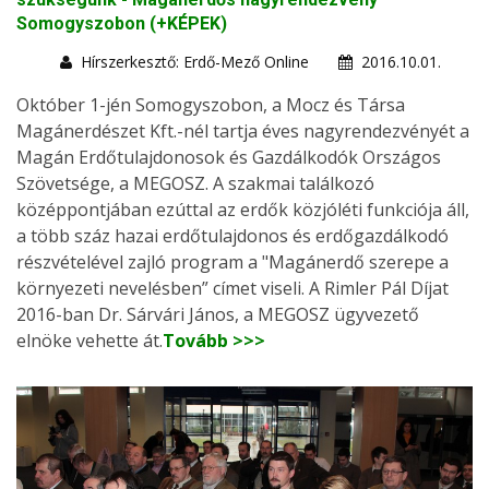
Somogyszobon (+KÉPEK)
Hírszerkesztő: Erdő-Mező Online
2016.10.01.
Október 1-jén Somogyszobon, a Mocz és Társa
Magánerdészet Kft.-nél tartja éves nagyrendezvényét a
Magán Erdőtulajdonosok és Gazdálkodók Országos
Szövetsége, a MEGOSZ. A szakmai találkozó
középpontjában ezúttal az erdők közjóléti funkciója áll,
a több száz hazai erdőtulajdonos és erdőgazdálkodó
részvételével zajló program a "Magánerdő szerepe a
környezeti nevelésben” címet viseli. A Rimler Pál Díjat
2016-ban Dr. Sárvári János, a MEGOSZ ügyvezető
elnöke vehette át.
Tovább >>>