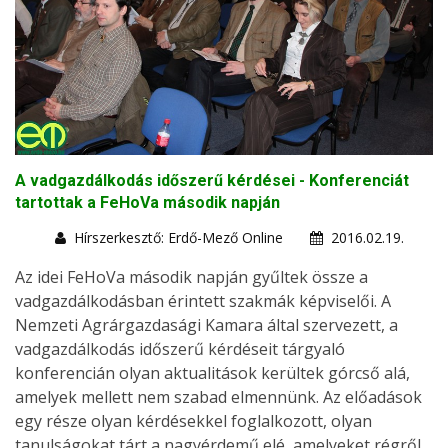
A vadgazdálkodás időszerű kérdései - Konferenciát
tartottak a FeHoVa második napján
Hírszerkesztő: Erdő-Mező Online
2016.02.19.
Az idei FeHoVa második napján gyűltek össze a
vadgazdálkodásban érintett szakmák képviselői. A
Nemzeti Agrárgazdasági Kamara által szervezett, a
vadgazdálkodás időszerű kérdéseit tárgyaló
konferencián olyan aktualitások kerültek górcső alá,
amelyek mellett nem szabad elmennünk. Az előadások
egy része olyan kérdésekkel foglalkozott, olyan
tanulságokat tárt a nagyérdemű elé, amelyeket régről