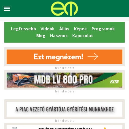
Legfrissebb
Videók
Állás
Képek
Programok
Blog
Hasznos
Kapcsolat
h i r d e t é s
h i r d e t é s
h i r d e t é s