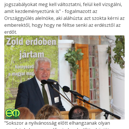
jogszabályokat meg kell változtatni, felül kell vizsgálni,
amit kezdeményeztünk is" - fogalmazott az
Országgyűlés alelnöke, aki aláhúzta: azt szokta kérni az
emberektől, hogy hogy ne féltse senki az erdésztől az
erdőt.
"Sokszor a nyilvánosság előtt elhangzanak olyan