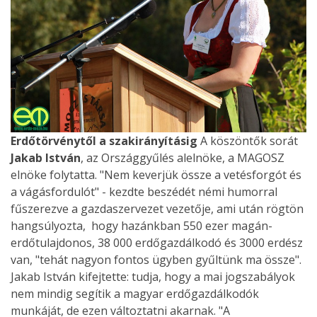
Erdőtörvénytől a szakirányításig
A köszöntők sorát
Jakab István
, az Országgyűlés alelnöke, a MAGOSZ
elnöke folytatta. "Nem keverjük össze a vetésforgót és
a vágásfordulót" - kezdte beszédét némi humorral
fűszerezve a gazdaszervezet vezetője, ami után rögtön
hangsúlyozta, hogy hazánkban 550 ezer magán-
erdőtulajdonos, 38 000 erdőgazdálkodó és 3000 erdész
van, "tehát nagyon fontos ügyben gyűltünk ma össze".
Jakab István kifejtette: tudja, hogy a mai jogszabályok
nem mindig segítik a magyar erdőgazdálkodók
munkáját, de ezen változtatni akarnak. "A