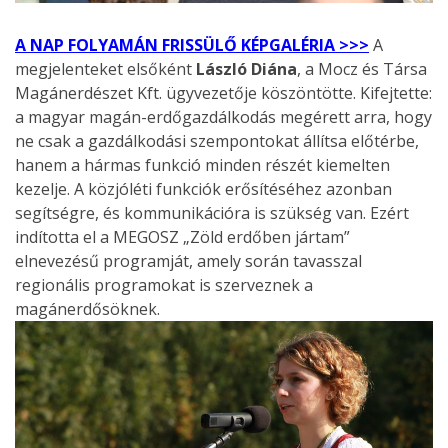
A NAP FOLYAMÁN FRISSÜLŐ KÉPGALÉRIA >>>
A
megjelenteket elsőként
László Diána
, a Mocz és Társa
Magánerdészet Kft. ügyvezetője köszöntötte. Kifejtette:
a magyar magán-erdőgazdálkodás megérett arra, hogy
ne csak a gazdálkodási szempontokat állítsa előtérbe,
hanem a hármas funkció minden részét kiemelten
kezelje. A közjóléti funkciók erősítéséhez azonban
segítségre, és kommunikációra is szükség van. Ezért
indította el a MEGOSZ „Zöld erdőben jártam”
elnevezésű programját, amely során tavasszal
regionális programokat is szerveznek a
magánerdősöknek.