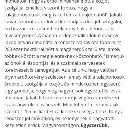
mondatok, hogy az erdő mindenek előtt a közjót
szolgálja. Emellett viszont fontos, hogy a
tulajdonosoknak meg is kell élni a tulajdonából". Jakab
István szerint az erdők akkor tudják a közjót szolgálni,
ha hozzáértő szakemberek irányítják a benne zajló
tevékenységet. A magán-erdőgazdálkodókat dicsérve
Jakab István elmondta: a rendszerváltás óta több mint
200 ezer hektárral nőtt a magánerdők területe, amely
többek között a megjelenteknek köszönhető. "Ismerjük
az önök álláspontját, és a szakmai szervezetek
törekvéseit is támogatjuk. Az a célunk, hogy valóban
olyan erdőtörvény szülessen, amely védi a tulajdonosok
érdekeit, szolgálja a közjót, és mindeközben egyszerű".
Úgy gondolja, hogy még nagyon sok egyeztetés lesz a
témában. Jakab István köszöntője végén az erdészeti
szakirányítókról is beszélt. Mint kifejtette, számításik
szerint 1-1,5 milliárd Ft-ra lenne szükség ahhoz, hogy a
rendszer jól működjön, és ne legyenek elhagyatott,
kezeletlen erdők Magyarországon.
Egyszerűbb,