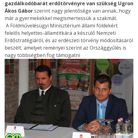
gazdálkodóbarát erdőtörvényre van szükség
Ugron
Ákos Gábor
szerint nagy jelentősége van annak, hogy
már a gyermekekkel megismertessük a szakmát.
A Földművelésügyi Minisztérium állami földekért
felelős helyettes-államtitkára a készülő Nemzeti
Erdőstratégiáról, és az erdészeti törvény módosításáról
beszélt, amelyet reményei szerint az Országgyűlés is
nagy többségben fog támogatni