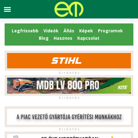
Legfrissebb
Videók
Állás
Képek
Programok
Blog
Hasznos
Kapcsolat
h i r d e t é s
h i r d e t é s
h i r d e t é s