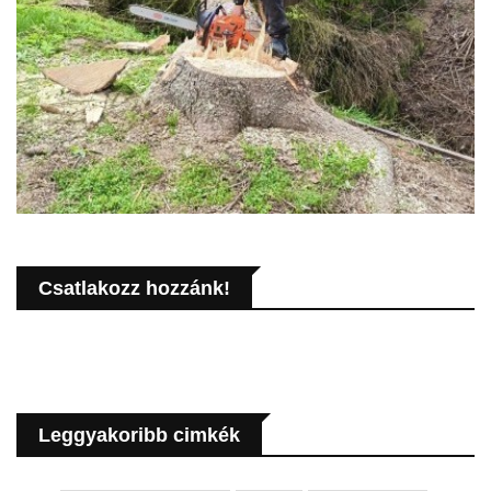
Csatlakozz hozzánk!
Leggyakoribb cimkék