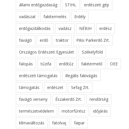
állami erdőgazdaság
STIHL
erdészeti gép
vadászat
fakitermelés
Erdély
erdőgazdálkodás
vadász
NÉBIH
erdész
favágó
erdő
traktor
Pilisi Parkerdő Zrt.
Országos Erdészeti Egyesület
Székelyföld
falopás
tűzifa
erdőtűz
fakitermelő
OEE
erdészeti támogatás
illegális fakivágás
támogatás
erdészet
Sefag Zrt.
favágó verseny
Északerdő Zrt.
rendőrség
természetvédelem
motorfűrész
időjárás
klímaváltozás
fatolvaj
faipar