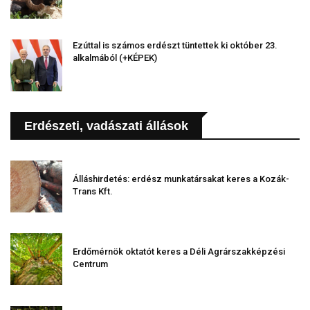
Ezúttal is számos erdészt tüntettek ki október 23.
alkalmából (+KÉPEK)
Erdészeti, vadászati állások
Álláshirdetés: erdész munkatársakat keres a Kozák-
Trans Kft.
Erdőmérnök oktatót keres a Déli Agrárszakképzési
Centrum