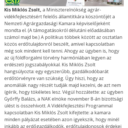
Kis Miklós Zsolt,
a Miniszterelnökség agrár-
vidékfejlesztésért felelős államtitkára köszöntőjét a
Nemzeti Agrárgazdasági Kamara képviselőjeként
mondta el. (A támogatásokról délutáni előadásában
számol majd be.) A politikus többek között az osztatlan
közös erdőtulajdonról beszélt, amivel kapcsolatban
még sok mindent kell tenni. Ahogy az ügyben is, hogy
az új földforgalmi törvény harmóniában legyen az
erdészeti jogszabályokkal. Kis Miklós Zsolt
hangsúlyozta: egy egyszerűbb, gazdálkodóbarát
erdőtörvényre van szükség. Úgy hiszi, hogy az
anomáliák nagy részét tudják majd kezelni, de azt nem
ígérik, hogy tökéletes lesz. Végül hozzátette: az ügyben
Győrffy Balázs, a NAK elnöke november 8-án bizottsági
ülést is összehívott. A Vidékfejlesztési Programmal
kapcsolatban Kis Miklós Zsolt kifejtette: a kamara
minden pályázat esetében azon igyekszik, hogy minél
inkább az erdőgazdálkodók, erdőtulajdonosok érdekei