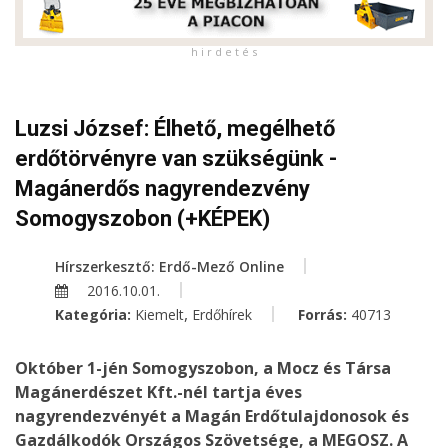
h i r d e t é s
Luzsi József: Élhető, megélhető
erdőtörvényre van szükségünk -
Magánerdős nagyrendezvény
Somogyszobon (+KÉPEK)
Hírszerkesztő: Erdő-Mező Online
2016.10.01.
,
Kategória:
Kiemelt
Erdőhírek
Forrás:
40713
Október 1-jén Somogyszobon, a Mocz és Társa
Magánerdészet Kft.-nél tartja éves
nagyrendezvényét a Magán Erdőtulajdonosok és
Gazdálkodók Országos Szövetsége, a MEGOSZ. A