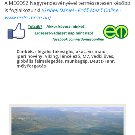
A MEGOSZ Nagyrendezvényével természetesen később
is foglalkozunk!
(
Gribek Dániel
-
Erdő-Mező Online -
www.erdo-mezo.hu
)
,
,
,
Cimkék:
illegális fakivágás
akác
vis maior
,
,
,
,
,
ipari növény
Viking
láncélező
M7
vadkilövés
,
,
,
globális felmelegedés
munkagép
Deutz-Fahr
mélyforgatás