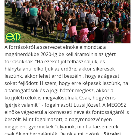
A forrásokról a szervezet elnöke elmondta: a
magánerdőkbe 2020-ig be kell áramolnia az ígért
forrásoknak. "Ha ezeket jól felhasználjuk, és
hiánytalanul elköltjük az erdőre, akkor sikeresek
leszünk, akkor lehet arról beszélni, hogy az ágazat
sokat fejlődött. Hiszem, hogy erre képesek leszünk, ha
a támogatások és a jogi háttér meglesz, akkor a
közjóléti célok is megvalósulnak. Csak, hogy én is
ígérjek valamit!" - fogalmazott Luzsi József. A MEGOSZ
elnöke végezetül a környezeti nevelés fontosságáról is
beszélt. Mint fogalmazott, a nagyrendezvényen
megjelent gyermekek "olyanok, mint a facsemeték,
csak ők emberpalánták. De ők a mi jövőnk".
Sárvári