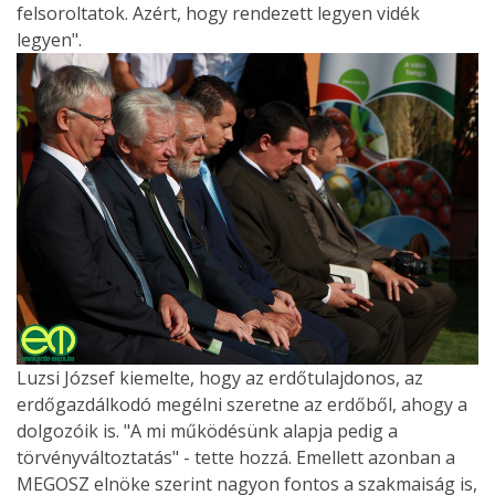
felsoroltatok. Azért, hogy rendezett legyen vidék
legyen".
Luzsi József kiemelte, hogy az erdőtulajdonos, az
erdőgazdálkodó megélni szeretne az erdőből, ahogy a
dolgozóik is. "A mi működésünk alapja pedig a
törvényváltoztatás" - tette hozzá. Emellett azonban a
MEGOSZ elnöke szerint nagyon fontos a szakmaiság is,