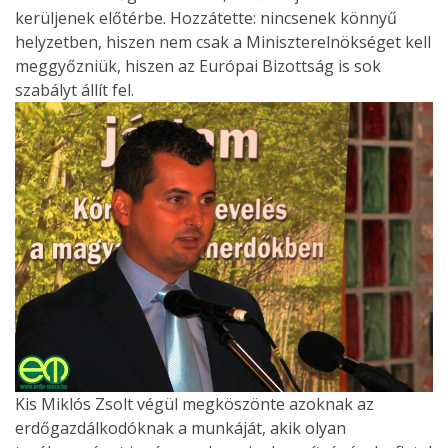
kerüljenek előtérbe. Hozzátette: nincsenek könnyű
helyzetben, hiszen nem csak a Miniszterelnökséget kell
meggyőzniük, hiszen az Európai Bizottság is sok
szabályt állít fel.
Kis Miklós Zsolt végül megköszönte azoknak az
erdőgazdálkodóknak a munkáját, akik olyan