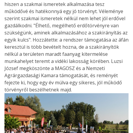
hiszen a szakmai ismeretek alkalmazása tesz
működővé és hatékonnyá egy jó törvényt. Véleménye
szerint szakmai ismeretek nélkül nem lehet jól erdővel
gazdálkodni. "Élhető, megélhető erdőtörvényre van
szükségünk, aminek alkalmazásához a szakirányítás az
egyik kulcs". Hozzátette: a rendszer támogatása az áfán
keresztül is több bevételt hozna, de a szakirányítók
nélkül a területen maradt faanyag kitermelése
munkahelyet teremt a vidéki lakosság körében. Luzsi
József megköszönte a MAGOSZ és a Nemzeti
Agrárgazdasági Kamara támogatását, és reményét
fejezte ki, hogy egy év múlva egy sikeres, jól működő
törvényről beszélhetnek majd.