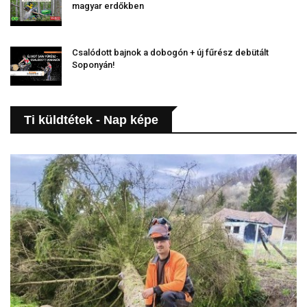
magyar erdőkben
Csalódott bajnok a dobogón + új fűrész debütált
Soponyán!
Ti küldtétek - Nap képe