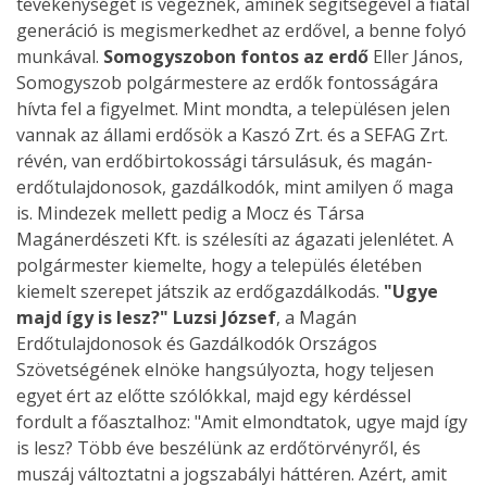
tevékenységet is végeznek, aminek segítségével a fiatal
generáció is megismerkedhet az erdővel, a benne folyó
munkával.
Somogyszobon fontos az erdő
Eller János,
Somogyszob polgármestere az erdők fontosságára
hívta fel a figyelmet. Mint mondta, a településen jelen
vannak az állami erdősök a Kaszó Zrt. és a SEFAG Zrt.
révén, van erdőbirtokossági társulásuk, és magán-
erdőtulajdonosok, gazdálkodók, mint amilyen ő maga
is. Mindezek mellett pedig a Mocz és Társa
Magánerdészeti Kft. is szélesíti az ágazati jelenlétet. A
polgármester kiemelte, hogy a település életében
kiemelt szerepet játszik az erdőgazdálkodás.
"Ugye
majd így is lesz?"
Luzsi József
, a Magán
Erdőtulajdonosok és Gazdálkodók Országos
Szövetségének elnöke hangsúlyozta, hogy teljesen
egyet ért az előtte szólókkal, majd egy kérdéssel
fordult a főasztalhoz: "Amit elmondtatok, ugye majd így
is lesz? Több éve beszélünk az erdőtörvényről, és
muszáj változtatni a jogszabályi háttéren. Azért, amit