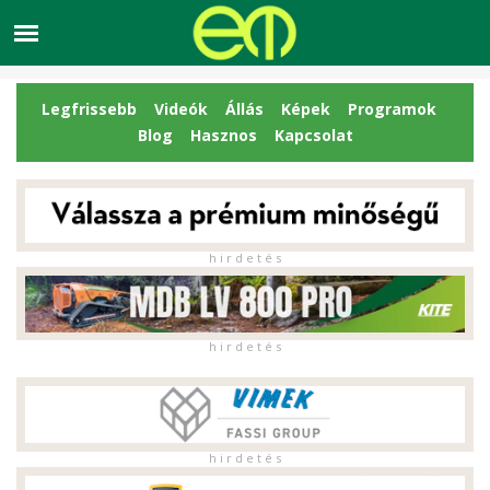
Legfrissebb
Videók
Állás
Képek
Programok
Blog
Hasznos
Kapcsolat
h i r d e t é s
h i r d e t é s
h i r d e t é s