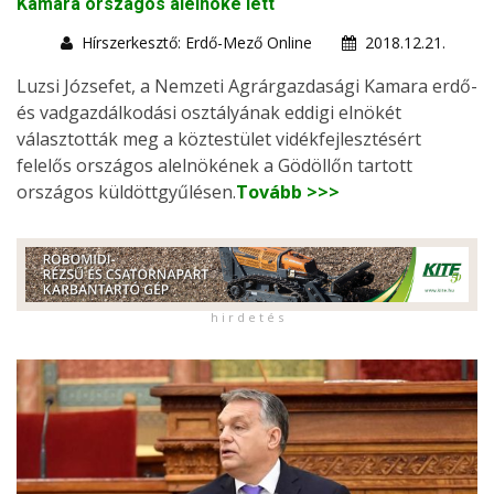
Kamara országos alelnöke lett
Hírszerkesztő: Erdő-Mező Online
2018.12.21.
Luzsi Józsefet, a Nemzeti Agrárgazdasági Kamara erdő-
és vadgazdálkodási osztályának eddigi elnökét
választották meg a köztestület vidékfejlesztésért
felelős országos alelnökének a Gödöllőn tartott
országos küldöttgyűlésen.
Tovább >>>
h i r d e t é s