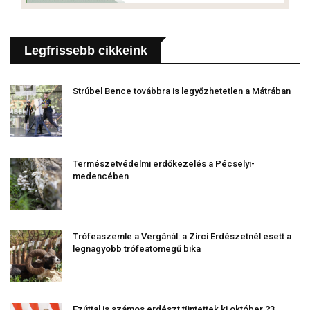
Legfrissebb cikkeink
Strúbel Bence továbbra is legyőzhetetlen a Mátrában
Természetvédelmi erdőkezelés a Pécselyi-
medencében
Trófeaszemle a Vergánál: a Zirci Erdészetnél esett a
legnagyobb trófeatömegű bika
Ezúttal is számos erdészt tüntettek ki október 23.