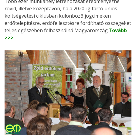
Több ezer munkahely létrehozását eredményezné
rövid, illetve középtávon, ha a 2020-ig tartó uniós
költségvetési ciklusban különböző jogcímeken
erdőtelepítésre, erdőfejlesztésre fordítható összegeket
teljes egészében felhasználná Magyarország.
Tovább
>>>