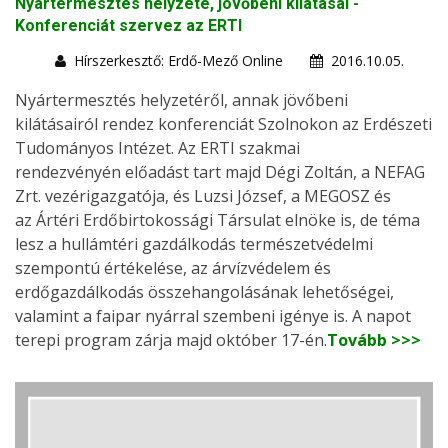
Nyártermesztés helyzete, jövőbeni kilátásai -
Konferenciát szervez az ERTI
Hírszerkesztő: Erdő-Mező Online
2016.10.05.
Nyártermesztés helyzetéről, annak jövőbeni
kilátásairól rendez konferenciát Szolnokon az Erdészeti
Tudományos Intézet. Az ERTI szakmai
rendezvényén előadást tart majd Dégi Zoltán, a NEFAG
Zrt. vezérigazgatója, és Luzsi József, a MEGOSZ és
az Ártéri Erdőbirtokossági Társulat elnöke is, de téma
lesz a hullámtéri gazdálkodás természetvédelmi
szempontú értékelése, az árvízvédelem és
erdőgazdálkodás összehangolásának lehetőségei,
valamint a faipar nyárral szembeni igénye is. A napot
terepi program zárja majd október 17-én.
Tovább >>>