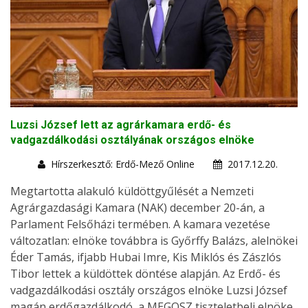
Luzsi József lett az agrárkamara erdő- és
vadgazdálkodási osztályának országos elnöke
Hírszerkesztő: Erdő-Mező Online
2017.12.20.
Megtartotta alakuló küldöttgyűlését a Nemzeti
Agrárgazdasági Kamara (NAK) december 20-án, a
Parlament Felsőházi termében. A kamara vezetése
változatlan: elnöke továbbra is Győrffy Balázs, alelnökei
Éder Tamás, ifjabb Hubai Imre, Kis Miklós és Zászlós
Tibor lettek a küldöttek döntése alapján. Az Erdő- és
vadgazdálkodási osztály országos elnöke Luzsi József
magán erdőgazdálkodó, a MEGOSZ tiszteletbeli elnöke