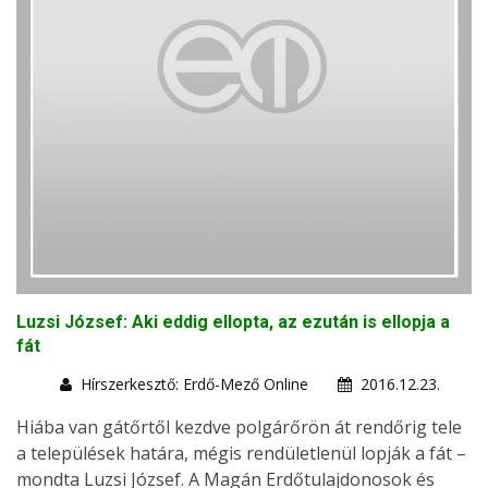
Luzsi József: Aki eddig ellopta, az ezután is ellopja a
fát
Hírszerkesztő: Erdő-Mező Online
2016.12.23.
Hiába van gátőrtől kezdve polgárőrön át rendőrig tele
a települések határa, mégis rendületlenül lopják a fát –
mondta Luzsi József. A Magán Erdőtulajdonosok és