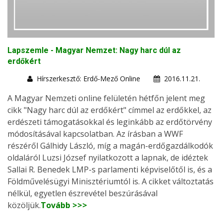
Lapszemle - Magyar Nemzet: Nagy harc dúl az
erdőkért
Hírszerkesztő: Erdő-Mező Online
2016.11.21.
A Magyar Nemzeti online felületén hétfőn jelent meg
cikk "Nagy harc dúl az erdőkért" címmel az erdőkkel, az
erdészeti támogatásokkal és leginkább az erdőtörvény
módosításával kapcsolatban. Az írásban a WWF
részéről Gálhidy László, míg a magán-erdőgazdálkodók
oldaláról Luzsi József nyilatkozott a lapnak, de idéztek
Sallai R. Benedek LMP-s parlamenti képviselőtől is, és a
Földművelésügyi Minisztériumtól is. A cikket változtatás
nélkül, egyetlen észrevétel beszúrásával
közöljük.
Tovább >>>