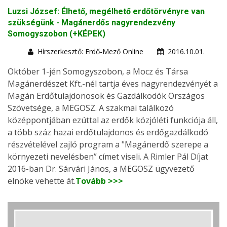
Luzsi József: Élhető, megélhető erdőtörvényre van
szükségünk - Magánerdős nagyrendezvény
Somogyszobon (+KÉPEK)
Hírszerkesztő: Erdő-Mező Online
2016.10.01.
Október 1-jén Somogyszobon, a Mocz és Társa
Magánerdészet Kft.-nél tartja éves nagyrendezvényét a
Magán Erdőtulajdonosok és Gazdálkodók Országos
Szövetsége, a MEGOSZ. A szakmai találkozó
középpontjában ezúttal az erdők közjóléti funkciója áll,
a több száz hazai erdőtulajdonos és erdőgazdálkodó
részvételével zajló program a "Magánerdő szerepe a
környezeti nevelésben” címet viseli. A Rimler Pál Díjat
2016-ban Dr. Sárvári János, a MEGOSZ ügyvezető
elnöke vehette át.
Tovább >>>