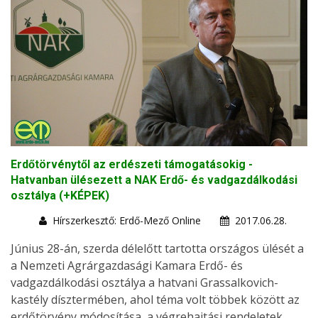
Erdőtörvénytől az erdészeti támogatásokig -
Hatvanban ülésezett a NAK Erdő- és vadgazdálkodási
osztálya (+KÉPEK)
Hírszerkesztő: Erdő-Mező Online
2017.06.28.
Június 28-án, szerda délelőtt tartotta országos ülését a
a Nemzeti Agrárgazdasági Kamara Erdő- és
vadgazdálkodási osztálya a hatvani Grassalkovich-
kastély dísztermében, ahol téma volt többek között az
erdőtörvény módosítása, a végrehajtási rendeletek