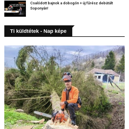
Csalódott bajnok a dobogón + új fűrész debütált
Soponyán!
Ti küldtétek - Nap képe