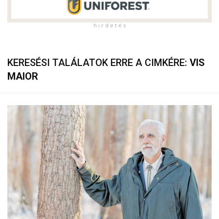
h i r d e t é s
KERESÉSI TALÁLATOK ERRE A CIMKÉRE:
VIS
MAIOR