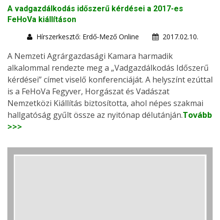
A vadgazdálkodás időszerű kérdései a 2017-es
FeHoVa kiállításon
Hírszerkesztő: Erdő-Mező Online
2017.02.10.
A Nemzeti Agrárgazdasági Kamara harmadik
alkalommal rendezte meg a „Vadgazdálkodás Időszerű
kérdései” címet viselő konferenciáját. A helyszínt ezúttal
is a FeHoVa Fegyver, Horgászat és Vadászat
Nemzetközi Kiállítás biztosította, ahol népes szakmai
hallgatóság gyűlt össze az nyitónap délutánján.
Tovább
>>>