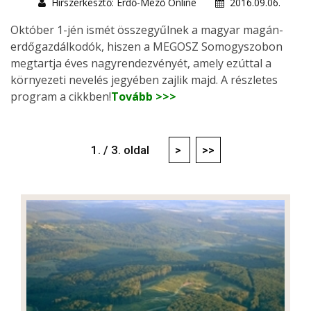
Hírszerkesztő: Erdő-Mező Online
2016.09.06.
Október 1-jén ismét összegyűlnek a magyar magán-
erdőgazdálkodók, hiszen a MEGOSZ Somogyszobon
megtartja éves nagyrendezvényét, amely ezúttal a
környezeti nevelés jegyében zajlik majd. A részletes
program a cikkben!
Tovább >>>
1. / 3. oldal
>
>>