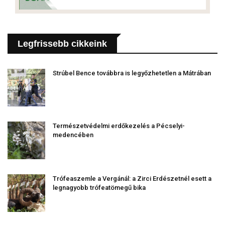
Legfrissebb cikkeink
Strúbel Bence továbbra is legyőzhetetlen a Mátrában
Természetvédelmi erdőkezelés a Pécselyi-
medencében
Trófeaszemle a Vergánál: a Zirci Erdészetnél esett a
legnagyobb trófeatömegű bika