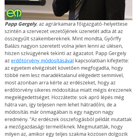
Papp Gergely
, az agrárkamara főigazgató-helyettese
szintén a szervezet vezetőjének üzenetét adta át az
összegyűlt szakembereknek. Mint mondta, Győrffy
Balázs nagyon szeretett volna jelen lenni az ülésen,
hiszen szívügyének tekinti az ágazatot. Papp Gergely
az
erdőtörvény módosításával
kapcsolatban kifejtette:
az egyetem elvégzését követően megfogadta, hogy
többé nem lesz maradéktalanul elégedett semmivel,
most azonban arra kérte az erdészeket, hogy az
erdőtörvény sikeres módosítása miatt mégis érezzenek
megelégedettséget. Hozzátette: sok apró lépés még
hátra van, így teljesen nem lehet hátradőlni, de a
módosítás már önmagában is egy nagyon nagy
eredmény. "Az erdészek összefogásból példát mutattak
a mezőgazdasági termelőknek. Megmutatták, hogy
milyen az, amikor egy teljes szakma közösen dolgozik