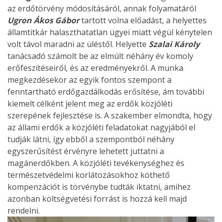
az erdőtörvény módosításáról, annak folyamatáról
Ugron Ákos Gábor
tartott volna előadást, a helyettes
államtitkár halaszthatatlan ügyei miatt végül kénytelen
volt távol maradni az üléstől. Helyette
Szalai Károly
tanácsadó számolt be az elmúlt néhány év komoly
erőfeszítéseiről, és az eredményekről. A munka
megkezdésekor az egyik fontos szempont a
fenntartható erdőgazdálkodás erősítése, ám további
kiemelt célként jelent meg az erdők közjóléti
szerepének fejlesztése is. A szakember elmondta, hogy
az állami erdők a közjóléti feladatokat nagyjából el
tudják látni, így ebből a szempontból néhány
egyszerűsítést érvényre lehetett juttatni a
magánerdőkben. A közjóléti tevékenységhez és
természetvédelmi korlátozásokhoz köthető
kompenzációt is törvénybe tudták iktatni, amihez
azonban költségvetési forrást is hozzá kell majd
rendelni.