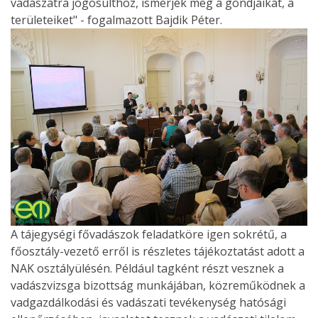
vadászatra jogosulthoz, ismerjék meg a gondjaikat, a
területeiket" - fogalmazott Bajdik Péter.
A tájegységi fővadászok feladatköre igen sokrétű, a
főosztály-vezető erről is részletes tájékoztatást adott a
NAK osztályülésén. Például tagként részt vesznek a
vadászvizsga bizottság munkájában, közreműködnek a
vadgazdálkodási és vadászati tevékenység hatósági