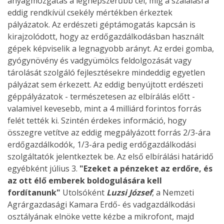
anyagmozgatás a legnépszerűbb cél, míg a szálalásra
eddig rendkívül csekély mértékben érkeztek
pályázatok. Az erdészeti géptámogatás kapcsán is
kirajzolódott, hogy az erdőgazdálkodásban használt
gépek képviselik a legnagyobb arányt. Az erdei gomba,
gyógynövény és vadgyümölcs feldolgozását vagy
tárolását szolgáló fejlesztésekre mindeddig egyetlen
pályázat sem érkezett. Az eddig benyújtott erdészeti
géppályázatok - természetesen az elbírálás előtt -
valamivel kevesebb, mint a 4 milliárd forintos forrás
felét tették ki. Szintén érdekes információ, hogy
összegre vetítve az eddig megpályázott forrás 2/3-ára
erdőgazdálkodók, 1/3-ára pedig erdőgazdálkodási
szolgáltatók jelentkeztek be. Az első elbírálási határidő
egyébként július 3.
"Ezeket a pénzeket az erdőre, és
az ott élő emberek boldogulására kell
fordítanunk"
Utolsóként
Luzsi József
, a Nemzeti
Agrárgazdasági Kamara Erdő- és vadgazdálkodási
osztályának elnöke vette kézbe a mikrofont, majd