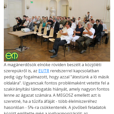
A magánerdősök elnöke röviden beszélt a közjóléti
szerepükről is, az
EUTR
rendszerrel kapcsolatban
pedig úgy fogalmazott, hogy azzal "átestünk a ló másik
oldalára". Ugyancsak fontos problémaként vetette fel a
szakirányítási támogatás hiányát, amely nagyon fontos
lenne az ágazat számára. A MEGOSZ emellett azt is
szeretné, ha a tűzifa áfáját - több élelmiszeréhez
hasonlóan - 5%-ra csökkentenék. A jövőbeli feladatok
között említette még a jogharmonizációt; az