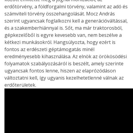
erdőtörvény, a földforgalmi törvény, valamint az adó és
számviteli törvény összehangolását. Mocz András
szerint ugyancsak foglalkozni kell a generációváltással,
és a szakemberhiánnyal is. Sőt, ma már traktorosból,
gépkezelőből is egyre kevesebb van, nem beszélve a
kétkezi munkásokról. Hangsúlyozta, hogy ezért is
fontos az erdészeti géptámogatás minél
eredményesebb kihasználása. Az elnök az örökösödési
folyamatok szabályozásáról is beszélt, amely szerinte
ugyancsak fontos lenne, hiszen az elaprózódáson
változtatni kell, így ugyanis kezelhetetlenné válnak az
erdőterületek.