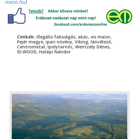
mezo.hu
)
,
,
,
Cimkék:
illegális fakivágás
akác
vis maior
,
,
,
,
Fejér megye
ipari növény
Viking
láncélező
,
,
,
Centrometal
Ipolytarnóc
Wentzely Dénes
,
ID:WOOD
Halápi Nándor