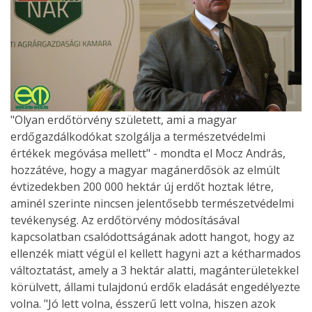
"Olyan erdőtörvény született, ami a magyar
erdőgazdálkodókat szolgálja a természetvédelmi
értékek megóvása mellett" - mondta el Mocz András,
hozzátéve, hogy a magyar magánerdősök az elmúlt
évtizedekben 200 000 hektár új erdőt hoztak létre,
aminél szerinte nincsen jelentősebb természetvédelmi
tevékenység. Az erdőtörvény módosításával
kapcsolatban csalódottságának adott hangot, hogy az
ellenzék miatt végül el kellett hagyni azt a kétharmados
változtatást, amely a 3 hektár alatti, magánterületekkel
körülvett, állami tulajdonú erdők eladását engedélyezte
volna. "Jó lett volna, ésszerű lett volna, hiszen azok