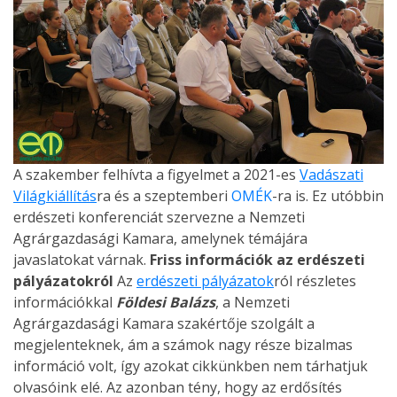
A szakember felhívta a figyelmet a 2021-es
Vadászati
Világkiállítás
ra és a szeptemberi
OMÉK
-ra is. Ez utóbbin
erdészeti konferenciát szervezne a Nemzeti
Agrárgazdasági Kamara, amelynek témájára
javaslatokat várnak.
Friss információk az erdészeti
pályázatokról
Az
erdészeti pályázatok
ról részletes
információkkal
Földesi Balázs
, a Nemzeti
Agrárgazdasági Kamara szakértője szolgált a
megjelenteknek, ám a számok nagy része bizalmas
információ volt, így azokat cikkünkben nem tárhatjuk
olvasóink elé. Az azonban tény, hogy az erdősítés