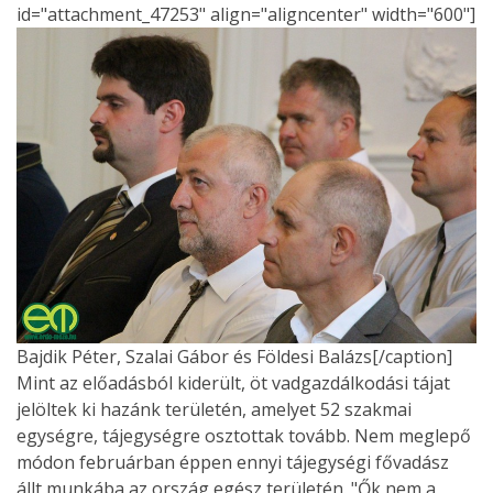
id="attachment_47253" align="aligncenter" width="600"]
Bajdik Péter, Szalai Gábor és Földesi Balázs[/caption]
Mint az előadásból kiderült, öt vadgazdálkodási tájat
jelöltek ki hazánk területén, amelyet 52 szakmai
egységre, tájegységre osztottak tovább. Nem meglepő
módon februárban éppen ennyi tájegységi fővadász
állt munkába az ország egész területén. "Ők nem a