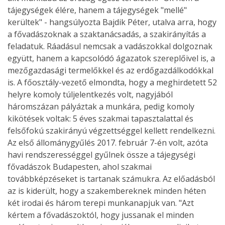
tájegységek élére, hanem a tájegységek "mellé"
kerültek" - hangsúlyozta Bajdik Péter, utalva arra, hogy
a fővadászoknak a szaktanácsadás, a szakirányítás a
feladatuk. Ráadásul nemcsak a vadászokkal dolgoznak
együtt, hanem a kapcsolódó ágazatok szereplőivel is, a
mezőgazdasági termelőkkel és az erdőgazdálkodókkal
is. A főosztály-vezető elmondta, hogy a meghirdetett 52
helyre komoly túljelentkezés volt, nagyjából
háromszázan pályáztak a munkára, pedig komoly
kikötések voltak: 5 éves szakmai tapasztalattal és
felsőfokú szakirányú végzettséggel kellett rendelkezni.
Az első állománygyűlés 2017. február 7-én volt, azóta
havi rendszerességgel gyűlnek össze a tájegységi
fővadászok Budapesten, ahol szakmai
továbbképzéseket is tartanak számukra. Az előadásból
az is kiderült, hogy a szakembereknek minden héten
két irodai és három terepi munkanapjuk van. "Azt
kértem a fővadászoktól, hogy jussanak el minden