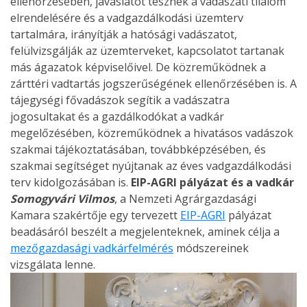
ellenőrzésében, javaslatot tesznek a vadászati tilalom
elrendelésére és a vadgazdálkodási üzemterv
tartalmára, irányítják a hatósági vadászatot,
felülvizsgálják az üzemterveket, kapcsolatot tartanak
más ágazatok képviselőivel. De közreműködnek a
zárttéri vadtartás jogszerűségének ellenőrzésében is. A
tájegységi fővadászok segítik a vadászatra
jogosultakat és a gazdálkodókat a vadkár
megelőzésében, közreműködnek a hivatásos vadászok
szakmai tájékoztatásában, továbbképzésében, és
szakmai segítséget nyújtanak az éves vadgazdálkodási
terv kidolgozásában is.
EIP-AGRI pályázat és a vadkár
Somogyvári Vilmos
, a Nemzeti Agrárgazdasági
Kamara szakértője egy tervezett
EIP-AGRI
pályázat
beadásáról beszélt a megjelenteknek, aminek célja a
mezőgazdasági vadkárfelmérés
módszereinek
vizsgálata lenne.