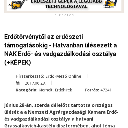
h i r d e t é s
Erdőtörvénytől az erdészeti
támogatásokig - Hatvanban ülésezett a
NAK Erdő- és vadgazdálkodási osztálya
(+KÉPEK)
Hírszerkesztő: Erdő-Mező Online
2017.06.28.
,
Kategória:
Kiemelt
Erdőhírek
Forrás:
47241
Június 28-án, szerda délelőtt tartotta országos
ülését a a Nemzeti Agrárgazdasági Kamara Erdő-
és vadgazdálkodási osztálya a hatvani
Grassalkovich-kastély dísztermében, ahol téma