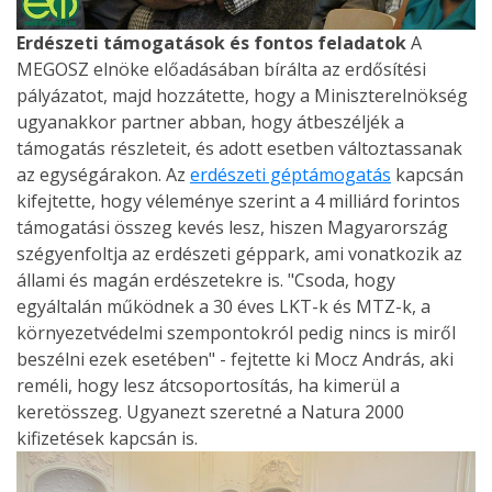
Erdészeti támogatások és fontos feladatok
A
MEGOSZ elnöke előadásában bírálta az erdősítési
pályázatot, majd hozzátette, hogy a Miniszterelnökség
ugyanakkor partner abban, hogy átbeszéljék a
támogatás részleteit, és adott esetben változtassanak
az egységárakon. Az
erdészeti géptámogatás
kapcsán
kifejtette, hogy véleménye szerint a 4 milliárd forintos
támogatási összeg kevés lesz, hiszen Magyarország
szégyenfoltja az erdészeti géppark, ami vonatkozik az
állami és magán erdészetekre is. "Csoda, hogy
egyáltalán működnek a 30 éves LKT-k és MTZ-k, a
környezetvédelmi szempontokról pedig nincs is miről
beszélni ezek esetében" - fejtette ki Mocz András, aki
reméli, hogy lesz átcsoportosítás, ha kimerül a
keretösszeg. Ugyanezt szeretné a Natura 2000
kifizetések kapcsán is.