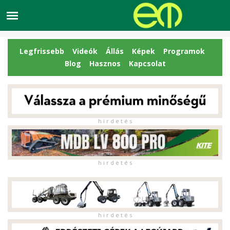
Legfrissebb
Videók
Állás
Képek
Programok
Blog
Hasznos
Kapcsolat
h i r d e t é s
h i r d e t é s
h i r d e t é s