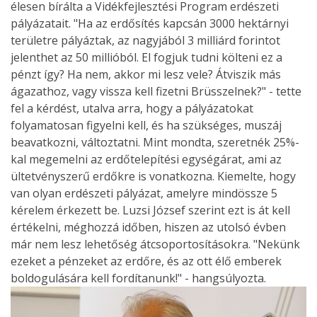
élesen bírálta a Vidékfejlesztési Program erdészeti
pályázatait. "Ha az erdősítés kapcsán 3000 hektárnyi
területre pályáztak, az nagyjából 3 milliárd forintot
jelenthet az 50 millióból. El fogjuk tudni költeni ez a
pénzt így? Ha nem, akkor mi lesz vele? Átviszik más
ágazathoz, vagy vissza kell fizetni Brüsszelnek?" - tette
fel a kérdést, utalva arra, hogy a pályázatokat
folyamatosan figyelni kell, és ha szükséges, muszáj
beavatkozni, változtatni. Mint mondta, szeretnék 25%-
kal megemelni az erdőtelepítési egységárat, ami az
ültetvényszerű erdőkre is vonatkozna. Kiemelte, hogy
van olyan erdészeti pályázat, amelyre mindössze 5
kérelem érkezett be. Luzsi József szerint ezt is át kell
értékelni, méghozzá időben, hiszen az utolsó évben
már nem lesz lehetőség átcsoportosításokra. "Nekünk
ezeket a pénzeket az erdőre, és az ott élő emberek
boldogulására kell fordítanunk!" - hangsúlyozta.