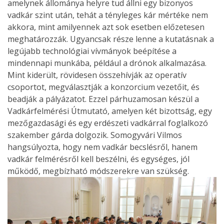
amelynek állománya helyre tud állni egy bizonyos
vadkár szint után, tehát a tényleges kár mértéke nem
akkora, mint amilyennek azt sok esetben előzetesen
meghatározzák. Ugyancsak része lenne a kutatásnak a
legújabb technológiai vívmányok beépítése a
mindennapi munkába, például a drónok alkalmazása.
Mint kiderült, rövidesen összehívják az operatív
csoportot, megválasztják a konzorcium vezetőit, és
beadják a pályázatot. Ezzel párhuzamosan készül a
Vadkárfelmérési Útmutató, amelyen két bizottság, egy
mezőgazdasági és egy erdészeti vadkárral foglalkozó
szakember gárda dolgozik. Somogyvári Vilmos
hangsúlyozta, hogy nem vadkár becslésről, hanem
vadkár felmérésről kell beszélni, és egységes, jól
működő, megbízható módszerekre van szükség.