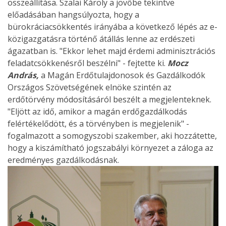
összeállítása. Szalai Károly a jövőbe tekintve
előadásában hangsúlyozta, hogy a
bürokráciacsökkentés irányába a következő lépés az e-
közigazgatásra történő átállás lenne az erdészeti
ágazatban is. "Ekkor lehet majd érdemi adminisztrációs
feladatcsökkenésről beszélni" - fejtette ki.
Mocz
András,
a Magán Erdőtulajdonosok és Gazdálkodók
Országos Szövetségének elnöke szintén az
erdőtörvény módosításáról beszélt a megjelenteknek.
"Eljött az idő, amikor a magán erdőgazdálkodás
felértékelődött, és a törvényben is megjelenik" -
fogalmazott a somogyszobi szakember, aki hozzátette,
hogy a kiszámítható jogszabályi környezet a záloga az
eredményes gazdálkodásnak.