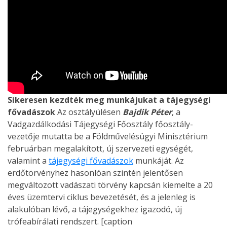
Sikeresen kezdték meg munkájukat a tájegységi
fővadászok
Az osztályülésen
Bajdik Péter
, a
Vadgazdálkodási Tájegységi Főosztály főosztály-
vezetője mutatta be a Földművelésügyi Minisztérium
februárban megalakított, új szervezeti egységét,
valamint a
tájegységi fővadászok
munkáját. Az
erdőtörvényhez hasonlóan szintén jelentősen
megváltozott vadászati törvény kapcsán kiemelte a 20
éves üzemtervi ciklus bevezetését, és a jelenleg is
alakulóban lévő, a tájegységekhez igazodó, új
trófeabírálati rendszert. [caption