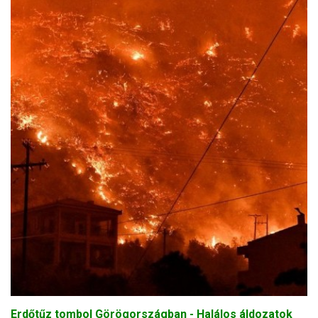
Erdőtűz tombol Görögországban - Halálos áldozatok