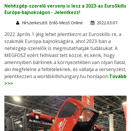
Nehézgép-szerelő verseny is lesz a 2023-as EuroSkills
Európa-bajnokságon - Jelentkezz!
Hírszerkesztő: Erdő-Mező Online
2022.03.07.
2022. április 1-jéig lehet jelentkezni az Euroskills-re, a
szakmák Európa-bajnokságára, ahol 2023-ban a
nehézgép-szerelők is megmutathatják tudásukat. A
MEGFOSZ ezért felhívást tett közzé, és kérik, hogy
amennyiben bárkinek a környezetében van olyan fiatal,
aki megfelelne a feltételeknek, és vállalja a versenyzést,
jelentkezzen a worldskillshungary.hu honlapon.
Tovább
>>>