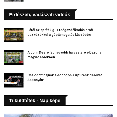
Erdészeti, vadászati videók
Fától az aprítékig - Erdőgazdálkodás profi
eszközökkel a géptámogatás küszöbén
A John Deere legnagyobb harvestere először a
magyar erdőkben
Csalódott bajnok a dobogón + új fűrész debütált
Soponyán!
Ti küldtétek - Nap képe