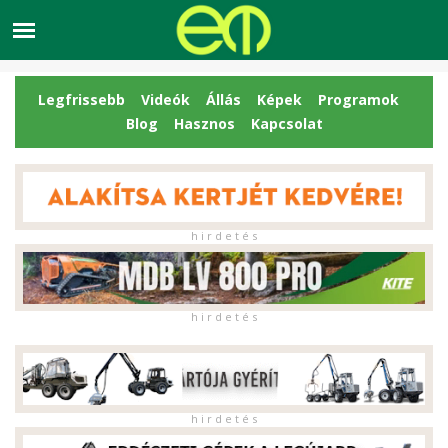
Legfrissebb
Videók
Állás
Képek
Programok
Blog
Hasznos
Kapcsolat
h i r d e t é s
h i r d e t é s
h i r d e t é s