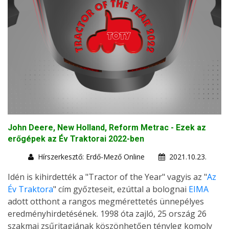
John Deere, New Holland, Reform Metrac - Ezek az
erőgépek az Év Traktorai 2022-ben
Hírszerkesztő: Erdő-Mező Online
2021.10.23.
Idén is kihirdették a "Tractor of the Year" vagyis az "
Az
Év Traktora
" cím győzteseit, ezúttal a bolognai
EIMA
adott otthont a rangos megmérettetés ünnepélyes
eredményhirdetésének. 1998 óta zajló, 25 ország 26
szakmai zsűritagjának köszönhetően tényleg komoly