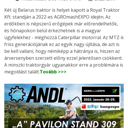
Két új Belarus traktor is helyet kapott a Royal Traktor
Kft. standján a 2022-es AGROmashEXPO idején. Az
erdőkben is népszerű erőgépek már előrendelhetők,
és hónapokon belül érkezhetnek is a magyar
ügyfelekhez - méghozzá Caterpillar motorral. Az MTZ-k
friss generációjának ez az egyik nagy újítása, de azt is
be kell vallani, hogy némiképp a hátránya is, hiszen az
árversenyben szerzett előny ezzel jelentősen csökkent.
A minszki traktorgyár ugyanakkor erre a problémára is
megoldást talált.
Tovább >>>