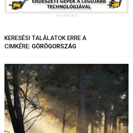
h i r d e t é s
KERESÉSI TALÁLATOK ERRE A
CIMKÉRE:
GÖRÖGORSZÁG