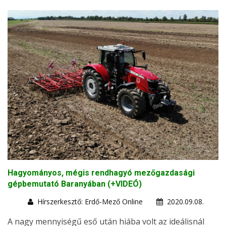
Hagyományos, mégis rendhagyó mezőgazdasági
gépbemutató Baranyában (+VIDEÓ)
Hírszerkesztő: Erdő-Mező Online
2020.09.08.
A nagy mennyiségű eső után hiába volt az ideálisnál