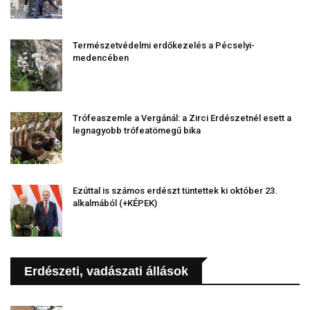
Természetvédelmi erdőkezelés a Pécselyi-
medencében
Trófeaszemle a Vergánál: a Zirci Erdészetnél esett a
legnagyobb trófeatömegű bika
Ezúttal is számos erdészt tüntettek ki október 23.
alkalmából (+KÉPEK)
Erdészeti, vadászati állások