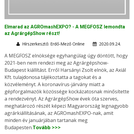
Elmarad az AGROmashEXPO? - A MEGFOSZ lemondta
az AgrárgépShow részt!
Hírszerkesztő: Erdő-Mező Online
2020.09.24.
A MEGFOSZ elnöksége egyhangúlag úgy döntött, hogy
2021-ben nem rendezi meg az Agrárgépshow-
Budapest kiállítást. Erről Harsányi Zsolt elnök, az Axiál
Kft. tulajdonosa tájékoztatta a tagokat és a
közvéleményt. A koronavírus-járvány miatt a
gépforgalmazók közössége kockázatosnak minősítette
a rendezvényt. Az AgrárgépShow évek óta szerves,
meghatározó részét képezi Magyarország legnagyobb
agrárkiállításának, az AGROmashEXPO-nak, amit
minden év januárjában tartanak meg
Budapesten.
Tovább >>>