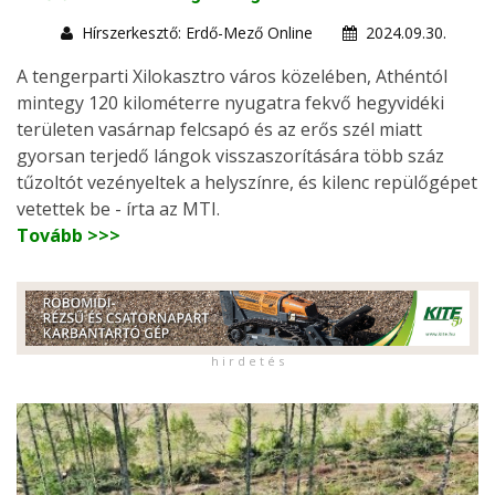
Hírszerkesztő: Erdő-Mező Online
2024.09.30.
A tengerparti Xilokasztro város közelében, Athéntól
mintegy 120 kilométerre nyugatra fekvő hegyvidéki
területen vasárnap felcsapó és az erős szél miatt
gyorsan terjedő lángok visszaszorítására több száz
tűzoltót vezényeltek a helyszínre, és kilenc repülőgépet
vetettek be - írta az MTI.
Tovább >>>
h i r d e t é s