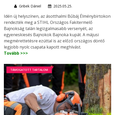
Gribek Dániel
2025.05.25.
Idén új helyszínen, az ásotthalmi Bűbáj Élménybirtokon
rendezték meg a STIHL Országos Fakitermelő
Bajnokság talán legizgalmasabb versenyét, az
egyeneskiesés Bajnokok Bajnoka kupát. A májusi
megmérettetésre ezúttal is az előző országos döntő
legjobb nyolc csapata kapott meghívást.
Tovább >>>
TÁMOGATOTT TARTALOM