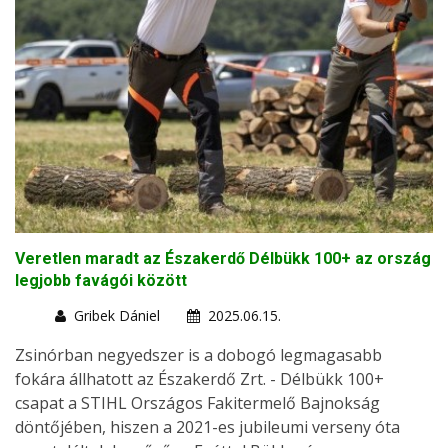
Veretlen maradt az Északerdő Délbükk 100+ az ország
legjobb favágói között
Gribek Dániel
2025.06.15.
Zsinórban negyedszer is a dobogó legmagasabb
fokára állhatott az Északerdő Zrt. - Délbükk 100+
csapat a STIHL Országos Fakitermelő Bajnokság
döntőjében, hiszen a 2021-es jubileumi verseny óta