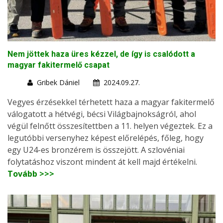
Nem jöttek haza üres kézzel, de így is csalódott a
magyar fakitermelő csapat
Gribek Dániel
2024.09.27.
Vegyes érzésekkel térhetett haza a magyar fakitermelő
válogatott a hétvégi, bécsi Világbajnokságról, ahol
végül felnőtt összesítettben a 11. helyen végeztek. Ez a
legutóbbi versenyhez képest előrelépés, főleg, hogy
egy U24-es bronzérem is összejött. A szlovéniai
folytatáshoz viszont mindent át kell majd értékelni.
Tovább >>>