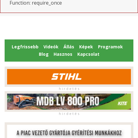
Function: require_once
Legfrissebb
Videók
Állás
Képek
Programok
Blog
Hasznos
Kapcsolat
h i r d e t é s
h i r d e t é s