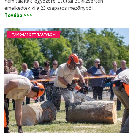
nem találtak legyőzőre. Ezúttal Bükkzsércen
emelkedtek ki a 23 csapatos mezőnyből.
Tovább >>>
TÁMOGATOTT TARTALOM