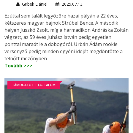
Gribek Dániel
2025.07.13.
Ezúttal sem talált legyőzőre hazai pályán a 22 éves,
kétszeres magyar bajnok Strúbel Bence. A második
helyen Juszkó Zsolt, míg a harmadikon Andráska Zoltán
végzett, az 59 éves Juhász István pedig egyetlen
ponttal maradt le a dobogóról. Urbán Ádám rookie
versenyző pedig minden egyéni idejét megdöntötte a
felnőtt mezőnyben.
Tovább >>>
TÁMOGATOTT TARTALOM