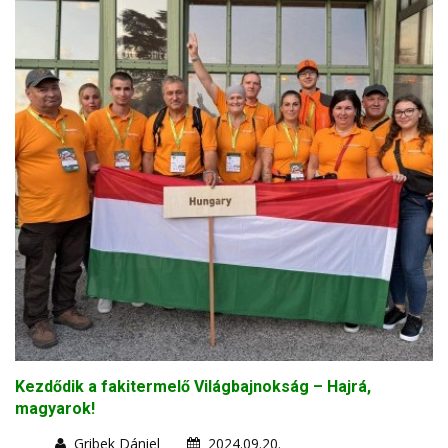
Kezdődik a fakitermelő Világbajnokság – Hajrá,
magyarok!
Gribek Dániel
2024.09.20.