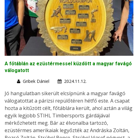
A főtáblán az ezüstérmessel küzdött a magyar favágó
válogatott
Gribek Dániel
2024.11.12.
Jó hangulatban sikerült elcsípnünk a magyar favágó
válogatottat a párizsi repülőtéren hétfő este. A csapat
hozta a kitűzött célt, főtáblára került, ahol aztán a világ
egyik legjobb STIHL Timbersports gárdájával
mérkőzhetett meg. Bár az élvonalba tartozó,
ezüstérmes amerikaiak legyőzték az Andráska Zoltán,
Bozsó Zoltán, Strúbel Bence, Strúbel József négyest, a