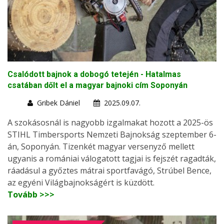
Csalódott bajnok a dobogó tetején - Hatalmas
csatában dőlt el a magyar bajnoki cím Soponyán
Gribek Dániel
2025.09.07.
A szokásosnál is nagyobb izgalmakat hozott a 2025-ös
STIHL Timbersports Nemzeti Bajnokság szeptember 6-
án, Soponyán. Tizenkét magyar versenyző mellett
ugyanis a romániai válogatott tagjai is fejszét ragadták,
ráadásul a győztes mátrai sportfavágó, Strúbel Bence,
az egyéni Világbajnokságért is küzdött.
Tovább >>>