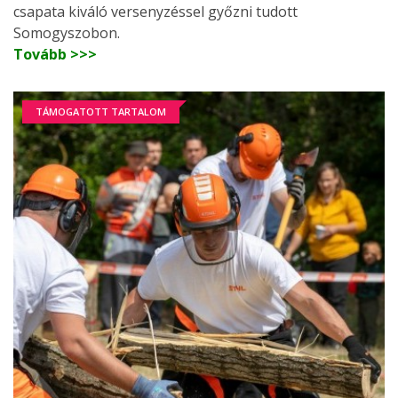
csapata kiváló versenyzéssel győzni tudott
Somogyszobon.
Tovább >>>
TÁMOGATOTT TARTALOM