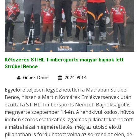
Kétszeres STIHL Timbersports magyar bajnok lett
Strúbel Bence
Gribek Dániel
2024.09.14.
Egyelőre teljesen legyőzhetetlen a Mátrában Strúbel
Bence, hiszen a Martin Komárek Emlékversenyek után
ezúttal a STIHL Timbersports Nemzeti Bajnokságot is
megnyerte szeptember 14-én. A rendkívül ködös, hűvös
időben szoros csatákat és izgalmas pillanatokat hozott
a mátraházai megmérettetés, még az utolsó előtti
pillanatban is fordulhatott volna az sorrend az élen, de