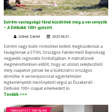
Extrém vastagságú fával küzdöttek meg a versenyzők
– A Délbükk 100+ győzött
Gribek Dániel
2025.06.01.
Extrém nagy bükk rönkökkel kellett megküzdeniük a
favágóknak a STIHL Országos Fakitermelő Bajnokság
negyedik regionális fordulójában. A mátrafüredi
megmérettetésen eldőlt, hogy az utolsó selejtezőből
mely csapatok jutnak be a bükkzsérci országos
döntőbe. A versenysorozat egyértelműen
legkeményebb mezőnyéből végül az Északerdő -
Délbükk 100+ csapat emelkedett ki.
Tovább >>>
TÁMOGATOTT TARTALOM