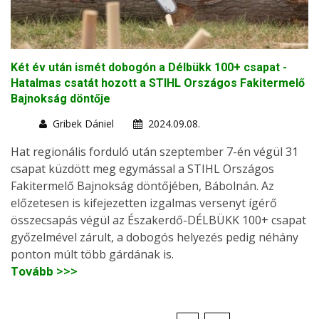
Két év után ismét dobogón a Délbükk 100+ csapat -
Hatalmas csatát hozott a STIHL Országos Fakitermelő
Bajnokság döntője
Gribek Dániel
2024.09.08.
Hat regionális forduló után szeptember 7-én végül 31
csapat küzdött meg egymással a STIHL Országos
Fakitermelő Bajnokság döntőjében, Bábolnán. Az
előzetesen is kifejezetten izgalmas versenyt ígérő
összecsapás végül az Északerdő-DÉLBÜKK 100+ csapat
győzelmével zárult, a dobogós helyezés pedig néhány
ponton múlt több gárdának is.
Tovább >>>