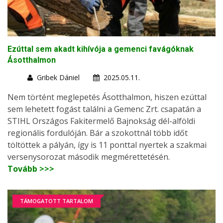
Ezúttal sem akadt kihívója a gemenci favágóknak
Ásotthalmon
Gribek Dániel
2025.05.11.
Nem történt meglepetés Ásotthalmon, hiszen ezúttal
sem lehetett fogást találni a Gemenc Zrt. csapatán a
STIHL Országos Fakitermelő Bajnokság dél-alföldi
regionális fordulóján. Bár a szokottnál több időt
töltöttek a pályán, így is 11 ponttal nyertek a szakmai
versenysorozat második megmérettetésén.
Tovább >>>
TÁMOGATOTT TARTALOM