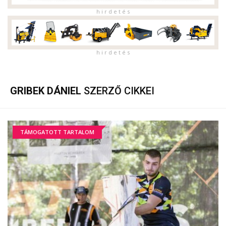
h i r d e t é s
h i r d e t é s
GRIBEK DÁNIEL
SZERZŐ CIKKEI
TÁMOGATOTT TARTALOM