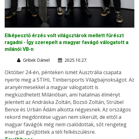
Elképesztő érzés volt világsztárok mellett fűrészt
ragadni - Így szerepelt a magyar favágó válogatott a
milánói VB-n
Gribek Dániel
2025.10.27.
Október 24-én, pénteken ismét Ausztrália csapata
nyerte meg a STIHL Timbersports Világbajnokságot. Az
aranyérmesekkel a magyar válogatott is
megküzdhetett Milánóban, ami hatalmas élményt
jelentett az Andráska Zoltán, Bozsó Zoltán, Strúbel
Bence és Urbán Ádám alkotta négyesnek. Az országos
rekord megdöntése ugyan nem sikerült, de ettől a
magyar favágók még nem csalódottak, sőt rengeteg
energiát gyűjtöttek a téli felkészülésre.