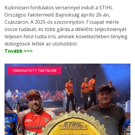
Különösen fordulatos versennyel indult a STIHL
Országos Fakitermelő Bajnokság április 26-án,
Császáron. A 2025-ös szezonnyitón 7 csapat mérte
össze tudását, és több gárda a délelőtti teljesítményét
teljesen felül tudta írni, aminek következtében tényleg
dobogósok lettek az utolsókból.
Tovább >>>
TÁMOGATOTT TARTALOM