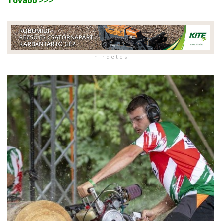
Tovább >>>
h i r d e t é s