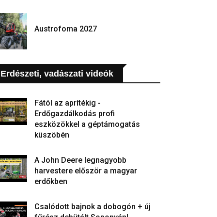
Austrofoma 2027
Erdészeti, vadászati videók
Fától az aprítékig -
Erdőgazdálkodás profi
eszközökkel a géptámogatás
küszöbén
A John Deere legnagyobb
harvestere először a magyar
erdőkben
Csalódott bajnok a dobogón + új