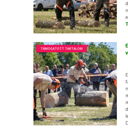
d
n
e
E
TÁMOGATOTT TARTALOM
v
E
f
n
m
m
d
l
D