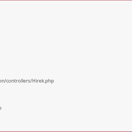
on/controllers/Hirek.php
p