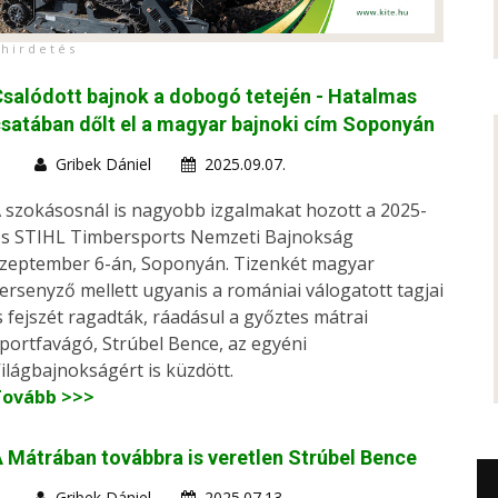
h i r d e t é s
salódott bajnok a dobogó tetején - Hatalmas
satában dőlt el a magyar bajnoki cím Soponyán
Gribek Dániel
2025.09.07.
 szokásosnál is nagyobb izgalmakat hozott a 2025-
s STIHL Timbersports Nemzeti Bajnokság
zeptember 6-án, Soponyán. Tizenkét magyar
ersenyző mellett ugyanis a romániai válogatott tagjai
s fejszét ragadták, ráadásul a győztes mátrai
portfavágó, Strúbel Bence, az egyéni
ilágbajnokságért is küzdött.
Tovább >>>
 Mátrában továbbra is veretlen Strúbel Bence
Gribek Dániel
2025.07.13.