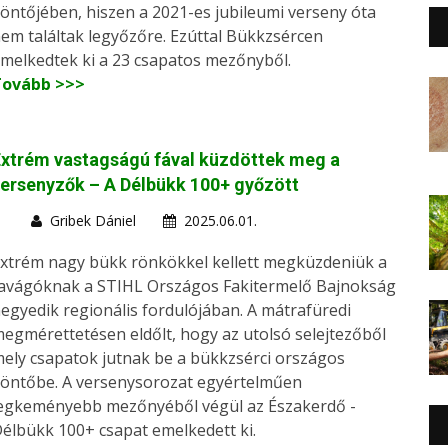
öntőjében, hiszen a 2021-es jubileumi verseny óta
em találtak legyőzőre. Ezúttal Bükkzsércen
melkedtek ki a 23 csapatos mezőnyből.
Tovább >>>
xtrém vastagságú fával küzdöttek meg a
ersenyzők – A Délbükk 100+ győzött
Gribek Dániel
2025.06.01.
xtrém nagy bükk rönkökkel kellett megküzdeniük a
avágóknak a STIHL Országos Fakitermelő Bajnokság
egyedik regionális fordulójában. A mátrafüredi
egmérettetésen eldőlt, hogy az utolsó selejtezőből
ely csapatok jutnak be a bükkzsérci országos
öntőbe. A versenysorozat egyértelműen
egkeményebb mezőnyéből végül az Északerdő -
élbükk 100+ csapat emelkedett ki.