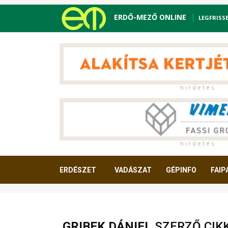
ERDŐ-MEZŐ ONLINE
LEGFRISS
h i r d e t é s
h i r d e t é s
ERDÉSZET
VADÁSZAT
GÉPINFO
FAIP
OLVASNIVALÓ
GRIBEK DÁNIEL
SZERZŐ CIKK