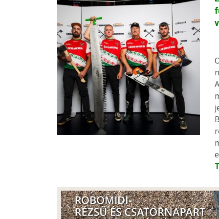
f
v
O
n
A
m
j
B
r
m
e