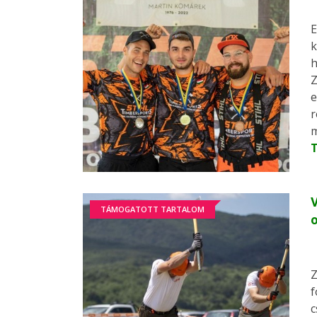
E
k
h
Z
e
r
m
V
TÁMOGATOTT TARTALOM
o
Z
f
c