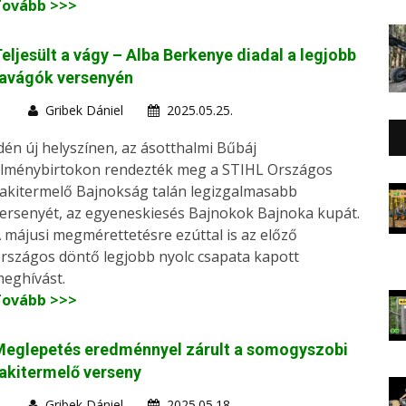
Tovább >>>
eljesült a vágy – Alba Berkenye diadal a legjobb
favágók versenyén
Gribek Dániel
2025.05.25.
dén új helyszínen, az ásotthalmi Bűbáj
lménybirtokon rendezték meg a STIHL Országos
akitermelő Bajnokság talán legizgalmasabb
ersenyét, az egyeneskiesés Bajnokok Bajnoka kupát.
 májusi megmérettetésre ezúttal is az előző
rszágos döntő legjobb nyolc csapata kapott
eghívást.
Tovább >>>
Meglepetés eredménnyel zárult a somogyszobi
akitermelő verseny
Gribek Dániel
2025.05.18.