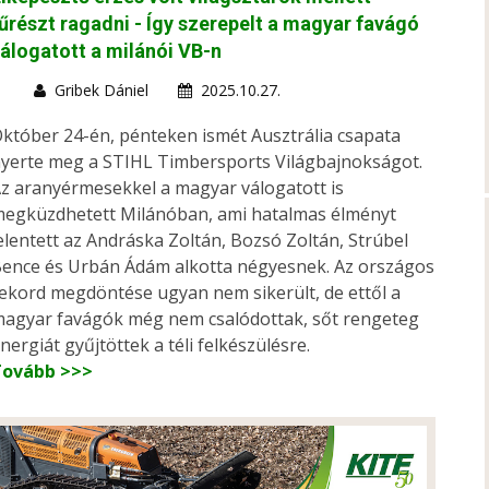
űrészt ragadni - Így szerepelt a magyar favágó
álogatott a milánói VB-n
Gribek Dániel
2025.10.27.
któber 24-én, pénteken ismét Ausztrália csapata
yerte meg a STIHL Timbersports Világbajnokságot.
z aranyérmesekkel a magyar válogatott is
egküzdhetett Milánóban, ami hatalmas élményt
elentett az Andráska Zoltán, Bozsó Zoltán, Strúbel
ence és Urbán Ádám alkotta négyesnek. Az országos
ekord megdöntése ugyan nem sikerült, de ettől a
agyar favágók még nem csalódottak, sőt rengeteg
nergiát gyűjtöttek a téli felkészülésre.
Tovább >>>