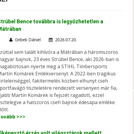
trúbel Bence továbbra is legyőzhetetlen a
Mátrában
Gribek Dániel
2026.07.20.
zúttal sem talált kihívóra a Mátrában a háromszoros
agyar bajnok, 23 éves Strúbel Bence, aki 2026-ban is
agabiztosan nyerte meg a STIHL Timbersports
artin Komárek Emlékversenyt. A 2022-ben tragikus
irtelenséggel, fakitermelés közben elhunyt cseh
portfavágó tiszteletére rendezett versenyen már fia,
fjabb Martin Komárek is fejszét ragadott, ezzel
isztelegve a hatszoros cseh bajnok édesapa emléke
lőtt.
Tovább >>>
lképesztő érzés volt világsztárok mellett