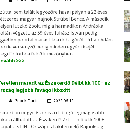
zúttal sem talált legyőzőre hazai pályán a 22 éves,
étszeres magyar bajnok Strúbel Bence. A második
elyen Juszkó Zsolt, míg a harmadikon Andráska
oltán végzett, az 59 éves Juhász István pedig
gyetlen ponttal maradt le a dobogóról. Urbán Ádám
ookie versenyző pedig minden egyéni idejét
egdöntötte a felnőtt mezőnyben.
Tovább >>>
eretlen maradt az Északerdő Délbükk 100+ az
rszág legjobb favágói között
Gribek Dániel
2025.06.15.
sinórban negyedszer is a dobogó legmagasabb
okára állhatott az Északerdő Zrt. - Délbükk 100+
sapat a STIHL Országos Fakitermelő Bajnokság