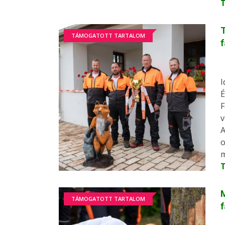
T
TÁMOGATOTT TARTALOM
I
É
F
v
A
o
m
TÁMOGATOTT TARTALOM
f