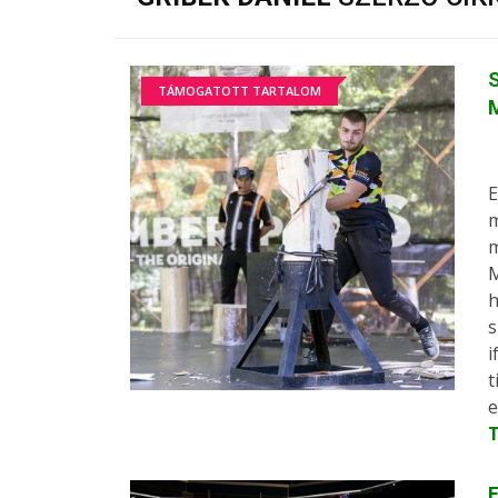
S
TÁMOGATOTT TARTALOM
E
m
m
M
h
s
i
t
e
E