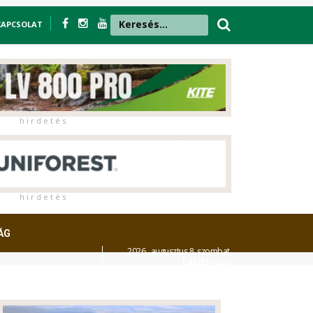
KAPCSOLAT
h i r d e t é s
h i r d e t é s
ÁG
2026. augusztus 8. szombat,
László
napja