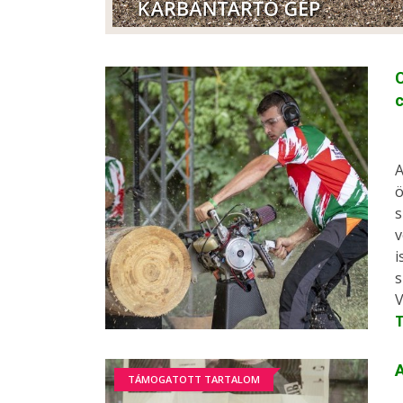
C
c
A
ö
s
v
i
s
V
A
TÁMOGATOTT TARTALOM