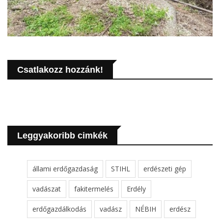
Csatlakozz hozzánk!
Leggyakoribb cimkék
állami erdőgazdaság
STIHL
erdészeti gép
vadászat
fakitermelés
Erdély
erdőgazdálkodás
vadász
NÉBIH
erdész