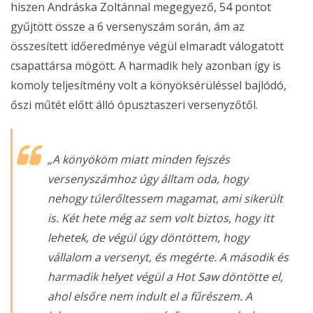
hiszen Andráska Zoltánnal megegyező, 54 pontot
gyűjtött össze a 6 versenyszám során, ám az
összesített időeredménye végül elmaradt válogatott
csapattársa mögött. A harmadik hely azonban így is
komoly teljesítmény volt a könyöksérüléssel bajlódó,
őszi műtét előtt álló ópusztaszeri versenyzőtől.
„A könyököm miatt minden fejszés
versenyszámhoz úgy álltam oda, hogy
nehogy túlerőltessem magamat, ami sikerült
is. Két hete még az sem volt biztos, hogy itt
lehetek, de végül úgy döntöttem, hogy
vállalom a versenyt, és megérte. A második és
harmadik helyet végül a Hot Saw döntötte el,
ahol elsőre nem indult el a fűrészem. A