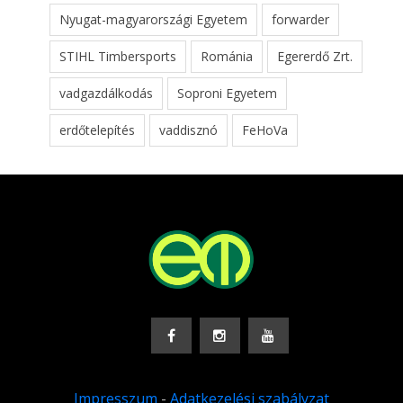
Nyugat-magyarországi Egyetem
forwarder
STIHL Timbersports
Románia
Egererdő Zrt.
vadgazdálkodás
Soproni Egyetem
erdőtelepítés
vaddisznó
FeHoVa
Impresszum
-
Adatkezelési szabályzat