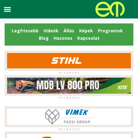
Legfrissebb
Videók
Állás
Képek
Programok
Blog
Hasznos
Kapcsolat
h i r d e t é s
h i r d e t é s
h i r d e t é s