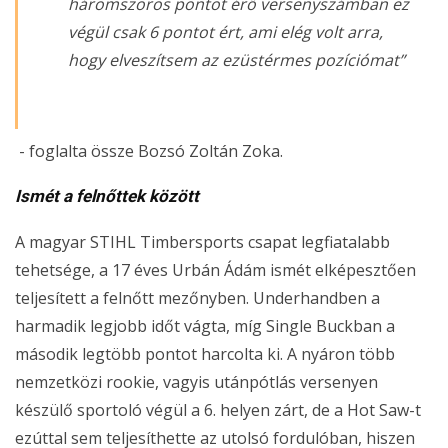
háromszoros pontot érő versenyszámban ez
végül csak 6 pontot ért, ami elég volt arra,
hogy elveszítsem az ezüstérmes pozíciómat”
- foglalta össze Bozsó Zoltán Zoka.
Ismét a felnőttek között
A magyar STIHL Timbersports csapat legfiatalabb
tehetsége, a 17 éves Urbán Ádám ismét elképesztően
teljesített a felnőtt mezőnyben. Underhandben a
harmadik legjobb időt vágta, míg Single Buckban a
második legtöbb pontot harcolta ki. A nyáron több
nemzetközi rookie, vagyis utánpótlás versenyen
készülő sportoló végül a 6. helyen zárt, de a Hot Saw-t
ezúttal sem teljesíthette az utolsó fordulóban, hiszen