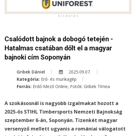
h i r d e t é s
Csalódott bajnok a dobogó tetején -
Hatalmas csatában dőlt el a magyar
bajnoki cím Soponyán
Gribek Dániel
2025.09.07.
Kategória:
Erő- és munkagép
Forrás:
Erdő-Mező Online, Fotók: Gribek Tímea
A szokásosnál is nagyobb izgalmakat hozott a
2025-ös STIHL Timbersports Nemzeti Bajnokság
szeptember 6-án, Soponyán. Tizenkét magyar
versenyző mellett ugyanis a romániai válogatott