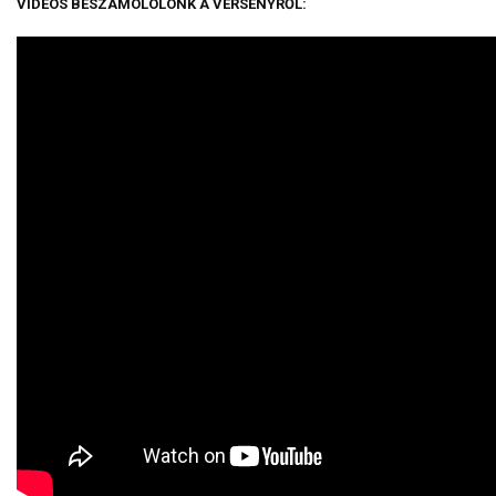
VIDEÓS BESZÁMOLOLÓNK A VERSENYRŐL: