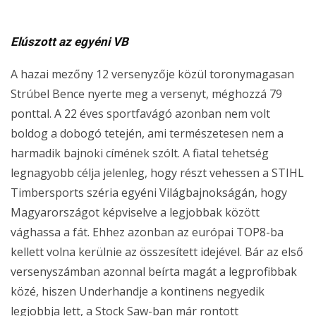
Elúszott az egyéni VB
A hazai mezőny 12 versenyzője közül toronymagasan
Strúbel Bence nyerte meg a versenyt, méghozzá 79
ponttal. A 22 éves sportfavágó azonban nem volt
boldog a dobogó tetején, ami természetesen nem a
harmadik bajnoki címének szólt. A fiatal tehetség
legnagyobb célja jelenleg, hogy részt vehessen a STIHL
Timbersports széria egyéni Világbajnokságán, hogy
Magyarországot képviselve a legjobbak között
vághassa a fát. Ehhez azonban az európai TOP8-ba
kellett volna kerülnie az összesített idejével. Bár az első
versenyszámban azonnal beírta magát a legprofibbak
közé, hiszen Underhandje a kontinens negyedik
legjobbja lett, a Stock Saw-ban már rontott