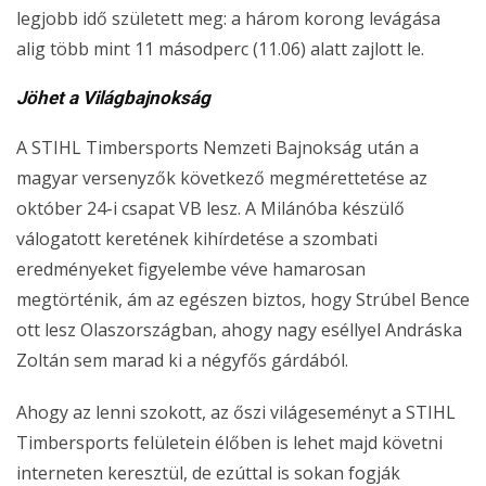
legjobb idő született meg: a három korong levágása
alig több mint 11 másodperc (11.06) alatt zajlott le.
Jöhet a Világbajnokság
A STIHL Timbersports Nemzeti Bajnokság után a
magyar versenyzők következő megmérettetése az
október 24-i csapat VB lesz. A Milánóba készülő
válogatott keretének kihírdetése a szombati
eredményeket figyelembe véve hamarosan
megtörténik, ám az egészen biztos, hogy Strúbel Bence
ott lesz Olaszországban, ahogy nagy eséllyel Andráska
Zoltán sem marad ki a négyfős gárdából.
Ahogy az lenni szokott, az őszi világeseményt a STIHL
Timbersports felületein élőben is lehet majd követni
interneten keresztül, de ezúttal is sokan fogják