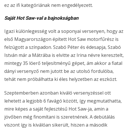
ez az ifi kategóriának nem engedélyezett.
Saját Hot Saw-val a bajnokságban
Igazi különlegesség volt a soponyai versenyen, hogy az
első Magyarországon épített Hot Saw motorfűrész is
felzúgott a színpadon. Szabó Péter és édesapja, Szabó
István már a Mátrába is elvitte az Irina névre keresztelt,
mintegy 35 lóerő teljesítményű gépet, ám akkor a fiatal
dányi versenyző nem jutott be az utolsó fordulóba,
tehát nem próbálhatta ki éles helyzetben az eszközt.
Szeptemberben azonban kiváló versenyzéssel ott
lehetett a legjobb 6 favágó között, így megmutathatta,
mire képes a saját fejlesztésű Hot Saw-ja, amin a
jövőben még finomítani is szeretnének. A debütálás
viszont így is kiválóan sikerült, hiszen a második