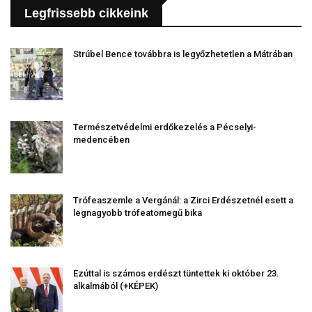
Legfrissebb cikkeink
Strúbel Bence továbbra is legyőzhetetlen a Mátrában
Természetvédelmi erdőkezelés a Pécselyi-
medencében
Trófeaszemle a Vergánál: a Zirci Erdészetnél esett a
legnagyobb trófeatömegű bika
Ezúttal is számos erdészt tüntettek ki október 23.
alkalmából (+KÉPEK)