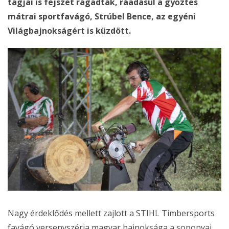
tagjai is fejszét ragadták, ráadásul a győztes
mátrai sportfavágó, Strúbel Bence, az egyéni
Világbajnokságért is küzdött.
Nagy érdeklődés mellett zajlott a STIHL Timbersports
favágó versenyszéria magyar bajnoksága a soponyai