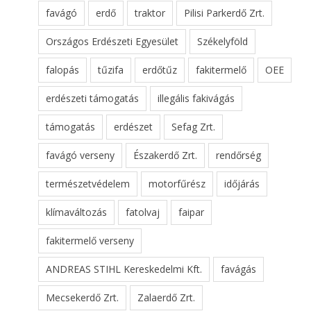
favágó
erdő
traktor
Pilisi Parkerdő Zrt.
Országos Erdészeti Egyesület
Székelyföld
falopás
tűzifa
erdőtűz
fakitermelő
OEE
erdészeti támogatás
illegális fakivágás
támogatás
erdészet
Sefag Zrt.
favágó verseny
Északerdő Zrt.
rendőrség
természetvédelem
motorfűrész
időjárás
klímaváltozás
fatolvaj
faipar
fakitermelő verseny
ANDREAS STIHL Kereskedelmi Kft.
favágás
Mecsekerdő Zrt.
Zalaerdő Zrt.