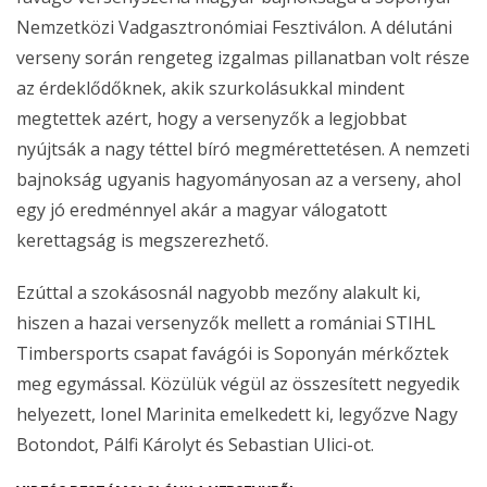
Nemzetközi Vadgasztronómiai Fesztiválon. A délutáni
verseny során rengeteg izgalmas pillanatban volt része
az érdeklődőknek, akik szurkolásukkal mindent
megtettek azért, hogy a versenyzők a legjobbat
nyújtsák a nagy téttel bíró megmérettetésen. A nemzeti
bajnokság ugyanis hagyományosan az a verseny, ahol
egy jó eredménnyel akár a magyar válogatott
kerettagság is megszerezhető.
Ezúttal a szokásosnál nagyobb mezőny alakult ki,
hiszen a hazai versenyzők mellett a romániai STIHL
Timbersports csapat favágói is Soponyán mérkőztek
meg egymással. Közülük végül az összesített negyedik
helyezett, Ionel Marinita emelkedett ki, legyőzve Nagy
Botondot, Pálfi Károlyt és Sebastian Ulici-ot.