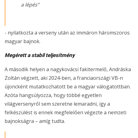
a lépés”
- nyilatkozta a verseny után az immáron háromszoros
magyar bajnok.
Megérett a stabil teljesítmény
A második helyen a nagykovácsi fakitermelő, Andráska
Zoltán végzett, aki 2024-ben, a franciaországi VB-n
újoncként mutatkozhatott be a magyar válogatottban.
Azóta hangsúlyozza, hogy többé egyetlen
világversenyről sem szeretne lemaradni, így a
felkészülést is ennek megfelelően végezte a nemzeti
bajnokságra – amíg tudta.