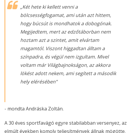
„Két hete ki kellett venni a
bölcsességfogamat, ami után azt hittem,
hogy búcsút is mondhatok a dobogónak.
Megijedtem, mert az edzőtáborban nem
hoztam azt a szintet, amit elvártam
magamtól. Viszont higgadtan álltam a
színpadra, és végül nem izgultam. Mivel
voltam már Világbajnokságon, az akkora
lökést adott nekem, ami segített a második
hely elérésében”
- mondta Andráska Zoltán.
A 30 éves sportfavágó egyre stabilabban versenyez, az
elmúlt években komoly teljesítmények állnak mögötte.