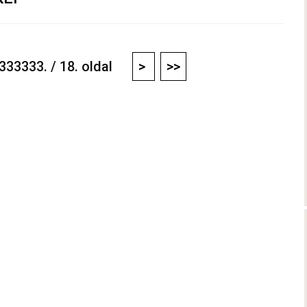
33333. / 18. oldal
>
>>