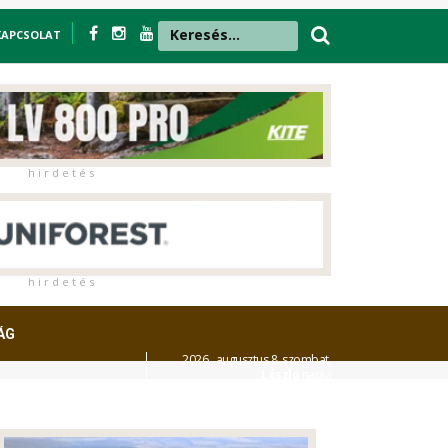
KAPCSOLAT
h i r d e t é s
h i r d e t é s
ÁG
2026. augusztus 8. szombat,
László
napja