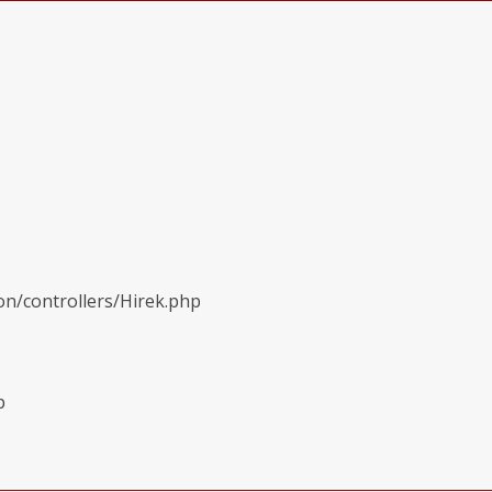
on/controllers/Hirek.php
p