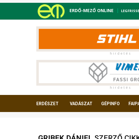
ERDŐ-MEZŐ ONLINE
LEGFRISS
h i r d e t é s
h i r d e t é s
ERDÉSZET
VADÁSZAT
GÉPINFO
FAIP
OLVASNIVALÓ
GRIBEK DÁNIEL
SZERZŐ CIKK