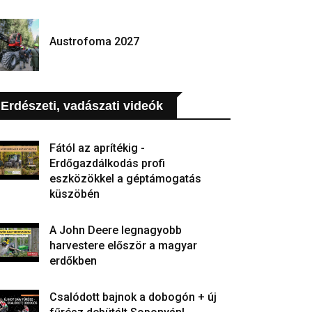
Austrofoma 2027
Erdészeti, vadászati videók
Fától az aprítékig -
Erdőgazdálkodás profi
eszközökkel a géptámogatás
küszöbén
A John Deere legnagyobb
harvestere először a magyar
erdőkben
Csalódott bajnok a dobogón + új