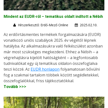
Mindent az EUDR-ről – tematikus oldalt indított a Nébih
Hírszerkesztő: Erdő-Mező Online
2025.02.10.
Az erdőirtásmentes termékek forgalmazására (EUDR)
vonatkozó uniós szabályok 2025. év végétől lépnek
hatályba. Az alkalmazásukra való felkészülést azonban
már most szükséges megkezdeni. Ehhez a Nébih ‒ a
végrehajtásra kijelölt hatóságként ‒ a legfontosabb
tudnivalókat egy új tematikus oldalon összefoglalva
teszi közzé. Az
EUDR honlapon
folyamatosan bővülni
fog a szakmai tartalom többek között segédletekkel,
összefoglalókkal, friss tájékoztatókkal.
Tovább >>>