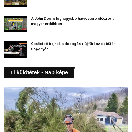
A John Deere legnagyobb harvestere először a
magyar erdőkben
Csalódott bajnok a dobogón + új fűrész debütált
Soponyán!
Ti küldtétek - Nap képe