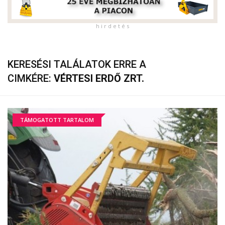
h i r d e t é s
KERESÉSI TALÁLATOK ERRE A
CIMKÉRE:
VÉRTESI ERDŐ ZRT.
TÁMOGATOTT TARTALOM