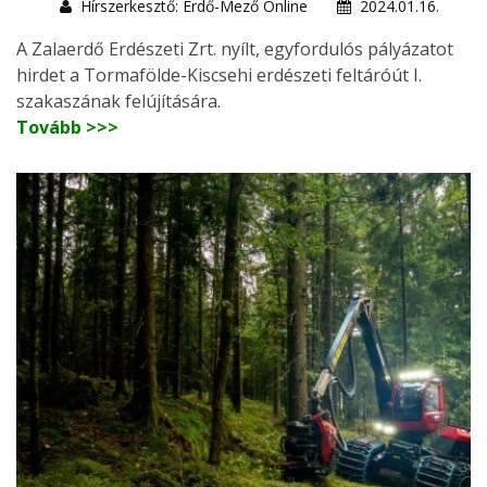
Hírszerkesztő: Erdő-Mező Online
2024.01.16.
A Zalaerdő Erdészeti Zrt. nyílt, egyfordulós pályázatot
hirdet a Tormafölde-Kiscsehi erdészeti feltáróút I.
szakaszának felújítására.
Tovább >>>