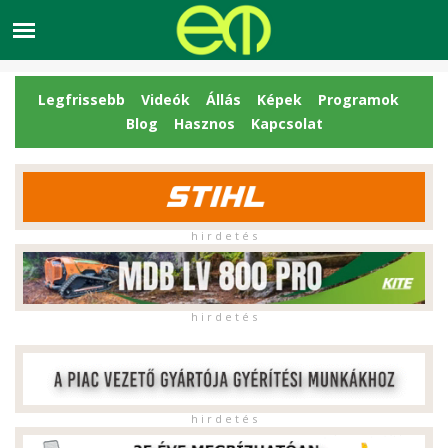
Legfrissebb
Videók
Állás
Képek
Programok
Blog
Hasznos
Kapcsolat
h i r d e t é s
h i r d e t é s
h i r d e t é s