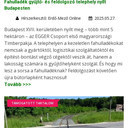
Fahulladék gyűjtő- és feldolgozó telephely nyílt
Budapesten
Hírszerkesztő: Erdő-Mező Online
2025.05.27.
Budapest XVII. kerületében nyílt meg – több mint 5
hektáron – az EGGER Csoport első magyarországi
Timberpakja. A telephelyen a kezeletlen fahulladékokat
nemcsak a gyártóktól, logisztikai szolgáltatóktól és
építést-bontást végző cégektől veszik át, hanem a
lakosság számára is gyűjtőhelyként szolgál. És hogy mi
lesz a sorsa a fahulladéknak? Feldolgozást követően
újra bútorlapként hasznosul!
Tovább >>>
TÁMOGATOTT TARTALOM