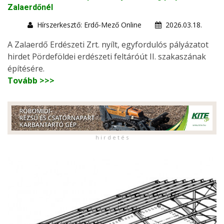
Zalaerdőnél
Hírszerkesztő: Erdő-Mező Online
2026.03.18.
A Zalaerdő Erdészeti Zrt. nyílt, egyfordulós pályázatot
hirdet Pördeföldei erdészeti feltáróút II. szakaszának
építésére.
Tovább >>>
h i r d e t é s