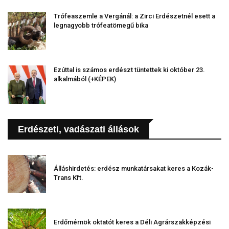
Trófeaszemle a Vergánál: a Zirci Erdészetnél esett a
legnagyobb trófeatömegű bika
Ezúttal is számos erdészt tüntettek ki október 23.
alkalmából (+KÉPEK)
Erdészeti, vadászati állások
Álláshirdetés: erdész munkatársakat keres a Kozák-
Trans Kft.
Erdőmérnök oktatót keres a Déli Agrárszakképzési