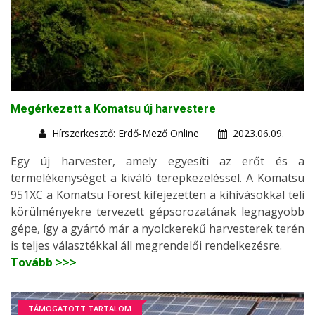
Megérkezett a Komatsu új harvestere
Hírszerkesztő: Erdő-Mező Online
2023.06.09.
Egy új harvester, amely egyesíti az erőt és a
termelékenységet a kiváló terepkezeléssel. A Komatsu
951XC a Komatsu Forest kifejezetten a kihívásokkal teli
körülményekre tervezett gépsorozatának legnagyobb
gépe, így a gyártó már a nyolckerekű harvesterek terén
is teljes választékkal áll megrendelői rendelkezésre.
Tovább >>>
TÁMOGATOTT TARTALOM