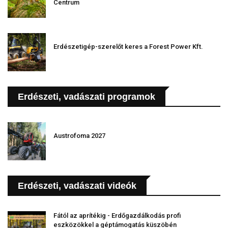
Centrum
Erdészetigép-szerelőt keres a Forest Power Kft.
Erdészeti, vadászati programok
Austrofoma 2027
Erdészeti, vadászati videók
Fától az aprítékig - Erdőgazdálkodás profi
eszközökkel a géptámogatás küszöbén