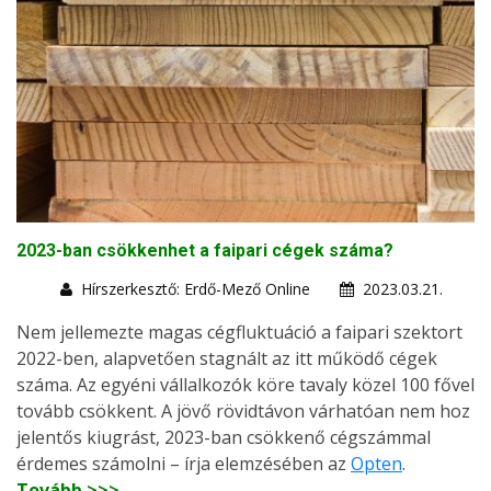
2023-ban csökkenhet a faipari cégek száma?
Hírszerkesztő: Erdő-Mező Online
2023.03.21.
Nem jellemezte magas cégfluktuáció a faipari szektort
2022-ben, alapvetően stagnált az itt működő cégek
száma. Az egyéni vállalkozók köre tavaly közel 100 fővel
tovább csökkent. A jövő rövidtávon várhatóan nem hoz
jelentős kiugrást, 2023-ban csökkenő cégszámmal
érdemes számolni – írja elemzésében az
Opten
.
Tovább >>>