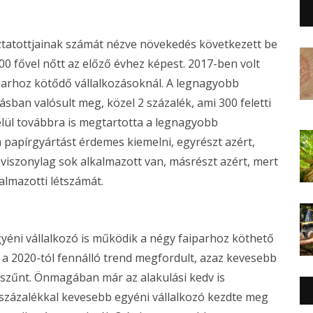
ztatottjainak számát nézve növekedés következett be
0 fővel nőtt az előző évhez képest. 2017-ben volt
iparhoz kötődő vállalkozásoknál. A legnagyobb
ban valósult meg, közel 2 százalék, ami 300 feletti
elül továbbra is megtartotta a legnagyobb
a papírgyártást érdemes kiemelni, egyrészt azért,
viszonylag sok alkalmazott van, másrészt azért, mert
almazotti létszámát.
egyéni vállalkozó is működik a négy faiparhoz köthető
a 2020-tól fennálló trend megfordult, azaz kevesebb
gszűnt. Önmagában már az alakulási kedv is
 százalékkal kevesebb egyéni vállalkozó kezdte meg