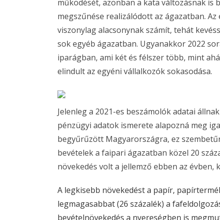
működését, azonban a kata változásnak is 
megszűnése realizálódott az ágazatban. Az 
viszonylag alacsonynak számít, tehát kevéss
sok egyéb ágazatban. Ugyanakkor 2022 során
iparágban, ami két és félszer több, mint ahán
elindult az egyéni vállalkozók sokasodása.
Jelenleg a 2021-es beszámolók adatai állnak 
pénzügyi adatok ismerete alapozná meg igaz
begyűrűzött Magyarországra, ez szembetűnő
bevételek a faipari ágazatban közel 20 szá
növekedés volt a jellemző ebben az évben, ki
A legkisebb növekedést a papír, papírtermé
legmagasabbat (26 százalék) a fafeldolgozás 
bevételnövekedés a nyereségben is megmutat