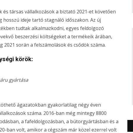
 és társas vállalkozások a biztató 2021-et követően
 hosszú ideje tartó stagnáló időszakon. Az új
tékben tudtak alkalmazkodni, egyes feldolgozó
övekvő beszerzési költségeket a termékeik árában,
eg 2021 során a felszámolások és csődök száma.
nységi körök:
táru gyártása
 köthető ágazatokban gyakorlatilag négy éven
vállalkozások száma. 2016-ban még mintegy 8800
odásban, a fafeldolgozásban, a bútorgyártásban és a
0-ban volt, amikor a cégszám már közel ezerrel volt