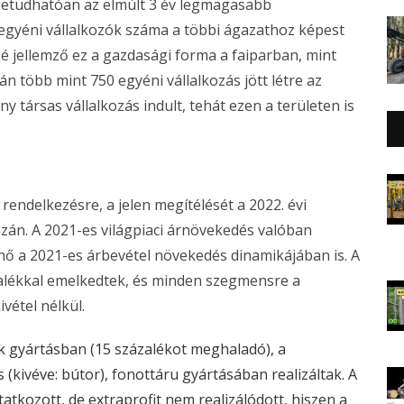
betudhatóan az elmúlt 3 év legmagasabb
egyéni vállalkozók száma a többi ágazathoz képest
é jellemző ez a gazdasági forma a faiparban, mint
 több mint 750 egyéni vállalkozás jött létre az
y társas vállalkozás indult, tehát ezen a területen is
rendelkezésre, a jelen megítélését a 2022. évi
án. A 2021-es világpiaci árnövekedés valóban
 a 2021-es árbevétel növekedés dinamikájában is. A
zalékkal emelkedtek, és minden szegmensre a
vétel nélkül.
k gyártásban (15 százalékot meghaladó), a
(kivéve: bútor), fonottáru gyártásában realizáltak. A
kozott, de extraprofit nem realizálódott, hiszen a