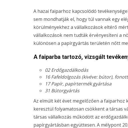
A hazai faiparhoz kapcsolódó tevékenységek
sem mondhatják el, hogy túl vannak egy elég
körülményekhez a vállalkozások eltérő mér
vállalkozások nem tudták érvényesíteni a n
különösen a papírgyártás területén nőtt m
A faiparba tartozó, vizsgált tevéke
02 Erdőgazdálkodás
16 Fafeldolgozás (kivéve: bútor), fonot
17 Papír, papírtermék gyártása
31 Bútorgyártás
Az elmúlt két évet megelőzően a faiparhoz
keresztül folyamatosan csökkent a társas 
társas vállalkozás működött az erdőgazdálk
papírgyártásban együttesen. A mélypont 202