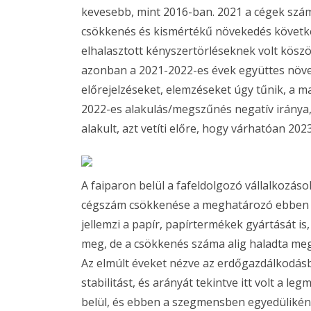
kevesebb, mint 2016-ban. 2021 a cégek szám
csökkenés és kismértékű növekedés következ
elhalasztott kényszertörléseknek volt kös
azonban a 2021-2022-es évek együttes növeke
előrejelzéseket, elemzéseket úgy tűnik, a 
2022-es alakulás/megszűnés negatív iránya,
alakult, azt vetíti előre, hogy várhatóan 2
A faiparon belül a fafeldolgozó vállalkozás
cégszám csökkenése a meghatározó ebben 
jellemzi a papír, papírtermékek gyártását is
meg, de a csökkenés száma alig haladta me
Az elmúlt éveket nézve az erdőgazdálkodá
stabilitást, és arányát tekintve itt volt a 
belül, és ebben a szegmensben egyedüliként