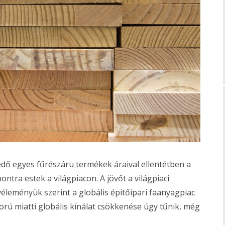
dő egyes fűrészáru termékek áraival ellentétben a
tra estek a világpiacon. A jövőt a világpiaci
véleményük szerint a globális építőipari faanyagpiac
orú miatti globális kínálat csökkenése úgy tűnik, még