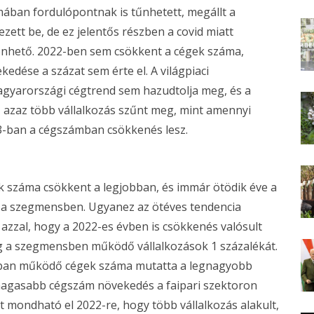
ában fordulópontnak is tűnhetett, megállt a
ett be, de ez jelentős részben a covid miatt
zönhető. 2022-ben sem csökkent a cégek száma,
dése a százat sem érte el. A világpiaci
magyarországi cégtrend sem hazudtolja meg, és a
 azaz több vállalkozás szűnt meg, mint amennyi
023-ban a cégszámban csökkenés lesz.
ok száma csökkent a legjobban, és immár ötödik éve a
a szegmensben. Ugyanez az ötéves tendencia
, azzal, hogy a 2022-es évben is csökkenés valósult
g a szegmensben működő vállalkozások 1 százalékát.
sban működő cégek száma mutatta a legnagyobb
legmagasabb cégszám növekedés a faipari szektoron
 mondható el 2022-re, hogy több vállalkozás alakult,