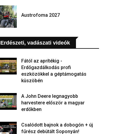
Austrofoma 2027
Erdészeti, vadászati videók
Fától az aprítékig -
Erdőgazdálkodás profi
eszközökkel a géptámogatás
küszöbén
A John Deere legnagyobb
harvestere először a magyar
erdőkben
Csalódott bajnok a dobogón + új
fűrész debütált Soponyán!