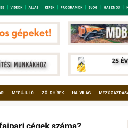
EBB
VIDEÓK
ÁLLÁS
KÉPEK
PROGRAMOK
BLOG
HASZNOS
AR
MEGÚJULÓ
ZÖLDHÍREK
HALVILÁG
MEZŐGAZDAS
faipari cégek száma?