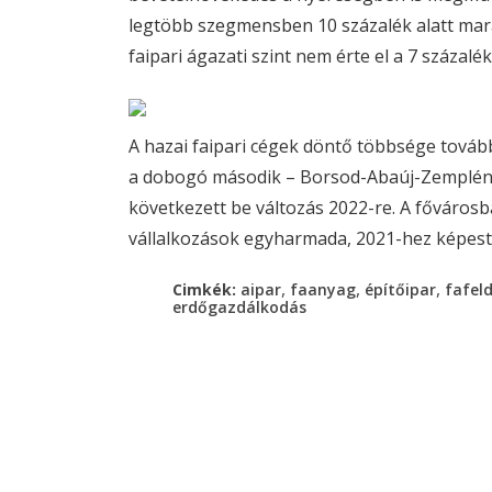
legtöbb szegmensben 10 százalék alatt mar
faipari ágazati szint nem érte el a 7 százalé
A hazai faipari cégek döntő többsége továb
a dobogó második – Borsod-Abaúj-Zemplén 
következett be változás 2022-re. A fővárosb
vállalkozások egyharmada, 2021-hez képest 
,
,
,
Cimkék:
aipar
faanyag
építőipar
fafel
erdőgazdálkodás