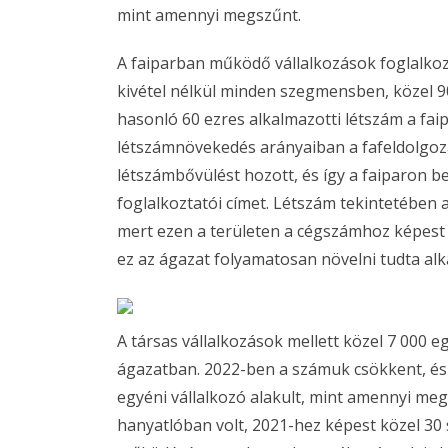
mint amennyi megszűnt.
A faiparban működő vállalkozások foglalko
kivétel nélkül minden szegmensben, közel 90
hasonló 60 ezres alkalmazotti létszám a fa
létszámnövekedés arányaiban a fafeldolgozás
létszámbővülést hozott, és így a faiparon b
foglalkoztatói címet. Létszám tekintetében 
mert ezen a területen a cégszámhoz képest 
ez az ágazat folyamatosan növelni tudta alk
A társas vállalkozások mellett közel 7 000 
ágazatban. 2022-ben a számuk csökkent, és 
egyéni vállalkozó alakult, mint amennyi me
hanyatlóban volt, 2021-hez képest közel 30