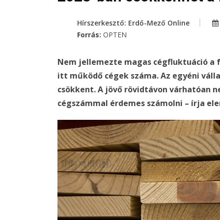
Hírszerkesztő: Erdő-Mező Online
Forrás:
OPTEN
Nem jellemezte magas cégfluktuáció a fa
itt működő cégek száma. Az egyéni válla
csökkent. A jövő rövidtávon várhatóan n
cégszámmal érdemes számolni – írja e