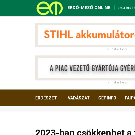
ERDŐ-MEZŐ ONLINE
LEGFRISS
h i r d e t é s
h i r d e t é s
ERDÉSZET
VADÁSZAT
GÉPINFO
FAIP
OLVASNIVALÓ
2023-ban csökkenhet a 