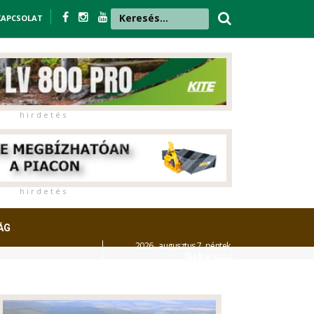
KAPCSOLAT
h i r d e t é s
h i r d e t é s
ÁG
2026. augusztus 7. péntek,
Ibolya
napja