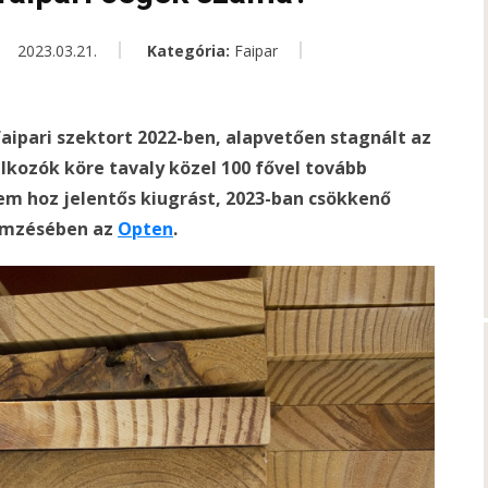
2023.03.21.
Kategória:
Faipar
ipari szektort 2022-ben, alapvetően stagnált az
lkozók köre tavaly közel 100 fővel tovább
em hoz jelentős kiugrást, 2023-ban csökkenő
lemzésében az
Opten
.