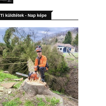
Ti küldtétek - Nap képe