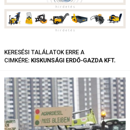
h i r d e t é s
h i r d e t é s
KERESÉSI TALÁLATOK ERRE A
CIMKÉRE:
KISKUNSÁGI ERDŐ-GAZDA KFT.