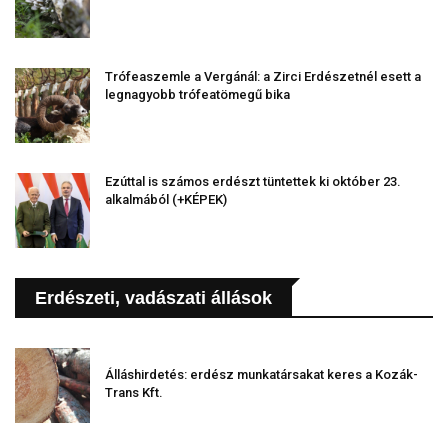
Trófeaszemle a Vergánál: a Zirci Erdészetnél esett a
legnagyobb trófeatömegű bika
Ezúttal is számos erdészt tüntettek ki október 23.
alkalmából (+KÉPEK)
Erdészeti, vadászati állások
Álláshirdetés: erdész munkatársakat keres a Kozák-
Trans Kft.