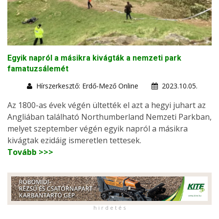
Egyik napról a másikra kivágták a nemzeti park
famatuzsálemét
Hírszerkesztő: Erdő-Mező Online
2023.10.05.
Az 1800-as évek végén ültették el azt a hegyi juhart az
Angliában található Northumberland Nemzeti Parkban,
melyet szeptember végén egyik napról a másikra
kivágtak ezidáig ismeretlen tettesek.
Tovább >>>
h i r d e t é s