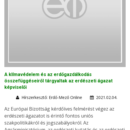
A klímavédelem és az erdőgazdálkodás
összefüggéseiről tárgyaltak az erdészeti ágazat
képviselői
Hírszerkesztő: Erdő-Mező Online
2021.02.04.
Az Európai Bizottság kérdőíves felmérést végez az
erdészeti ágazatot is érintő fontos uniós
szakpolitikákról és jogszabályokról. Az
Agrárminisztérium, az erdészeti kutatás és az erdészeti