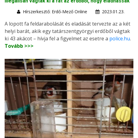
Illegálisan vágták ki a fát az erdőből, hogy eladhassák
Hírszerkesztő: Erdő-Mező Online
2023.01.23.
A lopott fa feldarabolását és eladását tervezte az a két
helyi barát, akik egy tatárszentgyörgyi erdőből vágtak
ki 43 akácot – hívja fel a figyelmet az esetre a
police.hu
.
Tovább >>>