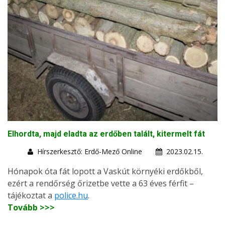
Elhordta, majd eladta az erdőben talált, kitermelt fát
Hírszerkesztő: Erdő-Mező Online
2023.02.15.
Hónapok óta fát lopott a Vaskút környéki erdőkből,
ezért a rendőrség őrizetbe vette a 63 éves férfit –
tájékoztat a
police.hu
.
Tovább >>>