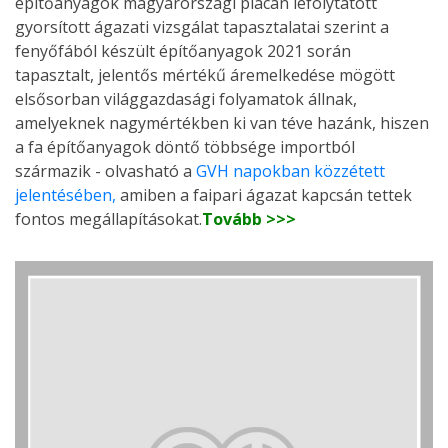
építőanyagok magyarországi piacán lefolytatott
gyorsított ágazati vizsgálat tapasztalatai szerint a
fenyőfából készült építőanyagok 2021 során
tapasztalt, jelentős mértékű áremelkedése mögött
elsősorban világgazdasági folyamatok állnak,
amelyeknek nagymértékben ki van téve hazánk, hiszen
a fa építőanyagok döntő többsége importból
származik - olvasható a
GVH napokban közzétett
jelentésében,
amiben a faipari ágazat kapcsán tettek
fontos megállapításokat.
Tovább >>>