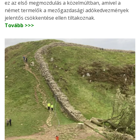
ez az első megmozdulás a közelmúltban, amivel a
német termelők a mezőgazdasági adókedvezmények
jelentős csökkentése ellen tiltakoznak.
Tovább >>>