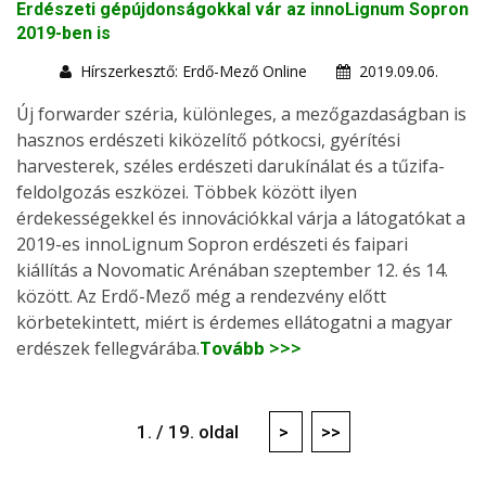
Erdészeti gépújdonságokkal vár az innoLignum Sopron
2019-ben is
Hírszerkesztő: Erdő-Mező Online
2019.09.06.
Új forwarder széria, különleges, a mezőgazdaságban is
hasznos erdészeti kiközelítő pótkocsi, gyérítési
harvesterek, széles erdészeti darukínálat és a tűzifa-
feldolgozás eszközei. Többek között ilyen
érdekességekkel és innovációkkal várja a látogatókat a
2019-es innoLignum Sopron erdészeti és faipari
kiállítás a Novomatic Arénában szeptember 12. és 14.
között. Az Erdő-Mező még a rendezvény előtt
körbetekintett, miért is érdemes ellátogatni a magyar
erdészek fellegvárába.
Tovább >>>
1. / 19. oldal
>
>>