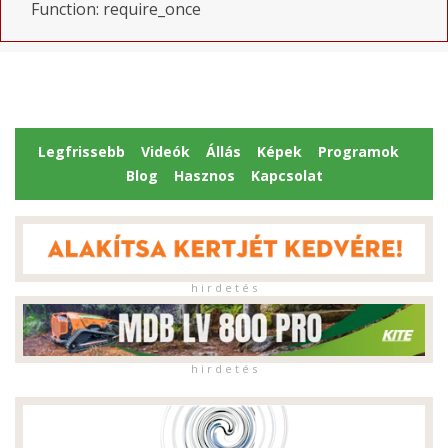
Function: require_once
Legfrissebb
Videók
Állás
Képek
Programok
Blog
Hasznos
Kapcsolat
h i r d e t é s
h i r d e t é s