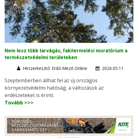
Nem lesz több tarvágás, fakitermelési moratórium a
természetvédelmi területeken
Hírszerkesztő: Erdő-Mező Online
2026.05.11.
Szeptemberben állhat fel az új országos
környezetvédelmi hatóság, a változások az
erdészeteket is érinti.
Tovább >>>
h i r d e t é s