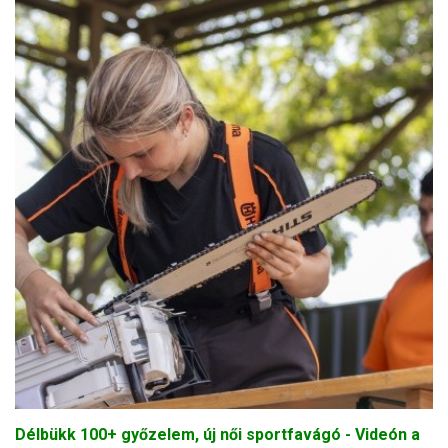
Délbükk 100+ győzelem, új női sportfavágó - Videón a