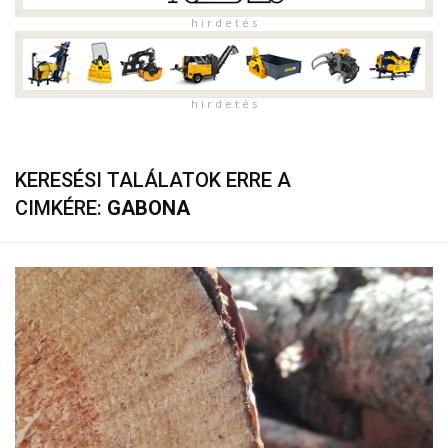
h i r d e t é s
h i r d e t é s
KERESÉSI TALÁLATOK ERRE A
CIMKÉRE:
GABONA