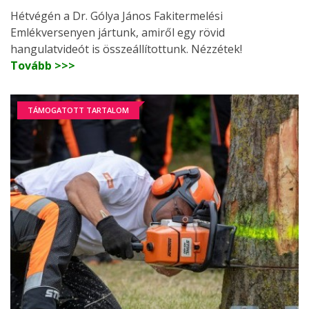
Hétvégén a Dr. Gólya János Fakitermelési
Emlékversenyen jártunk, amiről egy rövid
hangulatvideót is összeállítottunk. Nézzétek!
Tovább >>>
TÁMOGATOTT TARTALOM