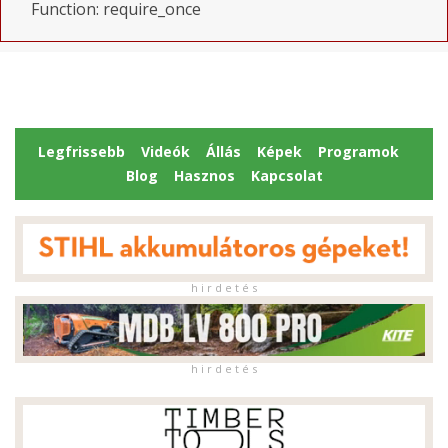
Function: require_once
Legfrissebb
Videók
Állás
Képek
Programok
Blog
Hasznos
Kapcsolat
h i r d e t é s
h i r d e t é s