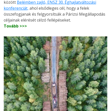
között
Belémben zajló, ENSZ 30. Éghajlatváltozási
konferenciát,
ahol elsődleges cél, hogy a felek
összefogjanak és felgyorsítsák a Párizsi Megállapodás
céljainak elérését célzó fellépéseket.
Tovább >>>