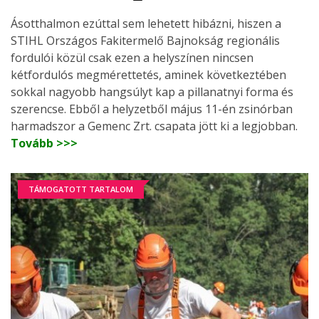
Ásotthalmon ezúttal sem lehetett hibázni, hiszen a
STIHL Országos Fakitermelő Bajnokság regionális
fordulói közül csak ezen a helyszínen nincsen
kétfordulós megmérettetés, aminek következtében
sokkal nagyobb hangsúlyt kap a pillanatnyi forma és
szerencse. Ebből a helyzetből május 11-én zsinórban
harmadszor a Gemenc Zrt. csapata jött ki a legjobban.
Tovább >>>
TÁMOGATOTT TARTALOM