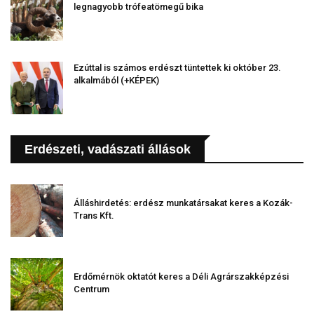
legnagyobb trófeatömegű bika
Ezúttal is számos erdészt tüntettek ki október 23.
alkalmából (+KÉPEK)
Erdészeti, vadászati állások
Álláshirdetés: erdész munkatársakat keres a Kozák-
Trans Kft.
Erdőmérnök oktatót keres a Déli Agrárszakképzési
Centrum