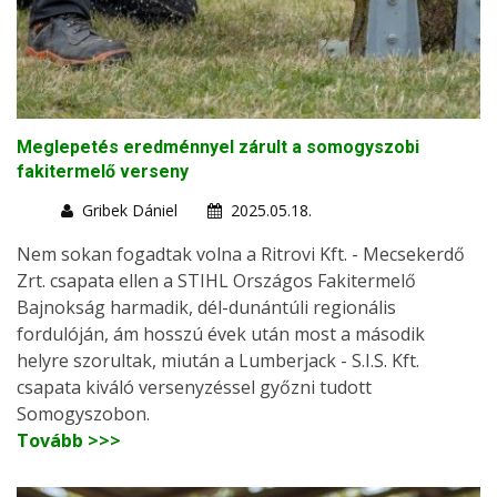
Meglepetés eredménnyel zárult a somogyszobi
fakitermelő verseny
Gribek Dániel
2025.05.18.
Nem sokan fogadtak volna a Ritrovi Kft. - Mecsekerdő
Zrt. csapata ellen a STIHL Országos Fakitermelő
Bajnokság harmadik, dél-dunántúli regionális
fordulóján, ám hosszú évek után most a második
helyre szorultak, miután a Lumberjack - S.I.S. Kft.
csapata kiváló versenyzéssel győzni tudott
Somogyszobon.
Tovább >>>