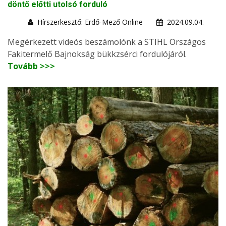
döntő előtti utolsó forduló
Hírszerkesztő: Erdő-Mező Online
2024.09.04.
Megérkezett videós beszámolónk a STIHL Országos
Fakitermelő Bajnokság bükkzsérci fordulójáról.
Tovább >>>