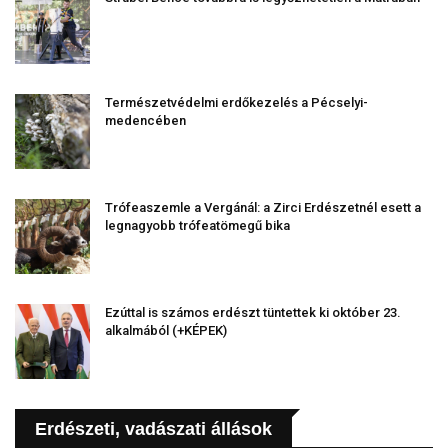
Természetvédelmi erdőkezelés a Pécselyi-
medencében
Trófeaszemle a Vergánál: a Zirci Erdészetnél esett a
legnagyobb trófeatömegű bika
Ezúttal is számos erdészt tüntettek ki október 23.
alkalmából (+KÉPEK)
Erdészeti, vadászati állások