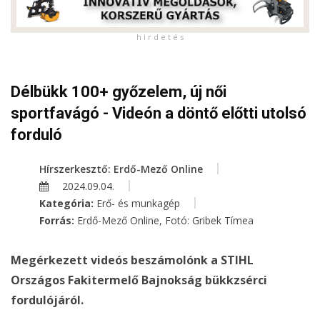
h i r d e t é s
Délbükk 100+ győzelem, új női
sportfavágó - Videón a döntő előtti utolsó
forduló
Hírszerkesztő: Erdő-Mező Online
2024.09.04.
Kategória:
Erő- és munkagép
Forrás:
Erdő-Mező Online, Fotó: Gribek Tímea
Megérkezett videós beszámolónk a STIHL
Országos Fakitermelő Bajnokság bükkzsérci
fordulójáról.