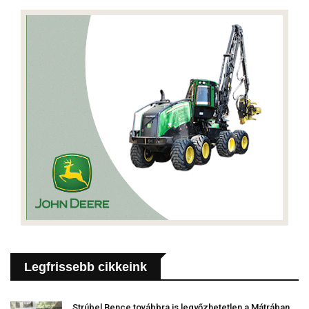
Legfrissebb cikkeink
Strúbel Bence továbbra is legyőzhetetlen a Mátrában