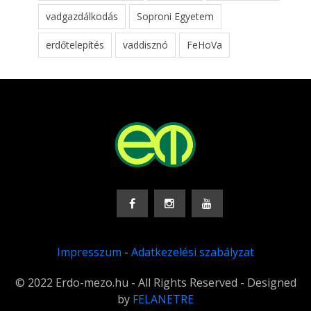
vadgazdálkodás
Soproni Egyetem
erdőtelepítés
vaddisznó
FeHoVa
Impresszum
-
Adatkezelési szabályzat
© 2022 Erdo-mezo.hu - All Rights Reserved - Designed
by
FELANETRE