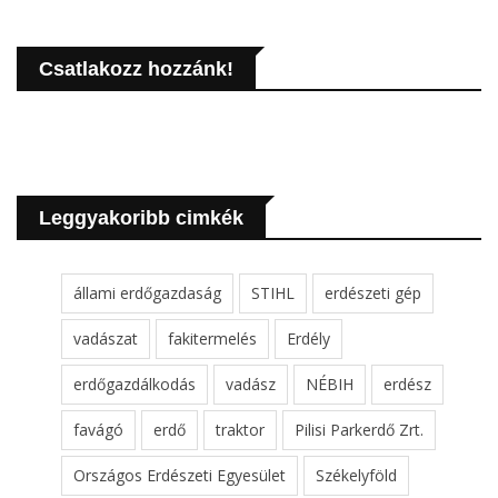
Csatlakozz hozzánk!
Leggyakoribb cimkék
állami erdőgazdaság
STIHL
erdészeti gép
vadászat
fakitermelés
Erdély
erdőgazdálkodás
vadász
NÉBIH
erdész
favágó
erdő
traktor
Pilisi Parkerdő Zrt.
Országos Erdészeti Egyesület
Székelyföld