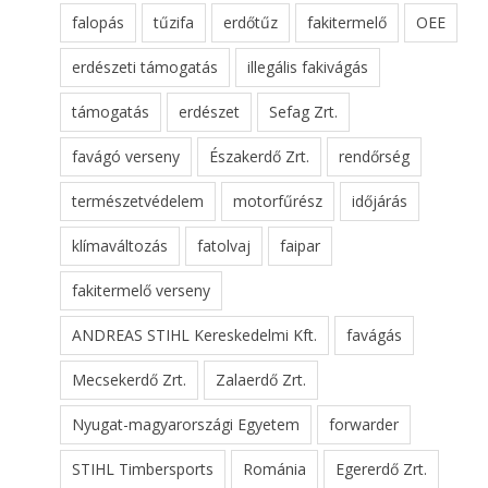
falopás
tűzifa
erdőtűz
fakitermelő
OEE
erdészeti támogatás
illegális fakivágás
támogatás
erdészet
Sefag Zrt.
favágó verseny
Északerdő Zrt.
rendőrség
természetvédelem
motorfűrész
időjárás
klímaváltozás
fatolvaj
faipar
fakitermelő verseny
ANDREAS STIHL Kereskedelmi Kft.
favágás
Mecsekerdő Zrt.
Zalaerdő Zrt.
Nyugat-magyarországi Egyetem
forwarder
STIHL Timbersports
Románia
Egererdő Zrt.