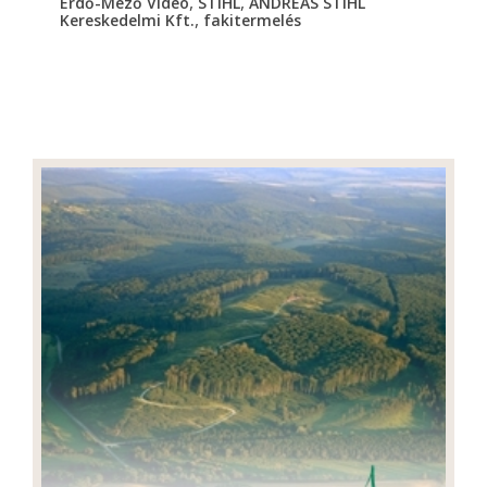
,
,
Erdő-Mező Videó
STIHL
ANDREAS STIHL
,
Kereskedelmi Kft.
fakitermelés