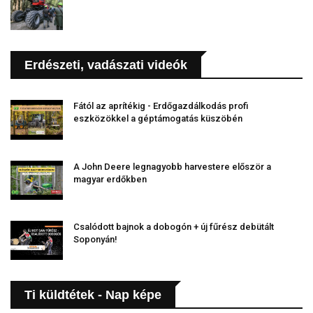
Erdészeti, vadászati videók
Fától az aprítékig - Erdőgazdálkodás profi
eszközökkel a géptámogatás küszöbén
A John Deere legnagyobb harvestere először a
magyar erdőkben
Csalódott bajnok a dobogón + új fűrész debütált
Soponyán!
Ti küldtétek - Nap képe