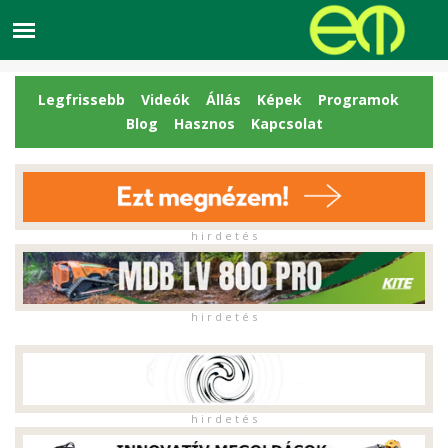
Legfrissebb
Videók
Állás
Képek
Programok
Blog
Hasznos
Kapcsolat
h i r d e t é s
h i r d e t é s
h i r d e t é s