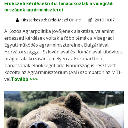
Erdészeti kérdésekről is tanácskoztak a visegrádi
országok agrárminiszterei
Hírszerkesztő: Erdő-Mező Online
2019.10.07.
A Közös Agrárpolitika jövőjének alakítása, valamint
erdészeti kérdések voltak a főbb témák a Visegrádi
Együttműködés agrárminisztereinek Bulgáriával,
Horvátországgal, Szlovéniával és Romániával kibővített
prágai találkozásán, amelyen az Európai Unió
Tanácsának elnökségét adó Finnország is részt vett -
közölte az Agrárminisztérium (AM) szombaton az MTI-
vel.
Tovább >>>