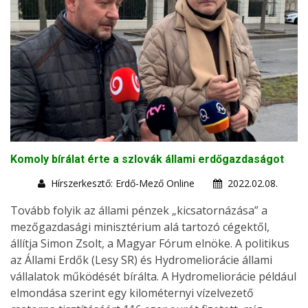
Komoly bírálat érte a szlovák állami erdőgazdaságot
Hírszerkesztő: Erdő-Mező Online
2022.02.08.
Tovább folyik az állami pénzek „kicsatornázása” a
mezőgazdasági minisztérium alá tartozó cégektől,
állítja Simon Zsolt, a Magyar Fórum elnöke. A politikus
az Állami Erdők (Lesy SR) és Hydromeliorácie állami
vállalatok működését bírálta. A Hydromeliorácie például
elmondása szerint egy kilométernyi vízelvezető