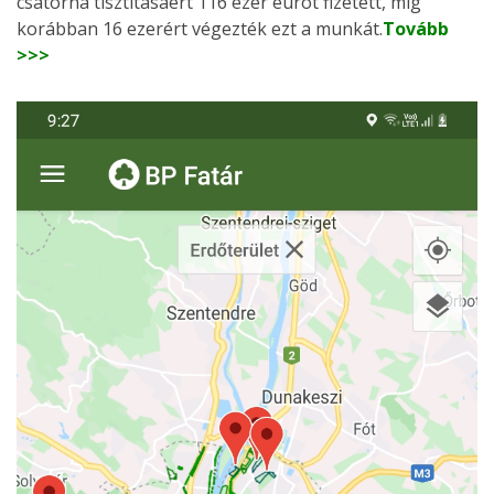
csatorna tisztításáért 116 ezer eurót fizetett, míg
korábban 16 ezerért végezték ezt a munkát.
Tovább
>>>