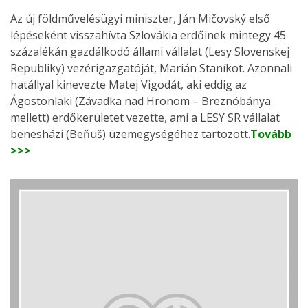
Az új földművelésügyi miniszter, Ján Mičovský első
lépéseként visszahívta Szlovákia erdőinek mintegy 45
százalékán gazdálkodó állami vállalat (Lesy Slovenskej
Republiky) vezérigazgatóját, Marián Staníkot. Azonnali
hatállyal kinevezte Matej Vigodát, aki eddig az
Ágostonlaki (Závadka nad Hronom – Breznóbánya
mellett) erdőkerületet vezette, ami a LESY SR vállalat
benesházi (Beňuš) üzemegységéhez tartozott.
Tovább
>>>