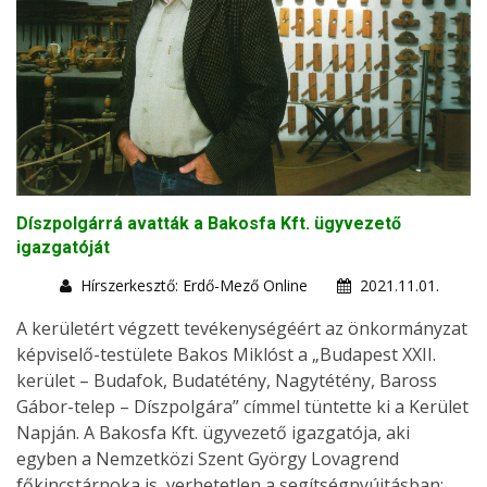
Díszpolgárrá avatták a Bakosfa Kft. ügyvezető
igazgatóját
Hírszerkesztő: Erdő-Mező Online
2021.11.01.
A kerületért végzett tevékenységéért az önkormányzat
képviselő-testülete Bakos Miklóst a „Budapest XXII.
kerület – Budafok, Budatétény, Nagytétény, Baross
Gábor-telep – Díszpolgára” címmel tüntette ki a Kerület
Napján. A Bakosfa Kft. ügyvezető igazgatója, aki
egyben a Nemzetközi Szent György Lovagrend
főkincstárnoka is, verhetetlen a segítségnyújtásban: