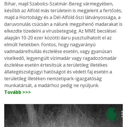
Bihar, majd Szabolcs-Szatmár-Bereg vármegyében,
később az Alföld más területein is megjelent a fertőzés,
majd a Hortobágy és a Dél-Alföld őszi látványossága, a
daruvonulás csúcsán a nálunk megpihenő madarakat is
elkezdte tizedelni a vírusbetegség. Az MME becslései
alapján 10-20 ezer közötti daru pusztulhatott el az
elmúlt hetekben. Fontos, hogy nagyarányú
vadmadárelhullás észlelése esetén, vagy gyanúsan
viselkedő, legyengült vízimadár vagy ragadozómadár
észlelése esetén értesítsük a területileg illetékes
állategészségügyi hatóságot és védett faj esetén a
területileg illetéken nemzetipark-igazgatóság
munkatársát, a madárhoz pedig ne nyúljunk.
Tovább >>>