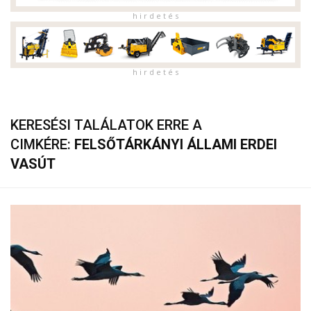
h i r d e t é s
h i r d e t é s
KERESÉSI TALÁLATOK ERRE A
CIMKÉRE:
FELSŐTÁRKÁNYI ÁLLAMI ERDEI
VASÚT