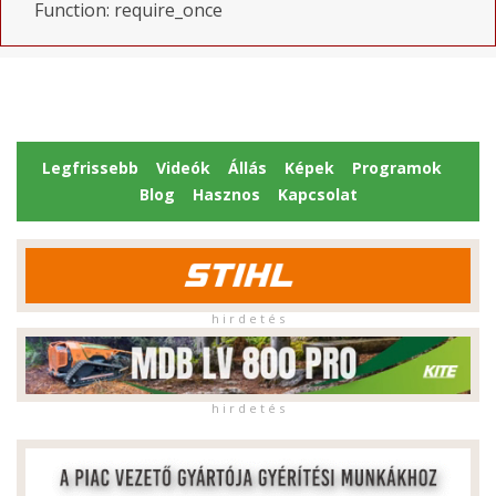
Function: require_once
Legfrissebb
Videók
Állás
Képek
Programok
Blog
Hasznos
Kapcsolat
h i r d e t é s
h i r d e t é s