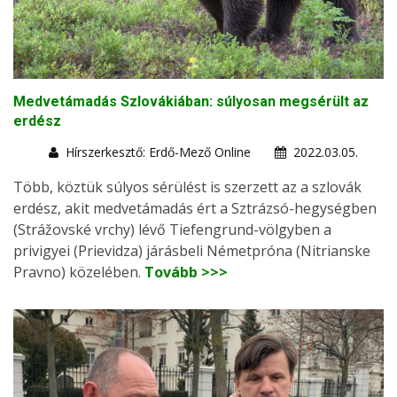
Medvetámadás Szlovákiában: súlyosan megsérült az
erdész
Hírszerkesztő: Erdő-Mező Online
2022.03.05.
Több, köztük súlyos sérülést is szerzett az a szlovák
erdész, akit medvetámadás ért a Sztrázsó-hegységben
(Strážovské vrchy) lévő Tiefengrund-völgyben a
privigyei (Prievidza) járásbeli Németpróna (Nitrianske
Pravno) közelében.
Tovább >>>