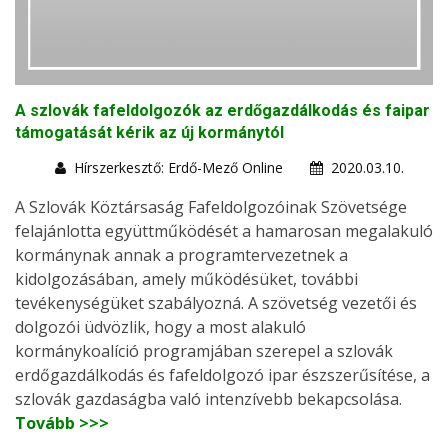
A szlovák fafeldolgozók az erdőgazdálkodás és faipar
támogatását kérik az új kormánytól
Hírszerkesztő: Erdő-Mező Online
2020.03.10.
A Szlovák Köztársaság Fafeldolgozóinak Szövetsége
felajánlotta együttműködését a hamarosan megalakuló
kormánynak annak a programtervezetnek a
kidolgozásában, amely működésüket, további
tevékenységüket szabályozná. A szövetség vezetői és
dolgozói üdvözlik, hogy a most alakuló
kormánykoalíció programjában szerepel a szlovák
erdőgazdálkodás és fafeldolgozó ipar észszerűsítése, a
szlovák gazdaságba való intenzívebb bekapcsolása.
Tovább >>>