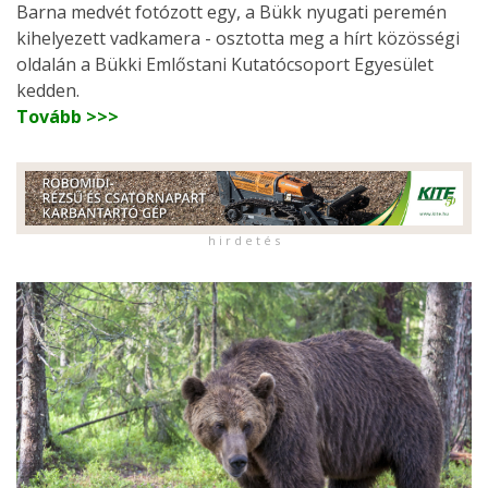
Barna medvét fotózott egy, a Bükk nyugati peremén
kihelyezett vadkamera - osztotta meg a hírt közösségi
oldalán a Bükki Emlőstani Kutatócsoport Egyesület
kedden.
Tovább >>>
h i r d e t é s