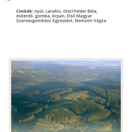
,
,
,
Cimkék:
nyúl
Landini
Glattfelder Béla
,
,
esőerdő. gomba
Krpan
Első Magyar
,
Szarvasgombász Egyesület
Nemzeti Vágta