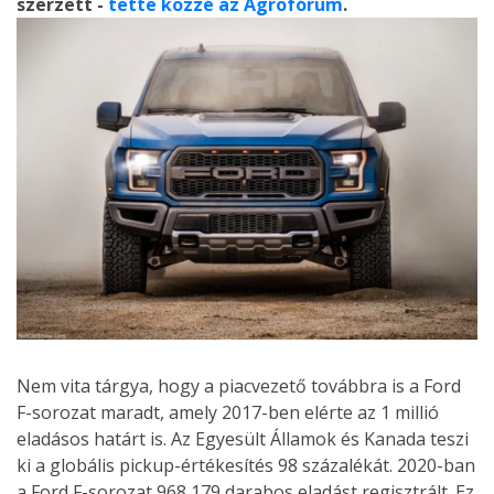
szerzett -
tette közzé az Agrofórum
.
Nem vita tárgya, hogy a piacvezető továbbra is a Ford
F-sorozat maradt, amely 2017-ben elérte az 1 millió
eladásos határt is. Az Egyesült Államok és Kanada teszi
ki a globális pickup-értékesítés 98 százalékát. 2020-ban
a Ford F-sorozat 968 179 darabos eladást regisztrált. Ez