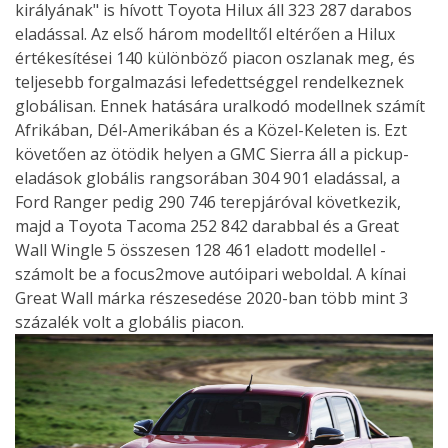
királyának" is hívott Toyota Hilux áll 323 287 darabos
eladással. Az első három modelltől eltérően a Hilux
értékesítései 140 különböző piacon oszlanak meg, és
teljesebb forgalmazási lefedettséggel rendelkeznek
globálisan. Ennek hatására uralkodó modellnek számít
Afrikában, Dél-Amerikában és a Közel-Keleten is. Ezt
követően az ötödik helyen a GMC Sierra áll a pickup-
eladások globális rangsorában 304 901 eladással, a
Ford Ranger pedig 290 746 terepjáróval következik,
majd a Toyota Tacoma 252 842 darabbal és a Great
Wall Wingle 5 összesen 128 461 eladott modellel -
számolt be a focus2move autóipari weboldal. A kínai
Great Wall márka részesedése 2020-ban több mint 3
százalék volt a globális piacon.