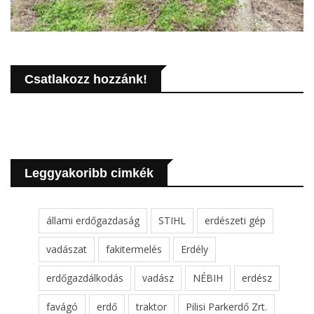
Csatlakozz hozzánk!
Leggyakoribb cimkék
állami erdőgazdaság
STIHL
erdészeti gép
vadászat
fakitermelés
Erdély
erdőgazdálkodás
vadász
NÉBIH
erdész
favágó
erdő
traktor
Pilisi Parkerdő Zrt.