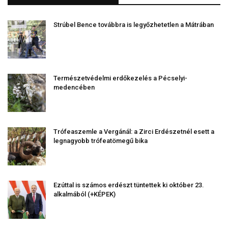
Strúbel Bence továbbra is legyőzhetetlen a Mátrában
Természetvédelmi erdőkezelés a Pécselyi-
medencében
Trófeaszemle a Vergánál: a Zirci Erdészetnél esett a
legnagyobb trófeatömegű bika
Ezúttal is számos erdészt tüntettek ki október 23.
alkalmából (+KÉPEK)