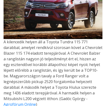
A kilencedik helyen áll a Toyota Tundra 115 771
darabbal, amelyet rendkívül szorosan követ a Chevrolet
Blazer 115 174 eladott terepjáróval. A Chevrolet Balzer
a ranglistán nagyon jó teljesítményt ért el, hiszen az
egy esztendővel korábbi állapothoz képet nyolc helyet
lépett előrébb a ranglistán, és így került be a TOP10-
be. Magyarországon tavaly a Ford Ranger volt a
legnépszerűbb pickup 2520 forgalomba helyezett
darabbal. A második helyet a Toyota Hiulux szerezte
meg 1436 eladott terepjáróval. A harmadik helyen a
Mitsubishi L200 végzett itthon. (Gadóc György -
Agrofórum Online
)