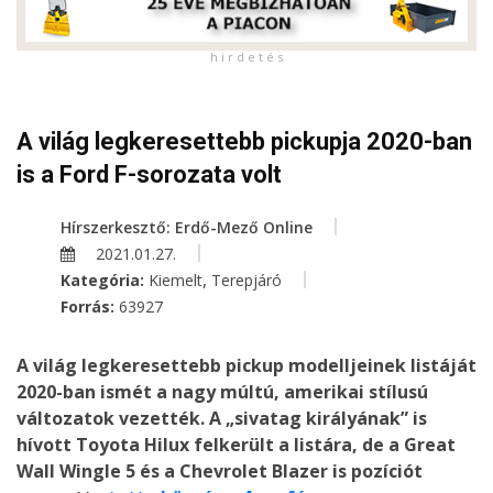
h i r d e t é s
A világ legkeresettebb pickupja 2020-ban
is a Ford F-sorozata volt
Hírszerkesztő: Erdő-Mező Online
2021.01.27.
,
Kategória:
Kiemelt
Terepjáró
Forrás:
63927
A világ legkeresettebb pickup modelljeinek listáját
2020-ban ismét a nagy múltú, amerikai stílusú
változatok vezették. A „sivatag királyának” is
hívott Toyota Hilux felkerült a listára, de a Great
Wall Wingle 5 és a Chevrolet Blazer is pozíciót