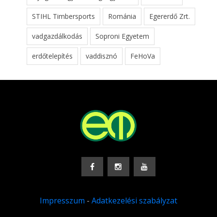
STIHL Timbersports
Románia
Egererdő Zrt.
vadgazdálkodás
Soproni Egyetem
erdőtelepítés
vaddisznó
FeHoVa
Impresszum
-
Adatkezelési szabályzat