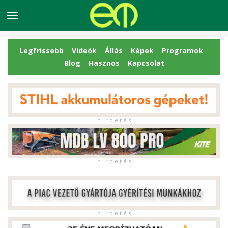
Legfrissebb
Videók
Állás
Képek
Programok
Blog
Hasznos
Kapcsolat
h i r d e t é s
h i r d e t é s
h i r d e t é s