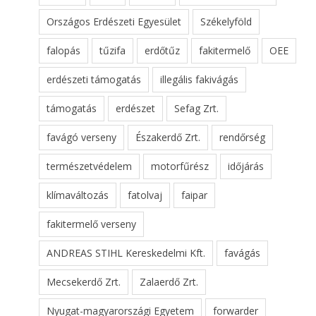
Országos Erdészeti Egyesület
Székelyföld
falopás
tűzifa
erdőtűz
fakitermelő
OEE
erdészeti támogatás
illegális fakivágás
támogatás
erdészet
Sefag Zrt.
favágó verseny
Északerdő Zrt.
rendőrség
természetvédelem
motorfűrész
időjárás
klímaváltozás
fatolvaj
faipar
fakitermelő verseny
ANDREAS STIHL Kereskedelmi Kft.
favágás
Mecsekerdő Zrt.
Zalaerdő Zrt.
Nyugat-magyarországi Egyetem
forwarder