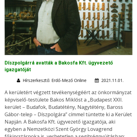
Díszpolgárrá avatták a Bakosfa Kft. ügyvezető
igazgatóját
Hírszerkesztő: Erdő-Mező Online
2021.11.01.
A kerületért végzett tevékenységéért az önkormányzat
képviselő-testülete Bakos Miklóst a „Budapest XXII.
kerület – Budafok, Budatétény, Nagytétény, Baross
Gábor-telep – Díszpolgára” címmel tüntette ki a Kerület
Napján. A Bakosfa Kft. ügyvezető igazgatója, aki
egyben a Nemzetközi Szent György Lovagrend
főkincstárnoka is, verhetetlen a segítségnyújtásban: