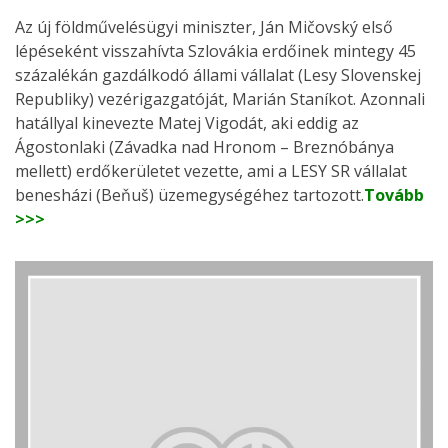
Az új földművelésügyi miniszter, Ján Mičovský első
lépéseként visszahívta Szlovákia erdőinek mintegy 45
százalékán gazdálkodó állami vállalat (Lesy Slovenskej
Republiky) vezérigazgatóját, Marián Staníkot. Azonnali
hatállyal kinevezte Matej Vigodát, aki eddig az
Ágostonlaki (Závadka nad Hronom – Breznóbánya
mellett) erdőkerületet vezette, ami a LESY SR vállalat
benesházi (Beňuš) üzemegységéhez tartozott.
Tovább
>>>