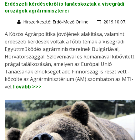
Erdészeti kérdésekről is tanácskoztak a visegrádi
országok agrárminiszterei
Hírszerkesztő: Erdő-Mező Online
2019.10.07.
A Közös Agrárpolitika jövőjének alakítása, valamint
erdészeti kérdések voltak a főbb témák a Visegrádi
Együttműködés agrárminisztereinek Bulgáriával,
Horvátországgal, Szlovéniával és Romániával kibővített
prágai találkozásán, amelyen az Európai Unió
Tanácsának elnökségét adó Finnország is részt vett -
közölte az Agrárminisztérium (AM) szombaton az MTI-
vel.
Tovább >>>