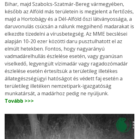
Bihar, majd Szabolcs-Szatmár-Bereg vármegyében,
később az Alföld más területein is megjelent a fertőzés,
majd a Hortobágy és a Dél-Alföld őszi látványossága, a
daruvonulás csúcsán a nálunk megpihenő madarakat is
elkezdte tizedelni a vírusbetegség. Az MME becslései
alapján 10-20 ezer közötti daru pusztulhatott el az
elmúlt hetekben. Fontos, hogy nagyarányú
vadmadárelhullás észlelése esetén, vagy gyanúsan
viselkedő, legyengült vízimadár vagy ragadozómadár
észlelése esetén értesítsük a területileg illetékes
állategészségügyi hatóságot és védett faj esetén a
területileg illetéken nemzetipark-igazgatóság
munkatársát, a madárhoz pedig ne nyúljunk.
Tovább >>>