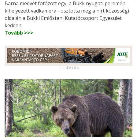
Barna medvét fotózott egy, a Bükk nyugati peremén
kihelyezett vadkamera - osztotta meg a hírt közösségi
oldalán a Bükki Emlőstani Kutatócsoport Egyesület
kedden.
Tovább >>>
h i r d e t é s