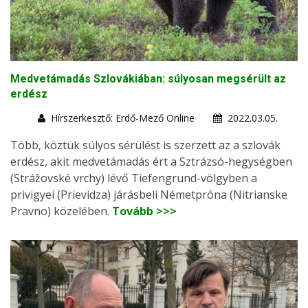
Medvetámadás Szlovákiában: súlyosan megsérült az
erdész
Hírszerkesztő: Erdő-Mező Online
2022.03.05.
Több, köztük súlyos sérülést is szerzett az a szlovák
erdész, akit medvetámadás ért a Sztrázsó-hegységben
(Strážovské vrchy) lévő Tiefengrund-völgyben a
privigyei (Prievidza) járásbeli Németpróna (Nitrianske
Pravno) közelében.
Tovább >>>