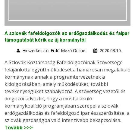
A szlovák fafeldolgozók az erdőgazdálkodás és faipar
támogatását kérik az új kormánytól
Hírszerkesztő: Erdő-Mező Online
2020.03.10.
A Szlovák Köztársaság Fafeldolgozóinak Szövetsége
felajánlotta együttműködését a hamarosan megalakuló
kormánynak annak a programtervezetnek a
kidolgozásában, amely működésüket, további
tevékenységüket szabályozná. A szövetség vezetői és
dolgozói üdvözlik, hogy a most alakuló
kormánykoalíció programjában szerepel a szlovák
erdőgazdálkodás és fafeldolgozó ipar észszerűsítése, a
szlovák gazdaságba való intenzívebb bekapcsolása.
Tovább >>>