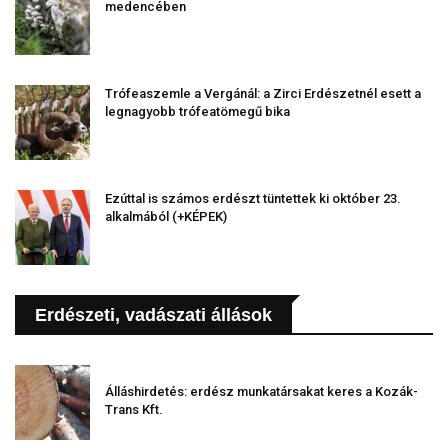
medencében
Trófeaszemle a Vergánál: a Zirci Erdészetnél esett a
legnagyobb trófeatömegű bika
Ezúttal is számos erdészt tüntettek ki október 23.
alkalmából (+KÉPEK)
Erdészeti, vadászati állások
Álláshirdetés: erdész munkatársakat keres a Kozák-
Trans Kft.