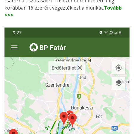
csatorna tisztításáért 116 ezer eurót fizetett, míg
korábban 16 ezerért végezték ezt a munkát.
Tovább
>>>