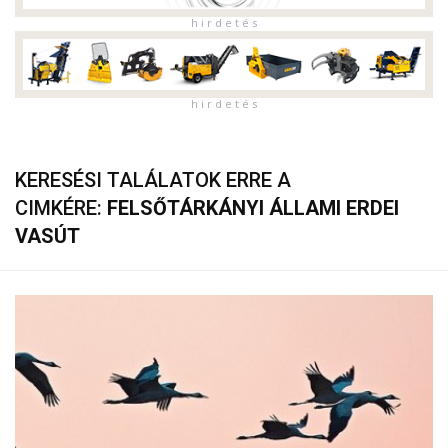
h i r d e t é s
h i r d e t é s
KERESÉSI TALÁLATOK ERRE A
CIMKÉRE:
FELSŐTÁRKÁNYI ÁLLAMI ERDEI
VASÚT