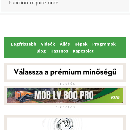
Function: require_once
Legfrissebb
Videók
Állás
Képek
Programok
Blog
Hasznos
Kapcsolat
h i r d e t é s
h i r d e t é s