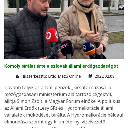
Komoly bírálat érte a szlovák állami erdőgazdaságot
Hírszerkesztő: Erdő-Mező Online
2022.02.08.
Tovább folyik az állami pénzek „kicsatornázása” a
mezőgazdasági minisztérium alá tartozó cégektől,
állítja Simon Zsolt, a Magyar Fórum elnöke. A politikus
az Állami Erdők (Lesy SR) és Hydromeliorácie állami
vállalatok működését bírálta. A Hydromeliorácie például
elmondása szerint egy kilométernyi vízelvezető