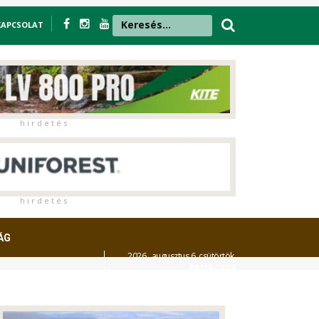
KAPCSOLAT
h i r d e t é s
h i r d e t é s
ÁG
2026. augusztus 6. csütörtök,
Berta
napja