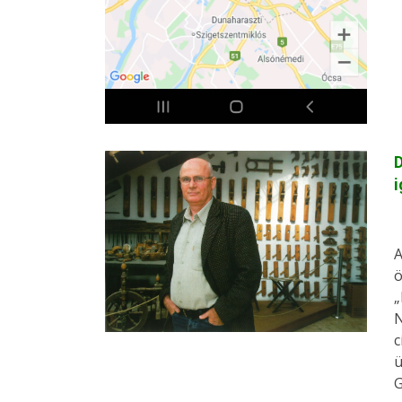
D
i
A
ö
„
N
c
ü
G