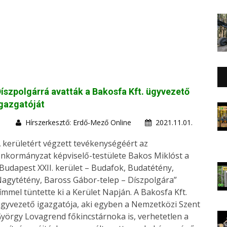
íszpolgárrá avatták a Bakosfa Kft. ügyvezető
gazgatóját
Hírszerkesztő: Erdő-Mező Online
2021.11.01.
 kerületért végzett tevékenységéért az
nkormányzat képviselő-testülete Bakos Miklóst a
Budapest XXII. kerület – Budafok, Budatétény,
agytétény, Baross Gábor-telep – Díszpolgára”
ímmel tüntette ki a Kerület Napján. A Bakosfa Kft.
gyvezető igazgatója, aki egyben a Nemzetközi Szent
yörgy Lovagrend főkincstárnoka is, verhetetlen a