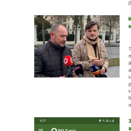
(
K
T
m
á
a
v
p
v
f
m
3