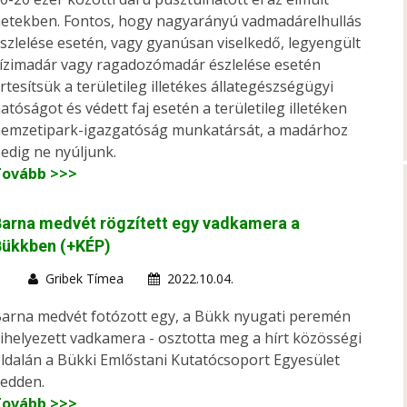
etekben. Fontos, hogy nagyarányú vadmadárelhullás
szlelése esetén, vagy gyanúsan viselkedő, legyengült
ízimadár vagy ragadozómadár észlelése esetén
rtesítsük a területileg illetékes állategészségügyi
atóságot és védett faj esetén a területileg illetéken
emzetipark-igazgatóság munkatársát, a madárhoz
edig ne nyúljunk.
Tovább >>>
arna medvét rögzített egy vadkamera a
Bükkben (+KÉP)
Gribek Tímea
2022.10.04.
arna medvét fotózott egy, a Bükk nyugati peremén
ihelyezett vadkamera - osztotta meg a hírt közösségi
ldalán a Bükki Emlőstani Kutatócsoport Egyesület
edden.
Tovább >>>