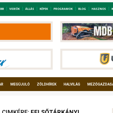
EBB
VIDEÓK
ÁLLÁS
KÉPEK
PROGRAMOK
BLOG
HASZNOS
AR
MEGÚJULÓ
ZÖLDHÍREK
HALVILÁG
MEZŐGAZDAS
A CIMKÉRE:
FELSŐTÁRKÁNYI