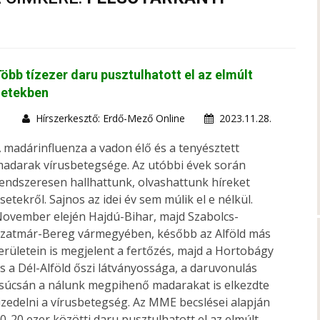
öbb tízezer daru pusztulhatott el az elmúlt
hetekben
Hírszerkesztő: Erdő-Mező Online
2023.11.28.
 madárinfluenza a vadon élő és a tenyésztett
adarak vírusbetegsége. Az utóbbi évek során
endszeresen hallhattunk, olvashattunk híreket
setekről. Sajnos az idei év sem múlik el e nélkül.
ovember elején Hajdú-Bihar, majd Szabolcs-
zatmár-Bereg vármegyében, később az Alföld más
erületein is megjelent a fertőzés, majd a Hortobágy
s a Dél-Alföld őszi látványossága, a daruvonulás
súcsán a nálunk megpihenő madarakat is elkezdte
izedelni a vírusbetegség. Az MME becslései alapján
0-20 ezer közötti daru pusztulhatott el az elmúlt