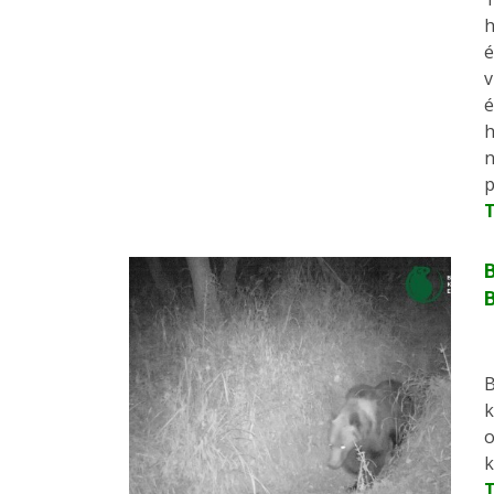
h
é
v
é
h
n
p
B
B
k
o
k