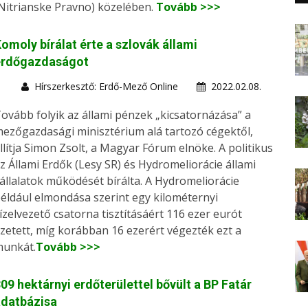
Nitrianske Pravno) közelében.
Tovább >>>
omoly bírálat érte a szlovák állami
erdőgazdaságot
Hírszerkesztő: Erdő-Mező Online
2022.02.08.
ovább folyik az állami pénzek „kicsatornázása” a
ezőgazdasági minisztérium alá tartozó cégektől,
llítja Simon Zsolt, a Magyar Fórum elnöke. A politikus
z Állami Erdők (Lesy SR) és Hydromeliorácie állami
állalatok működését bírálta. A Hydromeliorácie
éldául elmondása szerint egy kilométernyi
ízelvezető csatorna tisztításáért 116 ezer eurót
izetett, míg korábban 16 ezerért végezték ezt a
unkát.
Tovább >>>
09 hektárnyi erdőterülettel bővült a BP Fatár
adatbázisa