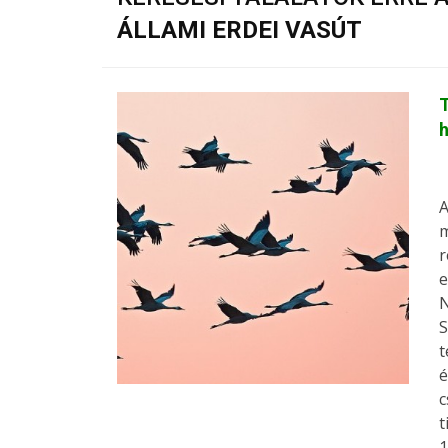
ÁLLAMI ERDEI VASÚT
T
A
m
r
e
N
S
t
é
c
t
1