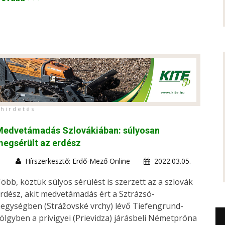
h i r d e t é s
Medvetámadás Szlovákiában: súlyosan
egsérült az erdész
Hírszerkesztő: Erdő-Mező Online
2022.03.05.
öbb, köztük súlyos sérülést is szerzett az a szlovák
rdész, akit medvetámadás ért a Sztrázsó-
egységben (Strážovské vrchy) lévő Tiefengrund-
ölgyben a privigyei (Prievidza) járásbeli Németpróna