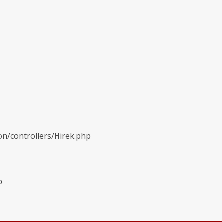
on/controllers/Hirek.php
p