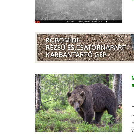
m
T
e
h
v