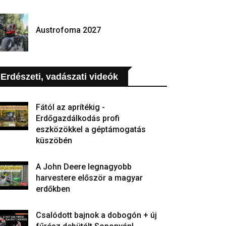
Austrofoma 2027
Erdészeti, vadászati videók
Fától az aprítékig -
Erdőgazdálkodás profi
eszközökkel a géptámogatás
küszöbén
A John Deere legnagyobb
harvestere először a magyar
erdőkben
Csalódott bajnok a dobogón + új