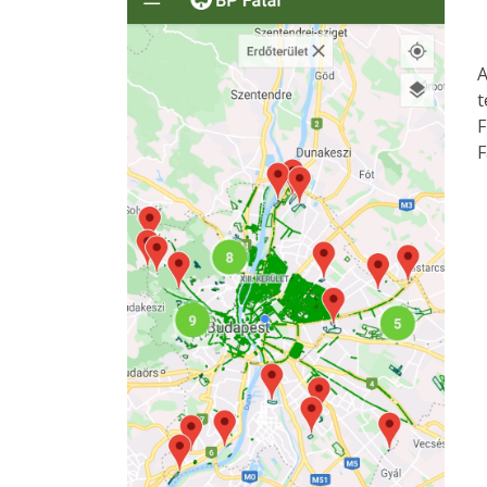
A
t
F
F