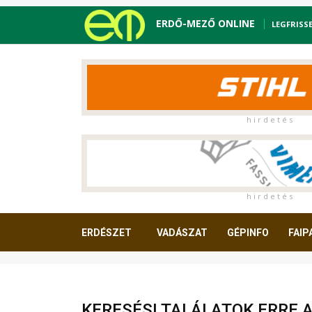
ERDŐ-MEZŐ ONLINE
LEGFRISS
h i r d e t é s
h i r d e t é s
ERDÉSZET
VADÁSZAT
GÉPINFO
FAIP
OLVASNIVALÓ
KERESÉSI TALÁLATOK ERRE 