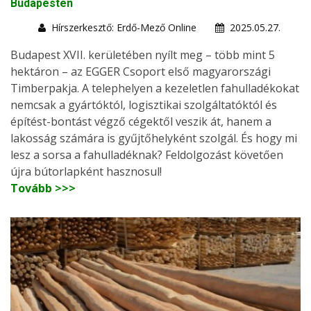
Budapesten
Hírszerkesztő: Erdő-Mező Online
2025.05.27.
Budapest XVII. kerületében nyílt meg – több mint 5
hektáron – az EGGER Csoport első magyarországi
Timberpakja. A telephelyen a kezeletlen fahulladékokat
nemcsak a gyártóktól, logisztikai szolgáltatóktól és
építést-bontást végző cégektől veszik át, hanem a
lakosság számára is gyűjtőhelyként szolgál. És hogy mi
lesz a sorsa a fahulladéknak? Feldolgozást követően
újra bútorlapként hasznosul!
Tovább >>>