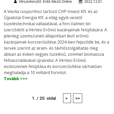
Hírszerkesztő: Erdő-Mező Online
2022.12.01.
A Veolia csoporthoz tartozó CHP-Invest Kft. és az
Újpalotai Energia Kft. a világ egyik vezető
tüzeléstechnikai vállalatával, a finn Valmet-tel
szerződött a Vértesi Erőmű kazánjainak felújítására. A
jelenleg üzemszüneti állapotban lévő erőmű
kazánjainak korszerűsítése 2024-ben fejeződik be, és a
tervek szerint az áram- és távhőszolgáltatás még
abban az évben vegyes tüzelésű, zömmel biomassza
felhasználásával újraindul. A Vértesi Erőmű
eszközeinek felújítása és korszerűsítése várhatóan
meghaladja a 10 milliárd forintot.
Tovább >>>
1. / 20. oldal
>
>>