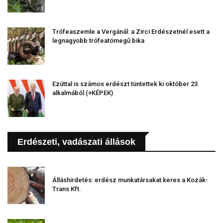
Trófeaszemle a Vergánál: a Zirci Erdészetnél esett a
legnagyobb trófeatömegű bika
Ezúttal is számos erdészt tüntettek ki október 23.
alkalmából (+KÉPEK)
Erdészeti, vadászati állások
Álláshirdetés: erdész munkatársakat keres a Kozák-
Trans Kft.