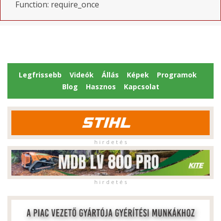
Function: require_once
Legfrissebb
Videók
Állás
Képek
Programok
Blog
Hasznos
Kapcsolat
h i r d e t é s
h i r d e t é s