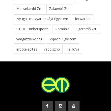
Mecsekerdő Zrt.
Zalaerdő Zrt.
Nyugat-magyarországi Egyetem
forwarder
STIHL Timbersports
Románia
Egererdő Zrt.
vadgazdálkodás
Soproni Egyetem
erdőtelepítés
vaddisznó
FeHoVa