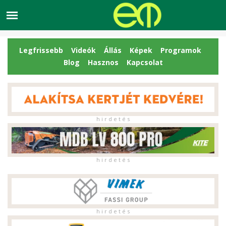
Legfrissebb
Videók
Állás
Képek
Programok
Blog
Hasznos
Kapcsolat
h i r d e t é s
h i r d e t é s
h i r d e t é s