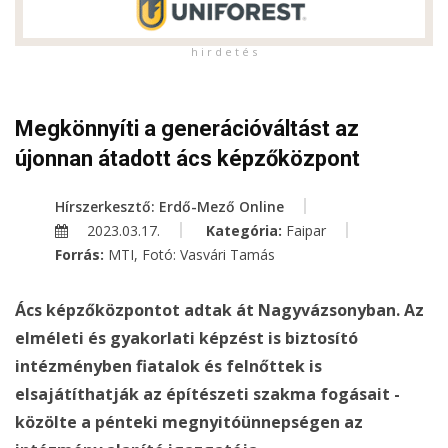
h i r d e t é s
Megkönnyíti a generációváltást az
újonnan átadott ács képzőközpont
Hírszerkesztő: Erdő-Mező Online
2023.03.17.
Kategória:
Faipar
Forrás:
MTI, Fotó: Vasvári Tamás
Ács képzőközpontot adtak át Nagyvázsonyban. Az
elméleti és gyakorlati képzést is biztosító
intézményben fiatalok és felnőttek is
elsajátíthatják az építészeti szakma fogásait -
közölte a pénteki megnyitóünnepségen az