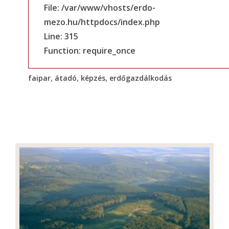
File: /var/www/vhosts/erdo-
mezo.hu/httpdocs/index.php
Line: 315
Function: require_once
,
,
,
faipar
átadó
képzés
erdőgazdálkodás