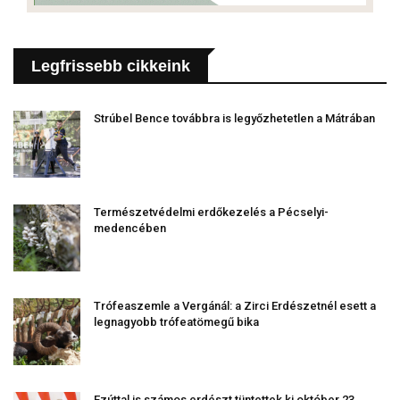
Legfrissebb cikkeink
Strúbel Bence továbbra is legyőzhetetlen a Mátrában
Természetvédelmi erdőkezelés a Pécselyi-
medencében
Trófeaszemle a Vergánál: a Zirci Erdészetnél esett a
legnagyobb trófeatömegű bika
Ezúttal is számos erdészt tüntettek ki október 23.