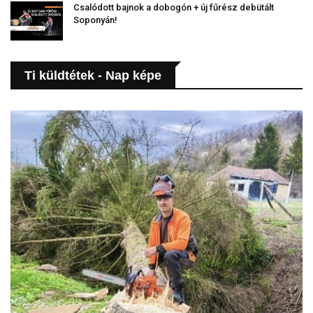
Csalódott bajnok a dobogón + új fűrész debütált
Soponyán!
Ti küldtétek - Nap képe