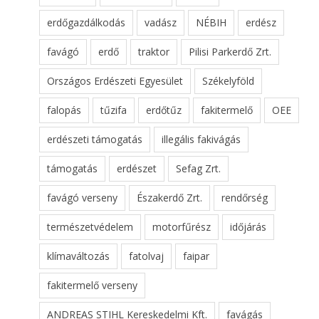
erdőgazdálkodás
vadász
NÉBIH
erdész
favágó
erdő
traktor
Pilisi Parkerdő Zrt.
Országos Erdészeti Egyesület
Székelyföld
falopás
tűzifa
erdőtűz
fakitermelő
OEE
erdészeti támogatás
illegális fakivágás
támogatás
erdészet
Sefag Zrt.
favágó verseny
Északerdő Zrt.
rendőrség
természetvédelem
motorfűrész
időjárás
klímaváltozás
fatolvaj
faipar
fakitermelő verseny
ANDREAS STIHL Kereskedelmi Kft.
favágás