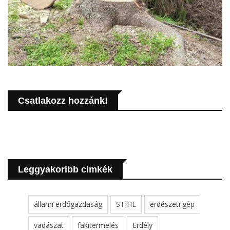
Csatlakozz hozzánk!
Leggyakoribb cimkék
állami erdőgazdaság
STIHL
erdészeti gép
vadászat
fakitermelés
Erdély