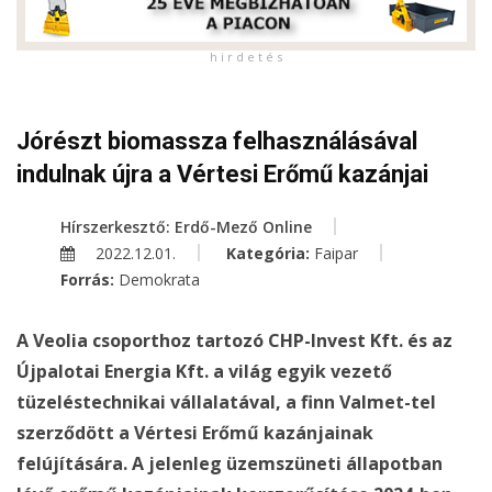
h i r d e t é s
Jórészt biomassza felhasználásával
indulnak újra a Vértesi Erőmű kazánjai
Hírszerkesztő: Erdő-Mező Online
2022.12.01.
Kategória:
Faipar
Forrás:
Demokrata
A Veolia csoporthoz tartozó CHP-Invest Kft. és az
Újpalotai Energia Kft. a világ egyik vezető
tüzeléstechnikai vállalatával, a finn Valmet-tel
szerződött a Vértesi Erőmű kazánjainak
felújítására. A jelenleg üzemszüneti állapotban