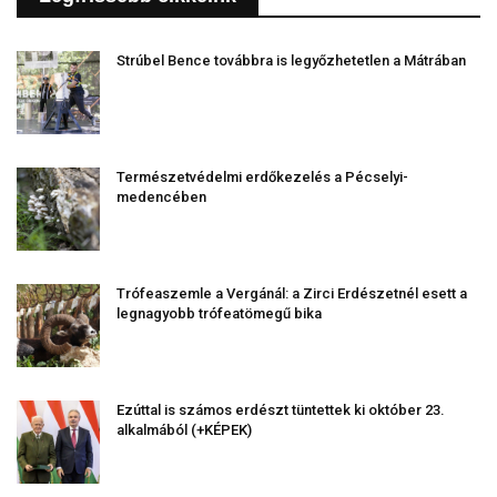
Strúbel Bence továbbra is legyőzhetetlen a Mátrában
Természetvédelmi erdőkezelés a Pécselyi-
medencében
Trófeaszemle a Vergánál: a Zirci Erdészetnél esett a
legnagyobb trófeatömegű bika
Ezúttal is számos erdészt tüntettek ki október 23.
alkalmából (+KÉPEK)