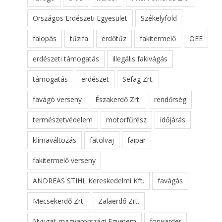
Országos Erdészeti Egyesület
Székelyföld
falopás
tűzifa
erdőtűz
fakitermelő
OEE
erdészeti támogatás
illegális fakivágás
támogatás
erdészet
Sefag Zrt.
favágó verseny
Északerdő Zrt.
rendőrség
természetvédelem
motorfűrész
időjárás
klímaváltozás
fatolvaj
faipar
fakitermelő verseny
ANDREAS STIHL Kereskedelmi Kft.
favágás
Mecsekerdő Zrt.
Zalaerdő Zrt.
Nyugat-magyarországi Egyetem
forwarder