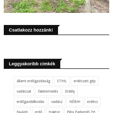
Csatlakozz hozzánk!
Leggyakoribb cimkék
állami erdőgazdaság
STIHL
erdészeti gép
vadászat
fakitermelés
Erdély
erdőgazdálkodás
vadász
NÉBIH
erdész
favágó
erdő
traktor
Pilisi Parkerdő Zrt.