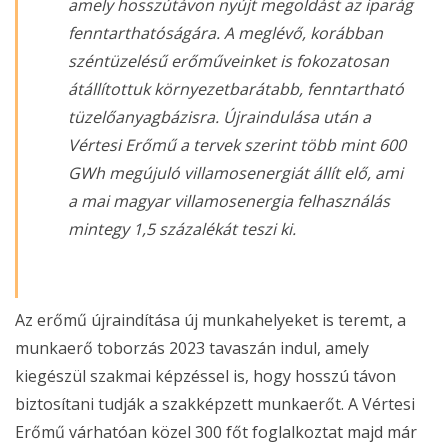
amely hosszútávon nyújt megoldást az iparág
fenntarthatóságára. A meglévő, korábban
széntüzelésű erőműveinket is fokozatosan
átállítottuk környezetbarátabb, fenntartható
tüzelőanyagbázisra. Újraindulása után a
Vértesi Erőmű a tervek szerint több mint 600
GWh megújuló villamosenergiát állít elő, ami
a mai magyar villamosenergia felhasználás
mintegy 1,5 százalékát teszi ki.
Az erőmű újraindítása új munkahelyeket is teremt, a
munkaerő toborzás 2023 tavaszán indul, amely
kiegészül szakmai képzéssel is, hogy hosszú távon
biztosítani tudják a szakképzett munkaerőt. A Vértesi
Erőmű várhatóan közel 300 főt foglalkoztat majd már