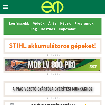
Legfrissebb
Videók
Állás
Képek
Programok
Blog
Hasznos
Kapcsolat
h i r d e t é s
h i r d e t é s
h i r d e t é s