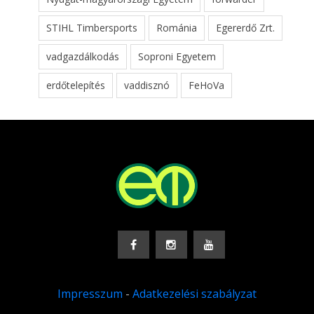
STIHL Timbersports
Románia
Egererdő Zrt.
vadgazdálkodás
Soproni Egyetem
erdőtelepítés
vaddisznó
FeHoVa
Impresszum
-
Adatkezelési szabályzat