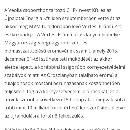
A Veolia csoporthoz tartozó CHP-Invest Kft. és az
Újpalotai Energia Kft. idén szeptemberben vette át az
akkor még MVM tulajdonában lévő Vértesi Erőmű Zrt.
eszközparkját. A Vértesi Erőmű oroszlányi telephelye
Magyarország 5. legnagyobb szén- és
biomasszatüzelésű erőművének számít, amely 2015.
december 31-től szünetelteti működését az akkor
életbe lépett, a korábbinál szigorúbb környezetvédelmi
szabályok miatt. Az Oroszlányban található erőmű a
tulajdonosok mostani beruházásának köszönhetően
teljesíteni fogja a környezetvédelmi előírásokat, és a
tervek szerint a következő 15 hónap alatt megvalósul a
több mint 10 milliárd forint értékű korszerűsítés, illetve
az újraindulásra történő felkészülés.
A Vértesi Erőmű korábban fluidágyas tüzelésű 1-es és