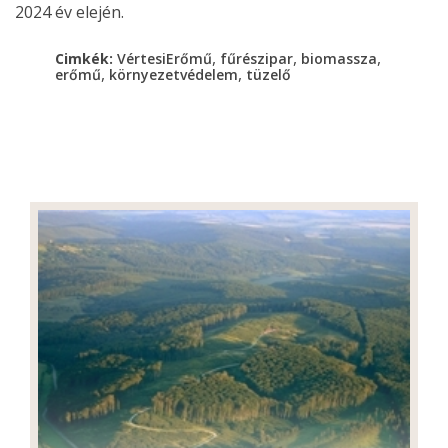
2024 év elején.
,
,
,
Cimkék:
VértesiErőmű
fűrészipar
biomassza
,
,
erőmű
környezetvédelem
tüzelő