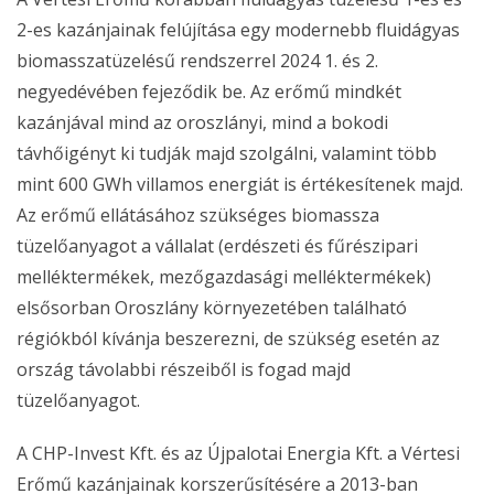
2-es kazánjainak felújítása egy modernebb fluidágyas
biomasszatüzelésű rendszerrel 2024 1. és 2.
negyedévében fejeződik be. Az erőmű mindkét
kazánjával mind az oroszlányi, mind a bokodi
távhőigényt ki tudják majd szolgálni, valamint több
mint 600 GWh villamos energiát is értékesítenek majd.
Az erőmű ellátásához szükséges biomassza
tüzelőanyagot a vállalat (erdészeti és fűrészipari
melléktermékek, mezőgazdasági melléktermékek)
elsősorban Oroszlány környezetében található
régiókból kívánja beszerezni, de szükség esetén az
ország távolabbi részeiből is fogad majd
tüzelőanyagot.
A CHP-Invest Kft. és az Újpalotai Energia Kft. a Vértesi
Erőmű kazánjainak korszerűsítésére a 2013-ban