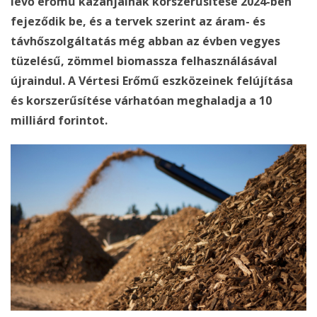
lévő erőmű kazánjainak korszerűsítése 2024-ben
fejeződik be, és a tervek szerint az áram- és
távhőszolgáltatás még abban az évben vegyes
tüzelésű, zömmel biomassza felhasználásával
újraindul. A Vértesi Erőmű eszközeinek felújítása
és korszerűsítése várhatóan meghaladja a 10
milliárd forintot.