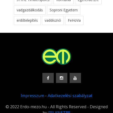
vadgazdálkodás
Soproni Egyetem
erdőtelepítés
vaddisznó
FeHoVa
Impresszum
-
Adatkezelési szabályzat
© 2022 Erdo-mezo.hu - All Rights Reserved - Designed
by
FELANETRE