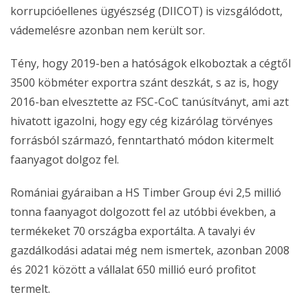
korrupcióellenes ügyészség (DIICOT) is vizsgálódott,
vádemelésre azonban nem került sor.
Tény, hogy 2019-ben a hatóságok elkoboztak a cégtől
3500 köbméter exportra szánt deszkát, s az is, hogy
2016-ban elvesztette az FSC-CoC tanúsítványt, ami azt
hivatott igazolni, hogy egy cég kizárólag törvényes
forrásból származó, fenntartható módon kitermelt
faanyagot dolgoz fel.
Romániai gyáraiban a HS Timber Group évi 2,5 millió
tonna faanyagot dolgozott fel az utóbbi években, a
termékeket 70 országba exportálta. A tavalyi év
gazdálkodási adatai még nem ismertek, azonban 2008
és 2021 között a vállalat 650 millió euró profitot
termelt.