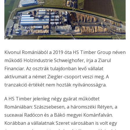
Kivonul Romániából a 2019 óta HS Timber Group néven
működő Holzindustrie Schweighofer, írja a Ziarul
Financiar. Az osztrák tulajdonban levő vállalat
aktívumait a német Ziegler-csoport veszi meg. A
tranzakció értékét nem hozták nyilvánosságra.
A HS Timber jelenleg négy gyárat működtet
Romániában: Szászsebesen, a háromszéki Rétyen, a
suceavai Radócon és a Bákó megyei Kománfalván.
Korábban a vállalatnak Szeret városában is volt egy