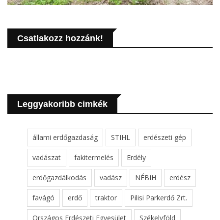
Csatlakozz hozzánk!
Leggyakoribb cimkék
állami erdőgazdaság
STIHL
erdészeti gép
vadászat
fakitermelés
Erdély
erdőgazdálkodás
vadász
NÉBIH
erdész
favágó
erdő
traktor
Pilisi Parkerdő Zrt.
Országos Erdészeti Egyesület
Székelyföld