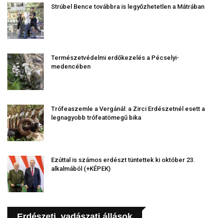
Strúbel Bence továbbra is legyőzhetetlen a Mátrában
Természetvédelmi erdőkezelés a Pécselyi-
medencében
Trófeaszemle a Vergánál: a Zirci Erdészetnél esett a
legnagyobb trófeatömegű bika
Ezúttal is számos erdészt tüntettek ki október 23.
alkalmából (+KÉPEK)
Erdészeti, vadászati állások