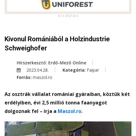
h i r d e t é s
Kivonul Romániából a Holzindustrie
Schweighofer
Hírszerkesztő: Erdő-Mező Online
2023.04.28.
Kategória:
Faipar
Forrás:
maszol.ro
Az osztrák vállalat romániai gyáraiban, köztük két
erdélyiben, évi 2,5 millió tonna faanyagot
dolgoznak fel – írja a
Maszol.ro.