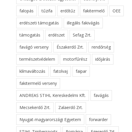
falopás
tűzifa
erdőtűz
fakitermelő
OEE
erdészeti támogatás
illegális fakivágás
támogatás
erdészet
Sefag Zrt.
favágó verseny
Északerdő Zrt.
rendőrség
természetvédelem
motorfűrész
időjárás
klímaváltozás
fatolvaj
faipar
fakitermelő verseny
ANDREAS STIHL Kereskedelmi Kft.
favágás
Mecsekerdő Zrt.
Zalaerdő Zrt.
Nyugat-magyarországi Egyetem
forwarder
STIHL Timbersports
Románia
Egererdő Zrt.