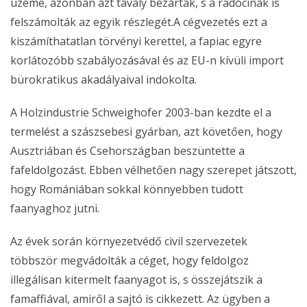
üzeme, azonban azt tavaly bezárták, s a radócinak is
felszámolták az egyik részlegét.A cégvezetés ezt a
kiszámíthatatlan törvényi kerettel, a fapiac egyre
korlátozóbb szabályozásával és az EU-n kívüli import
bürokratikus akadályaival indokolta.
A Holzindustrie Schweighofer 2003-ban kezdte el a
termelést a szászsebesi gyárban, azt követően, hogy
Ausztriában és Csehországban beszüntette a
fafeldolgozást. Ebben vélhetően nagy szerepet játszott,
hogy Romániában sokkal könnyebben tudott
faanyaghoz jutni.
Az évek során környezetvédő civil szervezetek
többször megvádolták a céget, hogy feldolgoz
illegálisan kitermelt faanyagot is, s összejátszik a
famaffiával, amiről a sajtó is cikkezett. Az ügyben a