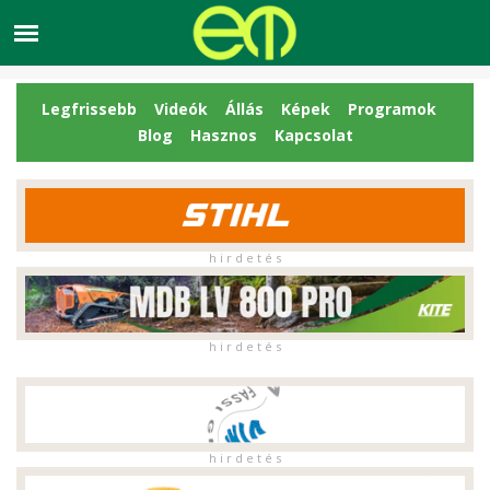
Legfrissebb
Videók
Állás
Képek
Programok
Blog
Hasznos
Kapcsolat
h i r d e t é s
h i r d e t é s
h i r d e t é s