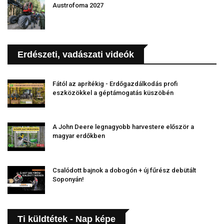
Austrofoma 2027
Erdészeti, vadászati videók
Fától az aprítékig - Erdőgazdálkodás profi
eszközökkel a géptámogatás küszöbén
A John Deere legnagyobb harvestere először a
magyar erdőkben
Csalódott bajnok a dobogón + új fűrész debütált
Soponyán!
Ti küldtétek - Nap képe