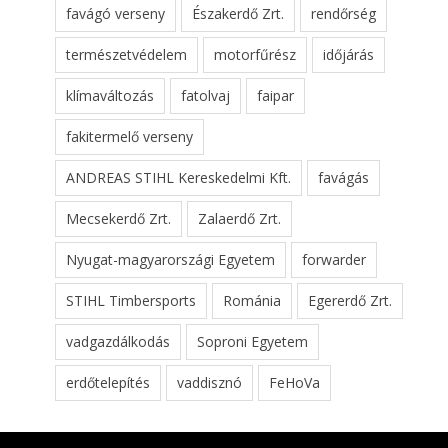
favágó verseny
Északerdő Zrt.
rendőrség
természetvédelem
motorfűrész
időjárás
klímaváltozás
fatolvaj
faipar
fakitermelő verseny
ANDREAS STIHL Kereskedelmi Kft.
favágás
Mecsekerdő Zrt.
Zalaerdő Zrt.
Nyugat-magyarországi Egyetem
forwarder
STIHL Timbersports
Románia
Egererdő Zrt.
vadgazdálkodás
Soproni Egyetem
erdőtelepítés
vaddisznó
FeHoVa