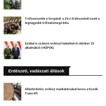
Trófeaszemle a Vergánál: a Zirci Erdészetnél esett a
legnagyobb trófeatömegű bika
Ezúttal is számos erdészt tüntettek ki október 23.
alkalmából (+KÉPEK)
Erdészeti, vadászati állások
Álláshirdetés: erdész munkatársakat keres a Kozák-
Trans Kft.