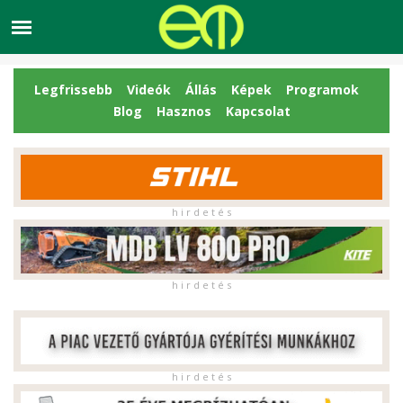
Legfrissebb
Videók
Állás
Képek
Programok
Blog
Hasznos
Kapcsolat
h i r d e t é s
h i r d e t é s
h i r d e t é s