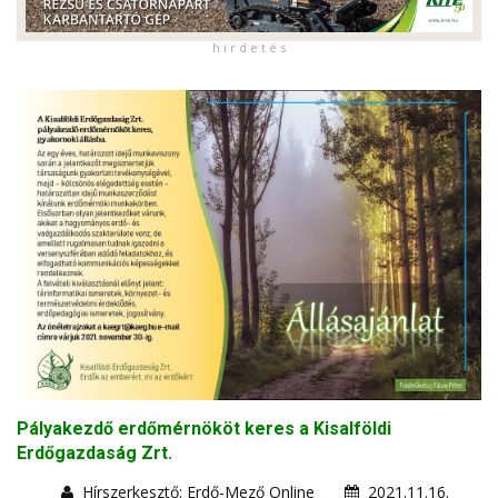
h i r d e t é s
Pályakezdő erdőmérnököt keres a Kisalföldi
Erdőgazdaság Zrt.
Hírszerkesztő: Erdő-Mező Online
2021.11.16.