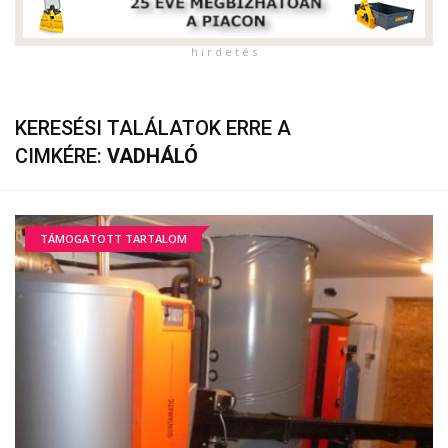
h i r d e t é s
KERESÉSI TALÁLATOK ERRE A
CIMKÉRE:
VADHÁLÓ
TÁMOGATOTT TARTALOM