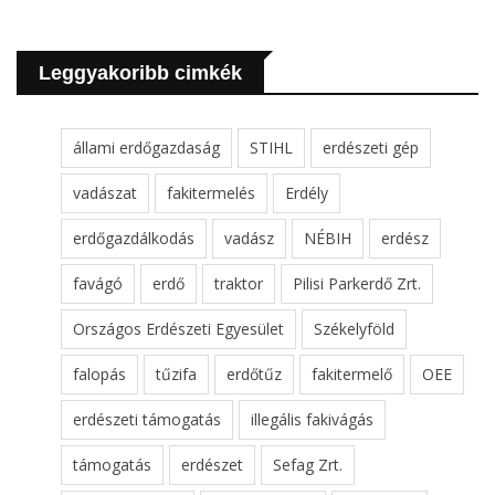
Leggyakoribb cimkék
állami erdőgazdaság
STIHL
erdészeti gép
vadászat
fakitermelés
Erdély
erdőgazdálkodás
vadász
NÉBIH
erdész
favágó
erdő
traktor
Pilisi Parkerdő Zrt.
Országos Erdészeti Egyesület
Székelyföld
falopás
tűzifa
erdőtűz
fakitermelő
OEE
erdészeti támogatás
illegális fakivágás
támogatás
erdészet
Sefag Zrt.