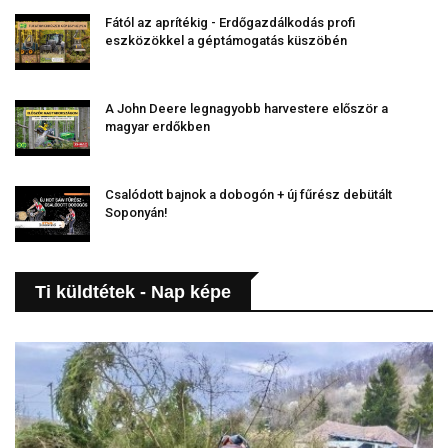
Fától az aprítékig - Erdőgazdálkodás profi
eszközökkel a géptámogatás küszöbén
A John Deere legnagyobb harvestere először a
magyar erdőkben
Csalódott bajnok a dobogón + új fűrész debütált
Soponyán!
Ti küldtétek - Nap képe