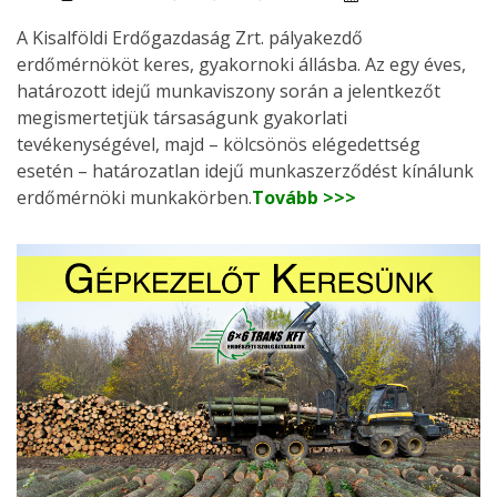
A Kisalföldi Erdőgazdaság Zrt. pályakezdő
erdőmérnököt keres, gyakornoki állásba. Az egy éves,
határozott idejű munkaviszony során a jelentkezőt
megismertetjük társaságunk gyakorlati
tevékenységével, majd – kölcsönös elégedettség
esetén – határozatlan idejű munkaszerződést kínálunk
erdőmérnöki munkakörben.
Tovább >>>