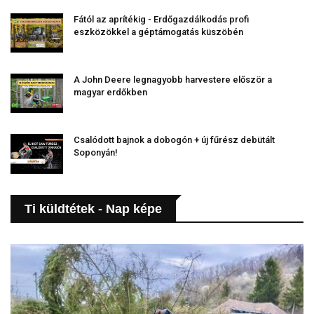
Fától az aprítékig - Erdőgazdálkodás profi
eszközökkel a géptámogatás küszöbén
A John Deere legnagyobb harvestere először a
magyar erdőkben
Csalódott bajnok a dobogón + új fűrész debütált
Soponyán!
Ti küldtétek - Nap képe