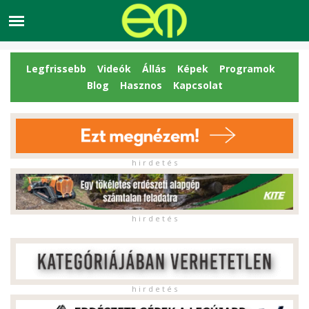
Legfrissebb
Videók
Állás
Képek
Programok
Blog
Hasznos
Kapcsolat
h i r d e t é s
h i r d e t é s
h i r d e t é s