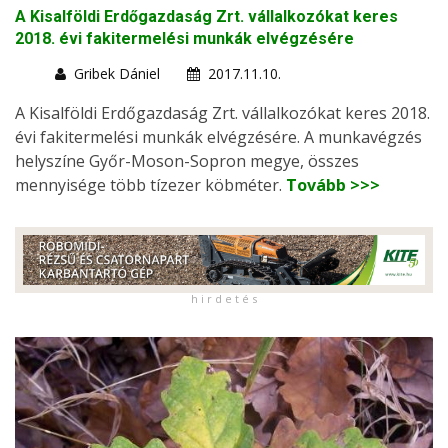
A Kisalföldi Erdőgazdaság Zrt. vállalkozókat keres
2018. évi fakitermelési munkák elvégzésére
Gribek Dániel
2017.11.10.
A Kisalföldi Erdőgazdaság Zrt. vállalkozókat keres 2018.
évi fakitermelési munkák elvégzésére. A munkavégzés
helyszíne Győr-Moson-Sopron megye, összes
mennyisége több tízezer köbméter.
Tovább >>>
h i r d e t é s