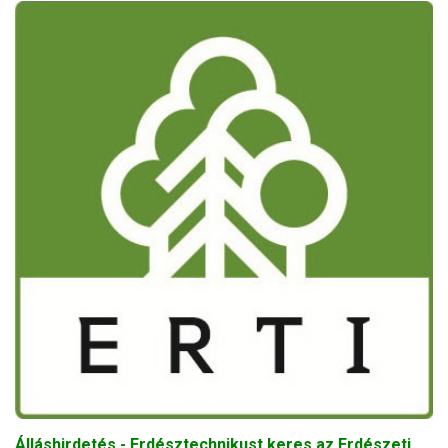
Álláshirdetés - Erdésztechnikust keres az Erdészeti