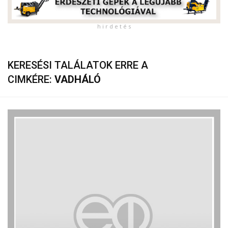
h i r d e t é s
KERESÉSI TALÁLATOK ERRE A
CIMKÉRE:
VADHÁLÓ