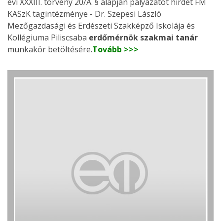
évi XXXIII. törvény 20/A. § alapján pályázatot hirdet FM
KASzK tagintézménye - Dr. Szepesi László
Mezőgazdasági és Erdészeti Szakképző Iskolája és
Kollégiuma Piliscsaba
erdőmérnök szakmai tanár
munkakör betöltésére.
Tovább >>>