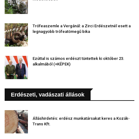
Trófeaszemle a Vergánál: a Zirci Erdészetnél esett a
legnagyobb trófeatömegű bika
Ezúttal is számos erdészt tüntettek ki október 23.
alkalmából (+KÉPEK)
Erdészeti, vadászati állások
Álláshirdetés: erdész munkatársakat keres a Kozák-
Trans Kft.