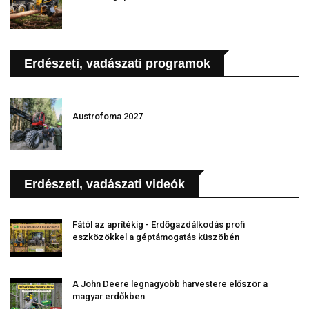
Erdészeti, vadászati programok
Austrofoma 2027
Erdészeti, vadászati videók
Fától az aprítékig - Erdőgazdálkodás profi
eszközökkel a géptámogatás küszöbén
A John Deere legnagyobb harvestere először a
magyar erdőkben