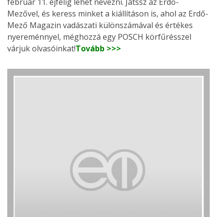
február 11. éjfélig lehet nevezni. Játssz az Erdő-
Mezővel, és keress minket a kiállításon is, ahol az Erdő-
Mező Magazin vadászati különszámával és értékes
nyereménnyel, méghozzá egy POSCH körfűrésszel
várjuk olvasóinkat!
Tovább >>>