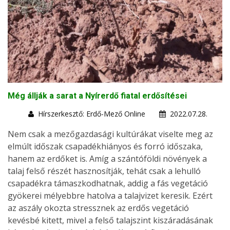
Még állják a sarat a Nyírerdő fiatal erdősítései
Hírszerkesztő: Erdő-Mező Online
2022.07.28.
Nem csak a mezőgazdasági kultúrákat viselte meg az
elmúlt időszak csapadékhiányos és forró időszaka,
hanem az erdőket is. Amíg a szántóföldi növények a
talaj felső részét hasznosítják, tehát csak a lehulló
csapadékra támaszkodhatnak, addig a fás vegetáció
gyökerei mélyebbre hatolva a talajvizet keresik. Ezért
az aszály okozta stressznek az erdős vegetáció
kevésbé kitett, mivel a felső talajszint kiszáradásának