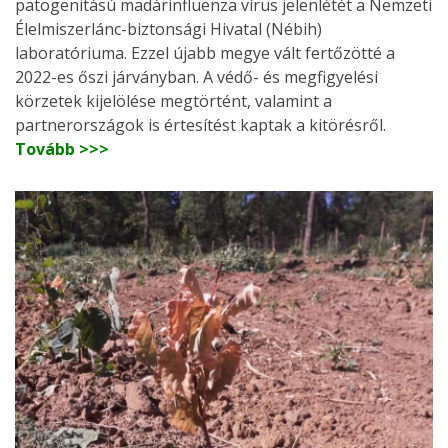
patogenitású madárinfluenza vírus jelenlétét a Nemzeti
Élelmiszerlánc-biztonsági Hivatal (Nébih)
laboratóriuma. Ezzel újabb megye vált fertőzötté a
2022-es őszi járványban. A védő- és megfigyelési
körzetek kijelölése megtörtént, valamint a
partnerországok is értesítést kaptak a kitörésről.
Tovább >>>