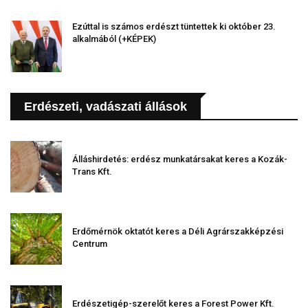
Ezúttal is számos erdészt tüntettek ki október 23.
alkalmából (+KÉPEK)
Erdészeti, vadászati állások
Álláshirdetés: erdész munkatársakat keres a Kozák-
Trans Kft.
Erdőmérnök oktatót keres a Déli Agrárszakképzési
Centrum
Erdészetigép-szerelőt keres a Forest Power Kft.