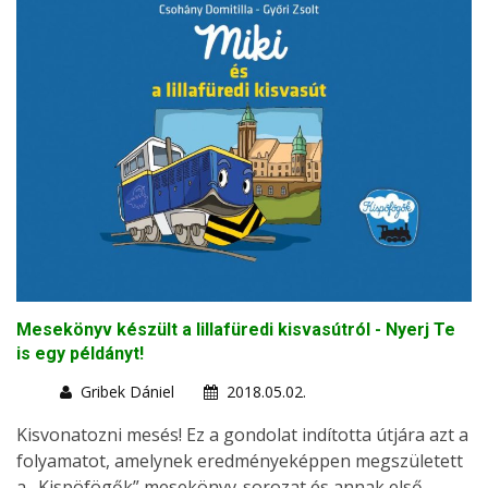
Mesekönyv készült a lillafüredi kisvasútról - Nyerj Te
is egy példányt!
Gribek Dániel
2018.05.02.
Kisvonatozni mesés! Ez a gondolat indította útjára azt a
folyamatot, amelynek eredményeképpen megszületett
a „Kispöfögők” mesekönyv-sorozat és annak első