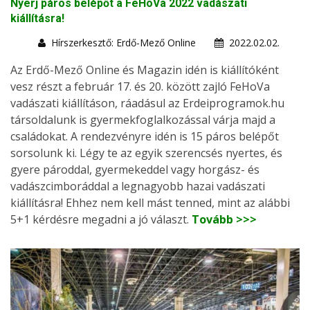
Nyerj páros belépőt a FeHoVa 2022 vadászati
kiállításra!
Hírszerkesztő: Erdő-Mező Online
2022.02.02.
Az Erdő-Mező Online és Magazin idén is kiállítóként
vesz részt a február 17. és 20. között zajló FeHoVa
vadászati kiállításon, ráadásul az Erdeiprogramok.hu
társoldalunk is gyermekfoglalkozással várja majd a
családokat. A rendezvényre idén is 15 páros belépőt
sorsolunk ki. Légy te az egyik szerencsés nyertes, és
gyere pároddal, gyermekeddel vagy horgász- és
vadászcimboráddal a legnagyobb hazai vadászati
kiállításra! Ehhez nem kell mást tenned, mint az alábbi
5+1 kérdésre megadni a jó választ.
Tovább >>>