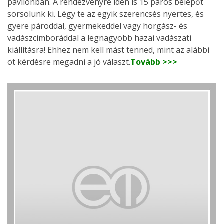
pavilonban. A rendezvényre idén is 15 páros belépőt
sorsolunk ki. Légy te az egyik szerencsés nyertes, és
gyere pároddal, gyermekeddel vagy horgász- és
vadászcimboráddal a legnagyobb hazai vadászati
kiállításra! Ehhez nem kell mást tenned, mint az alábbi
öt kérdésre megadni a jó választ.
Tovább >>>