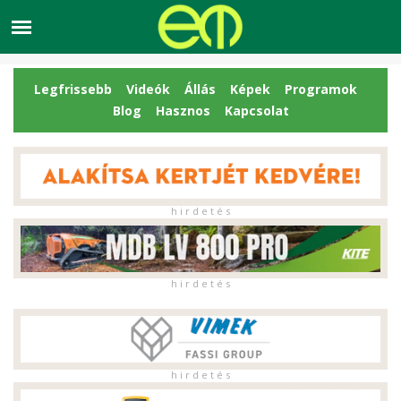
Legfrissebb
Videók
Állás
Képek
Programok
Blog
Hasznos
Kapcsolat
h i r d e t é s
h i r d e t é s
h i r d e t é s