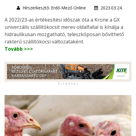
Hírszerkesztő: Erdő-Mező Online
2023.03.24.
A 2022/23-as értékesítési időszak óta a Krone a GX
univerzális szállítókocsit merev oldalfallal is kínálja a
hidraulikusan mozgatható, teleszkóposan bővíthető
rakterű szállítókocsi változataként.
Tovább >>>
h i r d e t é s