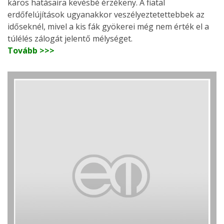
káros hatásaira kevésbé érzékeny. A fiatal
erdőfelújítások ugyanakkor veszélyeztetettebbek az
időseknél, mivel a kis fák gyökerei még nem érték el a
túlélés zálogát jelentő mélységet.
Tovább >>>