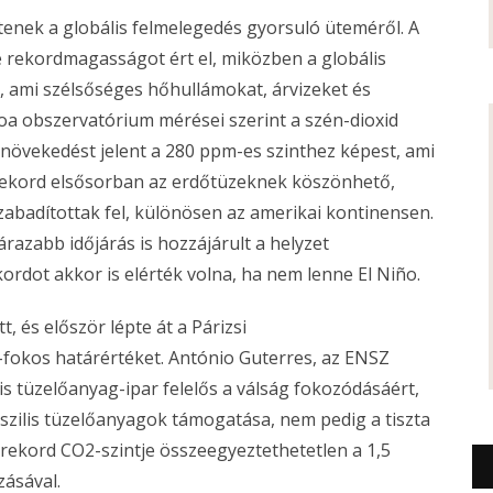
stenek a globális felmelegedés gyorsuló üteméről. A
 rekordmagasságot ért el, miközben a globális
, ami szélsőséges hőhullámokat, árvizeket és
a obszervatórium mérései szerint a szén-dioxid
 növekedést jelent a 280 ppm-es szinthez képest, ami
 a rekord elsősorban az erdőtüzeknek köszönhető,
zabadítottak fel, különösen az amerikai kontinensen.
árazabb időjárás is hozzájárult a helyzet
ordot akkor is elérték volna, ha nem lenne El Niño.
, és először lépte át a Párizsi
-fokos határértéket. António Guterres, az ENSZ
lis tüzelőanyag-ipar felelős a válság fokozódásáért,
szilis tüzelőanyagok támogatása, nem pedig a tiszta
 rekord CO2-szintje összeegyeztethetetlen a 1,5
zásával.