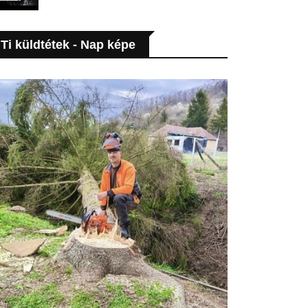
Ti küldtétek - Nap képe