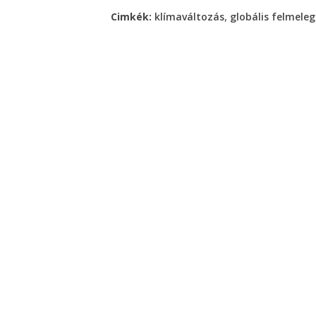
,
Cimkék:
klímaváltozás
globális felmele