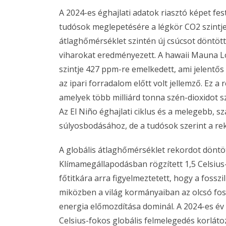
A 2024-es éghajlati adatok riasztó képet fe
tudósok meglepetésére a légkör CO2 szintje
átlaghőmérséklet szintén új csúcsot döntött
viharokat eredményezett. A hawaii Mauna Lo
szintje 427 ppm-re emelkedett, ami jelentős
az ipari forradalom előtt volt jellemző. Ez
amelyek több milliárd tonna szén-dioxidot s
Az El Niño éghajlati ciklus és a melegebb, sz
súlyosbodásához, de a tudósok szerint a rek
A globális átlaghőmérséklet rekordot döntött
Klímamegállapodásban rögzített 1,5 Celsius
főtitkára arra figyelmeztetett, hogy a fosszi
miközben a világ kormányaiban az olcsó fos
energia előmozdítása dominál. A 2024-es év
Celsius-fokos globális felmelegedés korláto