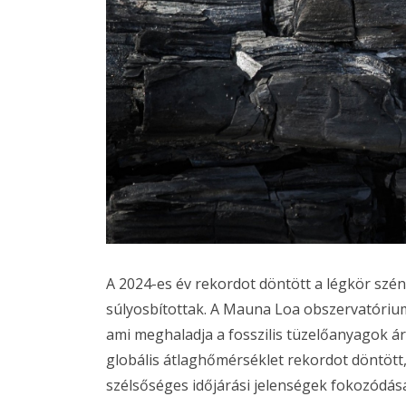
A 2024-es év rekordot döntött a légkör szén
súlyosbítottak. A Mauna Loa obszervatórium
ami meghaladja a fosszilis tüzelőanyagok á
globális átlaghőmérséklet rekordot döntött, é
szélsőséges időjárási jelenségek fokozódás