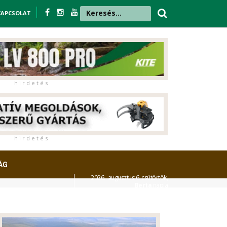
KAPCSOLAT
h i r d e t é s
h i r d e t é s
ÁG
2026. augusztus 6. csütörtök,
Berta
napja