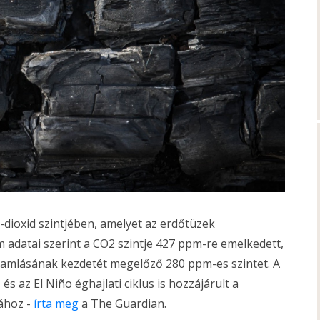
-dioxid szintjében, amelyet az erdőtüzek
 adatai szerint a CO2 szintje 427 ppm-re emelkedett,
ramlásának kezdetét megelőző 280 ppm-es szintet. A
s az El Niño éghajlati ciklus is hozzájárult a
ához -
írta meg
a The Guardian.