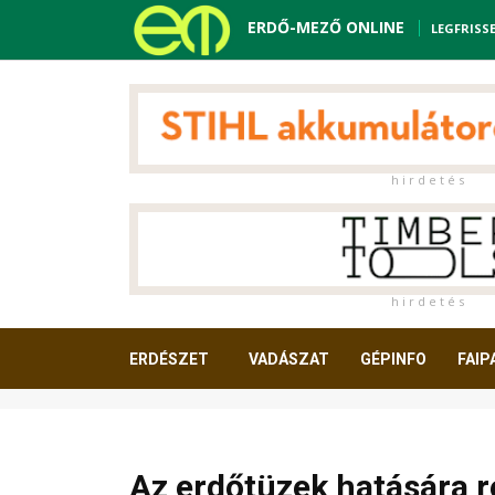
ERDŐ-MEZŐ ONLINE
LEGFRISS
h i r d e t é s
h i r d e t é s
ERDÉSZET
VADÁSZAT
GÉPINFO
FAIP
OLVASNIVALÓ
Az erdőtüzek hatására r