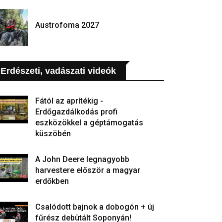
Austrofoma 2027
Erdészeti, vadászati videók
Fától az aprítékig -
Erdőgazdálkodás profi
eszközökkel a géptámogatás
küszöbén
A John Deere legnagyobb
harvestere először a magyar
erdőkben
Csalódott bajnok a dobogón + új
fűrész debütált Soponyán!