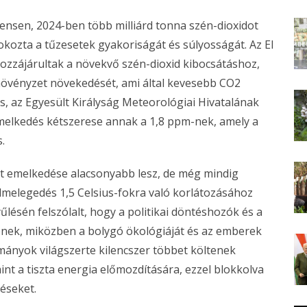
ensen, 2024-ben több milliárd tonna szén-dioxidot
 fokozta a tűzesetek gyakoriságát és súlyosságát. Az El
zzájárultak a növekvő szén-dioxid kibocsátáshoz,
növényzet növekedését, ami által kevesebb CO2
tts, az Egyesült Királyság Meteorológiai Hivatalának
melkedés kétszerese annak a 1,8 ppm-nek, amely a
.
int emelkedése alacsonyabb lesz, de még mindig
felmelegedés 1,5 Celsius-fokra való korlátozásához
ésén felszólalt, hogy a politikai döntéshozók és a
zenek, miközben a bolygó ökológiáját és az emberek
rmányok világszerte kilencszer többet költenek
int a tiszta energia előmozdítására, ezzel blokkolva
déseket.