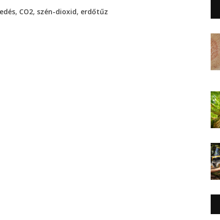
,
,
,
gedés
CO2
szén-dioxid
erdőtűz