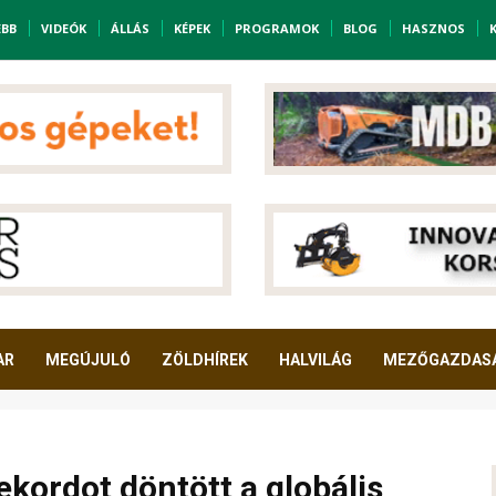
EBB
VIDEÓK
ÁLLÁS
KÉPEK
PROGRAMOK
BLOG
HASZNOS
AR
MEGÚJULÓ
ZÖLDHÍREK
HALVILÁG
MEZŐGAZDAS
ekordot döntött a globális