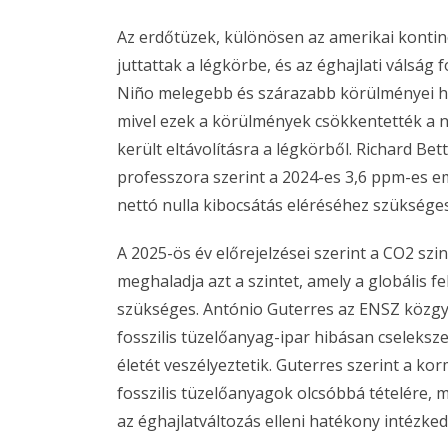
Az erdőtüzek, különösen az amerikai kontin
juttattak a légkörbe, és az éghajlati válság
Niño melegebb és szárazabb körülményei ho
mivel ezek a körülmények csökkentették a 
került eltávolításra a légkörből. Richard Be
professzora szerint a 2024-es 3,6 ppm-es e
nettó nulla kibocsátás eléréséhez szükséges
A 2025-ös év előrejelzései szerint a CO2 sz
meghaladja azt a szintet, amely a globális 
szükséges. António Guterres az ENSZ közgyűl
fosszilis tüzelőanyag-ipar hibásan cseleks
életét veszélyeztetik. Guterres szerint a ko
fosszilis tüzelőanyagok olcsóbbá tételére, m
az éghajlatváltozás elleni hatékony intézke