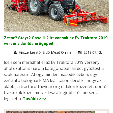
Zetor? Steyr? Case IH? Itt vannak az Év Traktora 2019
verseny döntős erőgépei!
Hírszerkesztő: Erdő-Mező Online
2018.07.12.
Idén sem maradhat el az Év Traktora 2019 verseny,
ahol ezúttal is három kategóriában hirdet győztest a
szakmai zsűri. Ahogy minden második évben, úgy
ezúttal a bolognai EIMA kiállításon derül ki, hogy az
alábbi, a tractoroftheyear.org oldalon közzétett döntős
traktorok közül melyik lesz a legjobb - és persze a
legszebb.
Tovább >>>