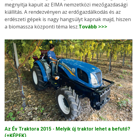
megnyitja kapuit az EIMA nemzetközi mezőgazdasági
kiállítás. A rendezvényen az erdőgazdálkodás és az
erdészeti gépek is nagy hangsúlyt kapnak majd, hiszen
a biomassza központi téma lesz.
Tovább >>>
Az Év Traktora 2015 - Melyik új traktor lehet a befutó?
(+KÉPEK)