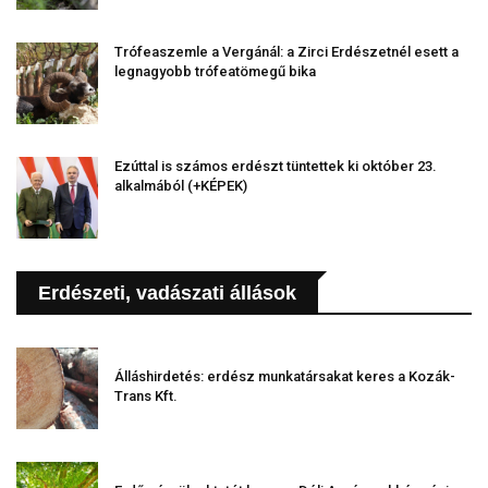
Trófeaszemle a Vergánál: a Zirci Erdészetnél esett a
legnagyobb trófeatömegű bika
Ezúttal is számos erdészt tüntettek ki október 23.
alkalmából (+KÉPEK)
Erdészeti, vadászati állások
Álláshirdetés: erdész munkatársakat keres a Kozák-
Trans Kft.