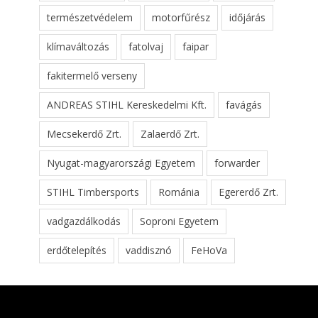
természetvédelem
motorfűrész
időjárás
klímaváltozás
fatolvaj
faipar
fakitermelő verseny
ANDREAS STIHL Kereskedelmi Kft.
favágás
Mecsekerdő Zrt.
Zalaerdő Zrt.
Nyugat-magyarországi Egyetem
forwarder
STIHL Timbersports
Románia
Egererdő Zrt.
vadgazdálkodás
Soproni Egyetem
erdőtelepítés
vaddisznó
FeHoVa