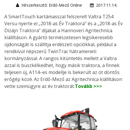
Hírszerkesztő: Erdő-Mező Online
2017.11.14.
A SmartTouch kartámasszal felszerelt Valtra T254
Versu nyerte el „2018-as Év Traktora” és a „2018-as Év
Dizájn Traktora” díjakat a Hannoveri Agritechnica
kiállításon. A gyártó természetesen legsikeresebb
újdonságát is szállítja erdészeti opciókkal, például a
rendkívül népszerű TwinTrac hátrameneti
kormányzással. A rangos kitüntetés mellett a Valtra
azzal is büszkélkedhet, hogy másik traktora, a finnek
teljesen új, A114–es modellje is bekerült az öt döntős
erőgép közé. Az Erdő-Mező az Agritechnica kiállításon
vette szemügyre az év traktorát.
Tovább >>>