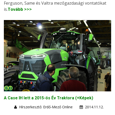
Ferguson, Same és Valtra mezőgazdasági vontatókat
is.
Tovább >>>
A Case IH lett a 2015-ös Év Traktora (+Képek)
Hírszerkesztő: Erdő-Mező Online
2014.11.12.