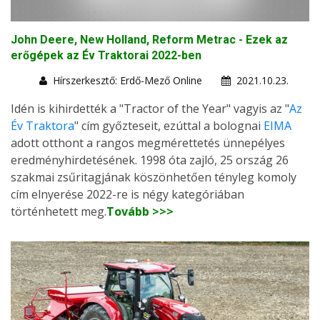
John Deere, New Holland, Reform Metrac - Ezek az
erőgépek az Év Traktorai 2022-ben
Hírszerkesztő: Erdő-Mező Online
2021.10.23.
Idén is kihirdették a "Tractor of the Year" vagyis az "
Az
Év Traktora
" cím győzteseit, ezúttal a bolognai
EIMA
adott otthont a rangos megmérettetés ünnepélyes
eredményhirdetésének. 1998 óta zajló, 25 ország 26
szakmai zsűritagjának köszönhetően tényleg komoly
cím elnyerése 2022-re is négy kategóriában
történhetett meg.
Tovább >>>