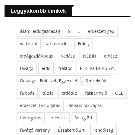
Leggyakoribb cimkék
állami erdőgazdaság
STIHL
erdészeti gép
vadászat
fakitermelés
Erdély
erdőgazdálkodás
vadász
NÉBIH
erdész
favágó
erdő
traktor
Pilisi Parkerdő Zrt.
Országos Erdészeti Egyesület
Székelyföld
falopás
tűzifa
erdőtűz
fakitermelő
OEE
erdészeti támogatás
illegális fakivágás
támogatás
erdészet
Sefag Zrt.
favágó verseny
Északerdő Zrt.
rendőrség