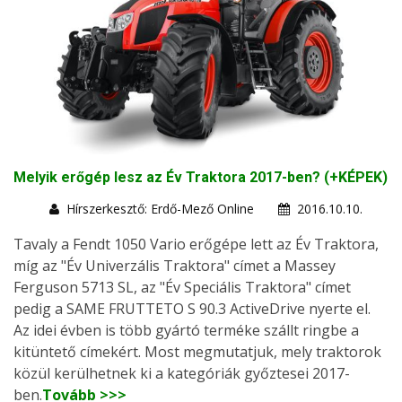
Melyik erőgép lesz az Év Traktora 2017-ben? (+KÉPEK)
Hírszerkesztő: Erdő-Mező Online
2016.10.10.
Tavaly a Fendt 1050 Vario erőgépe lett az Év Traktora,
míg az "Év Univerzális Traktora" címet a Massey
Ferguson 5713 SL, az "Év Speciális Traktora" címet
pedig a SAME FRUTTETO S 90.3 ActiveDrive nyerte el.
Az idei évben is több gyártó terméke szállt ringbe a
kitüntető címekért. Most megmutatjuk, mely traktorok
közül kerülhetnek ki a kategóriák győztesei 2017-
ben.
Tovább >>>