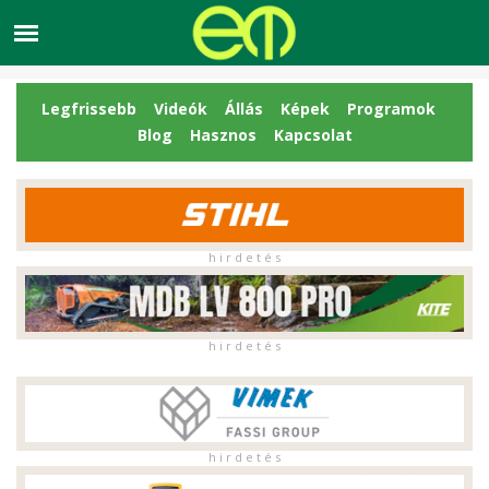
Legfrissebb
Videók
Állás
Képek
Programok
Blog
Hasznos
Kapcsolat
h i r d e t é s
h i r d e t é s
h i r d e t é s