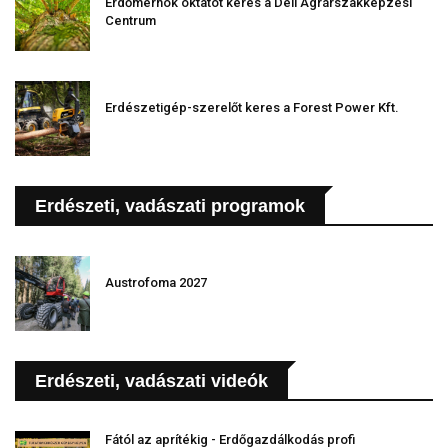
Erdőmérnök oktatót keres a Déli Agrárszakképzési
Centrum
Erdészetigép-szerelőt keres a Forest Power Kft.
Erdészeti, vadászati programok
Austrofoma 2027
Erdészeti, vadászati videók
Fától az aprítékig - Erdőgazdálkodás profi