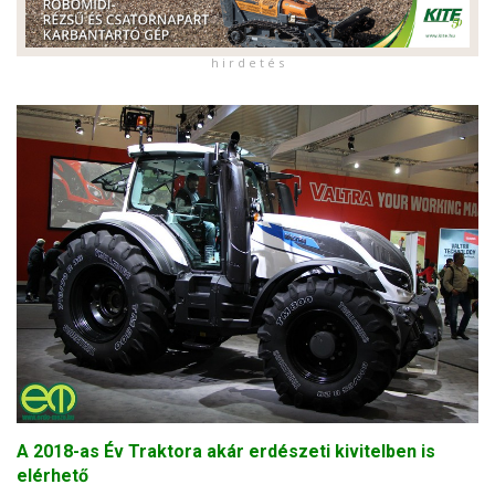
h i r d e t é s
A 2018-as Év Traktora akár erdészeti kivitelben is
elérhető