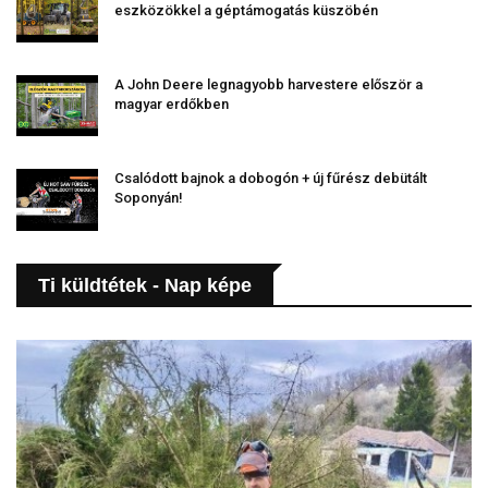
eszközökkel a géptámogatás küszöbén
A John Deere legnagyobb harvestere először a
magyar erdőkben
Csalódott bajnok a dobogón + új fűrész debütált
Soponyán!
Ti küldtétek - Nap képe