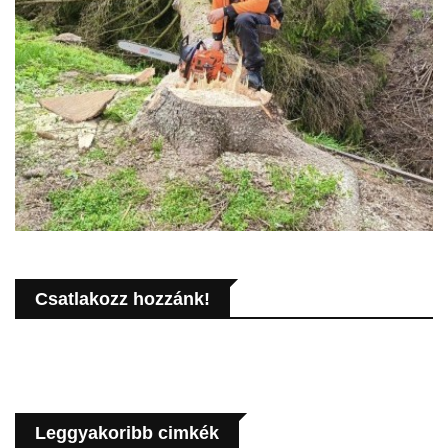
Csatlakozz hozzánk!
Leggyakoribb cimkék