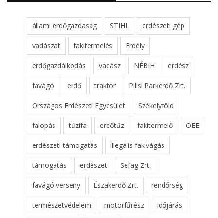
állami erdőgazdaság
STIHL
erdészeti gép
vadászat
fakitermelés
Erdély
erdőgazdálkodás
vadász
NÉBIH
erdész
favágó
erdő
traktor
Pilisi Parkerdő Zrt.
Országos Erdészeti Egyesület
Székelyföld
falopás
tűzifa
erdőtűz
fakitermelő
OEE
erdészeti támogatás
illegális fakivágás
támogatás
erdészet
Sefag Zrt.
favágó verseny
Északerdő Zrt.
rendőrség
természetvédelem
motorfűrész
időjárás