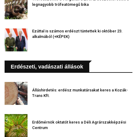
legnagyobb trófeatömegű bika
Ezúttal is számos erdészt tüntettek ki október 23.
alkalmából (+KÉPEK)
Erdészeti, vadászati állások
Álláshirdetés: erdész munkatársakat keres a Kozák-
Trans Kft.
Erdőmérnök oktatót keres a Déli Agrárszakképzési
Centrum