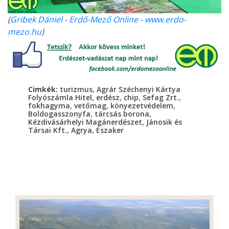
(
Gribek Dániel
-
Erdő-Mező Online - www.erdo-
mezo.hu
)
,
Cimkék:
turizmus
Agrár Széchenyi Kártya
,
,
,
,
Folyószámla Hitel
erdész
chip
Sefag Zrt.
,
,
,
fokhagyma
vetőmag
könyezetvédelem
,
,
Boldogasszonyfa
tárcsás borona
,
Kézdivásárhelyi Magánerdészet
Jánosik és
,
,
Társai Kft.
Agrya
Északer