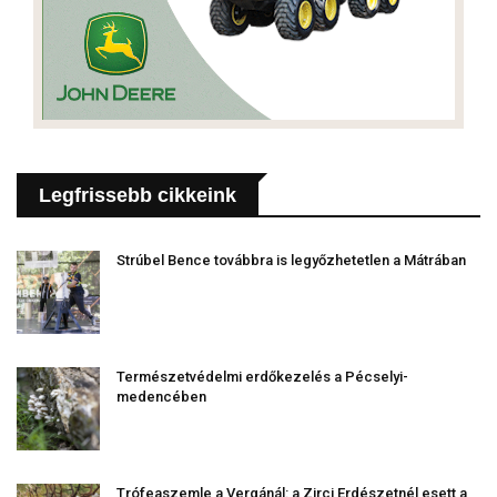
Legfrissebb cikkeink
Strúbel Bence továbbra is legyőzhetetlen a Mátrában
Természetvédelmi erdőkezelés a Pécselyi-
medencében
Trófeaszemle a Vergánál: a Zirci Erdészetnél esett a