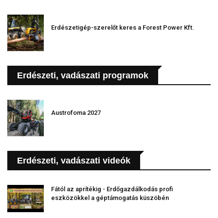
Erdészetigép-szerelőt keres a Forest Power Kft.
Erdészeti, vadászati programok
Austrofoma 2027
Erdészeti, vadászati videók
Fától az aprítékig - Erdőgazdálkodás profi
eszközökkel a géptámogatás küszöbén