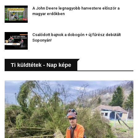
A John Deere legnagyobb harvestere először a
magyar erdőkben
Csalódott bajnok a dobogón + új fűrész debütált
Soponyán!
Ti küldtétek - Nap képe