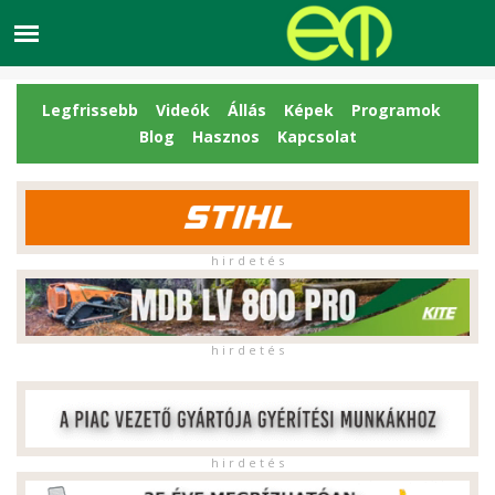
Legfrissebb
Videók
Állás
Képek
Programok
Blog
Hasznos
Kapcsolat
h i r d e t é s
h i r d e t é s
h i r d e t é s