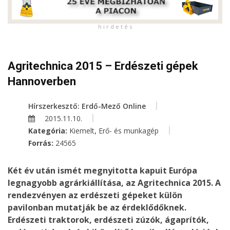
h i r d e t é s
Agritechnica 2015 – Erdészeti gépek
Hannoverben
Hírszerkesztő: Erdő-Mező Online
2015.11.10.
,
Kategória:
Kiemelt
Erő- és munkagép
Forrás:
24565
Két év után ismét megnyitotta kapuit Európa
legnagyobb agrárkiállítása, az Agritechnica 2015. A
rendezvényen az erdészeti gépeket külön
pavilonban mutatják be az érdeklődőknek.
Erdészeti traktorok, erdészeti zúzók, ágaprítók,