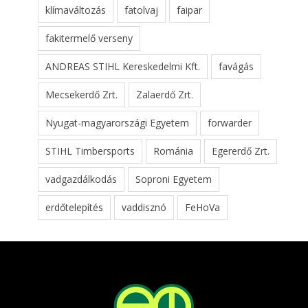
klímaváltozás
fatolvaj
faipar
fakitermelő verseny
ANDREAS STIHL Kereskedelmi Kft.
favágás
Mecsekerdő Zrt.
Zalaerdő Zrt.
Nyugat-magyarországi Egyetem
forwarder
STIHL Timbersports
Románia
Egererdő Zrt.
vadgazdálkodás
Soproni Egyetem
erdőtelepítés
vaddisznó
FeHoVa