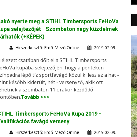
Bakó nyerte meg a STIHL Timbersports FeHoVa
upa selejtezőjét - Szombaton nagy küzdelmek
várhatók (+KÉPEK)
Hírszerkesztő: Erdő-Mező Online
2019.02.09.
iélezett csatában dőlt el a STIHL Timbersports
eHoVa kupába selejtezőjén, hogy a pénteken
zínpadra lépő tíz sportfavágó közül ki lesz az a hat -
int később kiderült, hét - versenyző, akik ott
ehetnek a szombaton 11 órakor kezdődő
öntőben.
Tovább >>>
STIHL Timbersports FeHoVa Kupa 2019 -
valifikációs favágó verseny
Hírszerkesztő: Erdő-Mező Online
2019.02.09.