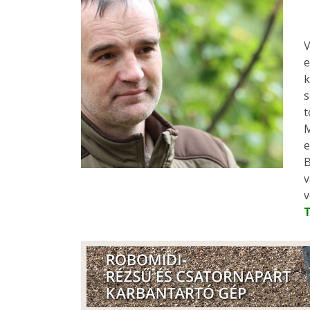
V
e
k
s
t
M
e
B
v
v