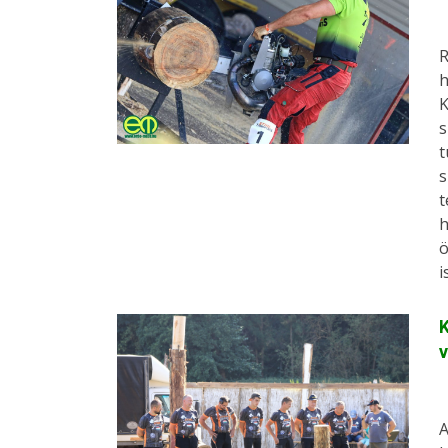
R
h
K
s
t
s
t
h
ö
i
K
v
A