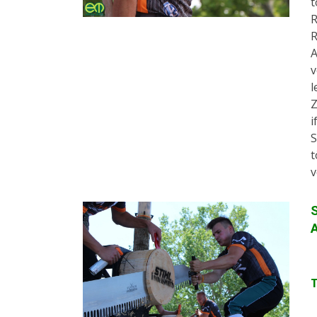
t
R
R
A
v
l
Z
i
S
t
v