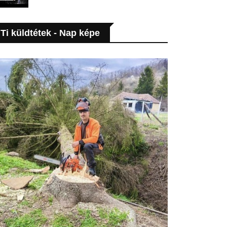
Ti küldtétek - Nap képe