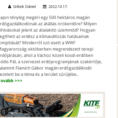
Gribek Dániel
2022.10.17.
ajon tényleg megéri egy 500 hektáros magán
rdőgazdálkodónak az átállás örökerdőre? Milyen
ihívásokat jelent az átalakító üzemmód? Hogyan
egítheti az erdész a klímaváltozás hatásainak
ompítását? Minderről szó esett a WWF
agyarország októberben megrendezett terepi
rdőjárásán, ahol a Váchoz közeli kosdi erdőben
ódis Pál, a szervezet erdőprogramjának szakértője,
alamint Flamich Gábor magán erdőgazdálkodó
ezetett be a téma és a terület sűrűjébe...
Tovább >>>