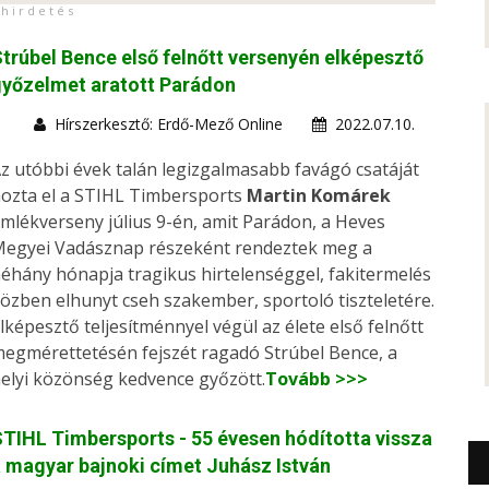
h i r d e t é s
trúbel Bence első felnőtt versenyén elképesztő
yőzelmet aratott Parádon
Hírszerkesztő: Erdő-Mező Online
2022.07.10.
z utóbbi évek talán legizgalmasabb favágó csatáját
ozta el a STIHL Timbersports
Martin Komárek
mlékverseny július 9-én, amit Parádon, a Heves
egyei Vadásznap részeként rendeztek meg a
éhány hónapja tragikus hirtelenséggel, fakitermelés
özben elhunyt cseh szakember, sportoló tiszteletére.
lképesztő teljesítménnyel végül az élete első felnőtt
egmérettetésén fejszét ragadó Strúbel Bence, a
elyi közönség kedvence győzött.
Tovább >>>
TIHL Timbersports - 55 évesen hódította vissza
 magyar bajnoki címet Juhász István