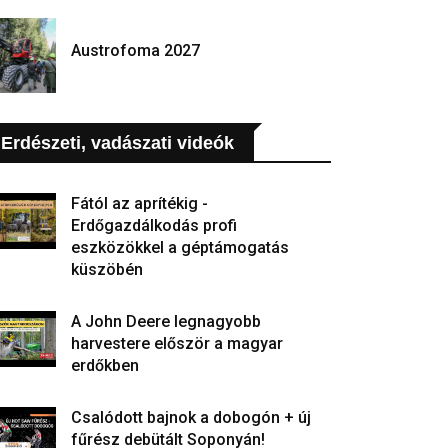
Austrofoma 2027
Erdészeti, vadászati videók
Fától az aprítékig -
Erdőgazdálkodás profi
eszközökkel a géptámogatás
küszöbén
A John Deere legnagyobb
harvestere először a magyar
erdőkben
Csalódott bajnok a dobogón + új
fűrész debütált Soponyán!