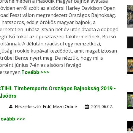
örténelmében a második magyar bajnok avatása.
öviden erről szólt az alsóörsi Harley Davidson Open
oad Fesztiválon megrendezett Országos Bajnokság.
 hatszoros, eddig örökös magyar bajnok, a
erhetetlen Juhász István hét év után átadta a dobogó
egfelső fokát az ópusztaszeri fakitermelőnek, Bozsó
oltánnak. A délután ráadásul egy nemzetközi,
fjúsági rookie kupával kezdődött, amit magabiztosan
trúbel Bence nyert meg. De nézzük, hogy mi is
örtént június 7-én az alsóörsi favágó
ersenyen.
Tovább >>>
STIHL Timbersports Országos Bajnokság 2019 -
Alsóörs
Hírszerkesztő: Erdő-Mező Online
2019.06.07.
Tovább >>>