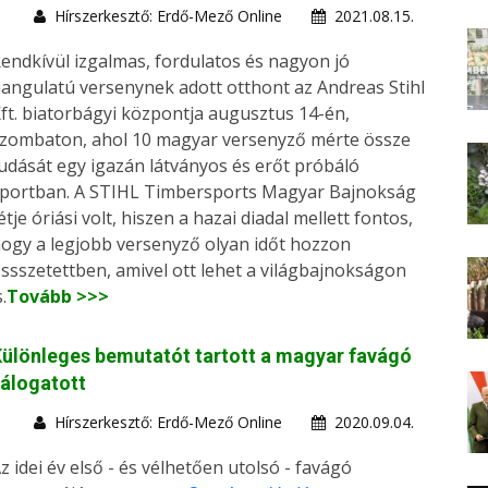
Hírszerkesztő: Erdő-Mező Online
2021.08.15.
endkívül izgalmas, fordulatos és nagyon jó
angulatú versenynek adott otthont az Andreas Stihl
ft. biatorbágyi központja augusztus 14-én,
zombaton, ahol 10 magyar versenyző mérte össze
udását egy igazán látványos és erőt próbáló
portban. A STIHL Timbersports Magyar Bajnokság
étje óriási volt, hiszen a hazai diadal mellett fontos,
ogy a legjobb versenyző olyan időt hozzon
ssszetettben, amivel ott lehet a világbajnokságon
s.
Tovább >>>
ülönleges bemutatót tartott a magyar favágó
álogatott
Hírszerkesztő: Erdő-Mező Online
2020.09.04.
z idei év első - és vélhetően utolsó - favágó