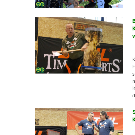
K
K
F
s
m
l
d
K