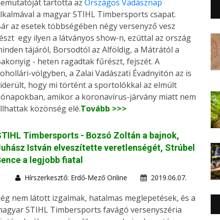
emutatóját tartotta az
Országos Vadásznap
lkalmával a magyar STIHL Timbersports csapat.
ár az esetek többségében négy versenyző vesz
észt egy ilyen a látványos show-n, ezúttal az ország
inden tájáról, Borsodtól az Alföldig, a Mátrától a
akonyig - heten ragadtak fűrészt, fejszét. A
ohollári-völgyben, a Zalai Vadászati Évadnyitón az is
iderült, hogy mi történt a sportolókkal az elmúlt
ónapokban, amikor a koronavírus-járvány miatt nem
llhattak közönség elé.
Tovább >>>
TIHL Timbersports - Bozsó Zoltán a bajnok,
uhász István elveszítette veretlenségét, Strúbel
ence a legjobb fiatal
Hírszerkesztő: Erdő-Mező Online
2019.06.07.
ég nem látott izgalmak, hatalmas meglepetések, és a
agyar STIHL Timbersports favágó versenyszéria