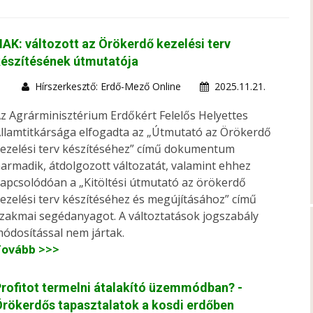
AK: változott az Örökerdő kezelési terv
észítésének útmutatója
Hírszerkesztő: Erdő-Mező Online
2025.11.21.
z Agrárminisztérium Erdőkért Felelős Helyettes
llamtitkársága elfogadta az „Útmutató az Örökerdő
ezelési terv készítéséhez” című dokumentum
armadik, átdolgozott változatát, valamint ehhez
apcsolódóan a „Kitöltési útmutató az örökerdő
ezelési terv készítéséhez és megújításához” című
zakmai segédanyagot. A változtatások jogszabály
ódosítással nem jártak.
Tovább >>>
rofitot termelni átalakító üzemmódban? -
rökerdős tapasztalatok a kosdi erdőben