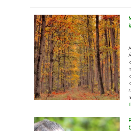
N
k
A
Á
k
h
k
k
s
m
P
Ö