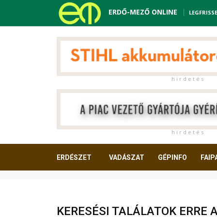
ERDŐ-MEZŐ ONLINE
LEGFRISS
h i r d e t é s
h i r d e t é s
ERDÉSZET
VADÁSZAT
GÉPINFO
FAIP
OLVASNIVALÓ
KERESÉSI TALÁLATOK ERRE 