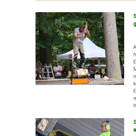
S
g
A
h
E
M
n
k
E
m
h
S
a