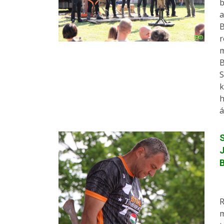
b
a
B
r
m
B
S
k
h
á
S
J
B
R
m