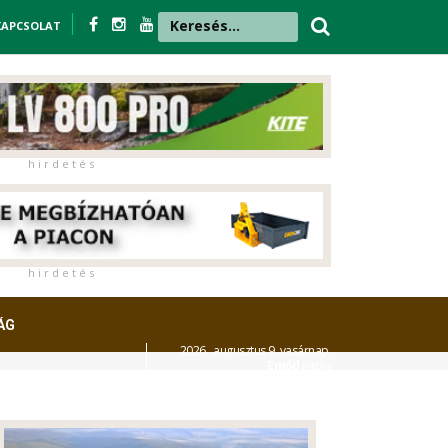
KAPCSOLAT
h i r d e t é s
h i r d e t é s
ÁG
2026. augusztus 9. vasárnap,
Emőd
napja