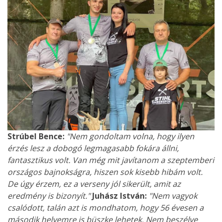
Strúbel Bence:
"Nem gondoltam volna, hogy ilyen
érzés lesz a dobogó legmagasabb fokára állni,
fantasztikus volt. Van még mit javítanom a szeptemberi
országos bajnokságra, hiszen sok kisebb hibám volt.
De úgy érzem, ez a verseny jól sikerült, amit az
eredmény is bizonyít."
Juhász István:
"Nem vagyok
csalódott, talán azt is mondhatom, hogy 56 évesen a
második helyemre is büszke lehetek. Nem beszélve