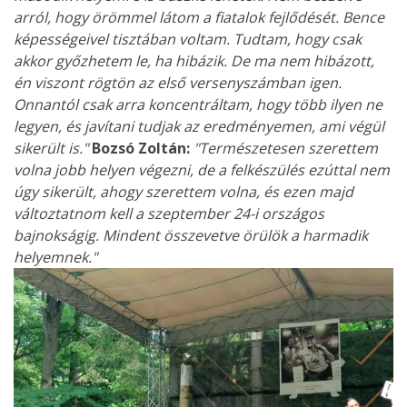
arról, hogy örömmel látom a fiatalok fejlődését. Bence
képességeivel tisztában voltam. Tudtam, hogy csak
akkor győzhetem le, ha hibázik. De ma nem hibázott,
én viszont rögtön az első versenyszámban igen.
Onnantól csak arra koncentráltam, hogy több ilyen ne
legyen, és javítani tudjak az eredményemen, ami végül
sikerült is."
Bozsó Zoltán:
"Természetesen szerettem
volna jobb helyen végezni, de a felkészülés ezúttal nem
úgy sikerült, ahogy szerettem volna, és ezen majd
változtatnom kell a szeptember 24-i országos
bajnokságig. Mindent összevetve örülök a harmadik
helyemnek."