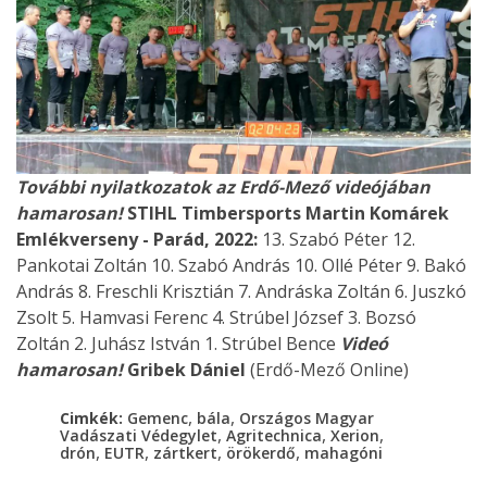
További nyilatkozatok az Erdő-Mező videójában
hamarosan!
STIHL Timbersports Martin Komárek
Emlékverseny - Parád, 2022:
13. Szabó Péter 12.
Pankotai Zoltán 10. Szabó András 10. Ollé Péter 9. Bakó
András 8. Freschli Krisztián 7. Andráska Zoltán 6. Juszkó
Zsolt 5. Hamvasi Ferenc 4. Strúbel József 3. Bozsó
Zoltán 2. Juhász István 1. Strúbel Bence
Videó
hamarosan!
Gribek Dániel
(Erdő-Mező Online)
,
,
Cimkék:
Gemenc
bála
Országos Magyar
,
,
,
Vadászati Védegylet
Agritechnica
Xerion
,
,
,
,
drón
EUTR
zártkert
örökerdő
mahagóni