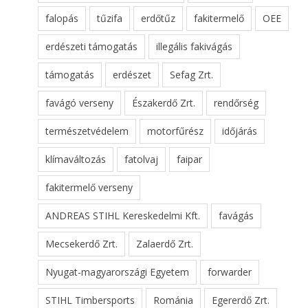
falopás
tűzifa
erdőtűz
fakitermelő
OEE
erdészeti támogatás
illegális fakivágás
támogatás
erdészet
Sefag Zrt.
favágó verseny
Északerdő Zrt.
rendőrség
természetvédelem
motorfűrész
időjárás
klímaváltozás
fatolvaj
faipar
fakitermelő verseny
ANDREAS STIHL Kereskedelmi Kft.
favágás
Mecsekerdő Zrt.
Zalaerdő Zrt.
Nyugat-magyarországi Egyetem
forwarder
STIHL Timbersports
Románia
Egererdő Zrt.