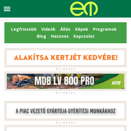
Legfrissebb
Videók
Állás
Képek
Programok
Blog
Hasznos
Kapcsolat
h i r d e t é s
h i r d e t é s
h i r d e t é s