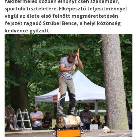
fakitermelés közben elhunyt cseh szakember,
sportoló tiszteletére. Elképesztő teljesítménnyel
végül az élete első felnőtt megmérettetésén
fejszét ragadó Strúbel Bence, a helyi közönség
kedvence győzött.