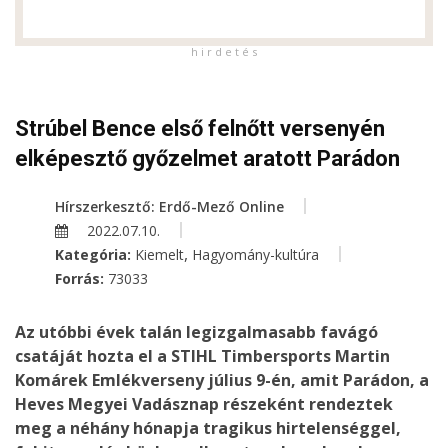
h i r d e t é s
Strúbel Bence első felnőtt versenyén
elképesztő győzelmet aratott Parádon
Hírszerkesztő: Erdő-Mező Online
2022.07.10.
,
Kategória:
Kiemelt
Hagyomány-kultúra
Forrás:
73033
Az utóbbi évek talán legizgalmasabb favágó
csatáját hozta el a STIHL Timbersports
Martin
Komárek
Emlékverseny július 9-én, amit Parádon, a
Heves Megyei Vadásznap részeként rendeztek
meg a néhány hónapja tragikus hirtelenséggel,