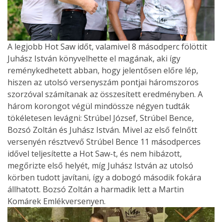
A legjobb Hot Saw időt, valamivel 8 másodperc fölöttit
Juhász István könyvelhette el magának, aki így
reménykedhetett abban, hogy jelentősen előre lép,
hiszen az utolsó versenyszám pontjai háromszoros
szorzóval számítanak az összesített eredményben. A
három korongot végül mindössze négyen tudták
tökéletesen levágni: Strúbel József, Strúbel Bence,
Bozsó Zoltán és Juhász István. Mivel az első felnőtt
versenyén résztvevő Strúbel Bence 11 másodperces
idővel teljesítette a Hot Saw-t, és nem hibázott,
megőrizte első helyét, míg Juhász István az utolsó
körben tudott javítani, így a dobogó második fokára
állhatott. Bozsó Zoltán a harmadik lett a Martin
Komárek Emlékversenyen.