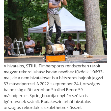
A hivatalos, STIHL Timbersports rendszerben tárolt
magyar rekord Juhász István nevéhez fűződik 1:06:33-
mal, de a nem hivatalosat is a hétszeres bajnok jegyzi
57 másodperccel. A 2022. szeptember 24-i, országos
bajnokság előtt azonban Strúbel Bence 59
másodperces Springboardja enyhén szólva is
ígéretesnek számít. Budakeszin tehát hivatalos
országos rekordok is születhetnek ősszel.