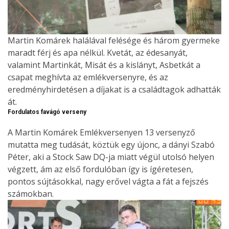
Martin Komárek halálával felésége és három gyermeke
maradt férj és apa nélkül. Kvetát, az édesanyát,
valamint Martinkát, Misát és a kislányt, Asbetkát a
csapat meghívta az emlékversenyre, és az
eredményhirdetésen a díjakat is a családtagok adhatták
át.
Fordulatos favágó verseny
A Martin Komárek Emlékversenyen 13 versenyző
mutatta meg tudását, köztük egy újonc, a dányi Szabó
Péter, aki a Stock Saw DQ-ja miatt végül utolsó helyen
végzett, ám az első fordulóban így is ígéretesen,
pontos sújtásokkal, nagy erővel vágta a fát a fejszés
számokban.