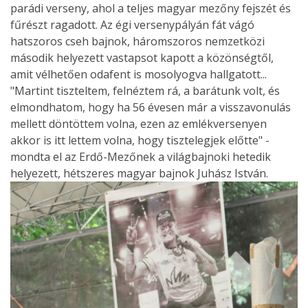
parádi verseny, ahol a teljes magyar mezőny fejszét és
fűrészt ragadott. Az égi versenypályán fát vágó
hatszoros cseh bajnok, háromszoros nemzetközi
második helyezett vastapsot kapott a közönségtől,
amit vélhetően odafent is mosolyogva hallgatott...
"Martint tiszteltem, felnéztem rá, a barátunk volt, és
elmondhatom, hogy ha 56 évesen már a visszavonulás
mellett döntöttem volna, ezen az emlékversenyen
akkor is itt lettem volna, hogy tisztelegjek előtte" -
mondta el az Erdő-Mezőnek a világbajnoki hetedik
helyezett, hétszeres magyar bajnok Juhász István.