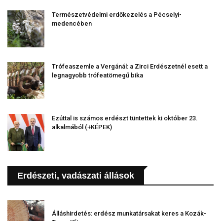
Természetvédelmi erdőkezelés a Pécselyi-
medencében
Trófeaszemle a Vergánál: a Zirci Erdészetnél esett a
legnagyobb trófeatömegű bika
Ezúttal is számos erdészt tüntettek ki október 23.
alkalmából (+KÉPEK)
Erdészeti, vadászati állások
Álláshirdetés: erdész munkatársakat keres a Kozák-