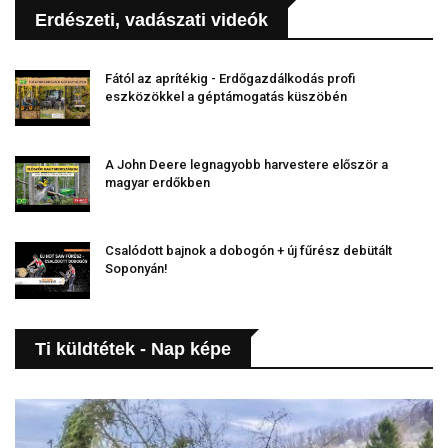
Erdészeti, vadászati videók
Fától az aprítékig - Erdőgazdálkodás profi
eszközökkel a géptámogatás küszöbén
A John Deere legnagyobb harvestere először a
magyar erdőkben
Csalódott bajnok a dobogón + új fűrész debütált
Soponyán!
Ti küldtétek - Nap képe