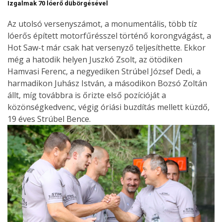
Izgalmak 70 lóerő dübörgésével
Az utolsó versenyszámot, a monumentális, több tíz
lóerős épített motorfűrésszel történő korongvágást, a
Hot Saw-t már csak hat versenyző teljesíthette. Ekkor
még a hatodik helyen Juszkó Zsolt, az ötödiken
Hamvasi Ferenc, a negyediken Strúbel József Dedi, a
harmadikon Juhász István, a másodikon Bozsó Zoltán
állt, míg továbbra is őrizte első pozícióját a
közönségkedvenc, végig óriási buzdítás mellett küzdő,
19 éves Strúbel Bence.