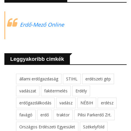
Erdő-Mező Online
Leggyakoribb cimkék
állami erdőgazdaság
STIHL
erdészeti gép
vadászat
fakitermelés
Erdély
erdőgazdálkodás
vadász
NÉBIH
erdész
favágó
erdő
traktor
Pilisi Parkerdő Zrt.
Országos Erdészeti Egyesület
Székelyföld