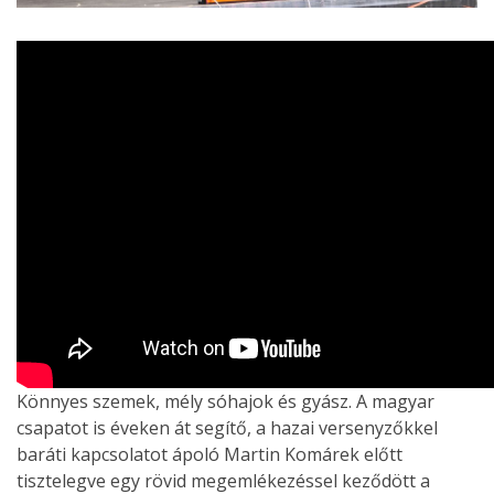
Könnyes szemek, mély sóhajok és gyász. A magyar
csapatot is éveken át segítő, a hazai versenyzőkkel
baráti kapcsolatot ápoló Martin Komárek előtt
tisztelegve egy rövid megemlékezéssel keződött a