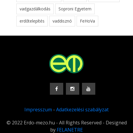
vadgazdálkodás
Soproni Egyetem
erdőtelepítés
vaddisznó
FeHoVa
Impresszum
-
Adatkezelési szabályzat
© 2022 Erdo-mezo.hu - All Rights Reserved - Designed
by
FELANETRE