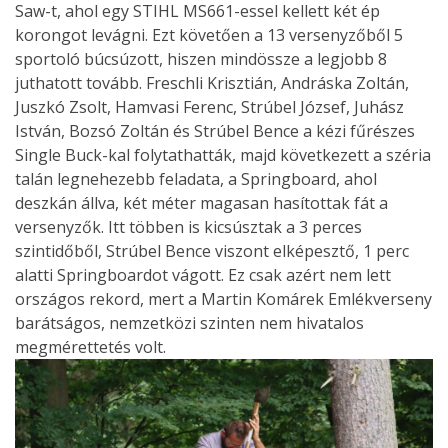
Saw-t, ahol egy STIHL MS661-essel kellett két ép
korongot levágni. Ezt követően a 13 versenyzőből 5
sportoló búcsúzott, hiszen mindössze a legjobb 8
juthatott tovább. Freschli Krisztián, Andráska Zoltán,
Juszkó Zsolt, Hamvasi Ferenc, Strúbel József, Juhász
István, Bozsó Zoltán és Strúbel Bence a kézi fűrészes
Single Buck-kal folytathatták, majd következett a széria
talán legnehezebb feladata, a Springboard, ahol
deszkán állva, két méter magasan hasítottak fát a
versenyzők. Itt többen is kicsúsztak a 3 perces
szintidőből, Strúbel Bence viszont elképesztő, 1 perc
alatti Springboardot vágott. Ez csak azért nem lett
országos rekord, mert a Martin Komárek Emlékverseny
barátságos, nemzetközi szinten nem hivatalos
megmérettetés volt.