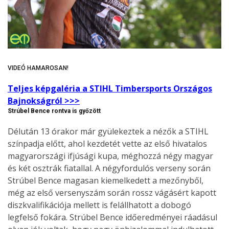
VIDEÓ HAMAROSAN!
Teljes képgaléria a STIHL Timbersports Országos
Bajnokságról >>>
Strúbel Bence rontva is győzött
Délután 13 órakor már gyülekeztek a nézők a STIHL
színpadja előtt, ahol kezdetét vette az első hivatalos
magyarországi ifjúsági kupa, méghozzá négy magyar
és két osztrák fiatallal. A négyfordulós verseny során
Strúbel Bence magasan kiemelkedett a mezőnyből,
még az első versenyszám során rossz vágásért kapott
diszkvalifikációja mellett is felállhatott a dobogó
legfelső fokára. Strúbel Bence időeredményei ráadásul