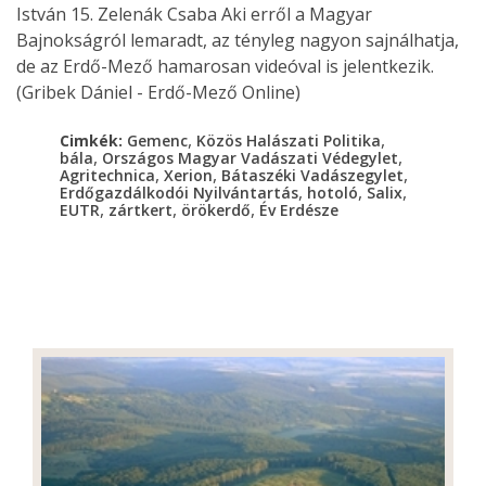
István 15. Zelenák Csaba Aki erről a Magyar
Bajnokságról lemaradt, az tényleg nagyon sajnálhatja,
de az Erdő-Mező hamarosan videóval is jelentkezik.
(Gribek Dániel - Erdő-Mező Online)
,
,
Cimkék:
Gemenc
Közös Halászati Politika
,
,
bála
Országos Magyar Vadászati Védegylet
,
,
,
Agritechnica
Xerion
Bátaszéki Vadászegylet
,
,
,
Erdőgazdálkodói Nyilvántartás
hotoló
Salix
,
,
,
EUTR
zártkert
örökerdő
Év Erdésze