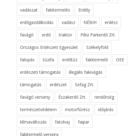
vadászat
fakitermelés
Erdély
erdőgazdálkodás
vadász
NÉBIH
erdész
favágó
erdő
traktor
Pilisi Parkerdő Zrt.
Országos Erdészeti Egyesület
Székelyföld
falopás
tűzifa
erdőtűz
fakitermelő
OEE
erdészeti támogatás
illegális fakivágás
támogatás
erdészet
Sefag Zrt.
favágó verseny
Északerdő Zrt.
rendőrség
természetvédelem
motorfűrész
időjárás
klímaváltozás
fatolvaj
faipar
fakitermelő verseny