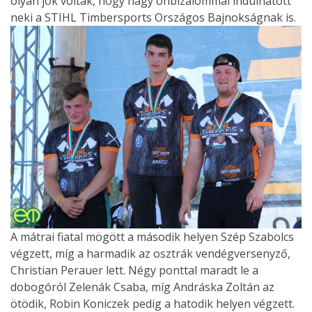
olyan jók voltak, hogy nagy önbizalommal indulhatott
neki a STIHL Timbersports Országos Bajnokságnak is.
A mátrai fiatal mögött a második helyen Szép Szabolcs
végzett, míg a harmadik az osztrák vendégversenyző,
Christian Perauer lett. Négy ponttal maradt le a
dobogóról Zelenák Csaba, míg Andráska Zoltán az
ötödik, Robin Koniczek pedig a hatodik helyen végzett.