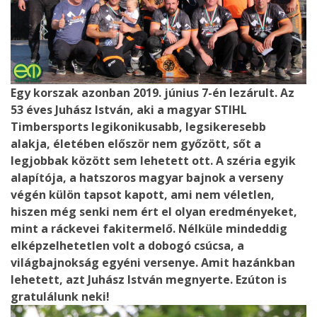
Egy korszak azonban 2019. június 7-én lezárult. Az
53 éves Juhász István, aki a magyar STIHL
Timbersports legikonikusabb, legsikeresebb
alakja, életében először nem győzött, sőt a
legjobbak között sem lehetett ott. A széria egyik
alapítója, a hatszoros magyar bajnok a verseny
végén külön tapsot kapott, ami nem véletlen,
hiszen még senki nem ért el olyan eredményeket,
mint a ráckevei fakitermelő. Nélküle mindeddig
elképzelhetetlen volt a dobogó csúcsa, a
világbajnokság egyéni versenye. Amit hazánkban
lehetett, azt Juhász István megnyerte. Ezúton is
gratulálunk neki!