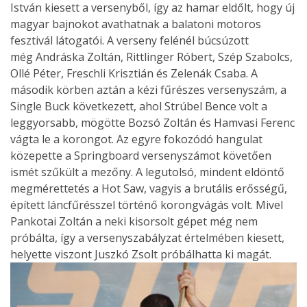
István kiesett a versenyből, így az hamar eldőlt, hogy új
magyar bajnokot avathatnak a balatoni motoros
fesztivál látogatói. A verseny felénél búcsúzott
még Andráska Zoltán, Rittlinger Róbert, Szép Szabolcs,
Ollé Péter, Freschli Krisztián és Zelenák Csaba. A
második körben aztán a kézi fűrészes versenyszám, a
Single Buck következett, ahol Strúbel Bence volt a
leggyorsabb, mögötte Bozsó Zoltán és Hamvasi Ferenc
vágta le a korongot. Az egyre fokozódó hangulat
közepette a Springboard versenyszámot követően
ismét szűkült a mezőny. A legutolsó, mindent eldöntő
megmérettetés a Hot Saw, vagyis a brutális erősségű,
épített láncfűrésszel történő korongvágás volt. Mivel
Pankotai Zoltán a neki kisorsolt gépet még nem
próbálta, így a versenyszabályzat értelmében kiesett,
helyette viszont Juszkó Zsolt próbálhatta ki magát.