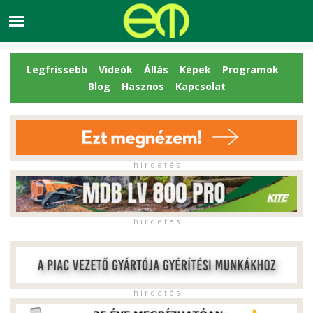
Legfrissebb
Videók
Állás
Képek
Programok
Blog
Hasznos
Kapcsolat
h i r d e t é s
h i r d e t é s
h i r d e t é s