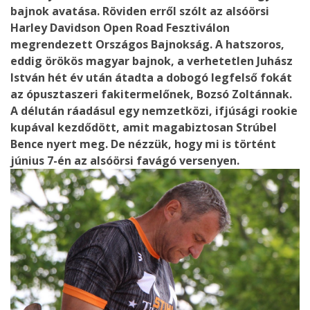
bajnok avatása. Röviden erről szólt az alsóörsi
Harley Davidson Open Road Fesztiválon
megrendezett Országos Bajnokság. A hatszoros,
eddig örökös magyar bajnok, a verhetetlen Juhász
István hét év után átadta a dobogó legfelső fokát
az ópusztaszeri fakitermelőnek, Bozsó Zoltánnak.
A délután ráadásul egy nemzetközi, ifjúsági rookie
kupával kezdődött, amit magabiztosan Strúbel
Bence nyert meg. De nézzük, hogy mi is történt
június 7-én az alsóörsi favágó versenyen.