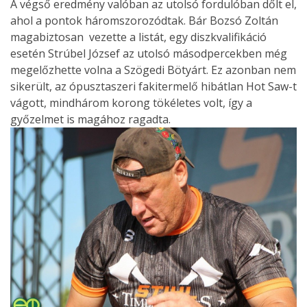
A végső eredmény valóban az utolsó fordulóban dőlt el,
ahol a pontok háromszorozódtak. Bár Bozsó Zoltán
magabiztosan vezette a listát, egy diszkvalifikáció
esetén Strúbel József az utolsó másodpercekben még
megelőzhette volna a Szögedi Bötyárt. Ez azonban nem
sikerült, az ópusztaszeri fakitermelő hibátlan Hot Saw-t
vágott, mindhárom korong tökéletes volt, így a
győzelmet is magához ragadta.