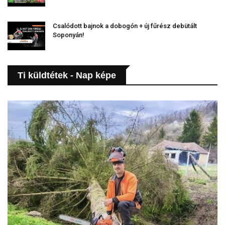
Csalódott bajnok a dobogón + új fűrész debütált
Soponyán!
Ti küldtétek - Nap képe