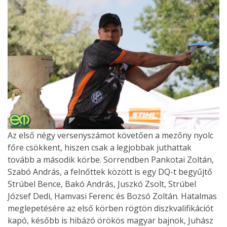
Az első négy versenyszámot követően a mezőny nyolc
főre csökkent, hiszen csak a legjobbak juthattak
tovább a második körbe. Sorrendben Pankotai Zoltán,
Szabó András, a felnőttek között is egy DQ-t begyűjtő
Strúbel Bence, Bakó András, Juszkó Zsolt, Strúbel
József Dedi, Hamvasi Ferenc és Bozsó Zoltán. Hatalmas
meglepetésére az első körben rögtön diszkvalifikációt
kapó, később is hibázó örökös magyar bajnok, Juhász