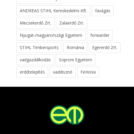
ANDREAS STIHL Kereskedelmi Kft.
favágás
Mecsekerdő Zrt.
Zalaerdő Zrt.
Nyugat-magyarországi Egyetem
forwarder
STIHL Timbersports
Románia
Egererdő Zrt.
vadgazdálkodás
Soproni Egyetem
erdőtelepítés
vaddisznó
FeHoVa