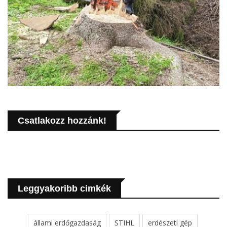
Csatlakozz hozzánk!
Leggyakoribb cimkék
állami erdőgazdaság
STIHL
erdészeti gép