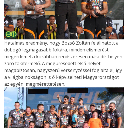
Hatalmas eredmény, hogy Bozsó Zoltán felállhatott a
dobogó legmagasabb fokára, minden elismerést
megérdemel a korábban rendszeresen második helyen
záró fakitermelő. A megüresedett első helyet
magabiztosan, nagyszerű versenyzéssel foglalta el, így
a világbajnokságon is ő képviselheti Magyarországot
az egyéni megmérettetésen.