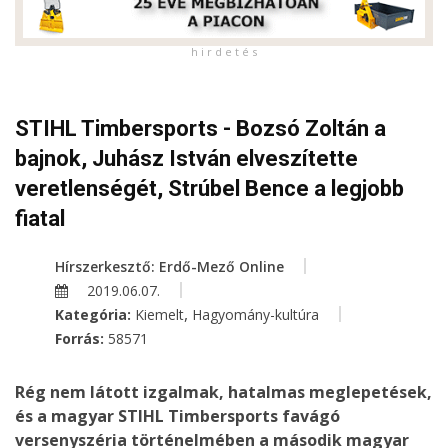
h i r d e t é s
STIHL Timbersports - Bozsó Zoltán a
bajnok, Juhász István elveszítette
veretlenségét, Strúbel Bence a legjobb
fiatal
Hírszerkesztő: Erdő-Mező Online
2019.06.07.
,
Kategória:
Kiemelt
Hagyomány-kultúra
Forrás:
58571
Rég nem látott izgalmak, hatalmas meglepetések,
és a magyar STIHL Timbersports favágó
versenyszéria történelmében a második magyar