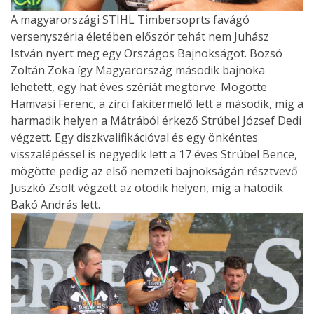
A magyarországi STIHL Timbersoprts favágó
versenyszéria életében először tehát nem Juhász
István nyert meg egy Országos Bajnokságot. Bozsó
Zoltán Zoka így Magyarország második bajnoka
lehetett, egy hat éves szériát megtörve. Mögötte
Hamvasi Ferenc, a zirci fakitermelő lett a második, míg a
harmadik helyen a Mátrából érkező Strúbel József Dedi
végzett. Egy diszkvalifikációval és egy önkéntes
visszalépéssel is negyedik lett a 17 éves Strúbel Bence,
mögötte pedig az első nemzeti bajnokságán résztvevő
Juszkó Zsolt végzett az ötödik helyen, míg a hatodik
Bakó András lett.