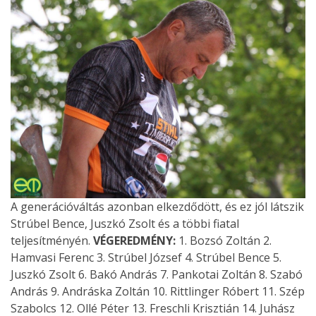
A generációváltás azonban elkezdődött, és ez jól látszik
Strúbel Bence, Juszkó Zsolt és a többi fiatal
teljesítményén.
VÉGEREDMÉNY:
1. Bozsó Zoltán 2.
Hamvasi Ferenc 3. Strúbel József 4. Strúbel Bence 5.
Juszkó Zsolt 6. Bakó András 7. Pankotai Zoltán 8. Szabó
András 9. Andráska Zoltán 10. Rittlinger Róbert 11. Szép
Szabolcs 12. Ollé Péter 13. Freschli Krisztián 14. Juhász