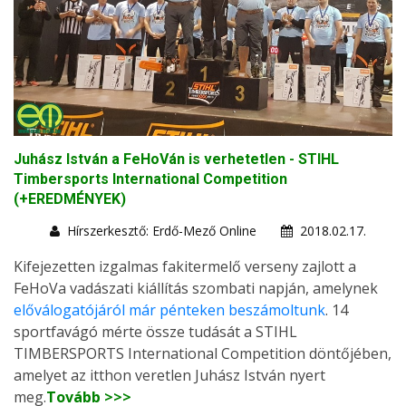
Juhász István a FeHoVán is verhetetlen - STIHL
Timbersports International Competition
(+EREDMÉNYEK)
Hírszerkesztő: Erdő-Mező Online
2018.02.17.
Kifejezetten izgalmas fakitermelő verseny zajlott a
FeHoVa vadászati kiállítás szombati napján, amelynek
előválogatójáról már pénteken beszámoltunk
. 14
sportfavágó mérte össze tudását a STIHL
TIMBERSPORTS International Competition döntőjében,
amelyet az itthon veretlen Juhász István nyert
meg.
Tovább >>>