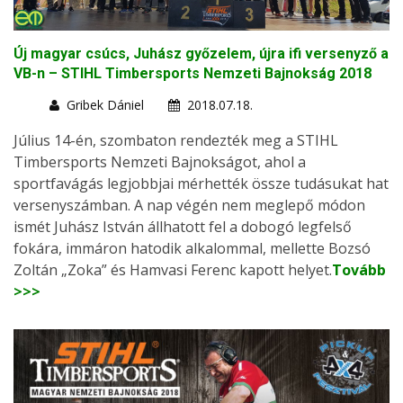
Új magyar csúcs, Juhász győzelem, újra ifi versenyző a
VB-n – STIHL Timbersports Nemzeti Bajnokság 2018
Gribek Dániel
2018.07.18.
Július 14-én, szombaton rendezték meg a STIHL
Timbersports Nemzeti Bajnokságot, ahol a
sportfavágás legjobbjai mérhették össze tudásukat hat
versenyszámban. A nap végén nem meglepő módon
ismét Juhász István állhatott fel a dobogó legfelső
fokára, immáron hatodik alkalommal, mellette Bozsó
Zoltán „Zoka” és Hamvasi Ferenc kapott helyet.
Tovább
>>>