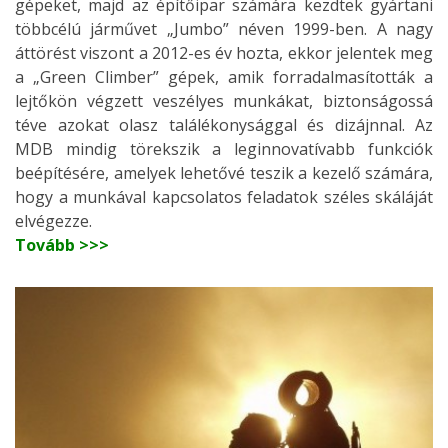
gépeket, majd az építőipar számára kezdtek gyártani
többcélú járművet „Jumbo” néven 1999-ben. A nagy
áttörést viszont a 2012-es év hozta, ekkor jelentek meg
a „Green Climber” gépek, amik forradalmasították a
lejtőkön végzett veszélyes munkákat, biztonságossá
téve azokat olasz találékonysággal és dizájnnal. Az
MDB mindig törekszik a leginnovatívabb funkciók
beépítésére, amelyek lehetővé teszik a kezelő számára,
hogy a munkával kapcsolatos feladatok széles skáláját
elvégezze.
Tovább >>>