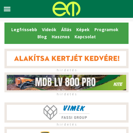
Legfrissebb
Videók
Állás
Képek
Programok
Blog
Hasznos
Kapcsolat
h i r d e t é s
h i r d e t é s
h i r d e t é s