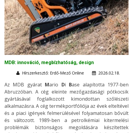
MDB: innováció, megbízhatóság, design
Hírszerkesztő: Erdő-Mező Online
2026.02.18.
Az MDB gyárat
M
ario
D
i
B
ase alapította 1977-ben
Abruzzóban. A cég eleinte mezőgazdasági pótkocsik
gyártásával foglalkozott kimondottan szőlészeti
alkalmazásra. A cég termékportfóliója az évek elteltével
és a piaci igények felmerülésével folyamatosan bővült
és változott. 1989-ben a petrolkémiai kitermelési
problémák biztonságos megoldására készítettek