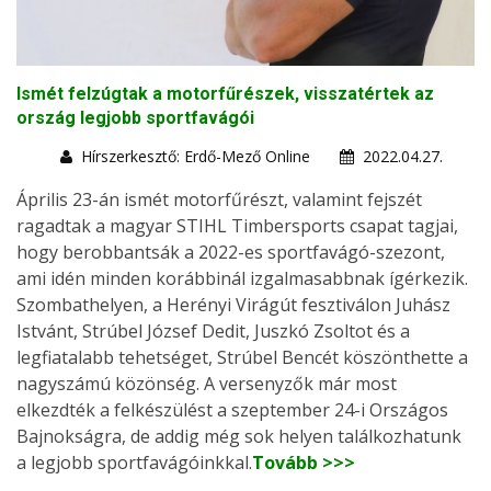
Ismét felzúgtak a motorfűrészek, visszatértek az
ország legjobb sportfavágói
Hírszerkesztő: Erdő-Mező Online
2022.04.27.
Április 23-án ismét motorfűrészt, valamint fejszét
ragadtak a magyar STIHL Timbersports csapat tagjai,
hogy berobbantsák a 2022-es sportfavágó-szezont,
ami idén minden korábbinál izgalmasabbnak ígérkezik.
Szombathelyen, a Herényi Virágút fesztiválon Juhász
Istvánt, Strúbel József Dedit, Juszkó Zsoltot és a
legfiatalabb tehetséget, Strúbel Bencét köszönthette a
nagyszámú közönség. A versenyzők már most
elkezdték a felkészülést a szeptember 24-i Országos
Bajnokságra, de addig még sok helyen találkozhatunk
a legjobb sportfavágóinkkal.
Tovább >>>