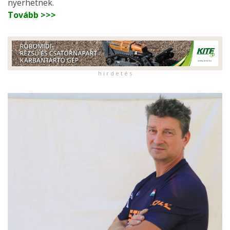
nyerhetnek.
Tovább >>>
h i r d e t é s