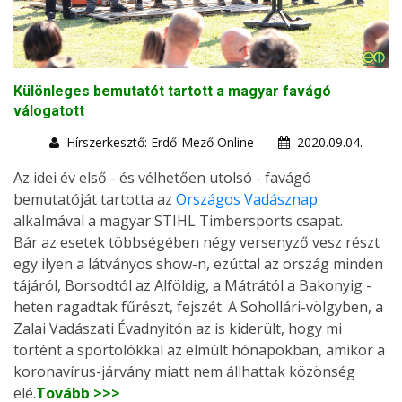
Különleges bemutatót tartott a magyar favágó
válogatott
Hírszerkesztő: Erdő-Mező Online
2020.09.04.
Az idei év első - és vélhetően utolsó - favágó
bemutatóját tartotta az
Országos Vadásznap
alkalmával a magyar STIHL Timbersports csapat.
Bár az esetek többségében négy versenyző vesz részt
egy ilyen a látványos show-n, ezúttal az ország minden
tájáról, Borsodtól az Alföldig, a Mátrától a Bakonyig -
heten ragadtak fűrészt, fejszét. A Sohollári-völgyben, a
Zalai Vadászati Évadnyitón az is kiderült, hogy mi
történt a sportolókkal az elmúlt hónapokban, amikor a
koronavírus-járvány miatt nem állhattak közönség
elé.
Tovább >>>