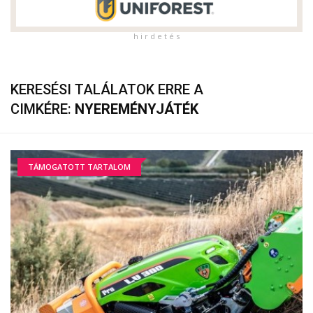
h i r d e t é s
KERESÉSI TALÁLATOK ERRE A
CIMKÉRE:
NYEREMÉNYJÁTÉK
TÁMOGATOTT TARTALOM