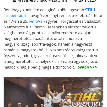
Hírszerkesztő: Erdő-Mező Online
2018.02.20.
Rendhagyó, minden eddiginél különlegesebb
STIHL
Timbersports
favágó versenyt rendeztek február 16-án
és 17-én a 25,
FehoVa
Fegyver, Horgászat és Vadászat
Nemzetközi Kiállításon. Hazánkban először zajlott a
világbajnokság pontos szabályrendszere alapján
megmérettetés, ráadásul ezúttal nemcsak a
magyarországi sportfavágók, hanem a nagyrészt
romániai magyarokból álló szomszédos válogatott is
fejszét ragadott, így a szokásosnál is izgalmasabb volt
a megmérettetés, amelynek első napja egy selejtező,
második napja pedig maga a döntő volt.
Tovább >>>