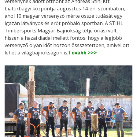
versenynek adott otthont az Andreas Stihl Kft.
biatorbágyi központja augusztus 14-én, szombaton,
ahol 10 magyar versenyző mérte össze tudását egy
igazán látványos és erőt próbáló sportban. A STIHL
Timbersports Magyar Bajnokság tétje óriási volt,
hiszen a hazai diadal mellett fontos, hogy a legjobb
versenyző olyan időt hozzon össszetettben, amivel ott
lehet a világbajnokságon is.
Tovább >>>