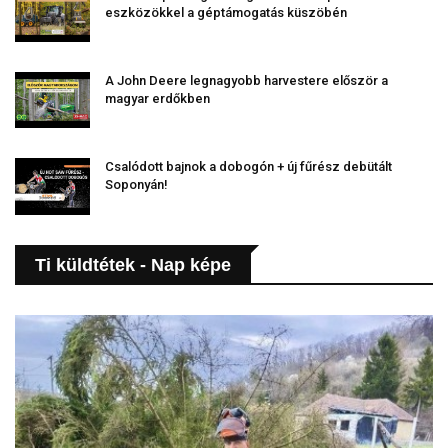
eszközökkel a géptámogatás küszöbén
A John Deere legnagyobb harvestere először a
magyar erdőkben
Csalódott bajnok a dobogón + új fűrész debütált
Soponyán!
Ti küldtétek - Nap képe