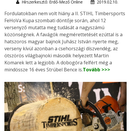
Hírszerkesztő: Erdő-Mező Online
2019.02.10.
Fordulatokban nem volt hiány a II. STIHL Timbersports
FeHoVa Kupa szombati döntője során, ahol 12
versenyző mutatta meg tudását a nagyszámú
közönségnek. A favágók megmérettetését ezúttal is a
hatszoros magyar bajnok Juhász István nyerte meg,
verseny kívül azonban a csehországi díszvendég, az
ötszörös világbajnoki második helyezett Martin
Komarek lett a legjobb. A dobogóra felfért még a
mindössze 16 éves Strúbel Bence is.
Tovább >>>