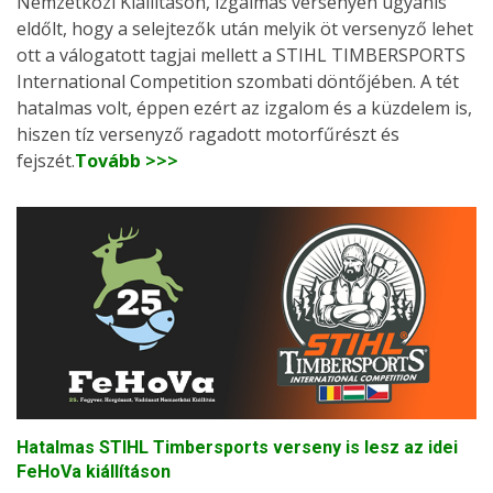
Nemzetközi Kiállításon, izgalmas versenyen ugyanis
eldőlt, hogy a selejtezők után melyik öt versenyző lehet
ott a válogatott tagjai mellett a STIHL TIMBERSPORTS
International Competition szombati döntőjében. A tét
hatalmas volt, éppen ezért az izgalom és a küzdelem is,
hiszen tíz versenyző ragadott motorfűrészt és
fejszét.
Tovább >>>
Hatalmas STIHL Timbersports verseny is lesz az idei
FeHoVa kiállításon