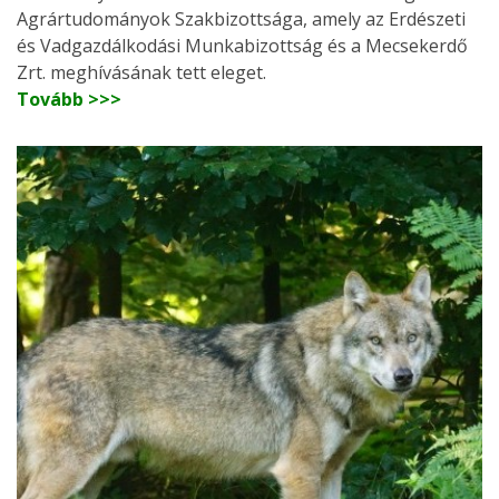
Agrártudományok Szakbizottsága, amely az Erdészeti
és Vadgazdálkodási Munkabizottság és a Mecsekerdő
Zrt. meghívásának tett eleget.
Tovább >>>