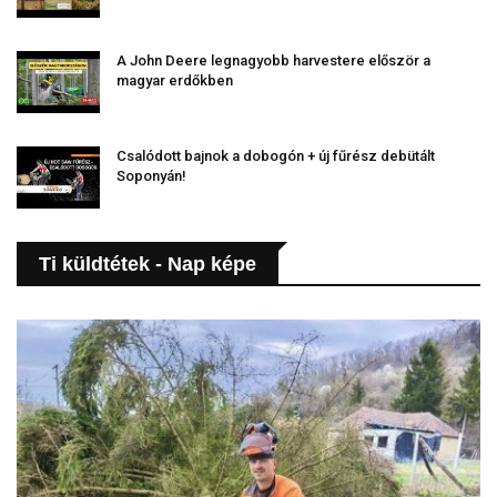
A John Deere legnagyobb harvestere először a
magyar erdőkben
Csalódott bajnok a dobogón + új fűrész debütált
Soponyán!
Ti küldtétek - Nap képe