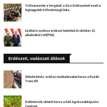
Trófeaszemle a Vergánál: a Zirci Erdészetnél esett a
legnagyobb trófeatömegű bika
Ezúttal is számos erdészt tüntettek ki október 23.
alkalmából (+KÉPEK)
Erdészeti, vadászati állások
Álláshirdetés: erdész munkatársakat keres a Kozák-
Trans Kft.
Erdőmérnök oktatót keres a Déli Agrárszakképzési
Centrum