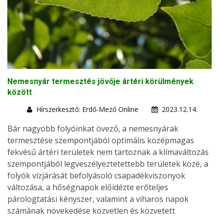
Nemesnyár termesztés jövője ártéri körülmények
között
Hírszerkesztő: Erdő-Mező Online
2023.12.14.
Bár nagyobb folyóinkat övező, a nemesnyárak
termesztése szempontjából optimális középmagas
fekvésű ártéri területek nem tartoznak a klímaváltozás
szempontjából legveszélyeztetettebb területek közé, a
folyók vízjárását befolyásoló csapadékviszonyok
változása, a hőségnapok előidézte erőteljes
párologtatási kényszer, valamint a viharos napok
számának növekedése közvetlen és közvetett