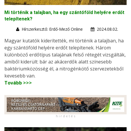
Mi történik a talajban, ha egy szántóföld helyére erdőt
telepítenek?
Hírszerkesztő: Erdő-Mező Online
2024.08.02.
Magyar kutatók kiderítették, mi történik a talajban, ha
egy szántóföld helyére erdőt telepítenek. Három
különböző erdőtípus talajának felső rétegét vizsgálták,
amiből kiderült: bár az akácerdők alatt színesebb
baktériumközösség él, a nitrogénkötő szervezetekből
kevesebb van.
Tovább >>>
h i r d e t é s