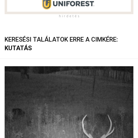
h i r d e t é s
KERESÉSI TALÁLATOK ERRE A CIMKÉRE:
KUTATÁS