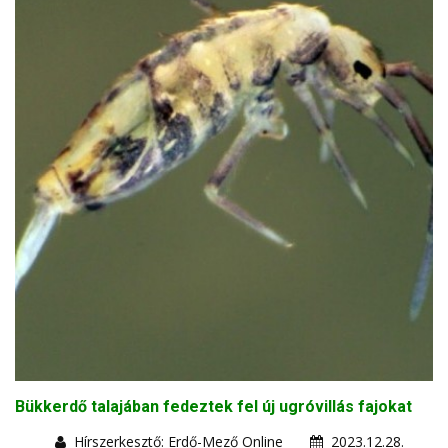
Bükkerdő talajában fedeztek fel új ugróvillás fajokat
Hírszerkesztő: Erdő-Mező Online
2023.12.28.