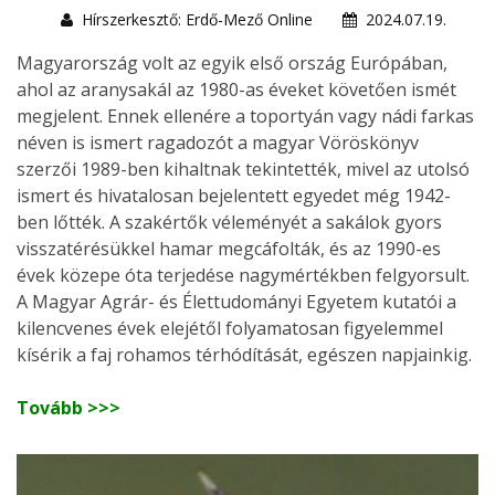
Hírszerkesztő: Erdő-Mező Online
2024.07.19.
Magyarország volt az egyik első ország Európában,
ahol az aranysakál az 1980-as éveket követően ismét
megjelent. Ennek ellenére a toportyán vagy nádi farkas
néven is ismert ragadozót a magyar Vöröskönyv
szerzői 1989-ben kihaltnak tekintették, mivel az utolsó
ismert és hivatalosan bejelentett egyedet még 1942-
ben lőtték. A szakértők véleményét a sakálok gyors
visszatérésükkel hamar megcáfolták, és az 1990-es
évek közepe óta terjedése nagymértékben felgyorsult.
A Magyar Agrár- és Élettudományi Egyetem kutatói a
kilencvenes évek elejétől folyamatosan figyelemmel
kísérik a faj rohamos térhódítását, egészen napjainkig.
Tovább >>>