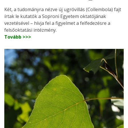
Két, a tudományra nézve új ugróvillás (Collembola) fajt
írtak le kutatók a Soproni Egyetem oktatójának
vezetésével – hívja fel a figyelmet a felfedezésre a
felsőoktatási intézmény.
Tovább >>>