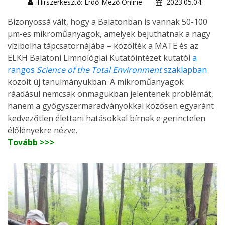
Hírszerkesztő: Erdő-Mező Online
2023.05.04.
Bizonyossá vált, hogy a Balatonban is vannak 50-100
µm-es mikroműanyagok, amelyek bejuthatnak a nagy
vízibolha tápcsatornájába – közölték a MATE és az
ELKH Balatoni Limnológiai Kutatóintézet kutatói
a
rangos
Science of the Total Environment
szaklapban
közölt új tanulmányukban. A mikroműanyagok
ráadásul nemcsak önmagukban jelentenek problémát,
hanem a gyógyszermaradványokkal közösen egyaránt
kedvezőtlen élettani hatásokkal bírnak e gerinctelen
élőlényekre nézve.
Tovább >>>