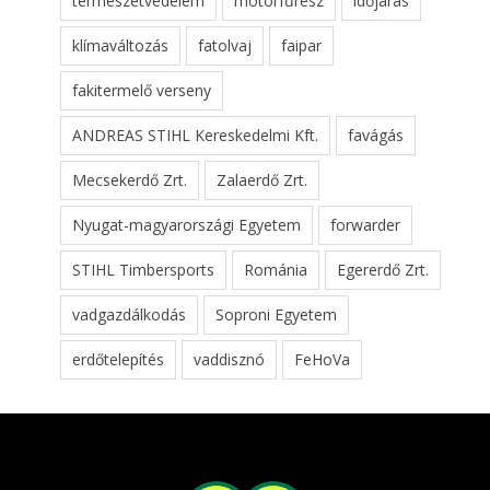
természetvédelem
motorfűrész
időjárás
klímaváltozás
fatolvaj
faipar
fakitermelő verseny
ANDREAS STIHL Kereskedelmi Kft.
favágás
Mecsekerdő Zrt.
Zalaerdő Zrt.
Nyugat-magyarországi Egyetem
forwarder
STIHL Timbersports
Románia
Egererdő Zrt.
vadgazdálkodás
Soproni Egyetem
erdőtelepítés
vaddisznó
FeHoVa