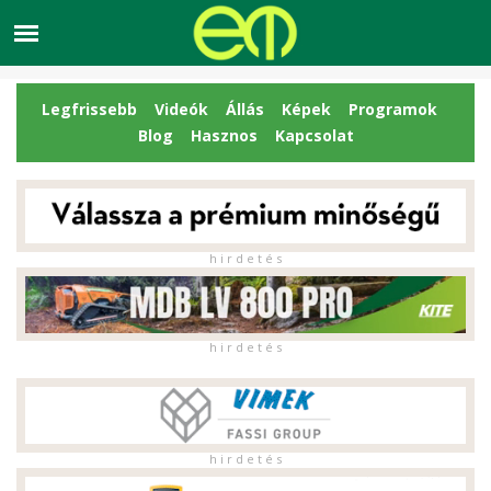
Legfrissebb
Videók
Állás
Képek
Programok
Blog
Hasznos
Kapcsolat
h i r d e t é s
h i r d e t é s
h i r d e t é s