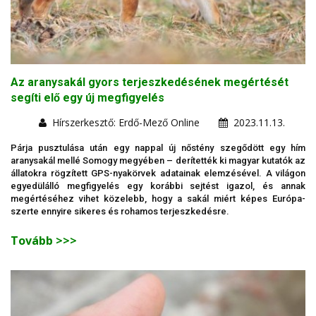
Az aranysakál gyors terjeszkedésének megértését
segíti elő egy új megfigyelés
Hírszerkesztő: Erdő-Mező Online
2023.11.13.
Párja pusztulása után egy nappal új nőstény szegődött egy hím
aranysakál mellé Somogy megyében – derítették ki magyar kutatók az
állatokra rögzített GPS-nyakörvek adatainak elemzésével. A világon
egyedülálló megfigyelés egy korábbi sejtést igazol, és annak
megértéséhez vihet közelebb, hogy a sakál miért képes Európa-
szerte ennyire sikeres és rohamos terjeszkedésre.
Tovább >>>