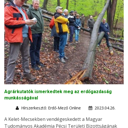
Agrárkutatók ismerkedtek meg az erdőgazdaság
munkásságával
Hírszerkesztő: Erdő-Mező Online
2023.04.26.
A Kelet-Mecsekben vendégeskedett a Magyar
Tudományos Akadémia Pécsi Területi Bizottságának