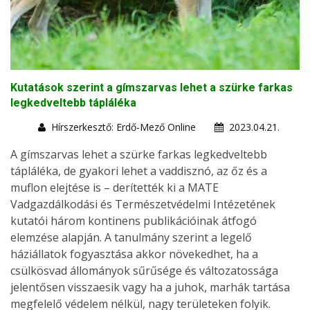
Kutatások szerint a gímszarvas lehet a szürke farkas
legkedveltebb tápláléka
Hírszerkesztő: Erdő-Mező Online
2023.04.21.
A gímszarvas lehet a szürke farkas legkedveltebb
tápláléka, de gyakori lehet a vaddisznó, az őz és a
muflon elejtése is – derítették ki a MATE
Vadgazdálkodási és Természetvédelmi Intézetének
kutatói három kontinens publikációinak átfogó
elemzése alapján. A tanulmány szerint a legelő
háziállatok fogyasztása akkor növekedhet, ha a
csülkösvad állományok sűrűsége és változatossága
jelentősen visszaesik vagy ha a juhok, marhák tartása
megfelelő védelem nélkül, nagy területeken folyik.