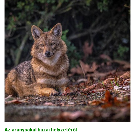
Az aranysakál hazai helyzetéről