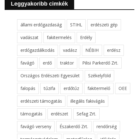
Leggyakoribb cimkék
állami erdőgazdaság
STIHL
erdészeti gép
vadászat
fakitermelés
Erdély
erdőgazdálkodás
vadász
NÉBIH
erdész
favágó
erdő
traktor
Pilisi Parkerdő Zrt.
Országos Erdészeti Egyesület
Székelyföld
falopás
tűzifa
erdőtűz
fakitermelő
OEE
erdészeti támogatás
illegális fakivágás
támogatás
erdészet
Sefag Zrt.
favágó verseny
Északerdő Zrt.
rendőrség