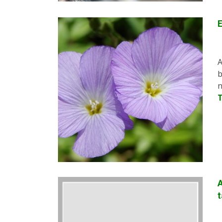
E
A
b
n
A
t