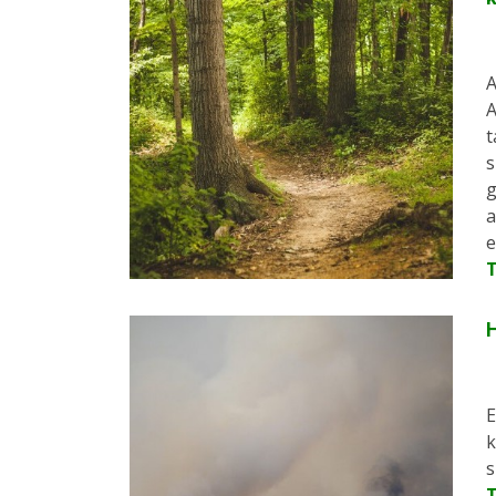
A
A
t
s
g
a
e
H
E
k
s