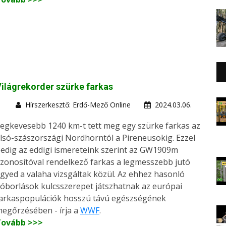
ilágrekorder szürke farkas
Hírszerkesztő: Erdő-Mező Online
2024.03.06.
egkevesebb 1240 km-t tett meg egy szürke farkas az
lsó-szászországi Nordhorntól a Pireneusokig. Ezzel
edig az eddigi ismereteink szerint az GW1909m
zonosítóval rendelkező farkas a legmesszebb jutó
gyed a valaha vizsgáltak közül. Az ehhez hasonló
óborlások kulcsszerepet játszhatnak az európai
arkaspopulációk hosszú távú egészségének
egőrzésében - írja a
WWF
.
Tovább >>>