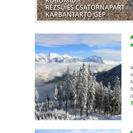
A
A
h
f
f
(
M