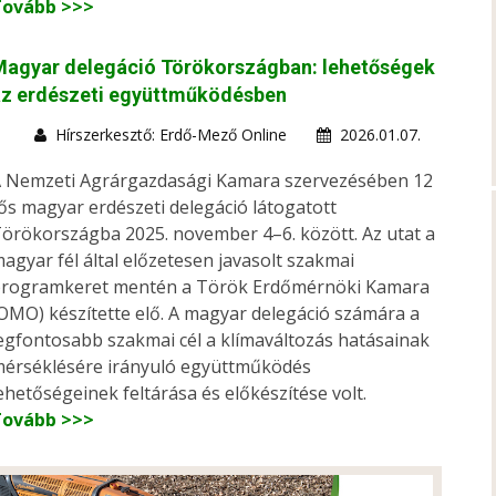
Tovább >>>
Magyar delegáció Törökországban: lehetőségek
az erdészeti együttműködésben
Hírszerkesztő: Erdő-Mező Online
2026.01.07.
 Nemzeti Agrárgazdasági Kamara szervezésében 12
ős magyar erdészeti delegáció látogatott
örökországba 2025. november 4–6. között. Az utat a
agyar fél által előzetesen javasolt szakmai
rogramkeret mentén a Török Erdőmérnöki Kamara
OMO) készítette elő. A magyar delegáció számára a
egfontosabb szakmai cél a klímaváltozás hatásainak
érséklésére irányuló együttműködés
ehetőségeinek feltárása és előkészítése volt.
Tovább >>>