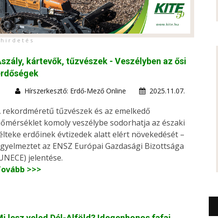
h i r d e t é s
szály, kártevők, tűzvészek - Veszélyben az ősi
erdőségek
Hírszerkesztő: Erdő-Mező Online
2025.11.07.
 rekordméretű tűzvészek és az emelkedő
őmérséklet komoly veszélybe sodorhatja az északi
élteke erdőinek évtizedek alatt elért növekedését –
igyelmeztet az ENSZ Európai Gazdasági Bizottsága
UNECE) jelentése.
Tovább >>>
i lesz veled Dél-Alföld? Idegenhonos fafaj