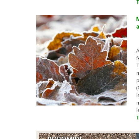
A
f
T
m
p
(
l
m
l