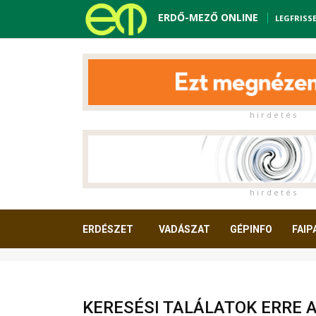
ERDŐ-MEZŐ ONLINE
LEGFRISS
h i r d e t é s
h i r d e t é s
ERDÉSZET
VADÁSZAT
GÉPINFO
FAIP
OLVASNIVALÓ
KERESÉSI TALÁLATOK ERRE 