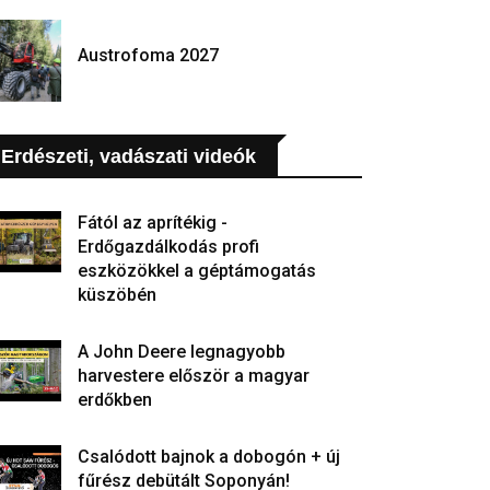
Austrofoma 2027
Erdészeti, vadászati videók
Fától az aprítékig -
Erdőgazdálkodás profi
eszközökkel a géptámogatás
küszöbén
A John Deere legnagyobb
harvestere először a magyar
erdőkben
Csalódott bajnok a dobogón + új
fűrész debütált Soponyán!