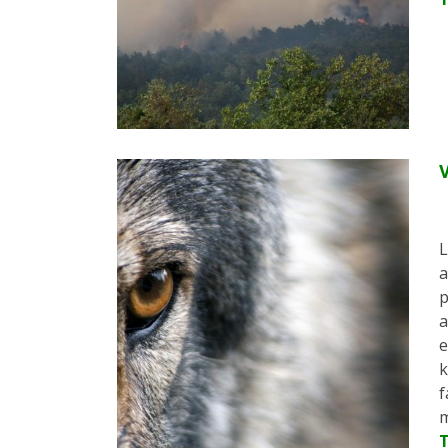
V
L
a
p
a
e
k
f
m