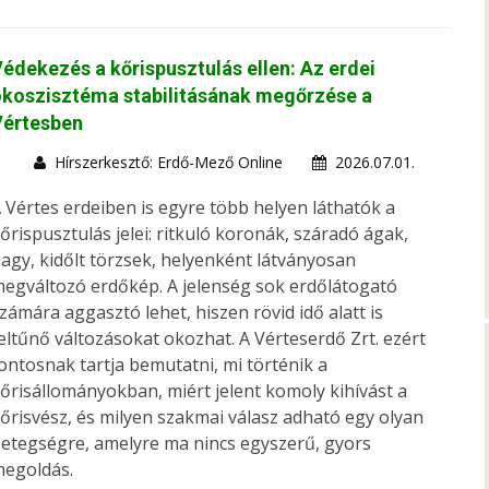
édekezés a kőrispusztulás ellen: Az erdei
koszisztéma stabilitásának megőrzése a
Vértesben
Hírszerkesztő: Erdő-Mező Online
2026.07.01.
 Vértes erdeiben is egyre több helyen láthatók a
őrispusztulás jelei: ritkuló koronák, száradó ágak,
agy, kidőlt törzsek, helyenként látványosan
egváltozó erdőkép. A jelenség sok erdőlátogató
zámára aggasztó lehet, hiszen rövid idő alatt is
eltűnő változásokat okozhat. A Vérteserdő Zrt. ezért
ontosnak tartja bemutatni, mi történik a
őrisállományokban, miért jelent komoly kihívást a
őrisvész, és milyen szakmai válasz adható egy olyan
etegségre, amelyre ma nincs egyszerű, gyors
egoldás.