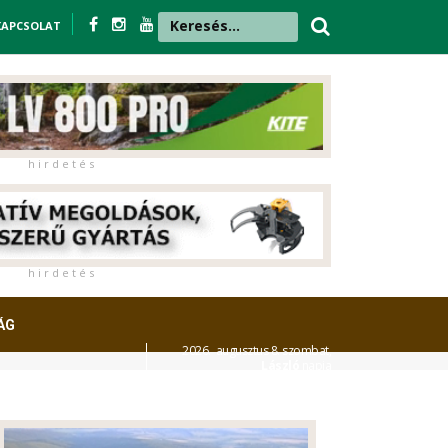
KAPCSOLAT
h i r d e t é s
h i r d e t é s
ÁG
2026. augusztus 8. szombat,
László
napja