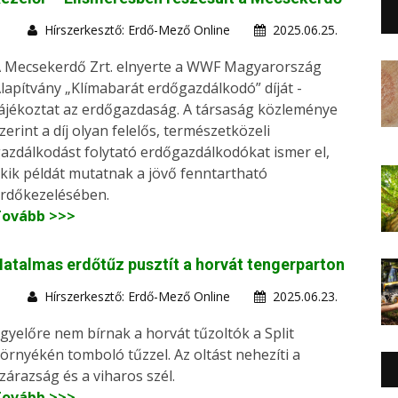
Hírszerkesztő: Erdő-Mező Online
2025.06.25.
 Mecsekerdő Zrt. elnyerte a WWF Magyarország
lapítvány „Klímabarát erdőgazdálkodó” díját -
ájékoztat az erdőgazdaság. A társaság közleménye
zerint a díj olyan felelős, természetközeli
azdálkodást folytató erdőgazdálkodókat ismer el,
kik példát mutatnak a jövő fenntartható
rdőkezelésében.
Tovább >>>
atalmas erdőtűz pusztít a horvát tengerparton
Hírszerkesztő: Erdő-Mező Online
2025.06.23.
gyelőre nem bírnak a horvát tűzoltók a Split
örnyékén tomboló tűzzel. Az oltást nehezíti a
zárazság és a viharos szél.
Tovább >>>