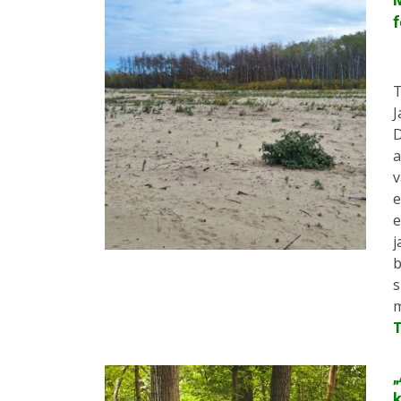
f
T
J
D
a
v
e
e
j
b
s
m
„
k