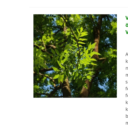
V
ö
A
k
n
m
s
f
f
k
k
b
m