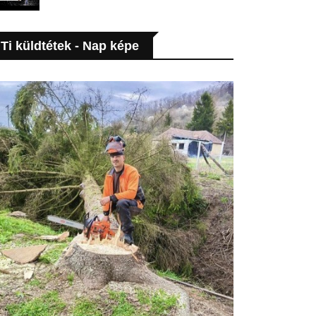
Ti küldtétek - Nap képe