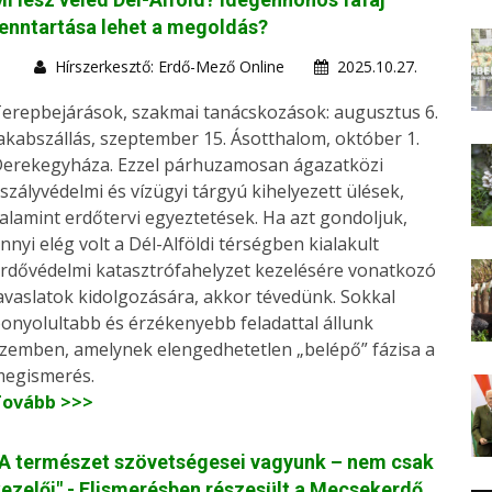
enntartása lehet a megoldás?
Hírszerkesztő: Erdő-Mező Online
2025.10.27.
erepbejárások, szakmai tanácskozások: augusztus 6.
akabszállás, szeptember 15. Ásotthalom, október 1.
erekegyháza. Ezzel párhuzamosan ágazatközi
szályvédelmi és vízügyi tárgyú kihelyezett ülések,
alamint erdőtervi egyeztetések. Ha azt gondoljuk,
nnyi elég volt a Dél-Alföldi térségben kialakult
rdővédelmi katasztrófahelyzet kezelésére vonatkozó
avaslatok kidolgozására, akkor tévedünk. Sokkal
onyolultabb és érzékenyebb feladattal állunk
zemben, amelynek elengedhetetlen „belépő” fázisa a
egismerés.
Tovább >>>
A természet szövetségesei vagyunk – nem csak
ezelői" - Elismerésben részesült a Mecsekerdő