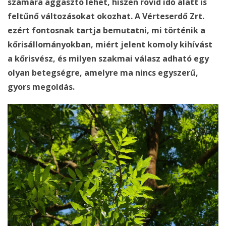
számára aggasztó lehet, hiszen rövid idő alatt is
feltűnő változásokat okozhat. A Vérteserdő Zrt.
ezért fontosnak tartja bemutatni, mi történik a
kőrisállományokban, miért jelent komoly kihívást
a kőrisvész, és milyen szakmai válasz adható egy
olyan betegségre, amelyre ma nincs egyszerű,
gyors megoldás.