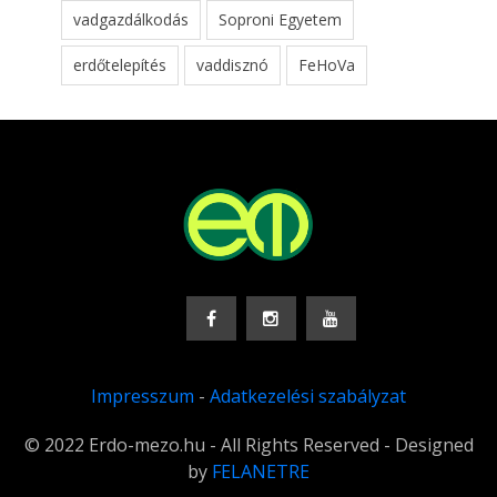
vadgazdálkodás
Soproni Egyetem
erdőtelepítés
vaddisznó
FeHoVa
Impresszum
-
Adatkezelési szabályzat
© 2022 Erdo-mezo.hu - All Rights Reserved - Designed
by
FELANETRE