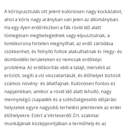
A kőrispusztulás ott jelent különösen nagy kockázatot,
ahol a kőris nagy arányban van jelen az állományban.
Ha egy ilyen erdőrészben a fák rövid idő alatt
tömegesen megbetegednek vagy elpusztulnak, a
lombkorona hirtelen megnyílhat, az erdő záródása
csökkenhet, és felnyíló foltok alakulhatnak ki. Hegy- és
dombvidéki területeken ez nemcsak erdőképi
probléma. Az erdőborítás védi a talajt, mérsékli az
eróziót, segíti a víz visszatartását, és élőhelyet biztosít
számos növény- és állatfajnak. Különösen fontos ez
napjainkban, amikor a rövid idő alatt lehulló, nagy
mennyiségű csapadék és a szélsőségesebb időjárási
helyzetek egyre nagyobb terhelést jelentenek az erdei
élőhelyekre. Ezért a Vérteserdő Zrt. szakmai
munkájának középpontjában a termőhely és az