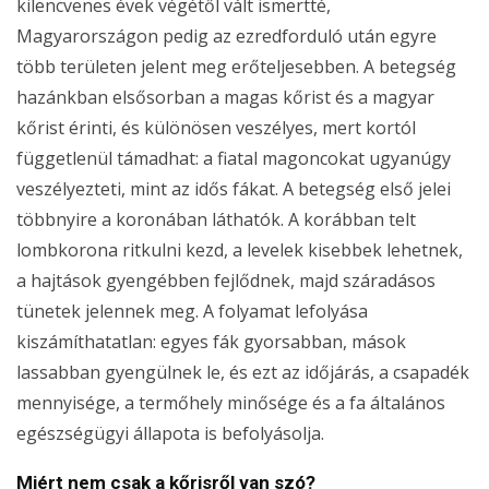
kilencvenes évek végétől vált ismertté,
Magyarországon pedig az ezredforduló után egyre
több területen jelent meg erőteljesebben. A betegség
hazánkban elsősorban a magas kőrist és a magyar
kőrist érinti, és különösen veszélyes, mert kortól
függetlenül támadhat: a fiatal magoncokat ugyanúgy
veszélyezteti, mint az idős fákat. A betegség első jelei
többnyire a koronában láthatók. A korábban telt
lombkorona ritkulni kezd, a levelek kisebbek lehetnek,
a hajtások gyengébben fejlődnek, majd száradásos
tünetek jelennek meg. A folyamat lefolyása
kiszámíthatatlan: egyes fák gyorsabban, mások
lassabban gyengülnek le, és ezt az időjárás, a csapadék
mennyisége, a termőhely minősége és a fa általános
egészségügyi állapota is befolyásolja.
Miért nem csak a kőrisről van szó?