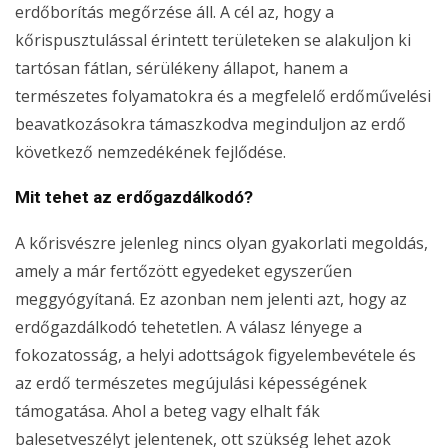
erdőborítás megőrzése áll. A cél az, hogy a
kőrispusztulással érintett területeken se alakuljon ki
tartósan fátlan, sérülékeny állapot, hanem a
természetes folyamatokra és a megfelelő erdőművelési
beavatkozásokra támaszkodva meginduljon az erdő
következő nemzedékének fejlődése.
Mit tehet az erdőgazdálkodó?
A kőrisvészre jelenleg nincs olyan gyakorlati megoldás,
amely a már fertőzött egyedeket egyszerűen
meggyógyítaná. Ez azonban nem jelenti azt, hogy az
erdőgazdálkodó tehetetlen. A válasz lényege a
fokozatosság, a helyi adottságok figyelembevétele és
az erdő természetes megújulási képességének
támogatása. Ahol a beteg vagy elhalt fák
balesetveszélyt jelentenek, ott szükség lehet azok