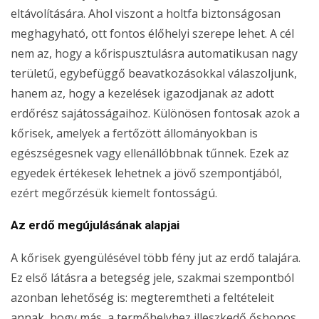
eltávolítására. Ahol viszont a holtfa biztonságosan
meghagyható, ott fontos élőhelyi szerepe lehet. A cél
nem az, hogy a kőrispusztulásra automatikusan nagy
területű, egybefüggő beavatkozásokkal válaszoljunk,
hanem az, hogy a kezelések igazodjanak az adott
erdőrész sajátosságaihoz. Különösen fontosak azok a
kőrisek, amelyek a fertőzött állományokban is
egészségesnek vagy ellenállóbbnak tűnnek. Ezek az
egyedek értékesek lehetnek a jövő szempontjából,
ezért megőrzésük kiemelt fontosságú.
Az erdő megújulásának alapjai
A kőrisek gyengülésével több fény jut az erdő talajára.
Ez első látásra a betegség jele, szakmai szempontból
azonban lehetőség is: megteremtheti a feltételeit
annak, hogy más, a termőhelyhez illeszkedő őshonos