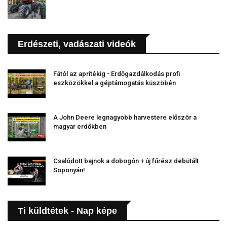
Erdészeti, vadászati videók
Fától az aprítékig - Erdőgazdálkodás profi
eszközökkel a géptámogatás küszöbén
A John Deere legnagyobb harvestere először a
magyar erdőkben
Csalódott bajnok a dobogón + új fűrész debütált
Soponyán!
Ti küldtétek - Nap képe