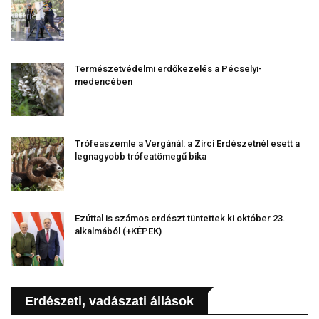
Természetvédelmi erdőkezelés a Pécselyi-
medencében
Trófeaszemle a Vergánál: a Zirci Erdészetnél esett a
legnagyobb trófeatömegű bika
Ezúttal is számos erdészt tüntettek ki október 23.
alkalmából (+KÉPEK)
Erdészeti, vadászati állások