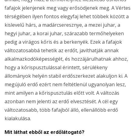
fafajok jelenjenek meg vagy erősödjenek meg. A Vértes
térségében ilyen fontos elegyfaj lehet többek között a
kislevelű hárs, a madárcseresznye, a mezei juhar, a
hegyi juhar, a korai juhar, szárazabb termőhelyeken
pedig a virágos kőris és a berkenyék. Ezek a fafajok
változatosabbá tehetik az erdőt, javíthatják annak
alkalmazkodóképességét, és hozzájárulhatnak ahhoz,
hogy a kőrispusztulással érintett, sérülékeny
állományok helyén stabil erdőszerkezet alakuljon ki. A
megújuló erdő ezért nem feltétlenül ugyanolyan lesz,
mint amilyen a kőrispusztulás előtt volt. A változás
azonban nem jelenti az erdő elvesztését. A cél egy
változatosabb, több fafajból álló, ellenállóbb erdő
kialakulása.
Mit láthat ebből az erdőlátogató?