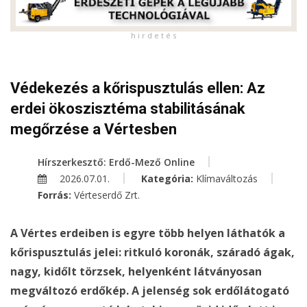
h i r d e t é s
Védekezés a kőrispusztulás ellen: Az
erdei ökoszisztéma stabilitásának
megőrzése a Vértesben
Hírszerkesztő: Erdő-Mező Online
2026.07.01.
Kategória:
Klímaváltozás
Forrás:
Vérteserdő Zrt.
A Vértes erdeiben is egyre több helyen láthatók a
kőrispusztulás jelei: ritkuló koronák, száradó ágak,
nagy, kidőlt törzsek, helyenként látványosan
megváltozó erdőkép. A jelenség sok erdőlátogató