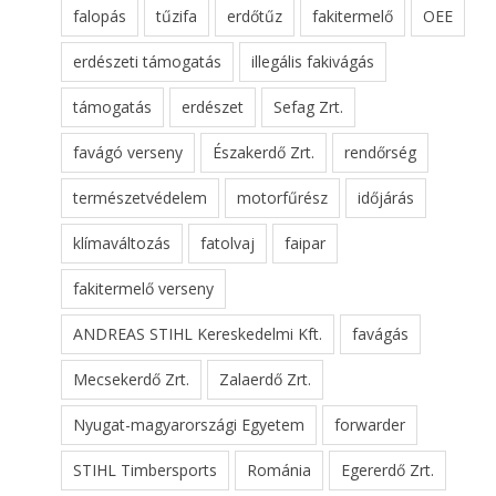
falopás
tűzifa
erdőtűz
fakitermelő
OEE
erdészeti támogatás
illegális fakivágás
támogatás
erdészet
Sefag Zrt.
favágó verseny
Északerdő Zrt.
rendőrség
természetvédelem
motorfűrész
időjárás
klímaváltozás
fatolvaj
faipar
fakitermelő verseny
ANDREAS STIHL Kereskedelmi Kft.
favágás
Mecsekerdő Zrt.
Zalaerdő Zrt.
Nyugat-magyarországi Egyetem
forwarder
STIHL Timbersports
Románia
Egererdő Zrt.