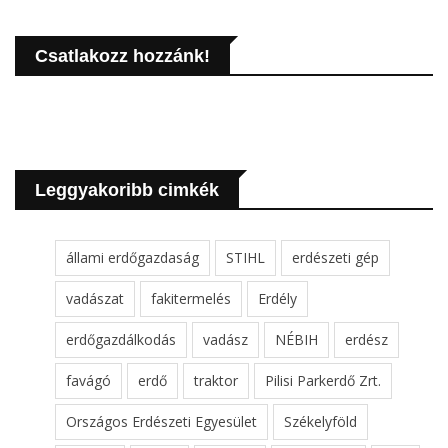
Csatlakozz hozzánk!
Leggyakoribb cimkék
állami erdőgazdaság
STIHL
erdészeti gép
vadászat
fakitermelés
Erdély
erdőgazdálkodás
vadász
NÉBIH
erdész
favágó
erdő
traktor
Pilisi Parkerdő Zrt.
Országos Erdészeti Egyesület
Székelyföld