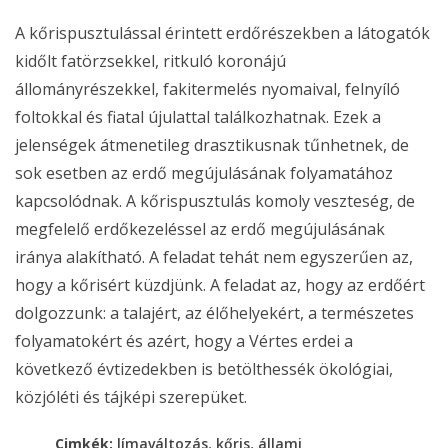
A kőrispusztulással érintett erdőrészekben a látogatók
kidőlt fatörzsekkel, ritkuló koronájú
állományrészekkel, fakitermelés nyomaival, felnyíló
foltokkal és fiatal újulattal találkozhatnak. Ezek a
jelenségek átmenetileg drasztikusnak tűnhetnek, de
sok esetben az erdő megújulásának folyamatához
kapcsolódnak. A kőrispusztulás komoly veszteség, de
megfelelő erdőkezeléssel az erdő megújulásának
iránya alakítható. A feladat tehát nem egyszerűen az,
hogy a kőrisért küzdjünk. A feladat az, hogy az erdőért
dolgozzunk: a talajért, az élőhelyekért, a természetes
folyamatokért és azért, hogy a Vértes erdei a
következő évtizedekben is betölthessék ökológiai,
közjóléti és tájképi szerepüket.
,
,
Cimkék:
límaváltozás
kőris
állami