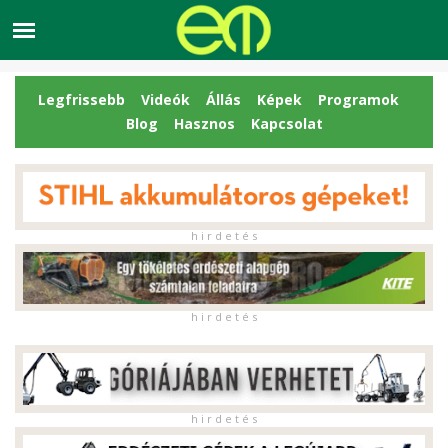
Legfrissebb
Videók
Állás
Képek
Programok
Blog
Hasznos
Kapcsolat
h i r d e t é s
h i r d e t é s
h i r d e t é s