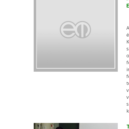
A
é
K
s
o
f
i
f
t
v
v
s
k