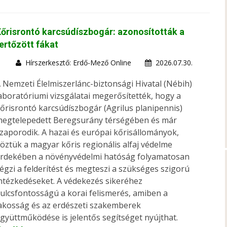
őrisrontó karcsúdíszbogár: azonosították a
ertőzött fákat
Hírszerkesztő: Erdő-Mező Online
2026.07.30.
 Nemzeti Élelmiszerlánc-biztonsági Hivatal (Nébih)
aboratóriumi vizsgálatai megerősítették, hogy a
őrisrontó karcsúdíszbogár (Agrilus planipennis)
egtelepedett Beregsurány térségében és már
zaporodik. A hazai és európai kőrisállományok,
öztük a magyar kőris regionális alfaj védelme
rdekében a növényvédelmi hatóság folyamatosan
égzi a felderítést és megteszi a szükséges szigorú
ntézkedéseket. A védekezés sikeréhez
ulcsfontosságú a korai felismerés, amiben a
akosság és az erdészeti szakemberek
gyüttműködése is jelentős segítséget nyújthat.