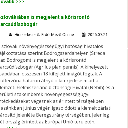
Tovább >>>
zlovákiában is megjelent a kőrisrontó
karcsúdíszbogár
Hírszerkesztő: Erdő-Mező Online
2026.07.21.
 szlovák növényegészségügyi hatóság hivatalos
ájékoztatása szerint Bodrogszerdahelyen (Streda
ad Bodrogom) is megjelent a kőrisrontó
arcsúdíszbogár (Agrilus planipennis). A kihelyezett
sapdában összesen 18 kifejlett imágót fogtak. A
ufferzóna határon átnyúló kiterjedése miatt a
emzeti Élelmiszerlánc-biztonsági Hivatal (Nébih) és a
erületi szakemberek növényegészségügyi
ntézkedéseket végeznek az érintett térségekben.
azánkban június végén igazolódott a kiemelt zárlati
árosító jelenléte Beregsurány térségében. Jelenleg
ét ország érintett az Európai Unió területén.