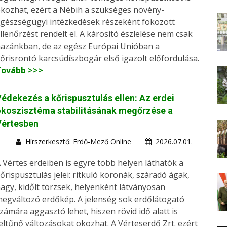
kozhat, ezért a Nébih a szükséges növény-
gészségügyi intézkedések részeként fokozott
llenőrzést rendelt el. A károsító észlelése nem csak
azánkban, de az egész Európai Unióban a
őrisrontó karcsúdíszbogár első igazolt előfordulása.
Tovább >>>
édekezés a kőrispusztulás ellen: Az erdei
koszisztéma stabilitásának megőrzése a
Vértesben
Hírszerkesztő: Erdő-Mező Online
2026.07.01.
 Vértes erdeiben is egyre több helyen láthatók a
őrispusztulás jelei: ritkuló koronák, száradó ágak,
agy, kidőlt törzsek, helyenként látványosan
egváltozó erdőkép. A jelenség sok erdőlátogató
zámára aggasztó lehet, hiszen rövid idő alatt is
eltűnő változásokat okozhat. A Vérteserdő Zrt. ezért