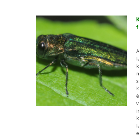
K
f
A
l
k
m
s
k
é
v
i
k
l
e