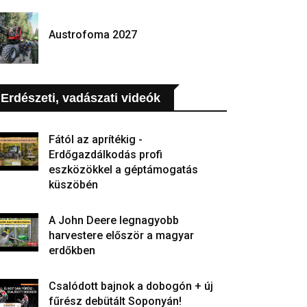
Austrofoma 2027
Erdészeti, vadászati videók
Fától az aprítékig -
Erdőgazdálkodás profi
eszközökkel a géptámogatás
küszöbén
A John Deere legnagyobb
harvestere először a magyar
erdőkben
Csalódott bajnok a dobogón + új
fűrész debütált Soponyán!