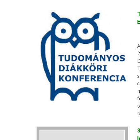
T
A
2
D
T
s
c
m
f
t
b
3
l