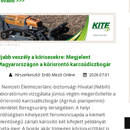
Tovább >>>
h i r d e t é s
jabb veszély a kőrisesekre: Megjelent
Magyarországon a kőrisrontó karcsúdíszbogár
Hírszerkesztő: Erdő-Mező Online
2026.07.01.
 Nemzeti Élelmiszerlánc-biztonsági Hivatal (Nébih)
aboratóriumi vizsgálata június végén megerősítette a
őrisrontó karcsúdíszbogár (Agrilus planipennis)
elenlétét Beregsurány térségében. A helyi
rdőségben kihelyezett feromoncsapda a kiemelt
elentőségű zárlati károsító két kifejlett példányát
ogta meg. A bogár akár tömeges kőrispusztítást is