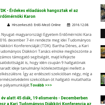
DK - Érdekes előadások hangoztak el az
Erdőmérnöki Karon
Hírszerkesztő: Erdő-Mező Online
2016.12.08.
 Nyugat-magyarországi Egyetem Erdőmérnöki Kara
016. december 7-én rendezte meg idei Tudományos
iákköri Konferenciáját (TDK). Bartha Dénes, a Kari
udományos Diákköri Tanács elnöke megköszönte a
zámos támogató segítségét, majd kifejezte
salódottságát is, hogy idén csupán 9 hallgatónak
aradt ideje tanulmányi kötelezettségei mellett a
elkészülésre. Így az erdészeti szekcióban négy, míg a
ermészetvédelmi szekcióban öt hallgató mutathatta
e pályamunkáját.
Tovább >>>
 év alatt 45 diák, 19 elismerés - Decemberben
esz a Kari Tudományos Diákköri Konferencia az