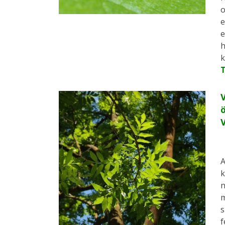
o
e
e
h
k
V
ö
A
k
n
m
s
f