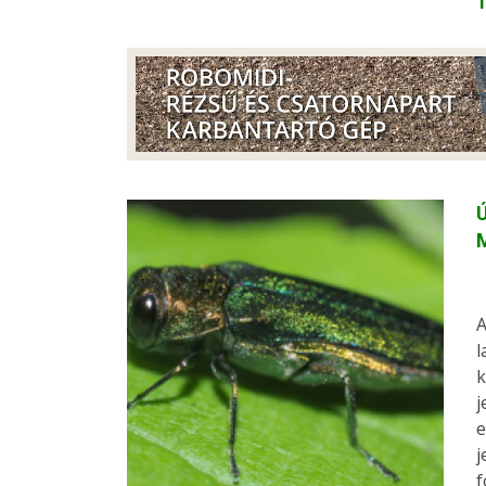
Ú
A
l
k
j
e
j
f