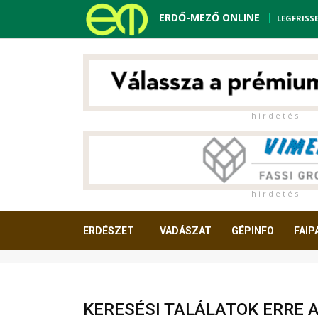
ERDŐ-MEZŐ ONLINE
LEGFRISS
h i r d e t é s
h i r d e t é s
ERDÉSZET
VADÁSZAT
GÉPINFO
FAIP
OLVASNIVALÓ
KERESÉSI TALÁLATOK ERRE 