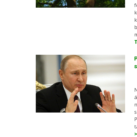
f
k
k
b
m
P
s
N
á
n
s
P
t