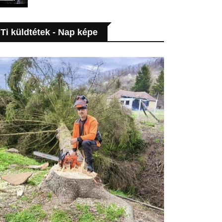
Ti küldtétek - Nap képe