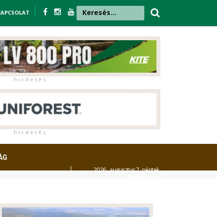
KAPCSOLAT
h i r d e t é s
h i r d e t é s
ÁG
2026. augusztus 7. péntek,
Ibolya
napja