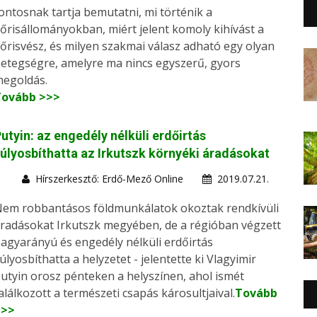
ontosnak tartja bemutatni, mi történik a
őrisállományokban, miért jelent komoly kihívást a
őrisvész, és milyen szakmai válasz adható egy olyan
etegségre, amelyre ma nincs egyszerű, gyors
egoldás.
Tovább >>>
utyin: az engedély nélküli erdőirtás
úlyosbíthatta az Irkutszk környéki áradásokat
Hírszerkesztő: Erdő-Mező Online
2019.07.21.
em robbantásos földmunkálatok okoztak rendkívüli
radásokat Irkutszk megyében, de a régióban végzett
agyarányú és engedély nélküli erdőirtás
úlyosbíthatta a helyzetet - jelentette ki Vlagyimir
utyin orosz pénteken a helyszínen, ahol ismét
alálkozott a természeti csapás károsultjaival.
Tovább
>>>