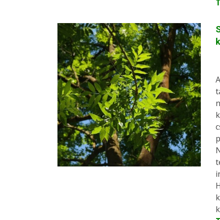
S
A
t
n
k
c
p
N
t
i
H
k
k