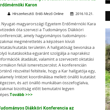
Erdőmérnöki Karon
Hírszerkesztő: Erdő-Mező Online
2016.10.21.
 Nyugat-magyarországi Egyetem Erdőmérnöki Kara
vtizedek óta szervezi a Tudományos Diákköri
onferenciát, amely hagyományos tudományos-
zakmai megmérettetés a képzésen kívüli
ktatás/kutatás területén. A hallgatóság bevonása a
olyó kutatásokba egyaránt szolgálja a naprakész
nformációk átadását, valamint a szervezett oktatási
ormákon felüli ismeretszerzést. A konferencián
örténő részvétel feltétele, hogy a Kar hallgatója egy,
alamely Intézet koordinálása mellett önálló kutatást
égezzen, és azt önálló munkában összefoglalva,
zakmai bizottság előtt bemutatni legyen
épes.
Tovább >>>
Tudományos Diákköri Konferencia az