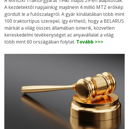
A Minszki Traktorgyárat 1946. május 29-én alapították.
A kezdetektől napjainkig majdnem 4 millió MTZ erőkép
gördült le a futószalagról. A gyár kínálatában több mint
100 traktortípus szerepel, így érthető, hogy a BELARUS
márkát a világ összes államában ismerik, közvetlen
kereskedelmi tevékenységet az anyavállalat a világ
több mint 60 országában folytat.
Tovább >>>