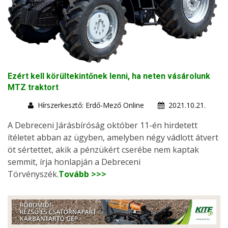
Ezért kell körültekintőnek lenni, ha neten vásárolunk
MTZ traktort
Hírszerkesztő: Erdő-Mező Online
2021.10.21.
A Debreceni Járásbíróság október 11-én hirdetett
ítéletet abban az ügyben, amelyben négy vádlott átvert
öt sértettet, akik a pénzükért cserébe nem kaptak
semmit, írja honlapján a Debreceni
Törvényszék.
Tovább >>>