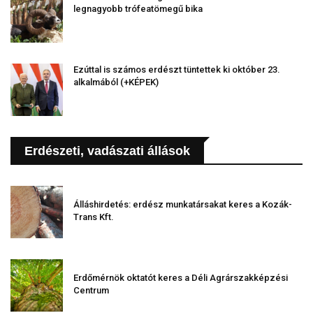
legnagyobb trófeatömegű bika
Ezúttal is számos erdészt tüntettek ki október 23.
alkalmából (+KÉPEK)
Erdészeti, vadászati állások
Álláshirdetés: erdész munkatársakat keres a Kozák-
Trans Kft.
Erdőmérnök oktatót keres a Déli Agrárszakképzési
Centrum