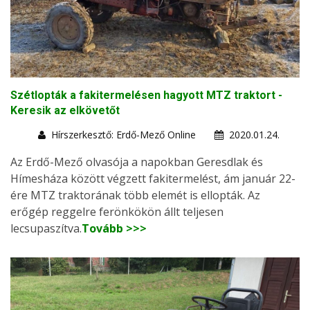
Szétlopták a fakitermelésen hagyott MTZ traktort -
Keresik az elkövetőt
Hírszerkesztő: Erdő-Mező Online
2020.01.24.
Az Erdő-Mező olvasója a napokban Geresdlak és
Hímesháza között végzett fakitermelést, ám január 22-
ére MTZ traktorának több elemét is ellopták. Az
erőgép reggelre ferönkökön állt teljesen
lecsupaszítva.
Tovább >>>