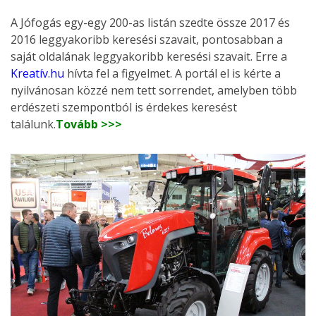
A Jófogás egy-egy 200-as listán szedte össze 2017 és
2016 leggyakoribb keresési szavait, pontosabban a
saját oldalának leggyakoribb keresési szavait. Erre a
Kreatív.hu
hívta fel a figyelmet. A portál el is kérte a
nyilvánosan közzé nem tett sorrendet, amelyben több
erdészeti szempontból is érdekes keresést
találunk.
Tovább >>>