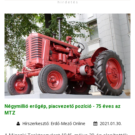
h i r d e t é s
Négymillió erőgép, piacvezető pozíció - 75 éves az
MTZ
Hírszerkesztő: Erdő-Mező Online
2021.01.30.