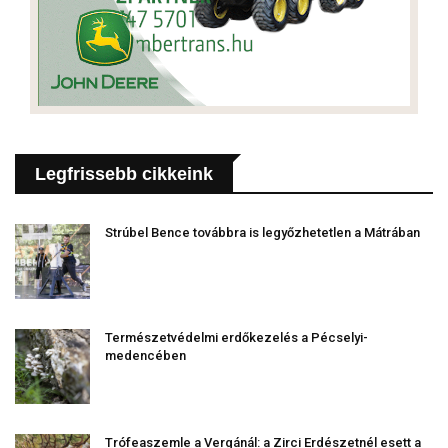
Legfrissebb cikkeink
Strúbel Bence továbbra is legyőzhetetlen a Mátrában
Természetvédelmi erdőkezelés a Pécselyi-
medencében
Trófeaszemle a Vergánál: a Zirci Erdészetnél esett a