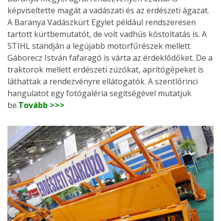
képviseltette magát a vadászati és az erdészeti ágazat.
A Baranya Vadászkürt Egylet például rendszeresen
tartott kürtbemutatót, de volt vadhús kóstoltatás is. A
STIHL standján a legújabb motorfűrészek mellett
Gáborecz István fafaragó is várta az érdeklődőket. De a
traktorok mellett erdészeti zúzókat, aprítógépeket is
láthattak a rendezvényre ellátogatók. A szentlőrinci
hangulatot egy fotógaléria segítségével mutatjuk
be.
Tovább >>>