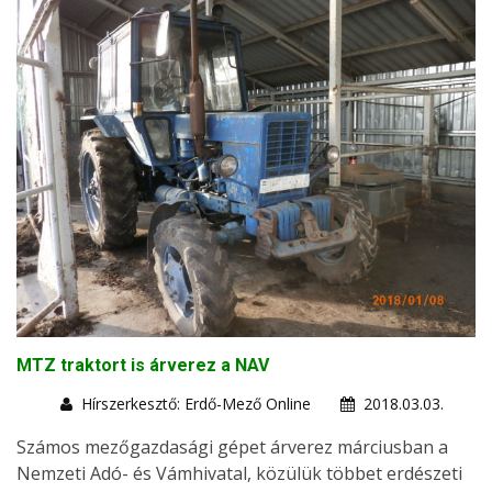
MTZ traktort is árverez a NAV
Hírszerkesztő: Erdő-Mező Online
2018.03.03.
Számos mezőgazdasági gépet árverez márciusban a
Nemzeti Adó- és Vámhivatal, közülük többet erdészeti