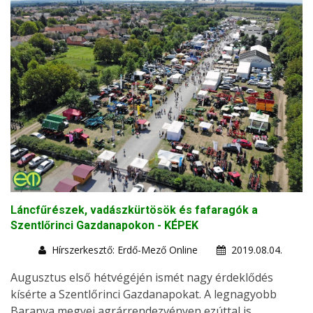
Láncfűrészek, vadászkürtösök és fafaragók a
Szentlőrinci Gazdanapokon - KÉPEK
Hírszerkesztő: Erdő-Mező Online
2019.08.04.
Augusztus első hétvégéjén ismét nagy érdeklődés
kísérte a Szentlőrinci Gazdanapokat. A legnagyobb
Baranya megyei agrárrendezvényen ezúttal is