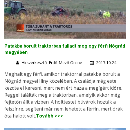
Patakba borult traktorban fulladt meg egy férfi Nógrád
megyében
Hírszerkesztő: Erdő-Mező Online
2017.10.24.
Meghalt egy férfi, amikor traktorral patakba borult a
Nógrád megyei Iliny közelében. A családja még este
kezdte el keresni, mert nem ért haza a megígért időre.
Reggel találták meg a traktorban, amelyik akkor még
fejtetőn állt a vízben. A holttestet búvárok hozták a
felszínre, segíteni már nem lehetett a férfin, mert órák
óta halott volt.
Tovább >>>