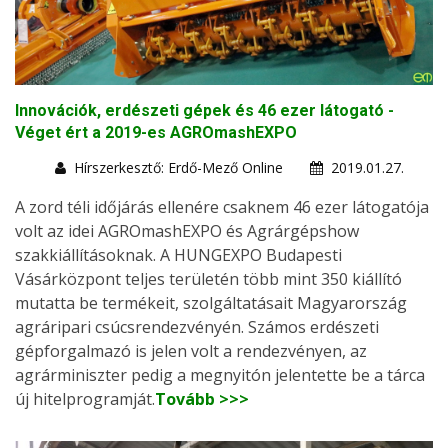
Innovációk, erdészeti gépek és 46 ezer látogató -
Véget ért a 2019-es AGROmashEXPO
Hírszerkesztő: Erdő-Mező Online
2019.01.27.
A zord téli időjárás ellenére csaknem 46 ezer látogatója
volt az idei AGROmashEXPO és Agrárgépshow
szakkiállításoknak. A HUNGEXPO Budapesti
Vásárközpont teljes területén több mint 350 kiállító
mutatta be termékeit, szolgáltatásait Magyarország
agráripari csúcsrendezvényén. Számos erdészeti
gépforgalmazó is jelen volt a rendezvényen, az
agrárminiszter pedig a megnyitón jelentette be a tárca
új hitelprogramját.
Tovább >>>