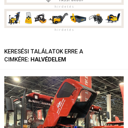
h i r d e t é s
h i r d e t é s
KERESÉSI TALÁLATOK ERRE A
CIMKÉRE:
HALVÉDELEM