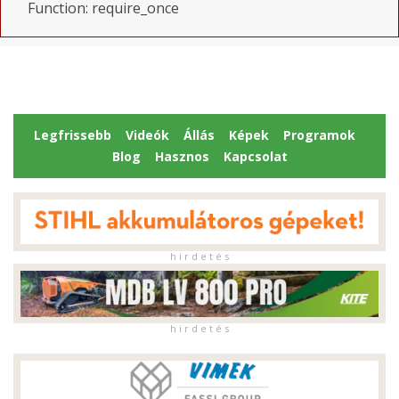
Function: require_once
Legfrissebb
Videók
Állás
Képek
Programok
Blog
Hasznos
Kapcsolat
h i r d e t é s
h i r d e t é s