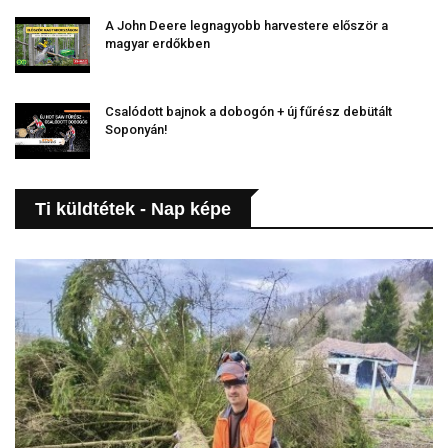
A John Deere legnagyobb harvestere először a
magyar erdőkben
Csalódott bajnok a dobogón + új fűrész debütált
Soponyán!
Ti küldtétek - Nap képe