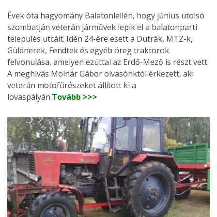
Évek óta hagyomány Balatonlellén, hogy június utolsó
szombatján veterán járművek lepik el a balatonparti
település utcáit. Idén 24-ére esett a Dutrák, MTZ-k,
Güldnerek, Fendtek és egyéb öreg traktorok
felvonulása, amelyen ezúttal az Erdő-Mező is részt vett.
A meghívás Molnár Gábor olvasónktól érkezett, aki
veterán motofűrészeket állított ki a
lovaspályán.
Tovább >>>