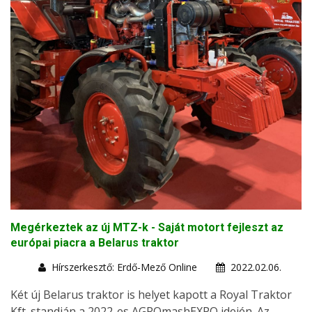
Megérkeztek az új MTZ-k - Saját motort fejleszt az
európai piacra a Belarus traktor
Hírszerkesztő: Erdő-Mező Online
2022.02.06.
Két új Belarus traktor is helyet kapott a Royal Traktor
Kft. standján a 2022-es AGROmashEXPO idején. Az