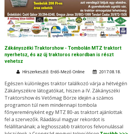
Zákányszéki Traktorshow - Tombolán MTZ traktort
nyerhetsz, és az új traktoros rekordban is részt
vehetsz
Hírszerkesztő: Erdő-Mező Online
2017.08.18.
Egészen különleges traktor találkozó várja a hétvégén
Zákányszékre látogatókat, hiszen a IV. Zákányszéki
Traktorshow és Vetőmag Börze idején a számos
programon túl nem mindennapi tombola
főnyereményként egy MTZ 80-as traktort ajánlottak
fel a szervezők. Ráadásul magyar rekordot is
felállítanának; a leghosszabb traktoros felvonulással
készülnek a Csongrád megyei településen.
Tovább >>>