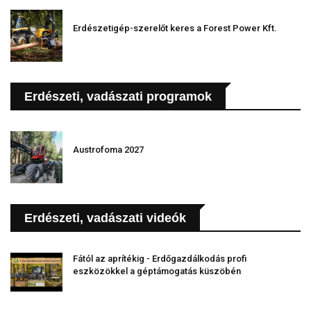
Erdészetigép-szerelőt keres a Forest Power Kft.
Erdészeti, vadászati programok
Austrofoma 2027
Erdészeti, vadászati videók
Fától az aprítékig - Erdőgazdálkodás profi
eszközökkel a géptámogatás küszöbén