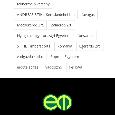
fakitermelő verseny
ANDREAS STIHL Kereskedelmi Kft.
favágás
Mecsekerdő Zrt.
Zalaerdő Zrt.
Nyugat-magyarországi Egyetem
forwarder
STIHL Timbersports
Románia
Egererdő Zrt.
vadgazdálkodás
Soproni Egyetem
erdőtelepítés
vaddisznó
FeHoVa