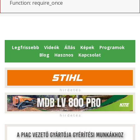
Function: require_once
Legfrissebb
Videók
Állás
Képek
Programok
Blog
Hasznos
Kapcsolat
h i r d e t é s
h i r d e t é s