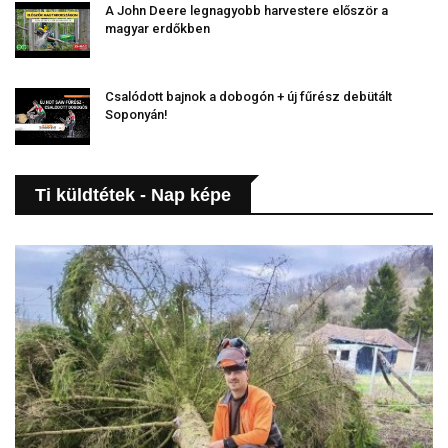
A John Deere legnagyobb harvestere először a
magyar erdőkben
Csalódott bajnok a dobogón + új fűrész debütált
Soponyán!
Ti küldtétek - Nap képe