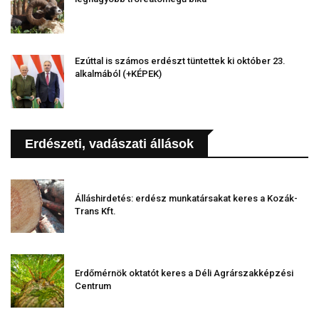
Ezúttal is számos erdészt tüntettek ki október 23.
alkalmából (+KÉPEK)
Erdészeti, vadászati állások
Álláshirdetés: erdész munkatársakat keres a Kozák-
Trans Kft.
Erdőmérnök oktatót keres a Déli Agrárszakképzési
Centrum