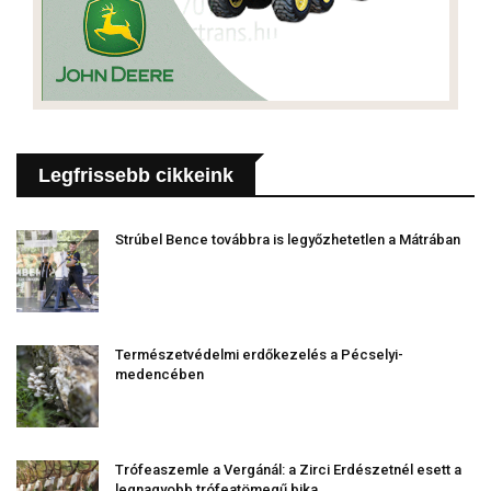
Legfrissebb cikkeink
Strúbel Bence továbbra is legyőzhetetlen a Mátrában
Természetvédelmi erdőkezelés a Pécselyi-
medencében
Trófeaszemle a Vergánál: a Zirci Erdészetnél esett a
legnagyobb trófeatömegű bika