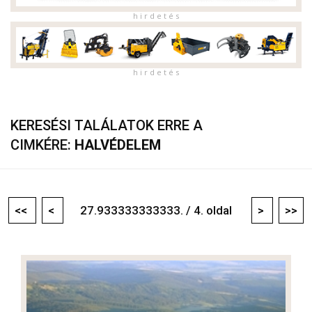
h i r d e t é s
h i r d e t é s
KERESÉSI TALÁLATOK ERRE A
CIMKÉRE:
HALVÉDELEM
<<
<
27.933333333333. / 4. oldal
>
>>