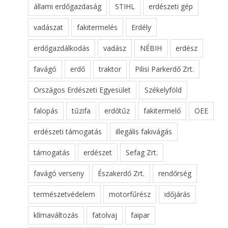
állami erdőgazdaság
STIHL
erdészeti gép
vadászat
fakitermelés
Erdély
erdőgazdálkodás
vadász
NÉBIH
erdész
favágó
erdő
traktor
Pilisi Parkerdő Zrt.
Országos Erdészeti Egyesület
Székelyföld
falopás
tűzifa
erdőtűz
fakitermelő
OEE
erdészeti támogatás
illegális fakivágás
támogatás
erdészet
Sefag Zrt.
favágó verseny
Északerdő Zrt.
rendőrség
természetvédelem
motorfűrész
időjárás
klímaváltozás
fatolvaj
faipar