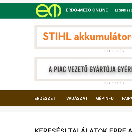
ERDŐ-MEZŐ ONLINE
LEGFRISS
h i r d e t é s
h i r d e t é s
ERDÉSZET
VADÁSZAT
GÉPINFO
FAIP
OLVASNIVALÓ
KERESÉSI TALÁLATOK ERRE 