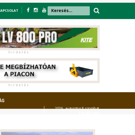
KAPCSOLAT
h i r d e t é s
h i r d e t é s
ÁG
2026. augusztus 8. szombat,
László
napja