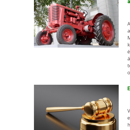
A
a
M
k
é
á
t
o
E
V
e
h