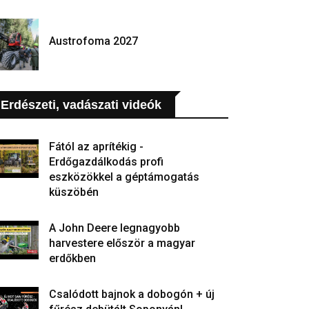
Austrofoma 2027
Erdészeti, vadászati videók
Fától az aprítékig -
Erdőgazdálkodás profi
eszközökkel a géptámogatás
küszöbén
A John Deere legnagyobb
harvestere először a magyar
erdőkben
Csalódott bajnok a dobogón + új