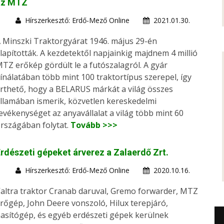
az MTZ
Hírszerkesztő: Erdő-Mező Online
2021.01.30.
 Minszki Traktorgyárat 1946. május 29-én
lapították. A kezdetektől napjainkig majdnem 4 millió
TZ erőkép gördült le a futószalagról. A gyár
ínálatában több mint 100 traktortípus szerepel, így
rthető, hogy a BELARUS márkát a világ összes
llamában ismerik, közvetlen kereskedelmi
evékenységet az anyavállalat a világ több mint 60
rszágában folytat.
Tovább >>>
rdészeti gépeket árverez a Zalaerdő Zrt.
Hírszerkesztő: Erdő-Mező Online
2020.10.16.
altra traktor Cranab daruval, Gremo forwarder, MTZ
rőgép, John Deere vonszoló, Hilux terepjáró,
asítógép, és egyéb erdészeti gépek kerülnek