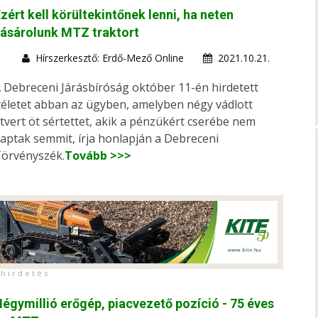
zért kell körültekintőnek lenni, ha neten
ásárolunk MTZ traktort
Hírszerkesztő: Erdő-Mező Online
2021.10.21.
 Debreceni Járásbíróság október 11-én hirdetett
téletet abban az ügyben, amelyben négy vádlott
tvert öt sértettet, akik a pénzükért cserébe nem
aptak semmit, írja honlapján a Debreceni
örvényszék.
Tovább >>>
h i r d e t é s
égymillió erőgép, piacvezető pozíció - 75 éves