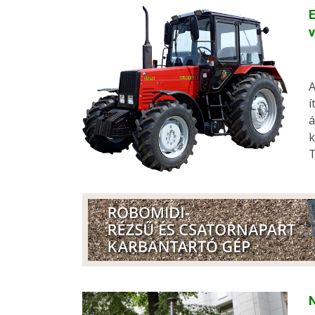
E
v
A
í
á
k
T
N