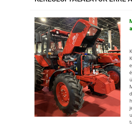
M
a
K
K
e
é
ü
M
d
h
j
u
t