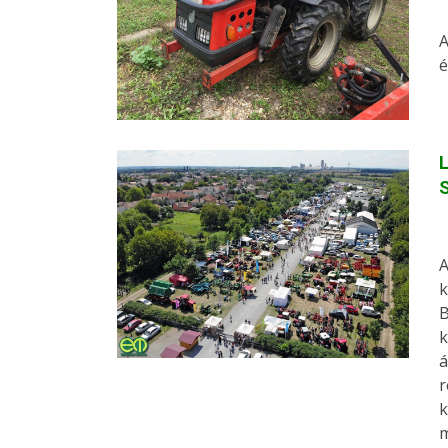
A
é
L
A
k
B
k
á
r
k
m