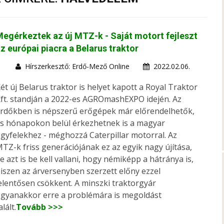
egérkeztek az új MTZ-k - Saját motort fejleszt
z európai piacra a Belarus traktor
Hírszerkesztő: Erdő-Mező Online
2022.02.06.
ét új Belarus traktor is helyet kapott a Royal Traktor
ft. standján a 2022-es AGROmashEXPO idején. Az
rdőkben is népszerű erőgépek már előrendelhetők,
s hónapokon belül érkezhetnek is a magyar
gyfelekhez - méghozzá Caterpillar motorral. Az
TZ-k friss generációjának ez az egyik nagy újítása,
e azt is be kell vallani, hogy némiképp a hátránya is,
iszen az árversenyben szerzett előny ezzel
elentősen csökkent. A minszki traktorgyár
gyanakkor erre a problémára is megoldást
alált.
Tovább >>>