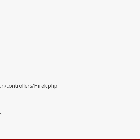
on/controllers/Hirek.php
p