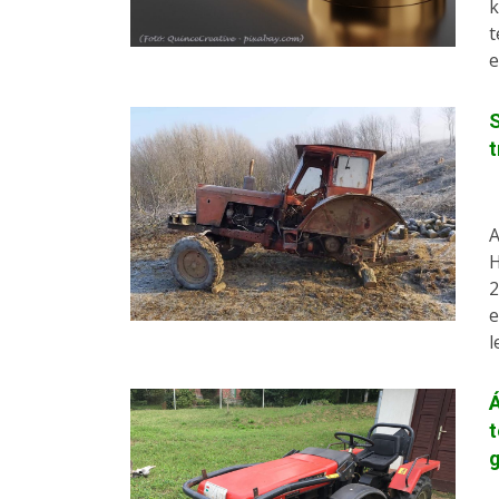
k
t
e
S
t
A
H
2
e
l
Á
t