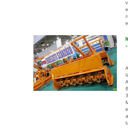
v
e
r
e
I
A
l
A
B
3
M
e
a
t