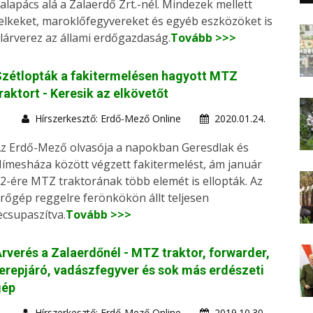
alapács alá a Zalaerdő Zrt.-nél. Mindezek mellett
elkeket, maroklőfegyvereket és egyéb eszközöket is
lárverez az állami erdőgazdaság.
Tovább >>>
zétlopták a fakitermelésen hagyott MTZ
raktort - Keresik az elkövetőt
Hírszerkesztő: Erdő-Mező Online
2020.01.24.
z Erdő-Mező olvasója a napokban Geresdlak és
ímesháza között végzett fakitermelést, ám január
2-ére MTZ traktorának több elemét is ellopták. Az
rőgép reggelre ferönkökön állt teljesen
ecsupaszítva.
Tovább >>>
rverés a Zalaerdőnél - MTZ traktor, forwarder,
erepjáró, vadászfegyver és sok más erdészeti
gép
Hírszerkesztő: Erdő-Mező Online
2019.10.30.