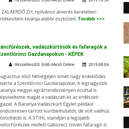
 ZALAERDŐ Zrt. nyilvános árverés keretében
rtékesíteni kívánja alábbi eszközeit.
Tovább >>>
áncfűrészek, vadászkürtösök és fafaragók a
Szentlőrinci Gazdanapokon - KÉPEK
Hírszerkesztő: Erdő-Mező Online
2019.08.04.
ugusztus első hétvégéjén ismét nagy érdeklődés
ísérte a Szentlőrinci Gazdanapokat. A legnagyobb
aranya megyei agrárrendezvényen ezúttal is
épviseltette magát a vadászati és az erdészeti
gazat. A Baranya Vadászkürt Egylet például
endszeresen tartott kürtbemutatót, de volt vadhús
óstoltatás is. A STIHL standján a legújabb
otorfűrészek mellett Gáborecz István fafaragó is