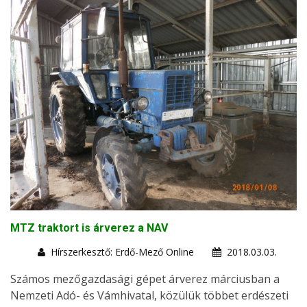
MTZ traktort is árverez a NAV
Hírszerkesztő: Erdő-Mező Online
2018.03.03.
Számos mezőgazdasági gépet árverez márciusban a
Nemzeti Adó- és Vámhivatal, közülük többet erdészeti