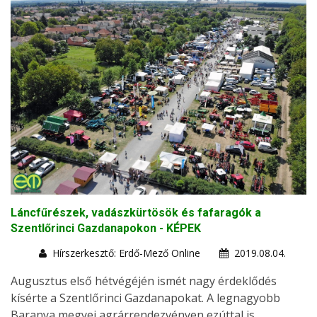
Láncfűrészek, vadászkürtösök és fafaragók a
Szentlőrinci Gazdanapokon - KÉPEK
Hírszerkesztő: Erdő-Mező Online
2019.08.04.
Augusztus első hétvégéjén ismét nagy érdeklődés
kísérte a Szentlőrinci Gazdanapokat. A legnagyobb
Baranya megyei agrárrendezvényen ezúttal is