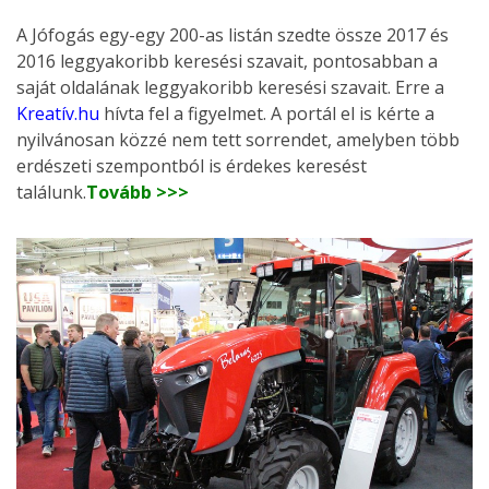
A Jófogás egy-egy 200-as listán szedte össze 2017 és
2016 leggyakoribb keresési szavait, pontosabban a
saját oldalának leggyakoribb keresési szavait. Erre a
Kreatív.hu
hívta fel a figyelmet. A portál el is kérte a
nyilvánosan közzé nem tett sorrendet, amelyben több
erdészeti szempontból is érdekes keresést
találunk.
Tovább >>>