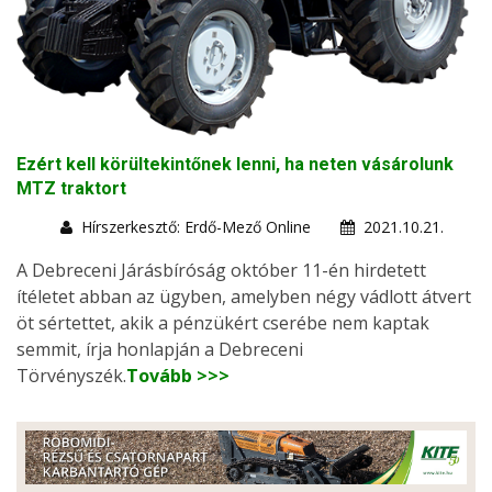
Ezért kell körültekintőnek lenni, ha neten vásárolunk
MTZ traktort
Hírszerkesztő: Erdő-Mező Online
2021.10.21.
A Debreceni Járásbíróság október 11-én hirdetett
ítéletet abban az ügyben, amelyben négy vádlott átvert
öt sértettet, akik a pénzükért cserébe nem kaptak
semmit, írja honlapján a Debreceni
Törvényszék.
Tovább >>>