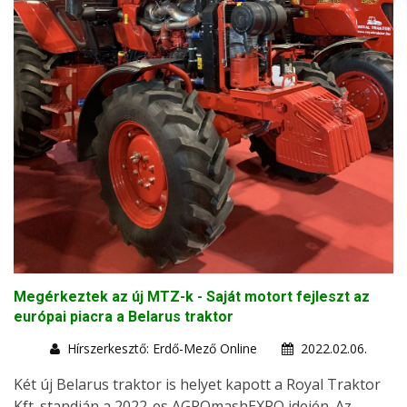
Megérkeztek az új MTZ-k - Saját motort fejleszt az
európai piacra a Belarus traktor
Hírszerkesztő: Erdő-Mező Online
2022.02.06.
Két új Belarus traktor is helyet kapott a Royal Traktor
Kft. standján a 2022-es AGROmashEXPO idején. Az