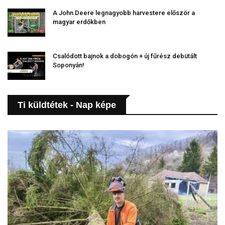
A John Deere legnagyobb harvestere először a
magyar erdőkben
Csalódott bajnok a dobogón + új fűrész debütált
Soponyán!
Ti küldtétek - Nap képe