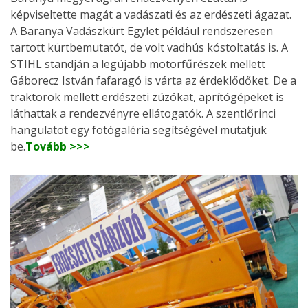
képviseltette magát a vadászati és az erdészeti ágazat.
A Baranya Vadászkürt Egylet például rendszeresen
tartott kürtbemutatót, de volt vadhús kóstoltatás is. A
STIHL standján a legújabb motorfűrészek mellett
Gáborecz István fafaragó is várta az érdeklődőket. De a
traktorok mellett erdészeti zúzókat, aprítógépeket is
láthattak a rendezvényre ellátogatók. A szentlőrinci
hangulatot egy fotógaléria segítségével mutatjuk
be.
Tovább >>>