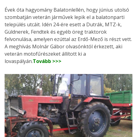
Évek óta hagyomány Balatonlellén, hogy június utolsó
szombatján veterán járművek lepik el a balatonparti
település utcáit. Idén 24-ére esett a Dutrák, MTZ-k,
Güldnerek, Fendtek és egyéb öreg traktorok
felvonulása, amelyen ezúttal az Erdő-Mező is részt vett.
A meghívás Molnár Gábor olvasónktól érkezett, aki
veterán motofűrészeket állított ki a
lovaspályán.
Tovább >>>