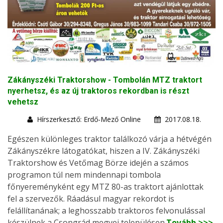
Zákányszéki Traktorshow - Tombolán MTZ traktort
nyerhetsz, és az új traktoros rekordban is részt
vehetsz
Hírszerkesztő: Erdő-Mező Online
2017.08.18.
Egészen különleges traktor találkozó várja a hétvégén
Zákányszékre látogatókat, hiszen a IV. Zákányszéki
Traktorshow és Vetőmag Börze idején a számos
programon túl nem mindennapi tombola
főnyereményként egy MTZ 80-as traktort ajánlottak
fel a szervezők. Ráadásul magyar rekordot is
felállítanának; a leghosszabb traktoros felvonulással
készülnek a Csongrád megyei településen.
Tovább >>>