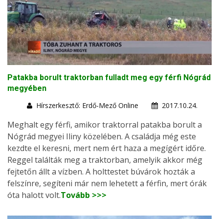
Patakba borult traktorban fulladt meg egy férfi Nógrád
megyében
Hírszerkesztő: Erdő-Mező Online
2017.10.24.
Meghalt egy férfi, amikor traktorral patakba borult a
Nógrád megyei Iliny közelében. A családja még este
kezdte el keresni, mert nem ért haza a megígért időre.
Reggel találták meg a traktorban, amelyik akkor még
fejtetőn állt a vízben. A holttestet búvárok hozták a
felszínre, segíteni már nem lehetett a férfin, mert órák
óta halott volt.
Tovább >>>