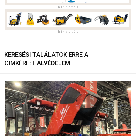
h i r d e t é s
h i r d e t é s
KERESÉSI TALÁLATOK ERRE A
CIMKÉRE:
HALVÉDELEM