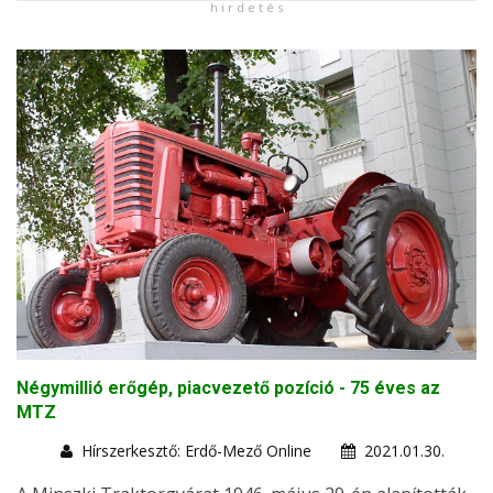
h i r d e t é s
Négymillió erőgép, piacvezető pozíció - 75 éves az
MTZ
Hírszerkesztő: Erdő-Mező Online
2021.01.30.