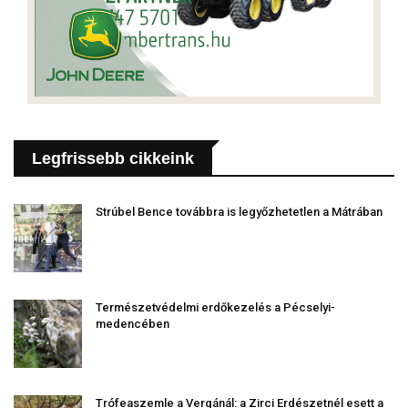
Legfrissebb cikkeink
Strúbel Bence továbbra is legyőzhetetlen a Mátrában
Természetvédelmi erdőkezelés a Pécselyi-
medencében
Trófeaszemle a Vergánál: a Zirci Erdészetnél esett a