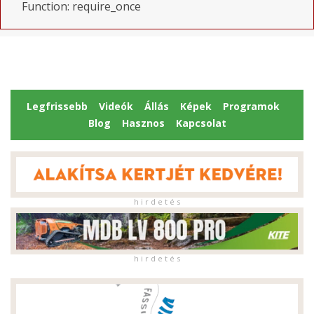
Function: require_once
Legfrissebb
Videók
Állás
Képek
Programok
Blog
Hasznos
Kapcsolat
h i r d e t é s
h i r d e t é s