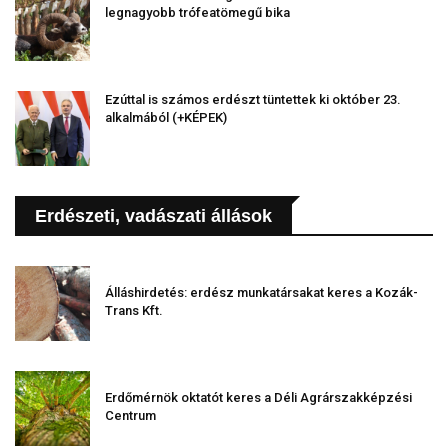
legnagyobb trófeatömegű bika
Ezúttal is számos erdészt tüntettek ki október 23.
alkalmából (+KÉPEK)
Erdészeti, vadászati állások
Álláshirdetés: erdész munkatársakat keres a Kozák-
Trans Kft.
Erdőmérnök oktatót keres a Déli Agrárszakképzési
Centrum