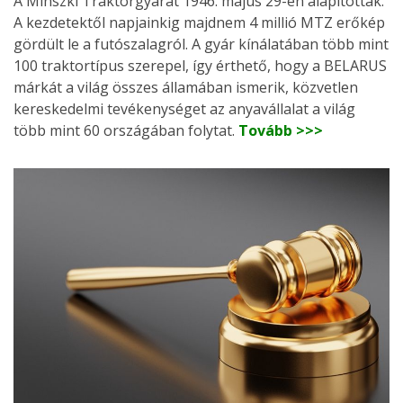
A Minszki Traktorgyárat 1946. május 29-én alapították.
A kezdetektől napjainkig majdnem 4 millió MTZ erőkép
gördült le a futószalagról. A gyár kínálatában több mint
100 traktortípus szerepel, így érthető, hogy a BELARUS
márkát a világ összes államában ismerik, közvetlen
kereskedelmi tevékenységet az anyavállalat a világ
több mint 60 országában folytat.
Tovább >>>