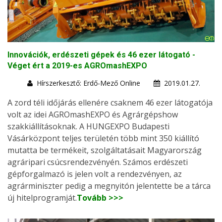
Innovációk, erdészeti gépek és 46 ezer látogató -
Véget ért a 2019-es AGROmashEXPO
Hírszerkesztő: Erdő-Mező Online
2019.01.27.
A zord téli időjárás ellenére csaknem 46 ezer látogatója
volt az idei AGROmashEXPO és Agrárgépshow
szakkiállításoknak. A HUNGEXPO Budapesti
Vásárközpont teljes területén több mint 350 kiállító
mutatta be termékeit, szolgáltatásait Magyarország
agráripari csúcsrendezvényén. Számos erdészeti
gépforgalmazó is jelen volt a rendezvényen, az
agrárminiszter pedig a megnyitón jelentette be a tárca
új hitelprogramját.
Tovább >>>