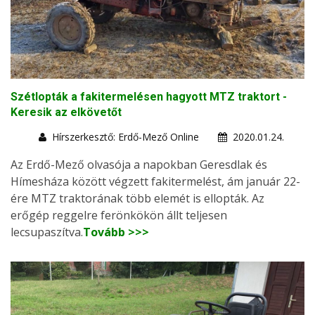
Szétlopták a fakitermelésen hagyott MTZ traktort -
Keresik az elkövetőt
Hírszerkesztő: Erdő-Mező Online
2020.01.24.
Az Erdő-Mező olvasója a napokban Geresdlak és
Hímesháza között végzett fakitermelést, ám január 22-
ére MTZ traktorának több elemét is ellopták. Az
erőgép reggelre ferönkökön állt teljesen
lecsupaszítva.
Tovább >>>