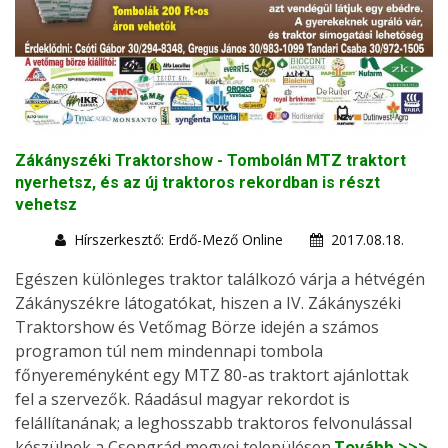
Zákányszéki Traktorshow - Tombolán MTZ traktort
nyerhetsz, és az új traktoros rekordban is részt
vehetsz
Hírszerkesztő: Erdő-Mező Online
2017.08.18.
Egészen különleges traktor találkozó várja a hétvégén
Zákányszékre látogatókat, hiszen a IV. Zákányszéki
Traktorshow és Vetőmag Börze idején a számos
programon túl nem mindennapi tombola
főnyereményként egy MTZ 80-as traktort ajánlottak
fel a szervezők. Ráadásul magyar rekordot is
felállítanának; a leghosszabb traktoros felvonulással
készülnek a Csongrád megyei településen.
Tovább >>>