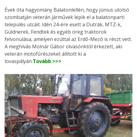
Évek óta hagyomány Balatonlellén, hogy június utolsó
szombatján veterán járművek lepik el a balatonparti
település utcáit. Idén 24-ére esett a Dutrák, MTZ-k,
Güldnerek, Fendtek és egyéb öreg traktorok
felvonulása, amelyen ezúttal az Erdő-Mező is részt vett.
A meghívás Molnár Gábor olvasónktól érkezett, aki
veterán motofűrészeket állított ki a
lovaspályán.
Tovább >>>