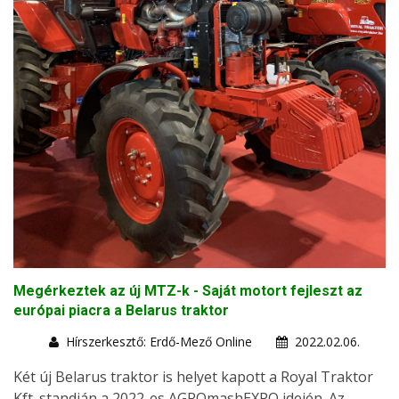
Megérkeztek az új MTZ-k - Saját motort fejleszt az
európai piacra a Belarus traktor
Hírszerkesztő: Erdő-Mező Online
2022.02.06.
Két új Belarus traktor is helyet kapott a Royal Traktor
Kft. standján a 2022-es AGROmashEXPO idején. Az