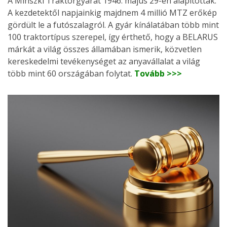
A Minszki Traktorgyárat 1946. május 29-én alapították.
A kezdetektől napjainkig majdnem 4 millió MTZ erőkép
gördült le a futószalagról. A gyár kínálatában több mint
100 traktortípus szerepel, így érthető, hogy a BELARUS
márkát a világ összes államában ismerik, közvetlen
kereskedelmi tevékenységet az anyavállalat a világ
több mint 60 országában folytat.
Tovább >>>