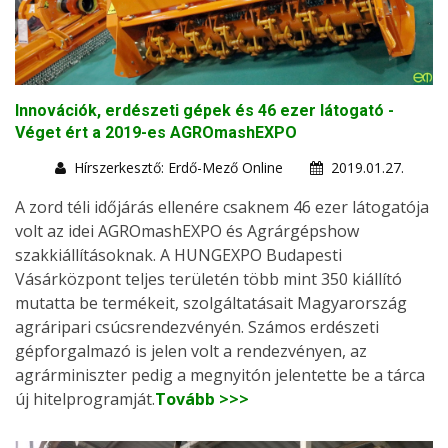
Innovációk, erdészeti gépek és 46 ezer látogató -
Véget ért a 2019-es AGROmashEXPO
Hírszerkesztő: Erdő-Mező Online
2019.01.27.
A zord téli időjárás ellenére csaknem 46 ezer látogatója
volt az idei AGROmashEXPO és Agrárgépshow
szakkiállításoknak. A HUNGEXPO Budapesti
Vásárközpont teljes területén több mint 350 kiállító
mutatta be termékeit, szolgáltatásait Magyarország
agráripari csúcsrendezvényén. Számos erdészeti
gépforgalmazó is jelen volt a rendezvényen, az
agrárminiszter pedig a megnyitón jelentette be a tárca
új hitelprogramját.
Tovább >>>