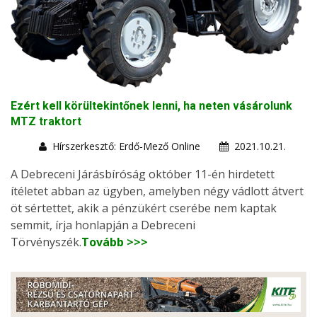
Ezért kell körültekintőnek lenni, ha neten vásárolunk
MTZ traktort
Hírszerkesztő: Erdő-Mező Online
2021.10.21.
A Debreceni Járásbíróság október 11-én hirdetett
ítéletet abban az ügyben, amelyben négy vádlott átvert
öt sértettet, akik a pénzükért cserébe nem kaptak
semmit, írja honlapján a Debreceni
Törvényszék.
Tovább >>>