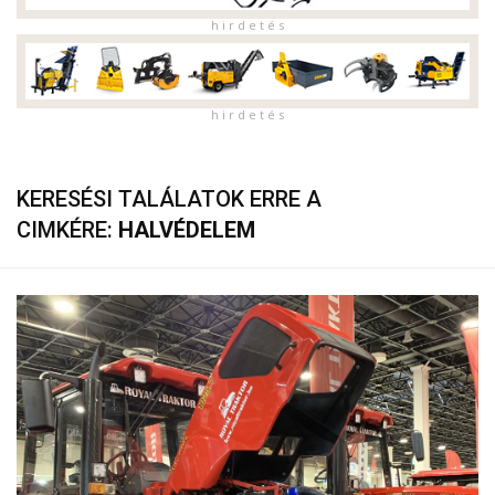
h i r d e t é s
h i r d e t é s
KERESÉSI TALÁLATOK ERRE A
CIMKÉRE:
HALVÉDELEM