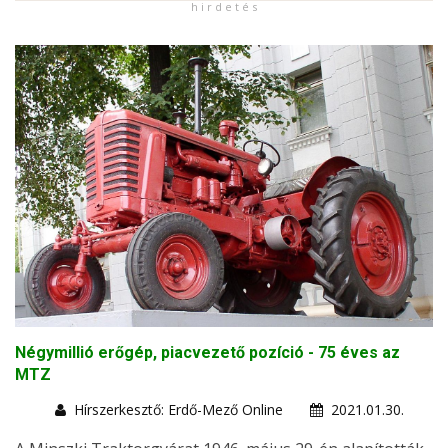
h i r d e t é s
Négymillió erőgép, piacvezető pozíció - 75 éves az
MTZ
Hírszerkesztő: Erdő-Mező Online
2021.01.30.