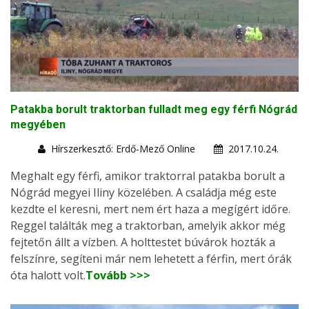
Patakba borult traktorban fulladt meg egy férfi Nógrád
megyében
Hírszerkesztő: Erdő-Mező Online
2017.10.24.
Meghalt egy férfi, amikor traktorral patakba borult a
Nógrád megyei Iliny közelében. A családja még este
kezdte el keresni, mert nem ért haza a megígért időre.
Reggel találták meg a traktorban, amelyik akkor még
fejtetőn állt a vízben. A holttestet búvárok hozták a
felszínre, segíteni már nem lehetett a férfin, mert órák
óta halott volt.
Tovább >>>