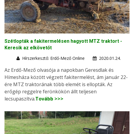
Szétlopták a fakitermelésen hagyott MTZ traktort -
Keresik az elkövetőt
Hírszerkesztő: Erdő-Mező Online
2020.01.24.
Az Erdő-Mező olvasója a napokban Geresdlak és
Hímesháza között végzett fakitermelést, ám január 22-
ére MTZ traktorának több elemét is ellopták. Az
erőgép reggelre ferönkökön állt teljesen
lecsupaszítva.
Tovább >>>