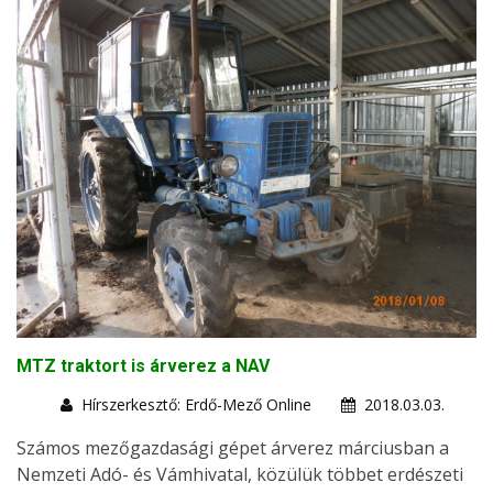
MTZ traktort is árverez a NAV
Hírszerkesztő: Erdő-Mező Online
2018.03.03.
Számos mezőgazdasági gépet árverez márciusban a
Nemzeti Adó- és Vámhivatal, közülük többet erdészeti