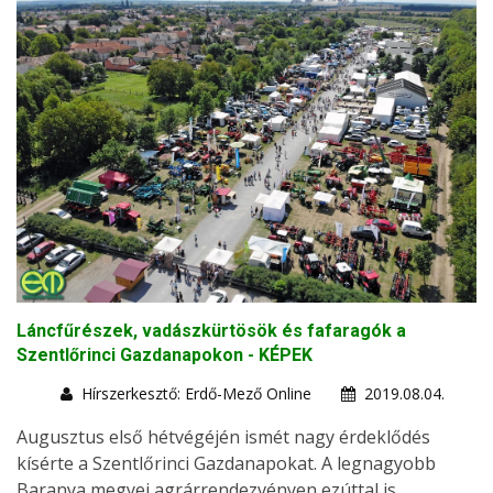
Láncfűrészek, vadászkürtösök és fafaragók a
Szentlőrinci Gazdanapokon - KÉPEK
Hírszerkesztő: Erdő-Mező Online
2019.08.04.
Augusztus első hétvégéjén ismét nagy érdeklődés
kísérte a Szentlőrinci Gazdanapokat. A legnagyobb
Baranya megyei agrárrendezvényen ezúttal is