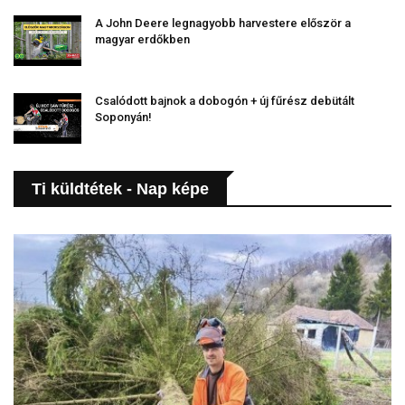
A John Deere legnagyobb harvestere először a
magyar erdőkben
Csalódott bajnok a dobogón + új fűrész debütált
Soponyán!
Ti küldtétek - Nap képe