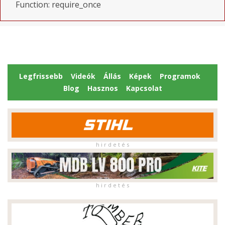
Function: require_once
Legfrissebb
Videók
Állás
Képek
Programok
Blog
Hasznos
Kapcsolat
h i r d e t é s
h i r d e t é s