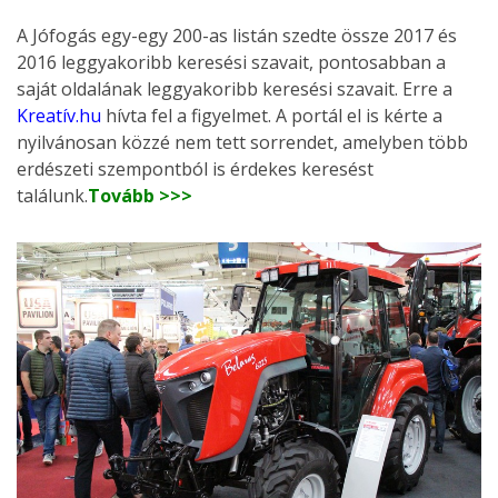
A Jófogás egy-egy 200-as listán szedte össze 2017 és
2016 leggyakoribb keresési szavait, pontosabban a
saját oldalának leggyakoribb keresési szavait. Erre a
Kreatív.hu
hívta fel a figyelmet. A portál el is kérte a
nyilvánosan közzé nem tett sorrendet, amelyben több
erdészeti szempontból is érdekes keresést
találunk.
Tovább >>>