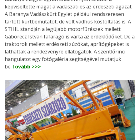
képviseltette magát a vadászati és az erdészeti ágazat.
A Baranya Vadászkürt Egylet például rendszeresen
tartott kürtbemutatót, de volt vadhús kóstoltatás is. A
STIHL standján a legújabb motorfűrészek mellett
Gáborecz István fafaragó is várta az érdeklődőket. De a
traktorok mellett erdészeti zúzókat, aprítógépeket is
láthattak a rendezvényre ellátogatók. A szentlőrinci
hangulatot egy fotógaléria segítségével mutatjuk
be.
Tovább >>>