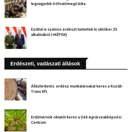
legnagyobb trófeatömegű bika
Ezúttal is számos erdészt tüntettek ki október 23.
alkalmából (+KÉPEK)
Erdészeti, vadászati állások
Álláshirdetés: erdész munkatársakat keres a Kozák-
Trans Kft.
Erdőmérnök oktatót keres a Déli Agrárszakképzési
Centrum