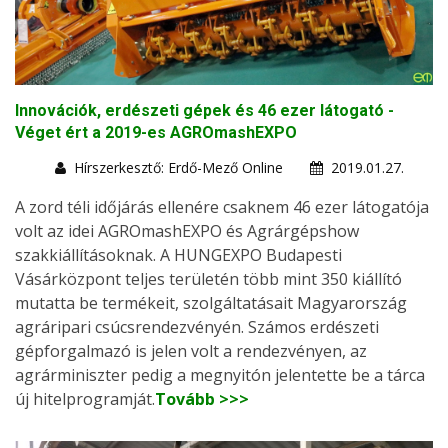
Innovációk, erdészeti gépek és 46 ezer látogató -
Véget ért a 2019-es AGROmashEXPO
Hírszerkesztő: Erdő-Mező Online
2019.01.27.
A zord téli időjárás ellenére csaknem 46 ezer látogatója
volt az idei AGROmashEXPO és Agrárgépshow
szakkiállításoknak. A HUNGEXPO Budapesti
Vásárközpont teljes területén több mint 350 kiállító
mutatta be termékeit, szolgáltatásait Magyarország
agráripari csúcsrendezvényén. Számos erdészeti
gépforgalmazó is jelen volt a rendezvényen, az
agrárminiszter pedig a megnyitón jelentette be a tárca
új hitelprogramját.
Tovább >>>