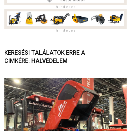
h i r d e t é s
h i r d e t é s
KERESÉSI TALÁLATOK ERRE A
CIMKÉRE:
HALVÉDELEM