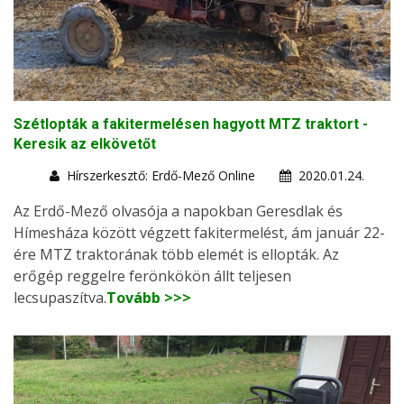
Szétlopták a fakitermelésen hagyott MTZ traktort -
Keresik az elkövetőt
Hírszerkesztő: Erdő-Mező Online
2020.01.24.
Az Erdő-Mező olvasója a napokban Geresdlak és
Hímesháza között végzett fakitermelést, ám január 22-
ére MTZ traktorának több elemét is ellopták. Az
erőgép reggelre ferönkökön állt teljesen
lecsupaszítva.
Tovább >>>