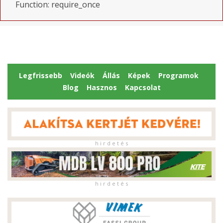
Function: require_once
Legfrissebb
Videók
Állás
Képek
Programok
Blog
Hasznos
Kapcsolat
h i r d e t é s
h i r d e t é s