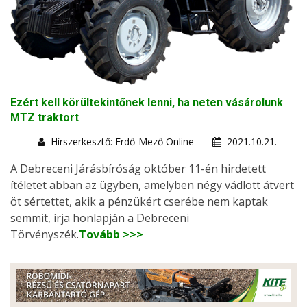
Ezért kell körültekintőnek lenni, ha neten vásárolunk
MTZ traktort
Hírszerkesztő: Erdő-Mező Online
2021.10.21.
A Debreceni Járásbíróság október 11-én hirdetett
ítéletet abban az ügyben, amelyben négy vádlott átvert
öt sértettet, akik a pénzükért cserébe nem kaptak
semmit, írja honlapján a Debreceni
Törvényszék.
Tovább >>>