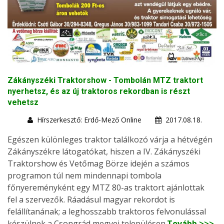
Zákányszéki Traktorshow - Tombolán MTZ traktort
nyerhetsz, és az új traktoros rekordban is részt
vehetsz
Hírszerkesztő: Erdő-Mező Online
2017.08.18.
Egészen különleges traktor találkozó várja a hétvégén
Zákányszékre látogatókat, hiszen a IV. Zákányszéki
Traktorshow és Vetőmag Börze idején a számos
programon túl nem mindennapi tombola
főnyereményként egy MTZ 80-as traktort ajánlottak
fel a szervezők. Ráadásul magyar rekordot is
felállítanának; a leghosszabb traktoros felvonulással
készülnek a Csongrád megyei településen.
Tovább >>>