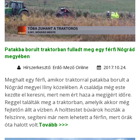
Patakba borult traktorban fulladt meg egy férfi Nógrád
megyében
Hírszerkesztő: Erdő-Mező Online
2017.10.24.
Meghalt egy férfi, amikor traktorral patakba borult a
Nógrád megyei Iliny közelében. A családja még este
kezdte el keresni, mert nem ért haza a megígért időre.
Reggel találták meg a traktorban, amelyik akkor még
fejtetőn állt a vízben. A holttestet búvárok hozták a
felszínre, segíteni már nem lehetett a férfin, mert órák
óta halott volt.
Tovább >>>