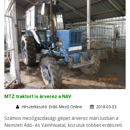
MTZ traktort is árverez a NAV
Hírszerkesztő: Erdő-Mező Online
2018.03.03.
Számos mezőgazdasági gépet árverez márciusban a
Nemzeti Adó- és Vámhivatal, közülük többet erdészeti