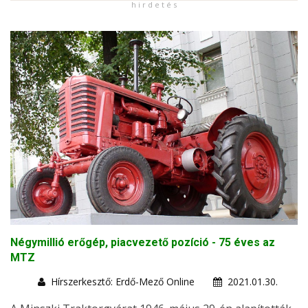
h i r d e t é s
Négymillió erőgép, piacvezető pozíció - 75 éves az
MTZ
Hírszerkesztő: Erdő-Mező Online
2021.01.30.