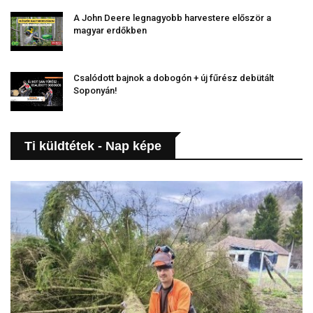
A John Deere legnagyobb harvestere először a
magyar erdőkben
Csalódott bajnok a dobogón + új fűrész debütált
Soponyán!
Ti küldtétek - Nap képe