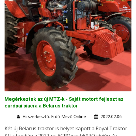
Megérkeztek az új MTZ-k - Saját motort fejleszt az
európai piacra a Belarus traktor
Hírszerkesztő: Erdő-Mező Online
2022.02.06.
Két új Belarus traktor is helyet kapott a Royal Traktor
Kft. standján a 2022-es AGROmashEXPO idején. Az