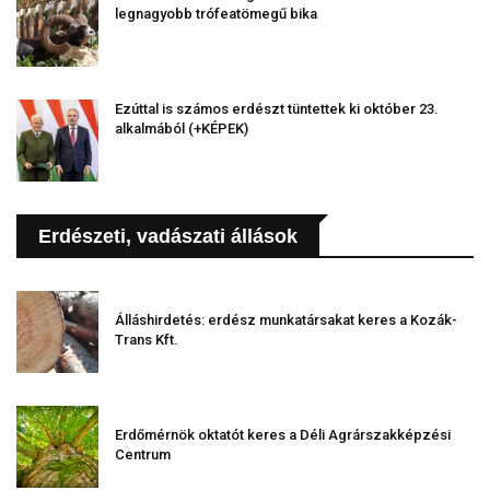
legnagyobb trófeatömegű bika
Ezúttal is számos erdészt tüntettek ki október 23.
alkalmából (+KÉPEK)
Erdészeti, vadászati állások
Álláshirdetés: erdész munkatársakat keres a Kozák-
Trans Kft.
Erdőmérnök oktatót keres a Déli Agrárszakképzési
Centrum