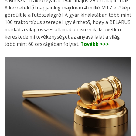
A Minszki Traktorgyárat 1946. május 29-én alapították.
A kezdetektől napjainkig majdnem 4 millió MTZ erőkép
gördült le a futószalagról. A gyár kínálatában több mint
100 traktortípus szerepel, így érthető, hogy a BELARUS
márkát a világ összes államában ismerik, közvetlen
kereskedelmi tevékenységet az anyavállalat a világ
több mint 60 országában folytat.
Tovább >>>