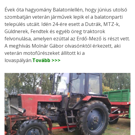
Évek óta hagyomány Balatonlellén, hogy június utolsó
szombatján veterán járművek lepik el a balatonparti
település utcáit. Idén 24-ére esett a Dutrák, MTZ-k,
Güldnerek, Fendtek és egyéb öreg traktorok
felvonulása, amelyen ezúttal az Erdő-Mező is részt vett.
A meghívás Molnár Gábor olvasónktól érkezett, aki
veterán motofűrészeket állított ki a
lovaspályán.
Tovább >>>