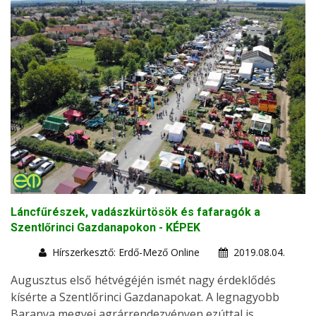
Láncfűrészek, vadászkürtösök és fafaragók a
Szentlőrinci Gazdanapokon - KÉPEK
Hírszerkesztő: Erdő-Mező Online
2019.08.04.
Augusztus első hétvégéjén ismét nagy érdeklődés
kísérte a Szentlőrinci Gazdanapokat. A legnagyobb
Baranya megyei agrárrendezvényen ezúttal is