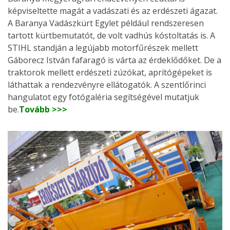
képviseltette magát a vadászati és az erdészeti ágazat.
A Baranya Vadászkürt Egylet például rendszeresen
tartott kürtbemutatót, de volt vadhús kóstoltatás is. A
STIHL standján a legújabb motorfűrészek mellett
Gáborecz István fafaragó is várta az érdeklődőket. De a
traktorok mellett erdészeti zúzókat, aprítógépeket is
láthattak a rendezvényre ellátogatók. A szentlőrinci
hangulatot egy fotógaléria segítségével mutatjuk
be.
Tovább >>>