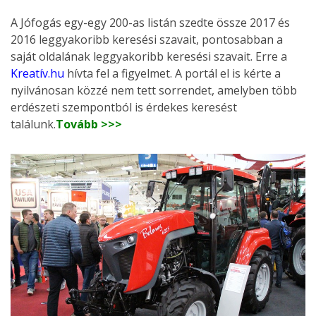
A Jófogás egy-egy 200-as listán szedte össze 2017 és
2016 leggyakoribb keresési szavait, pontosabban a
saját oldalának leggyakoribb keresési szavait. Erre a
Kreatív.hu
hívta fel a figyelmet. A portál el is kérte a
nyilvánosan közzé nem tett sorrendet, amelyben több
erdészeti szempontból is érdekes keresést
találunk.
Tovább >>>