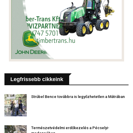
Legfrissebb cikkeink
Strúbel Bence továbbra is legyőzhetetlen a Mátrában
Természetvédelmi erdőkezelés a Pécselyi-