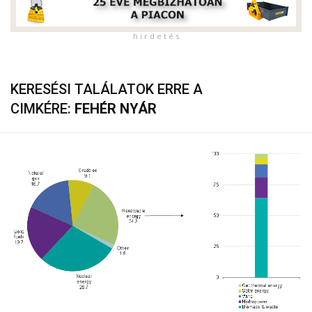
h i r d e t é s
KERESÉSI TALÁLATOK ERRE A
CIMKÉRE:
FEHÉR NYÁR