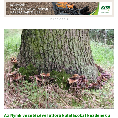
h i r d e t é s
Az NymE vezetésével úttörő kutatásokat kezdenek a