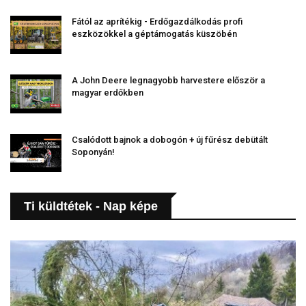
Fától az aprítékig - Erdőgazdálkodás profi
eszközökkel a géptámogatás küszöbén
A John Deere legnagyobb harvestere először a
magyar erdőkben
Csalódott bajnok a dobogón + új fűrész debütált
Soponyán!
Ti küldtétek - Nap képe