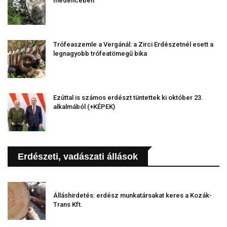
medencében
Trófeaszemle a Vergánál: a Zirci Erdészetnél esett a
legnagyobb trófeatömegű bika
Ezúttal is számos erdészt tüntettek ki október 23.
alkalmából (+KÉPEK)
Erdészeti, vadászati állások
Álláshirdetés: erdész munkatársakat keres a Kozák-
Trans Kft.