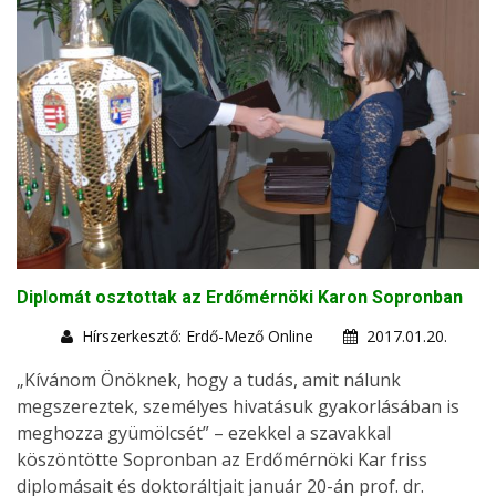
Diplomát osztottak az Erdőmérnöki Karon Sopronban
Hírszerkesztő: Erdő-Mező Online
2017.01.20.
„Kívánom Önöknek, hogy a tudás, amit nálunk
megszereztek, személyes hivatásuk gyakorlásában is
meghozza gyümölcsét” – ezekkel a szavakkal
köszöntötte Sopronban az Erdőmérnöki Kar friss
diplomásait és doktoráltjait január 20-án prof. dr.