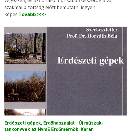
végezzen, és azt önálló munkában összefoglalva,
szakmai bizottság előtt bemutatni legyen
képes.
Tovább >>>
Erdészeti gépek, Erdőhasználat - Új műszaki
tankönyvek az NymE Erdőmérnöki Karán