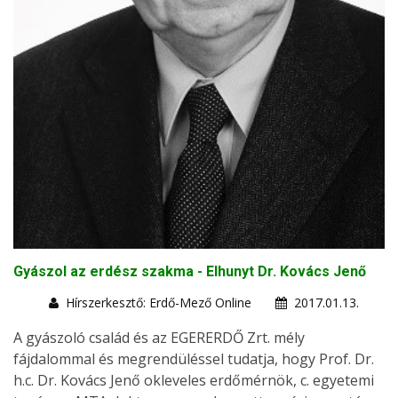
Gyászol az erdész szakma - Elhunyt Dr. Kovács Jenő
Hírszerkesztő: Erdő-Mező Online
2017.01.13.
A gyászoló család és az EGERERDŐ Zrt. mély
fájdalommal és megrendüléssel tudatja, hogy Prof. Dr.
h.c. Dr. Kovács Jenő okleveles erdőmérnök, c. egyetemi