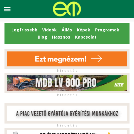
Legfrissebb
Videók
Állás
Képek
Programok
Blog
Hasznos
Kapcsolat
h i r d e t é s
h i r d e t é s
h i r d e t é s