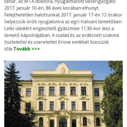
tanár, az MTA doktora, nyugalmazott vezérigazgató
2017. január 10-én, 86 éves korában elhunyt.
Felejthetetlen halottunkat 2017. január 17-én 12 órakor
helyezzük örök nyugalomra az egri Hatvani temetőben.
Lelki üdvéért engesztelő gyászmise 11.30-kor lesz a
temető kápolnájában. A család és az erdészeti szakma
tisztelettel és szeretettel őrizve emlékét búcsúzik
tőle.
Tovább >>>