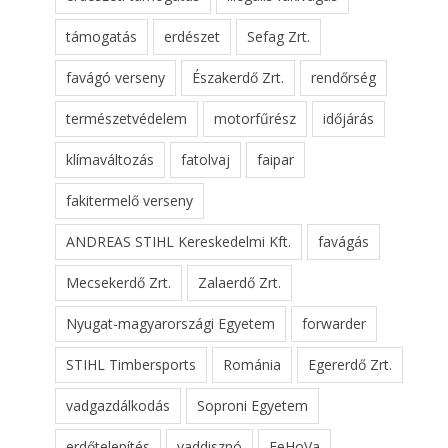
támogatás
erdészet
Sefag Zrt.
favágó verseny
Északerdő Zrt.
rendőrség
természetvédelem
motorfűrész
időjárás
klímaváltozás
fatolvaj
faipar
fakitermelő verseny
ANDREAS STIHL Kereskedelmi Kft.
favágás
Mecsekerdő Zrt.
Zalaerdő Zrt.
Nyugat-magyarországi Egyetem
forwarder
STIHL Timbersports
Románia
Egererdő Zrt.
vadgazdálkodás
Soproni Egyetem
erdőtelepítés
vaddisznó
FeHoVa