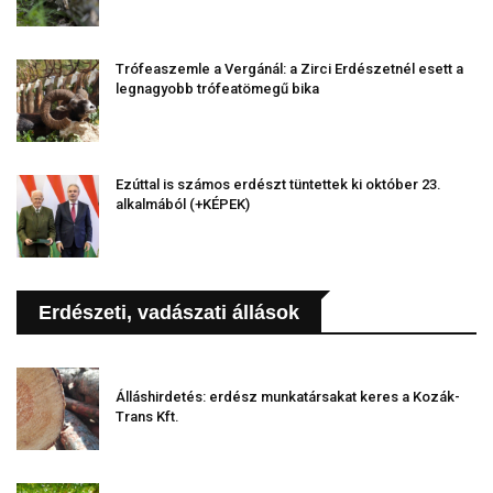
Trófeaszemle a Vergánál: a Zirci Erdészetnél esett a
legnagyobb trófeatömegű bika
Ezúttal is számos erdészt tüntettek ki október 23.
alkalmából (+KÉPEK)
Erdészeti, vadászati állások
Álláshirdetés: erdész munkatársakat keres a Kozák-
Trans Kft.