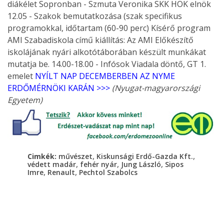
diákélet Sopronban - Szmuta Veronika SKK HÖK elnök
12.05 - Szakok bemutatkozása (szak specifikus
programokkal, időtartam (60-90 perc) Kísérő program
AMI Szabadiskola című kiállítás: Az AMI Előkészítő
iskolájának nyári alkotótáborában készült munkákat
mutatja be. 14.00-18.00 - Infósok Viadala döntő, GT 1.
emelet
NYÍLT NAP DECEMBERBEN AZ NYME
ERDŐMÉRNÖKI KARÁN >>>
(Nyugat-magyarországi
Egyetem)
,
,
Cimkék:
művészet
Kiskunsági Erdő-Gazda Kft.
,
,
,
védett madár
fehér nyár
Jung László
Sipos
,
,
Imre
Renault
Pechtol Szabolcs