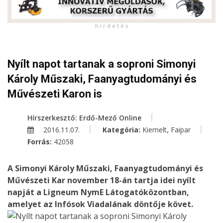
h i r d e t é s
Nyílt napot tartanak a soproni Simonyi
Károly Műszaki, Faanyagtudományi és
Művészeti Karon is
Hírszerkesztő: Erdő-Mező Online
,
2016.11.07.
Kategória:
Kiemelt
Faipar
Forrás:
42058
A Simonyi Károly Műszaki, Faanyagtudományi és
Művészeti Kar november 18-án tartja idei nyílt
napját a Ligneum NymE Látogatóközontban,
amelyet az Infósok Viadalának döntője követ.