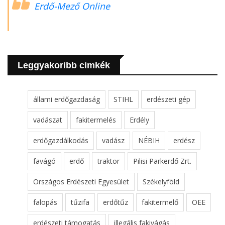
Erdő-Mező Online
Leggyakoribb cimkék
állami erdőgazdaság
STIHL
erdészeti gép
vadászat
fakitermelés
Erdély
erdőgazdálkodás
vadász
NÉBIH
erdész
favágó
erdő
traktor
Pilisi Parkerdő Zrt.
Országos Erdészeti Egyesület
Székelyföld
falopás
tűzifa
erdőtűz
fakitermelő
OEE
erdészeti támogatás
illegális fakivágás