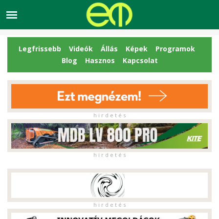
Legfrissebb
Videók
Állás
Képek
Programok
Blog
Hasznos
Kapcsolat
h i r d e t é s
h i r d e t é s
h i r d e t é s