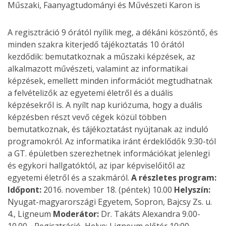
A regisztráció 9 órától nyílik meg, a dékáni köszöntő, és
minden szakra kiterjedő tájékoztatás 10 órától
kezdődik: bemutatkoznak a műszaki képzések, az
alkalmazott művészeti, valamint az informatikai
képzések, emellett minden információt megtudhatnak
a felvételizők az egyetemi életről és a duális
képzésekről is. A nyílt nap kuriózuma, hogy a duális
képzésben részt vevő cégek közül többen
bemutatkoznak, és tájékoztatást nyújtanak az induló
programokról. Az informatika iránt érdeklődők 9:30-tól
a GT. épületben szerezhetnek információkat jelenlegi
és egykori hallgatóktól, az ipar képviselőitől az
egyetemi életről és a szakmáról.
A részletes program:
Időpont:
2016. november 18. (péntek) 10.00
Helyszín:
Nyugat-magyarországi Egyetem, Sopron, Bajcsy Zs. u.
4., Ligneum
Moderátor:
Dr. Takáts Alexandra 9.00-