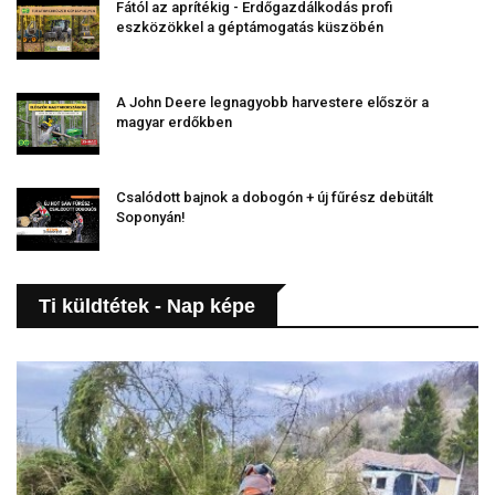
Fától az aprítékig - Erdőgazdálkodás profi
eszközökkel a géptámogatás küszöbén
A John Deere legnagyobb harvestere először a
magyar erdőkben
Csalódott bajnok a dobogón + új fűrész debütált
Soponyán!
Ti küldtétek - Nap képe