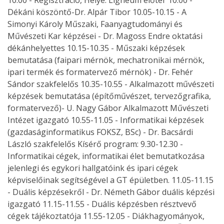
10.00 - Regisztráció, Helye: Ligneum előtér 10:00 -
Dékáni köszöntő-Dr. Alpár Tibor 10.05-10.15 - A
Simonyi Károly Műszaki, Faanyagtudományi és
Művészeti Kar képzései - Dr. Magoss Endre oktatási
dékánhelyettes 10.15-10.35 - Műszaki képzések
bemutatása (faipari mérnök, mechatronikai mérnök,
ipari termék és formatervező mérnök) - Dr. Fehér
Sándor szakfelelős 10.35-10.55 - Alkalmazott művészeti
képzések bemutatása (építőművészet, tervezőgrafika,
formatervező)- U. Nagy Gábor Alkalmazott Művészeti
Intézet igazgató 10.55-11.05 - Informatikai képzések
(gazdaságinformatikus FOKSZ, BSc) - Dr. Bacsárdi
László szakfelelős Kísérő program: 9.30-12.30 -
Informatikai cégek, informatikai élet bemutatkozása
jelenlegi és egykori hallgatóink és ipari cégek
képviselőinak segítségével a GT épületben. 11.05-11.15
- Duális képzésekről - Dr. Németh Gábor duális képzési
igazgató 11.15-11.55 - Duális képzésben résztvevő
cégek tájékoztatója 11.55-12.05 - Diákhagyományok,