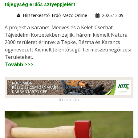
tájegység erdős sztyeppjeiért
Hírszerkesztő: Erdő-Mező Online
2025.12.09.
A projekt a Karancs-Medves és a Kelet-Cserhát
Tájvédelmi Körzetekben zajlik, három kiemelt Natura
2000 területet érintve: a Tepke, Bézma és Karancs
úgynevezett Kiemelt Jelentőségű Természetmegőrzési
Területeket.
Tovább >>>
h i r d e t é s