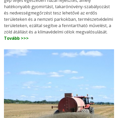
gép teljes egészében hazai fejlesztés, amely
hatékonyabb gyomirtást, takarónövény-szabályozást
és nedvességmegőrzést tesz lehetővé az erdős
területeken és a nemzeti parkokban, természetvédelmi
területeken, ezáltal segítve a fenntartható művelést, a
zöld átállást és a klímavédelmi célok megvalósulását.
Tovább >>>