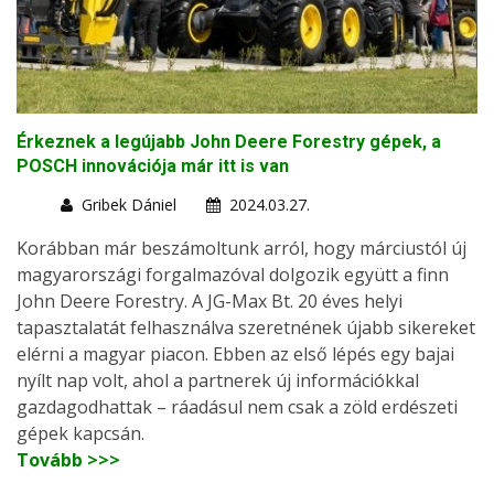
Érkeznek a legújabb John Deere Forestry gépek, a
POSCH innovációja már itt is van
Gribek Dániel
2024.03.27.
Korábban már beszámoltunk arról, hogy márciustól új
magyarországi forgalmazóval dolgozik együtt a finn
John Deere Forestry. A JG-Max Bt. 20 éves helyi
tapasztalatát felhasználva szeretnének újabb sikereket
elérni a magyar piacon. Ebben az első lépés egy bajai
nyílt nap volt, ahol a partnerek új információkkal
gazdagodhattak – ráadásul nem csak a zöld erdészeti
gépek kapcsán.
Tovább >>>