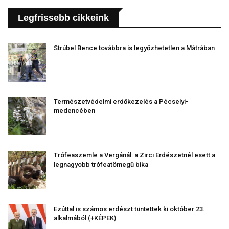
Legfrissebb cikkeink
Strúbel Bence továbbra is legyőzhetetlen a Mátrában
Természetvédelmi erdőkezelés a Pécselyi-
medencében
Trófeaszemle a Vergánál: a Zirci Erdészetnél esett a
legnagyobb trófeatömegű bika
Ezúttal is számos erdészt tüntettek ki október 23.
alkalmából (+KÉPEK)