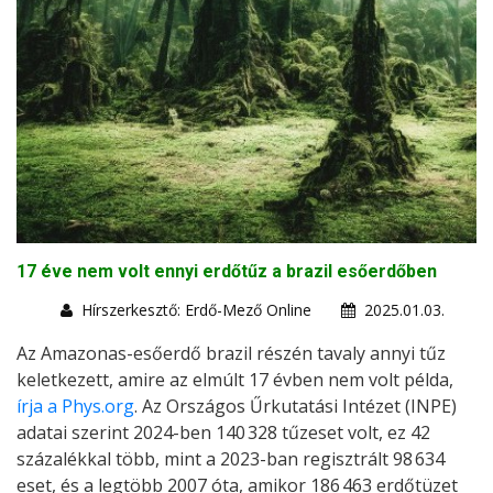
17 éve nem volt ennyi erdőtűz a brazil esőerdőben
Hírszerkesztő: Erdő-Mező Online
2025.01.03.
Az Amazonas-esőerdő brazil részén tavaly annyi tűz
keletkezett, amire az elmúlt 17 évben nem volt példa,
írja a Phys.org
. Az Országos Űrkutatási Intézet (INPE)
adatai szerint 2024-ben 140 328 tűzeset volt, ez 42
százalékkal több, mint a 2023-ban regisztrált 98 634
eset, és a legtöbb 2007 óta, amikor 186 463 erdőtüzet