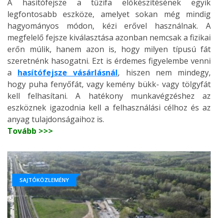
A hasítófejsze a tűzifa előkészítésének egyik
legfontosabb eszköze, amelyet sokan még mindig
hagyományos módon, kézi erővel használnak. A
megfelelő fejsze kiválasztása azonban nemcsak a fizikai
erőn múlik, hanem azon is, hogy milyen típusú fát
szeretnénk hasogatni. Ezt is érdemes figyelembe venni
a
hasítófejsze vásárlásnál
, hiszen nem mindegy,
hogy puha fenyőfát, vagy kemény bükk- vagy tölgyfát
kell felhasítani. A hatékony munkavégzéshez az
eszköznek igazodnia kell a felhasználási célhoz és az
anyag tulajdonságaihoz is.
Tovább >>>
SAJTÓKÖZLEMÉNY