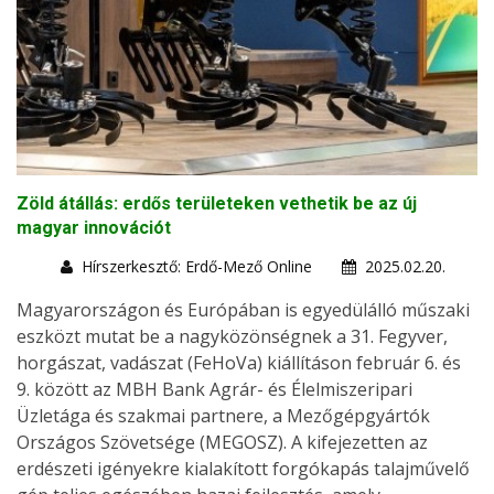
Zöld átállás: erdős területeken vethetik be az új
magyar innovációt
Hírszerkesztő: Erdő-Mező Online
2025.02.20.
Magyarországon és Európában is egyedülálló műszaki
eszközt mutat be a nagyközönségnek a 31. Fegyver,
horgászat, vadászat (FeHoVa) kiállításon február 6. és
9. között az MBH Bank Agrár- és Élelmiszeripari
Üzletága és szakmai partnere, a Mezőgépgyártók
Országos Szövetsége (MEGOSZ). A kifejezetten az
erdészeti igényekre kialakított forgókapás talajművelő