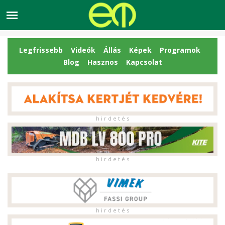
Legfrissebb
Videók
Állás
Képek
Programok
Blog
Hasznos
Kapcsolat
h i r d e t é s
h i r d e t é s
h i r d e t é s