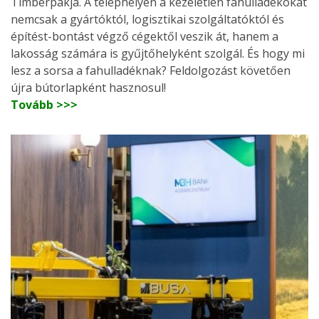
Timberpakja. A telephelyen a kezeletlen fahulladékokat
nemcsak a gyártóktól, logisztikai szolgáltatóktól és
építést-bontást végző cégektől veszik át, hanem a
lakosság számára is gyűjtőhelyként szolgál. És hogy mi
lesz a sorsa a fahulladéknak? Feldolgozást követően
újra bútorlapként hasznosul!
Tovább >>>