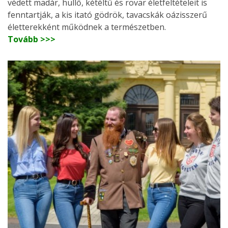
védett madár, hüllő, kétéltű és rovar életfeltételeit is
fenntartják, a kis itató gödrök, tavacskák oázisszerű
életterekként működnek a természetben.
Tovább >>>