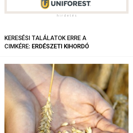
h i r d e t é s
KERESÉSI TALÁLATOK ERRE A
CIMKÉRE:
ERDÉSZETI KIHORDÓ