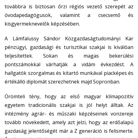
továbbra is biztosan őrzi régiós vezető szerepét az
óvodapedagógusok, valamint a csecsemő és
kisgyermeknevelők képzésében.
A Lámfalussy Sándor Közgazdaságtudományi Kar
pénzügyi, gazdasági és turisztikai szakjai is kiválóan
teljesítettek. Sokan és magas bekerülési
pontszámokkal várhatják a vidám évkezdést. A
hallgatók szorgalmas és kitartó munkával piacképes és
értékálló diplomát szerezhetnek majd Sopronban.
Örömteli tény, hogy az első magyar klímapozitív
egyetem tradicionális szakjai is jól helyt álltak. Az
intézmény agrár- és műszaki képzéseinek vonzereje
tovább növekedett, amely azt jelzi, hogy az erdőalapú
gazdaság jelentőségét már a Z generáció is felismerte.