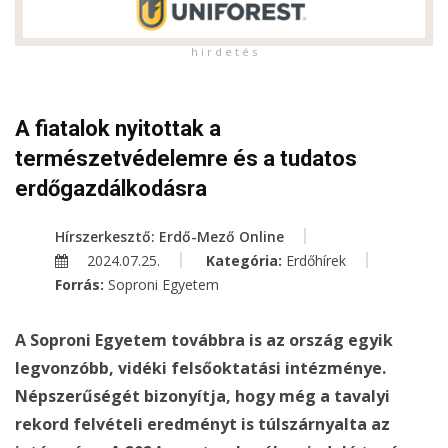
h i r d e t é s
A fiatalok nyitottak a
természetvédelemre és a tudatos
erdőgazdálkodásra
Hírszerkesztő: Erdő-Mező Online
2024.07.25.
Kategória:
Erdőhírek
Forrás:
Soproni Egyetem
A Soproni Egyetem továbbra is az ország egyik
legvonzóbb, vidéki felsőoktatási intézménye.
Népszerűségét bizonyítja, hogy még a tavalyi
rekord felvételi eredményt is túlszárnyalta az