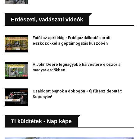
Erdészeti, vadászati videók
Fától az aprítékig - Erdőgazdálkodás profi
eszközökkel a géptámogatás küszöbén
A John Deere legnagyobb harvestere először a
magyar erdőkben
Csalódott bajnok a dobogón + új fűrész debütált
Soponyán!
Ti küldtétek - Nap képe