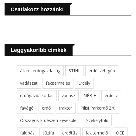
Csatlakozz hozzánk!
Leggyakoribb cimkék
állami erdőgazdaság
STIHL
erdészeti gép
vadászat
fakitermelés
Erdély
erdőgazdálkodás
vadász
NÉBIH
erdész
favágó
erdő
traktor
Pilisi Parkerdő Zrt.
Országos Erdészeti Egyesület
Székelyföld
falopás
tűzifa
erdőtűz
fakitermelő
OEE