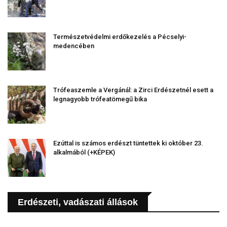
Természetvédelmi erdőkezelés a Pécselyi-
medencében
Trófeaszemle a Vergánál: a Zirci Erdészetnél esett a
legnagyobb trófeatömegű bika
Ezúttal is számos erdészt tüntettek ki október 23.
alkalmából (+KÉPEK)
Erdészeti, vadászati állások