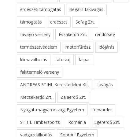
erdészeti támogatás
illegális fakivágás
támogatás
erdészet
Sefag Zrt.
favágó verseny
Északerdő Zrt.
rendőrség
természetvédelem
motorfűrész
időjárás
klímaváltozás
fatolvaj
faipar
fakitermelő verseny
ANDREAS STIHL Kereskedelmi Kft.
favágás
Mecsekerdő Zrt.
Zalaerdő Zrt.
Nyugat-magyarországi Egyetem
forwarder
STIHL Timbersports
Románia
Egererdő Zrt.
vadgazdálkodás
Soproni Egyetem