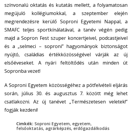
színvonalú oktatás és kutatás mellett, a folyamatosan
megújuló kollégiumokkal, a szeptember elején
megrendezésre kerülő Soproni Egyetemi Nappal, a
SMAFC teljes sportkínálatával, a tanév végén pedig
majd a Sopron Fest szuper koncertjeivel, podcastjeivel
és a „selmeci – soproni” hagyományok biztonságot
nyújtó, családias értékközösségével várják az új
elsőéveseket. A nyári feltöltődés után minden út
Sopronba vezet!
A Soproni Egyetem közösségéhez a pótfelvételi eljárás
során, július 30. és augusztus 7. között még lehet
csatlakozni. Az új tanévet „Természetesen veletek!”
fogják kezdeni!
,
,
Cimkék:
Soproni Egyetem
egyetem
,
,
felsőoktatás
agrárképzés
erdőgazdálkodás