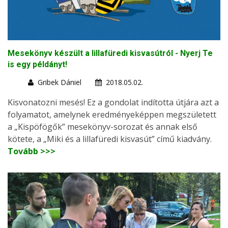
Mesekönyv készült a lillafüredi kisvasútról - Nyerj Te
is egy példányt!
Gribek Dániel
2018.05.02.
Kisvonatozni mesés! Ez a gondolat indította útjára azt a
folyamatot, amelynek eredményeképpen megszületett
a „Kispöfögők” mesekönyv-sorozat és annak első
kötete, a „Miki és a lillafüredi kisvasút” című kiadvány.
Tovább >>>