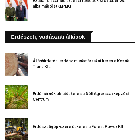
Ezúttal is számos erdészt tüntettek ki október 23.
alkalmából (+KÉPEK)
Erdészeti, vadászati állások
Álláshirdetés: erdész munkatársakat keres a Kozák-
Trans Kft.
Erdőmérnök oktatót keres a Déli Agrárszakképzési
Centrum
Erdészetigép-szerelőt keres a Forest Power Kft.