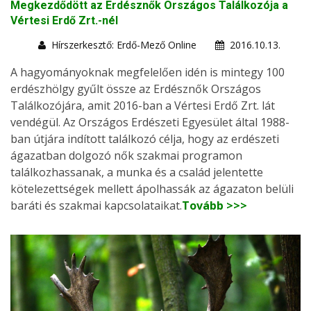
Megkezdődött az Erdésznők Országos Találkozója a
Vértesi Erdő Zrt.-nél
Hírszerkesztő: Erdő-Mező Online
2016.10.13.
A hagyományoknak megfelelően idén is mintegy 100
erdészhölgy gyűlt össze az Erdésznők Országos
Találkozójára, amit 2016-ban a Vértesi Erdő Zrt. lát
vendégül. Az Országos Erdészeti Egyesület által 1988-
ban útjára indított találkozó célja, hogy az erdészeti
ágazatban dolgozó nők szakmai programon
találkozhassanak, a munka és a család jelentette
kötelezettségek mellett ápolhassák az ágazaton belüli
baráti és szakmai kapcsolataikat.
Tovább >>>