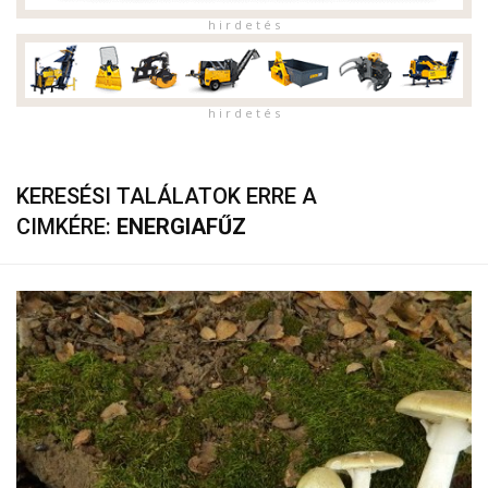
h i r d e t é s
h i r d e t é s
KERESÉSI TALÁLATOK ERRE A
CIMKÉRE:
ENERGIAFŰZ