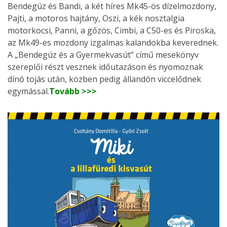
Bendegúz és Bandi, a két híres Mk45-ös dízelmozdony,
Pajti, a motoros hajtány, Oszi, a kék nosztalgia
motorkocsi, Panni, a gőzös, Cimbi, a C50-es és Piroska,
az Mk49-es mozdony izgalmas kalandokba keverednek.
A „Bendegúz és a Gyermekvasút” című mesekönyv
szereplői részt vesznek időutazáson és nyomoznak
dínó tojás után, közben pedig állandón viccelődnek
egymással.
Tovább >>>