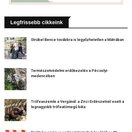
Legfrissebb cikkeink
Strúbel Bence továbbra is legyőzhetetlen a Mátrában
Természetvédelmi erdőkezelés a Pécselyi-
medencében
Trófeaszemle a Vergánál: a Zirci Erdészetnél esett a
legnagyobb trófeatömegű bika