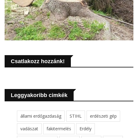
Csatlakozz hozzánk!
Leggyakoribb cimkék
állami erdőgazdaság
STIHL
erdészeti gép
vadászat
fakitermelés
Erdély