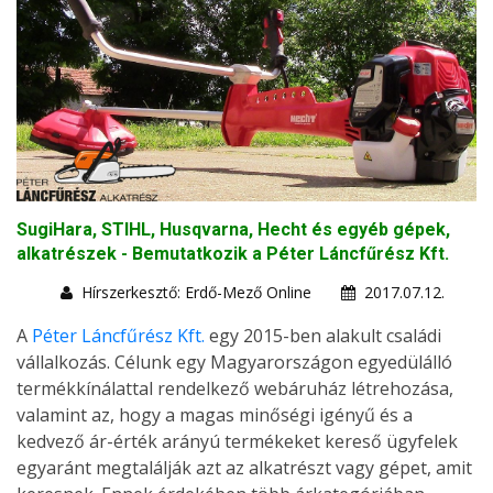
SugiHara, STIHL, Husqvarna, Hecht és egyéb gépek,
alkatrészek - Bemutatkozik a Péter Láncfűrész Kft.
Hírszerkesztő: Erdő-Mező Online
2017.07.12.
A
Péter Láncfűrész Kft.
egy 2015-ben alakult családi
vállalkozás. Célunk egy Magyarországon egyedülálló
termékkínálattal rendelkező webáruház létrehozása,
valamint az, hogy a magas minőségi igényű és a
kedvező ár-érték arányú termékeket kereső ügyfelek
egyaránt megtalálják azt az alkatrészt vagy gépet, amit