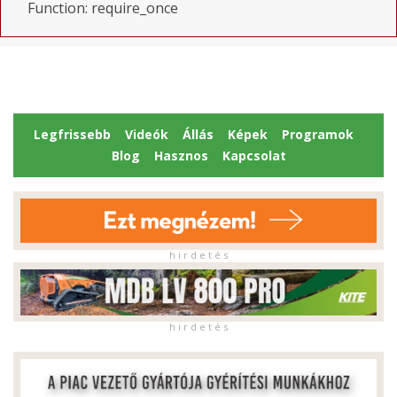
Function: require_once
Legfrissebb
Videók
Állás
Képek
Programok
Blog
Hasznos
Kapcsolat
h i r d e t é s
h i r d e t é s