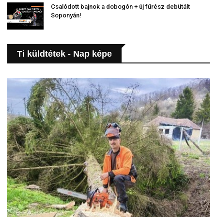
Csalódott bajnok a dobogón + új fűrész debütált
Soponyán!
Ti küldtétek - Nap képe