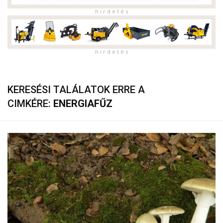
h i r d e t é s
h i r d e t é s
KERESÉSI TALÁLATOK ERRE A
CIMKÉRE:
ENERGIAFŰZ