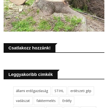
Csatlakozz hozzánk!
Leggyakoribb cimkék
állami erdőgazdaság
STIHL
erdészeti gép
vadászat
fakitermelés
Erdély