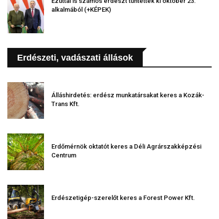
Ezúttal is számos erdészt tüntettek ki október 23.
alkalmából (+KÉPEK)
Erdészeti, vadászati állások
Álláshirdetés: erdész munkatársakat keres a Kozák-
Trans Kft.
Erdőmérnök oktatót keres a Déli Agrárszakképzési
Centrum
Erdészetigép-szerelőt keres a Forest Power Kft.