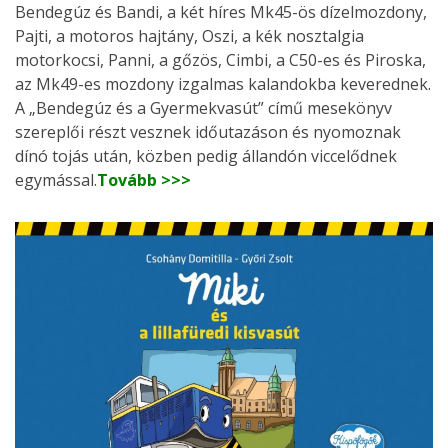
Bendegúz és Bandi, a két híres Mk45-ös dízelmozdony,
Pajti, a motoros hajtány, Oszi, a kék nosztalgia
motorkocsi, Panni, a gőzös, Cimbi, a C50-es és Piroska,
az Mk49-es mozdony izgalmas kalandokba keverednek.
A „Bendegúz és a Gyermekvasút” című mesekönyv
szereplői részt vesznek időutazáson és nyomoznak
dínó tojás után, közben pedig állandón viccelődnek
egymással.
Tovább >>>