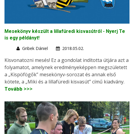
Mesekönyv készült a lillafüredi kisvasútról - Nyerj Te
is egy példányt!
Gribek Dániel
2018.05.02.
Kisvonatozni mesés! Ez a gondolat indította útjára azt a
folyamatot, amelynek eredményeképpen megszületett
a „Kispöfögők” mesekönyv-sorozat és annak első
kötete, a „Miki és a lillafüredi kisvasút” című kiadvány.
Tovább >>>