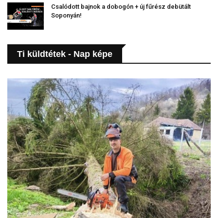
Csalódott bajnok a dobogón + új fűrész debütált
Soponyán!
Ti küldtétek - Nap képe