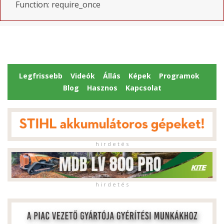
Function: require_once
Legfrissebb
Videók
Állás
Képek
Programok
Blog
Hasznos
Kapcsolat
h i r d e t é s
h i r d e t é s