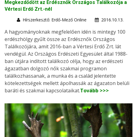
Megkezdődött az Erdésznők Országos Találkozója a
Vértesi Erdő Zrt.-nél
Hírszerkesztő: Erdő-Mező Online
2016.10.13.
A hagyományoknak megfelelően idén is mintegy 100
erdészhölgy gyűlt össze az Erdésznők Országos
Találkozójára, amit 2016-ban a Vértesi Erdő Zrt. lát
vendégül. Az Országos Erdészeti Egyesület által 1988-
ban útjára indított találkozó célja, hogy az erdészeti
ágazatban dolgozó nők szakmai programon
találkozhassanak, a munka és a család jelentette
kötelezettségek mellett ápolhassák az ágazaton belüli
baráti és szakmai kapcsolataikat.
Tovább >>>