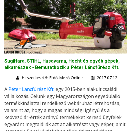
SugiHara, STIHL, Husqvarna, Hecht és egyéb gépek,
alkatrészek - Bemutatkozik a Péter Láncfűrész Kft.
Hírszerkesztő: Erdő-Mező Online
2017.07.12.
A
Péter Láncfűrész Kft.
egy 2015-ben alakult családi
vállalkozás. Célunk egy Magyarországon egyedülálló
termékkínálattal rendelkező webáruház létrehozása,
valamint az, hogy a magas minőségi igényű és a
kedvező ár-érték arányú termékeket kereső ügyfelek
egyaránt megtalálják azt az alkatrészt vagy gépet, amit