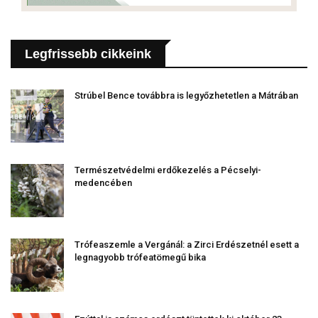
Legfrissebb cikkeink
Strúbel Bence továbbra is legyőzhetetlen a Mátrában
Természetvédelmi erdőkezelés a Pécselyi-
medencében
Trófeaszemle a Vergánál: a Zirci Erdészetnél esett a
legnagyobb trófeatömegű bika