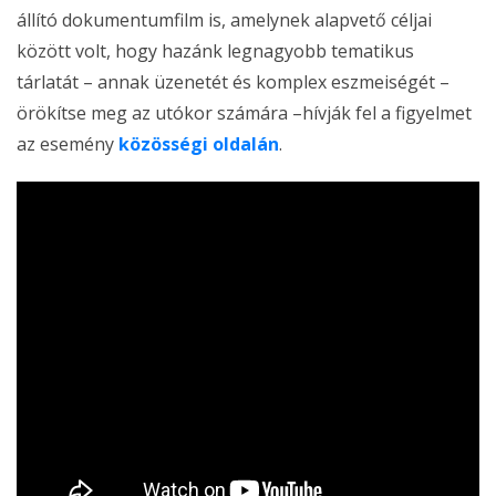
állító dokumentumfilm is, amelynek alapvető céljai
között volt, hogy hazánk legnagyobb tematikus
tárlatát – annak üzenetét és komplex eszmeiségét –
örökítse meg az utókor számára –hívják fel a figyelmet
az esemény
közösségi oldalán
.