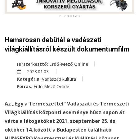
h i r d e t é s
Hamarosan debütál a vadászati
világkiállításról készült dokumentumfilm
Hírszerkesztő: Erdő-Mező Online
2023.01.03.
Kategória:
Vadászati kultúra
Forrás:
Erdő-Mező Online
Az „Egy a Természettel” Vadászati és Természeti
Világkiállítás központi eseménye húsz napon át
várta a látogatókat 2021. szeptember 25. és
október 14. között a Budapesten található
HUNGEXPO Kongresszusi és Kiállítási központ