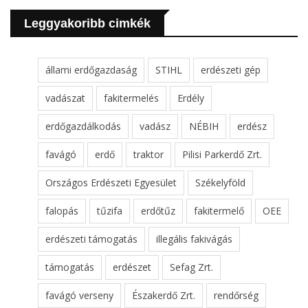
Leggyakoribb cimkék
állami erdőgazdaság
STIHL
erdészeti gép
vadászat
fakitermelés
Erdély
erdőgazdálkodás
vadász
NÉBIH
erdész
favágó
erdő
traktor
Pilisi Parkerdő Zrt.
Országos Erdészeti Egyesület
Székelyföld
falopás
tűzifa
erdőtűz
fakitermelő
OEE
erdészeti támogatás
illegális fakivágás
támogatás
erdészet
Sefag Zrt.
favágó verseny
Északerdő Zrt.
rendőrség