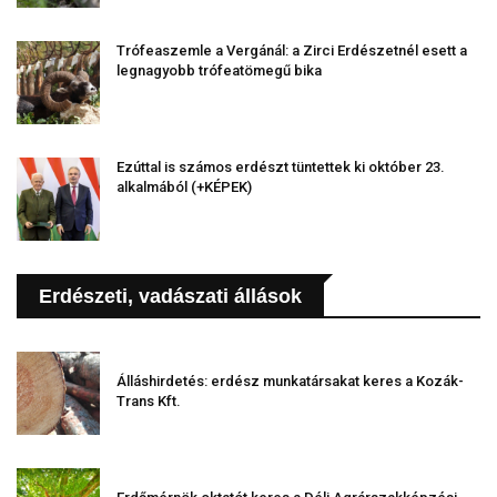
Trófeaszemle a Vergánál: a Zirci Erdészetnél esett a
legnagyobb trófeatömegű bika
Ezúttal is számos erdészt tüntettek ki október 23.
alkalmából (+KÉPEK)
Erdészeti, vadászati állások
Álláshirdetés: erdész munkatársakat keres a Kozák-
Trans Kft.