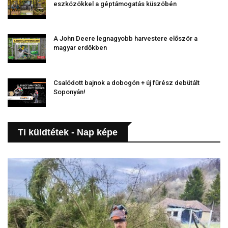
eszközökkel a géptámogatás küszöbén
A John Deere legnagyobb harvestere először a
magyar erdőkben
Csalódott bajnok a dobogón + új fűrész debütált
Soponyán!
Ti küldtétek - Nap képe