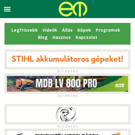
Legfrissebb
Videók
Állás
Képek
Programok
Blog
Hasznos
Kapcsolat
h i r d e t é s
h i r d e t é s
h i r d e t é s