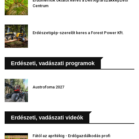
Erdőmérnök oktatót keres a Déli Agrárszakképzési
Centrum
Erdészetigép-szerelőt keres a Forest Power Kft.
Erdészeti, vadászati programok
Austrofoma 2027
Erdészeti, vadászati videók
Fától az aprítékig - Erdőgazdálkodás profi