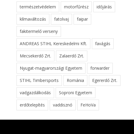
természetvédelem
motorfűrész
időjárás
klímaváltozás
fatolvaj
faipar
fakitermelő verseny
ANDREAS STIHL Kereskedelmi Kft.
favágás
Mecsekerdő Zrt.
Zalaerdő Zrt.
Nyugat-magyarországi Egyetem
forwarder
STIHL Timbersports
Románia
Egererdő Zrt.
vadgazdálkodás
Soproni Egyetem
erdőtelepítés
vaddisznó
FeHoVa